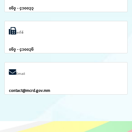
၀၆၇ - ၄၁၀၀၃၃
ဖက်စ်
၀၆၇ - ၄၁၀၀၃၆
Email
contact@mcrd.gov.mm