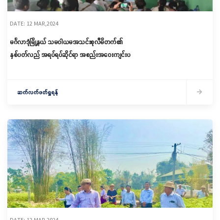
DATE: 12 MAR,2024
မင်္ဂလာဒုံမြို့နယ် သမဝါယမအသင်းစုလီမိတက်၏
နှစ်ပတ်လည် အရပ်ရပ်ဆိုင်ရာ အစည်းအဝေးကျင်းပ
ဆက်လက်ဖတ်ရှုရန်
DATE: 12 MAR,2024