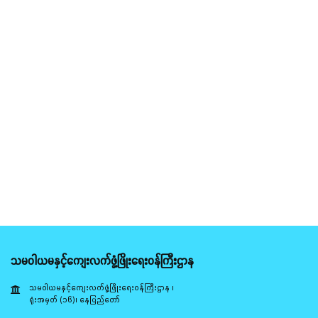
သမဝါယမနှင့်ကျေးလက်ဖွံ့ဖြိုးရေးဝန်ကြီးဌာန
သမဝါယမနှင့်ကျေးလက်ဖွံ့ဖြိုးရေးဝန်ကြီးဌာန ၊
ရုံးအမှတ် (၁၆)၊ နေပြည်တော်