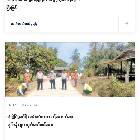
ပြီးဖြစ်
ဆက်လက်ဖတ်ရှုရန်
DATE: 13 MAR,2024
သံတွဲမြို့နယ်ရှိ လမ်း/တံတားတည်ဆောက်ရေး
လုပ်ငန်းများ ကွင်းဆင်းစစ်ဆေး