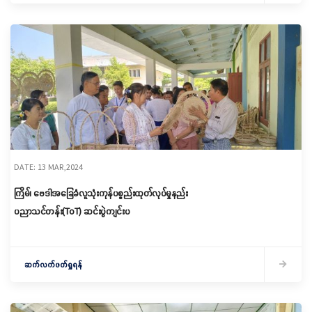
DATE: 13 MAR,2024
ကြိမ်၊ ဗေဒါအခြေခံလူသုံးကုန်ပစ္စည်းထုတ်လုပ်မှုနည်း
ပညာသင်တန်း(ToT) ဆင်းပွဲကျင်းပ
ဆက်လက်ဖတ်ရှုရန်