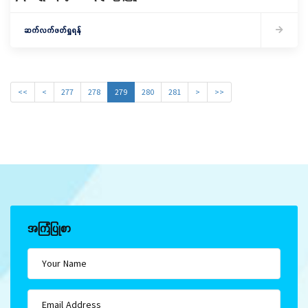
ဆက်လက်ဖတ်ရှုရန်
<<
<
277
278
279
280
281
>
>>
အကြံပြုစာ