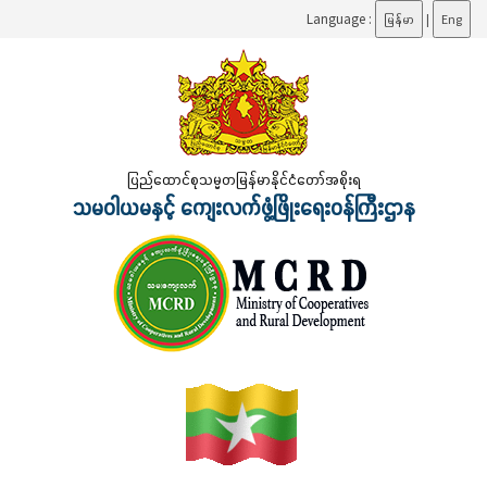
Language :
မြန်မာ
|
Eng
ပြည်ထောင်စုသမ္မတမြန်မာနိုင်ငံတော်အစိုးရ
သမဝါယမနှင့် ကျေးလက်ဖွံ့ဖြိုးရေးဝန်ကြီးဌာန