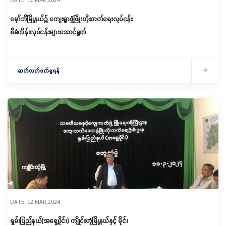
မှော်ဘီမြို့နယ်၌ ကျေးရွာဖွံ့ဖြိုးတိုးတက်ရေးလုပ်ငန်း
စီမံကိန်းလုပ်ငန်းများဆောင်ရွက်
ဆက်လက်ဖတ်ရှုရန်
DATE: 12 MAR,2024
ရှမ်းပြည်နယ်(အရှေ့ပိုင်း) ကျိုင်းတုံမြို့နယ်နှင့် မိုင်း