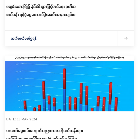
မချမ်းဘောမြို့၌ နိုင်ငံစီးပွားမြှင့်တင်ရေး ဒုတိယ
စက်ဝန်း ရန်ပုံငွေပေးအပ်ပွဲအခမ်းအနားကျင်းပ
ဆက်လက်ဖတ်ရှုရန်
DATE: 13 MAR,2024
အသက်မွေးဝမ်းကျောင်းပညာကာလတိုသင်တန်းများ
သင်ကြားပေးလျက်ရှိရှာ ၉၀ % ဖွင့်လှစ်သင်ကြားပေး