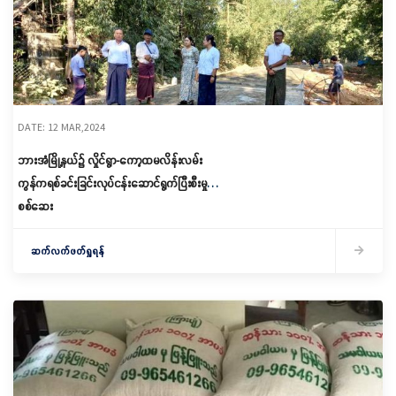
DATE: 12 MAR,2024
ဘားအံမြို့နယ်၌ လှိုင်ရွာ-ကော့ထမလိန်းလမ်း
ကွန်ကရစ်ခင်းခြင်းလုပ်ငန်းဆောင်ရွက်ပြီးစီးမှု
စစ်ဆေး
ဆက်လက်ဖတ်ရှုရန်