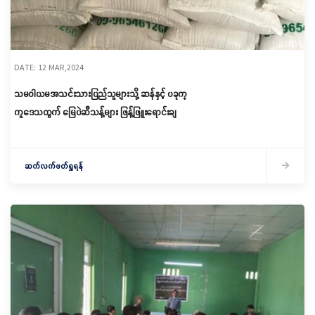
DATE: 12 MAR,2024
သမဝါယမအသင်းသားပြည်သူများသို့ ဆန်နှင့် ပခုက္
ကူဒေသထွက် မြေပဲဆီသန့်များ ဖြန့်ဖြူးရောင်းချ
ဆက်လက်ဖတ်ရှုရန်