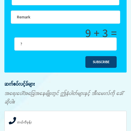
9 + 3 =
SUBSCRIBE
ဆက်စပ်လင့်ခ်များ
အရေးပေါ်အခြေအနေမျိုးတွင် ဤနံပါတ်များနှင့် အီးမေးလ်ကို ခေါ်
ဆိုပါ။
တယ်လီဖုန်း