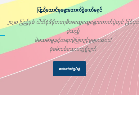
ပြည်ထောင်စုရွေးကောက်ပွဲကော်မရှင်
၂၀၂၀ ပြည့်နှစ် ပါတီစုံဒီမိုကရေစီအထွေထွေရွေးကောက်ပွဲတွင် ဖြစ်ပွား
ခဲ့သည့်
မဲမသမာမှုနှင့်တရားမဲ့ပြုကျင့်မှုများအပေါ်
စုံစမ်းစစ်ဆေးတွေ့ရှိချက်
ဆက်လက်ဖတ်ရှုပါရန်