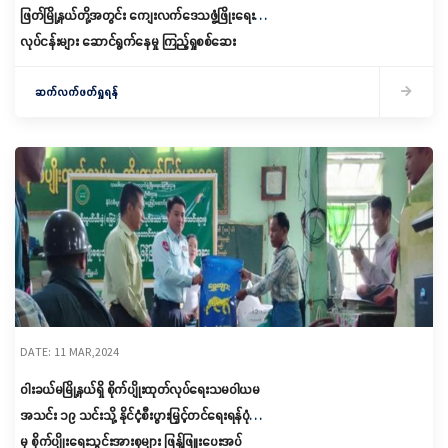
ဖြတ်မြို့နယ်တို့အတွင်း ကျေးလက်ဒေသဖွံ့ဖြိုးရေး
လုပ်ငန်းများ ဆောင်ရွက်နေမှု ကြည့်ရှုစစ်ဆေး
ဆက်လက်ဖတ်ရှုရန်
DATE: 11 MAR,2024
ဝါးခယ်မမြို့နယ်ရှိ စိုက်ပျိုးထုတ်လုပ်ရေးသမဝါယမ
အသင်း ၁၉ သင်းသို့ နိုင်ငံ့စီးပွားမြှင့်တင်ရေးရန်ပုံငွေ
မှ စိုက်ပျိုးရေးသွင်းအားစုများ ဖြန့်ဖြူးပေးအပ်