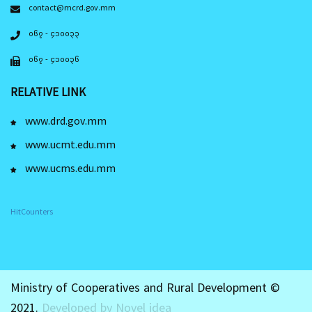
contact@mcrd.gov.mm
၀၆၇ - ၄၁၀၀၃၃
၀၆၇ - ၄၁၀၀၃၆
RELATIVE LINK
www.drd.gov.mm
www.ucmt.edu.mm
www.ucms.edu.mm
HitCounters
Ministry of Cooperatives and Rural Development ©
2021.
Developed by Novel idea