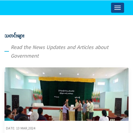
Toggle
navigatio
သတင်းများ
Read the News Updates and Articles about
Government
DATE: 13 MAR,2024