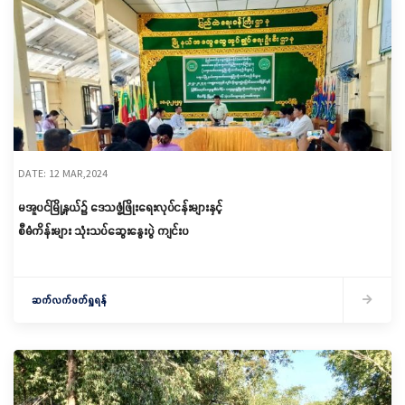
DATE: 12 MAR,2024
မအူပင်မြို့နယ်၌ ဒေသဖွံ့ဖြိုးရေးလုပ်ငန်းများနှင့်
စီမံကိန်းများ သုံးသပ်ဆွေးနွေးပွဲ ကျင်းပ
ဆက်လက်ဖတ်ရှုရန်