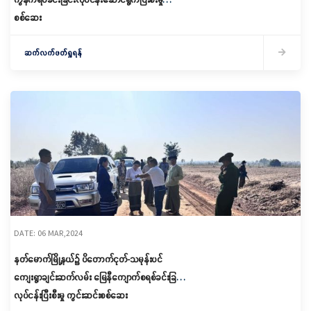
စစ်ဆေး
ဆက်လက်ဖတ်ရှုရန်
DATE: 06 MAR,2024
နတ်မောက်မြို့နယ်၌ ပိတောက်ငုတ်-သမုန်းပင်
ကျေးရွာချင်းဆက်လမ်း မြေနီကျောက်စရစ်ခင်းခြင်း
လုပ်ငန်းပြီးစီးမှု ကွင်းဆင်းစစ်ဆေး