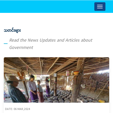
Toggle
navigatio
သတင်းများ
Read the News Updates and Articles about
Government
DATE: 06 MAR,2024