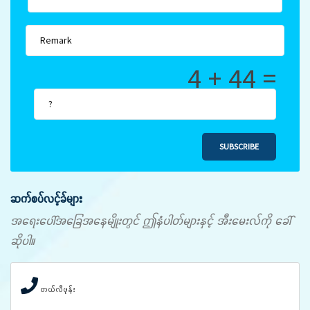
4 + 44 =
SUBSCRIBE
ဆက်စပ်လင့်ခ်များ
အရေးပေါ်အခြေအနေမျိုးတွင် ဤနံပါတ်များနှင့် အီးမေးလ်ကို ခေါ်
ဆိုပါ။
တယ်လီဖုန်း