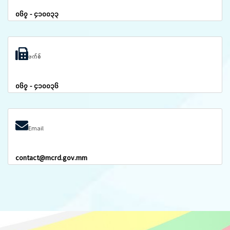
၀၆၇ - ၄၁၀၀၃၃
ဖက်စ်
၀၆၇ - ၄၁၀၀၃၆
Email
contact@mcrd.gov.mm