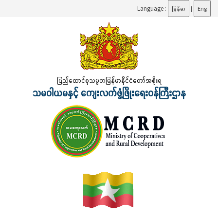
Language :
မြန်မာ
|
Eng
ပြည်ထောင်စုသမ္မတမြန်မာနိုင်ငံတော်အစိုးရ
သမဝါယမနှင့် ကျေးလက်ဖွံ့ဖြိုးရေးဝန်ကြီးဌာန