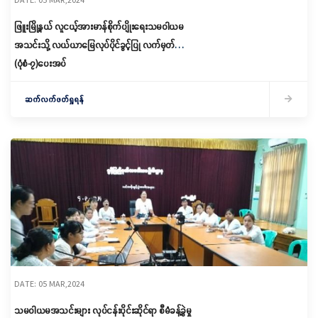
ဖြူးမြို့နယ် လူငယ့်အားမာန်စိုက်ပျိုးရေးသမဝါယမ
အသင်းသို့ လယ်ယာမြေလုပ်ပိုင်ခွင့်ပြု လက်မှတ်
(ပုံစံ-၇)ပေးအပ်
ဆက်လက်ဖတ်ရှုရန်
DATE: 05 MAR,2024
သမဝါယမအသင်းများ လုပ်ငန်းပိုင်းဆိုင်ရာ စီမံခန့်ခွဲမှု