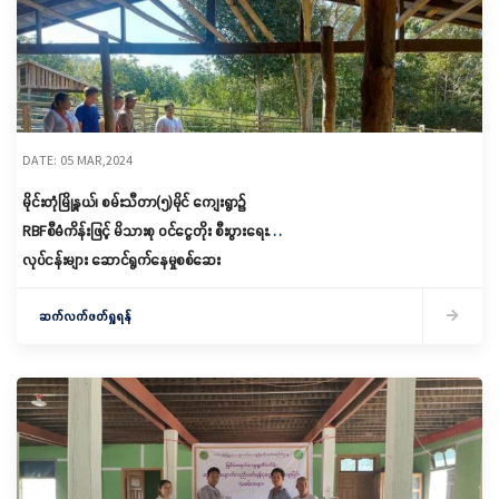
DATE: 05 MAR,2024
မိုင်းတုံမြို့နယ်၊ စမ်းသီတာ(၅)မိုင် ကျေးရွာ၌
RBFစီမံကိန်းဖြင့် မိသားစု ဝင်ငွေတိုး စီးပွားရေး
လုပ်ငန်းများ ဆောင်ရွက်နေမှုစစ်ဆေး
ဆက်လက်ဖတ်ရှုရန်