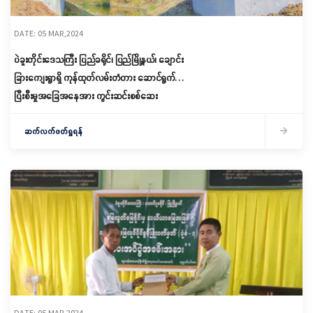
DATE: 05 MAR,2024
ပဲခူးတိုင်းဒေသကြီး ပြည်ခရိုင်၊ ပြည်မြို့နယ်၊ ချောင်း
ခြားကျေးရွာရှိ ကုန်ထုတ်လမ်းတံတား ဆောင်ရွက်
ပြီးစီးမှုအခြေအနေအား ကွင်းဆင်းစစ်ဆေး
ဆက်လက်ဖတ်ရှုရန်
DATE: 05 MAR,2024