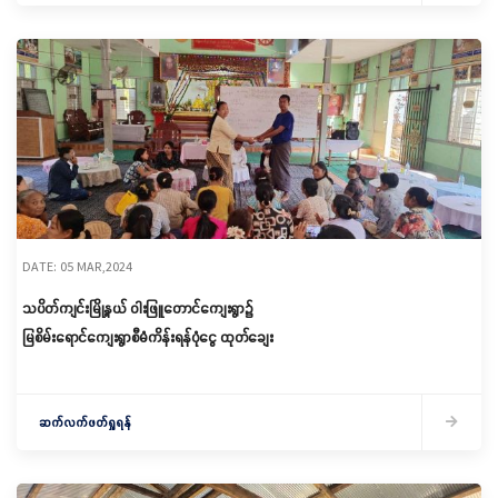
DATE: 05 MAR,2024
သပိတ်ကျင်းမြို့နယ် ဝါးဖြူတောင်ကျေးရွာ၌
မြစိမ်းရောင်ကျေးရွာစီမံကိန်းရန်ပုံငွေ ထုတ်ချေး
ဆက်လက်ဖတ်ရှုရန်