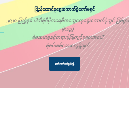
ပြည်ထောင်စုရွေးကောက်ပွဲကော်မရှင်
၂၀၂၀ ပြည့်နှစ် ပါတီစုံဒီမိုကရေစီအထွေထွေရွေးကောက်ပွဲတွင် ဖြစ်ပွား
ခဲ့သည့်
မဲမသမာမှုနှင့်တရားမဲ့ပြုကျင့်မှုများအပေါ်
စုံစမ်းစစ်ဆေးတွေ့ရှိချက်
ဆက်လက်ဖတ်ရှုပါရန်