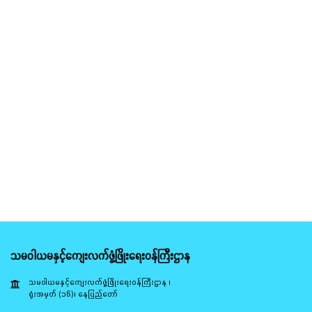
သမဝါယမနှင့်ကျေးလက်ဖွံ့ဖြိုးရေးဝန်ကြီးဌာန
သမဝါယမနှင့်ကျေးလက်ဖွံ့ဖြိုးရေးဝန်ကြီးဌာန ၊
ရုံးအမှတ် (၁၆)၊ နေပြည်တော်