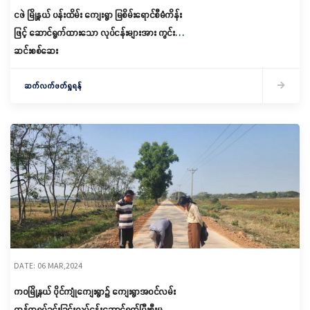
ငဖဲ မြို့နယ် ပန်းထိမ်း ကျေးရွာ မြစိမ်းရောင်စီမံကိန်း
ဖြင့် ဆောင်ရွက်ထားသော လုပ်ငန်းများအား ကွင်း
ဆင်းစစ်ဆေး
ဆက်လက်ဖတ်ရှုရန်
DATE: 06 MAR,2024
ကဝမြို့နယ် ပိုင်ကျုံကျေးရွာ၌ ကျေးရွာအဝင်လမ်း
ကွန်ကရပ်ခင်းခြင်းလုပ်ငန်းဆောင်ရွက်ပြီးစီးမှု