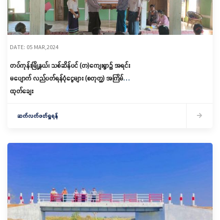
DATE: 05 MAR,2024
တပ်ကုန်းမြို့နယ်၊ သစ်ဆိန်ပင် (တ)ကျေးရွာ၌ အရင်း
မပျောက် လည်ပတ်ရန်ပုံငွေများ (စတုတ္ထ) အကြိမ်
ထုတ်ချေး
ဆက်လက်ဖတ်ရှုရန်