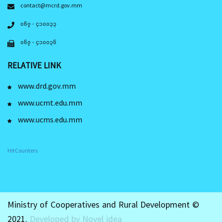
contact@mcrd.gov.mm
၀၆၇ - ၄၁၀၀၃၃
၀၆၇ - ၄၁၀၀၃၆
RELATIVE LINK
www.drd.gov.mm
www.ucmt.edu.mm
www.ucms.edu.mm
HitCounters
Ministry of Cooperatives and Rural Development ©
2021.
Developed by Novel idea