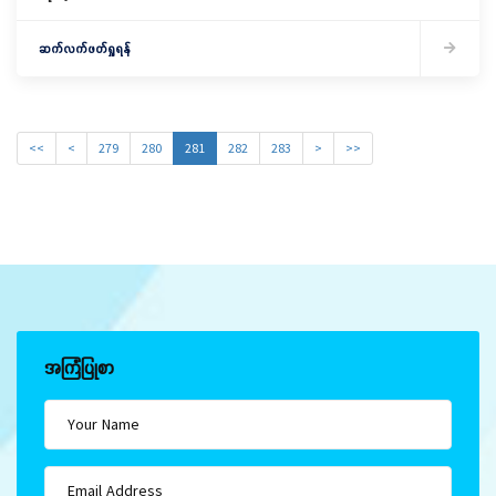
ဆက်လက်ဖတ်ရှုရန်
<<
<
279
280
281
282
283
>
>>
အကြံပြုစာ