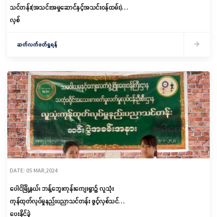
သင်တန်း(အသင်းအမှုဆောင်နှင့်အသင်းဝန်ထမ်း)ဖွင့်
လှစ်
ဆက်လက်ဖတ်ရှုရန်
DATE: 05 MAR,2024
ပေါင်မြို့နယ်၊ ဘန့်ဘွေးကုန်းကျေးရွာ၌ လူသုံး
ကုန်ထုတ်လုပ်မှုနည်းပညာသင်တန်း ဖွင့်လှစ်သင်ကြား
ပေးနိုင်ခဲ့