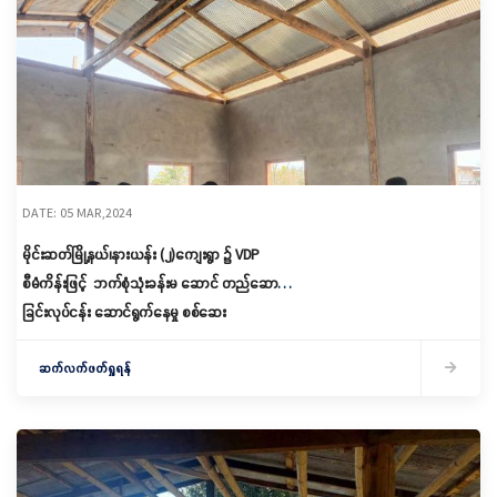
DATE: 05 MAR,2024
မိုင်းဆတ်မြို့နယ်၊နားယန်း (၂)ကျေးရွာ ၌ VDP
စီမံကိန်းဖြင့် ‌ ဘက်စုံသုံးခန်းမ ဆောင် တည်ဆောက်
ခြင်းလုပ်ငန်း ဆောင်ရွက်နေမှု စစ်ဆေး
ဆက်လက်ဖတ်ရှုရန်