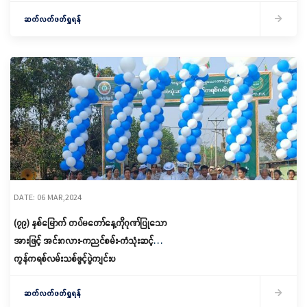
ဆက်လက်ဖတ်ရှုရန်
DATE: 06 MAR,2024
(၇၉) နှစ်မြောက် တပ်မတော်နေ့ကိုဂုဏ်ပြုသော
အားဖြင့် အင်းဂလား-ကညင်စမ်း-ကံသုံးဆင့်
ကွန်ကရစ်လမ်းသစ်ဖွင့်ပွဲကျင်းပ
ဆက်လက်ဖတ်ရှုရန်