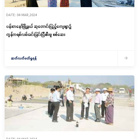
DATE: 04 MAR,2024
ပန်းတနော်မြို့နယ် ဆုတောင်းပြည့်ကျေးရွာ၌
ကွန်ကရစ်လမ်းခင်းခြင်းပြီးစီးမှု စစ်ဆေး
ဆက်လက်ဖတ်ရှုရန်
DATE: 04 MAR,2024