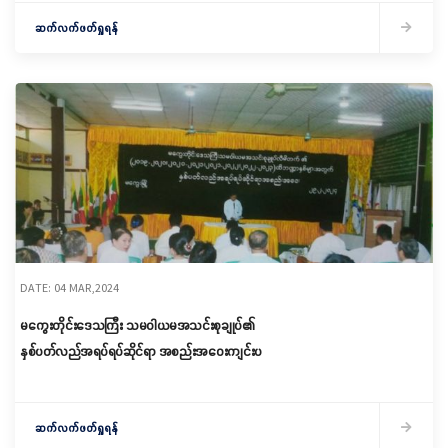
ဆက်လက်ဖတ်ရှုရန်
DATE: 04 MAR,2024
မကွေးတိုင်းဒေသကြီး သမဝါယမအသင်းစုချုပ်၏
နှစ်ပတ်လည်အရပ်ရပ်ဆိုင်ရာ အစည်းအဝေးကျင်းပ
ဆက်လက်ဖတ်ရှုရန်