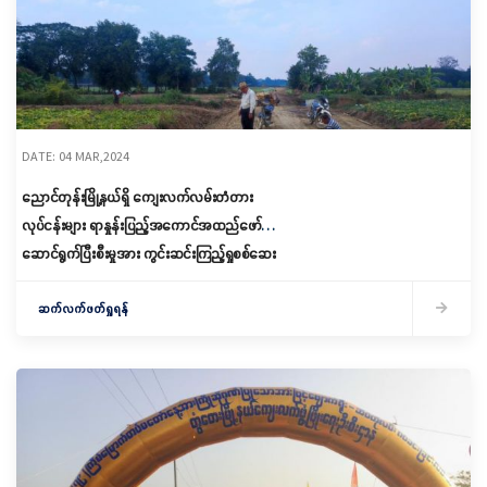
DATE: 04 MAR,2024
ညောင်တုန်းမြို့နယ်ရှိ ကျေးလက်လမ်းတံတား
လုပ်ငန်းများ ရာနှုန်းပြည့်အကောင်အထည်ဖော်
ဆောင်ရွက်ပြီးစီးမှုအား ကွင်းဆင်းကြည့်ရှုစစ်ဆေး
ဆက်လက်ဖတ်ရှုရန်