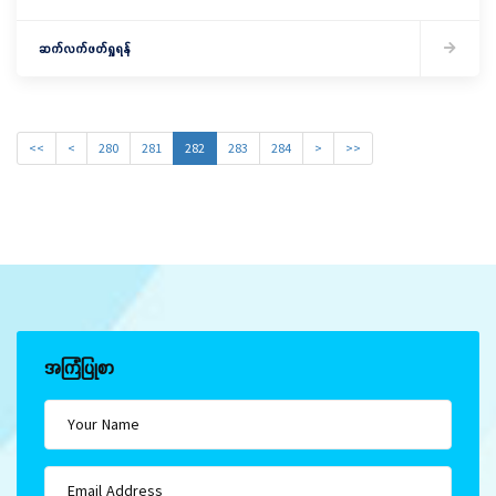
ဆက်လက်ဖတ်ရှုရန်
<<
<
280
281
282
283
284
>
>>
အကြံပြုစာ