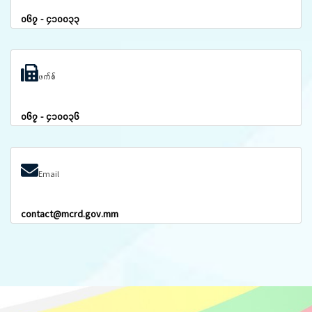
၀၆၇ - ၄၁၀၀၃၃
ဖက်စ်
၀၆၇ - ၄၁၀၀၃၆
Email
contact@mcrd.gov.mm