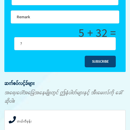
5 + 32 =
SUBSCRIBE
ဆက်စပ်လင့်ခ်များ
အရေးပေါ်အခြေအနေမျိုးတွင် ဤနံပါတ်များနှင့် အီးမေးလ်ကို ခေါ်
ဆိုပါ။
တယ်လီဖုန်း