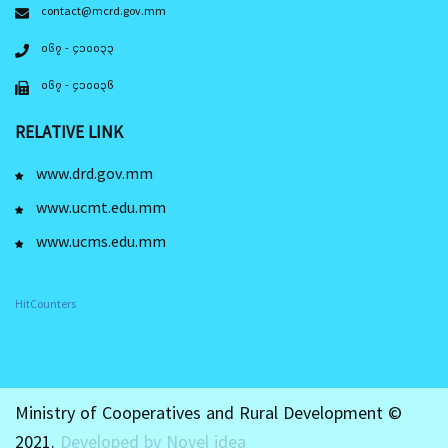
contact@mcrd.gov.mm
၀၆၇ - ၄၁၀၀၃၃
၀၆၇ - ၄၁၀၀၃၆
RELATIVE LINK
www.drd.gov.mm
www.ucmt.edu.mm
www.ucms.edu.mm
HitCounters
Ministry of Cooperatives and Rural Development ©
2021.
Developed by Novel idea