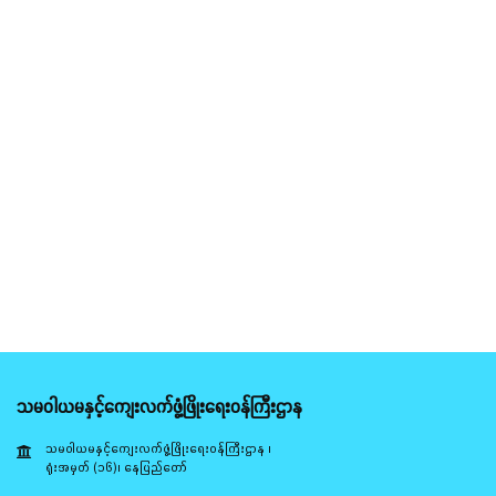
သမဝါယမနှင့်ကျေးလက်ဖွံ့ဖြိုးရေးဝန်ကြီးဌာန
သမဝါယမနှင့်ကျေးလက်ဖွံ့ဖြိုးရေးဝန်ကြီးဌာန ၊
ရုံးအမှတ် (၁၆)၊ နေပြည်တော်