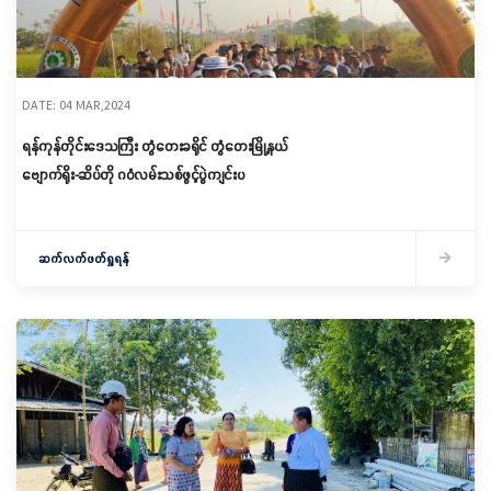
DATE: 04 MAR,2024
ရန်ကုန်တိုင်းဒေသကြီး တွံတေးခရိုင် တွံတေးမြို့နယ်
ဗျောက်ရိုး-ဆိပ်တို ဂဝံလမ်းသစ်ဖွင့်ပွဲကျင်းပ
ဆက်လက်ဖတ်ရှုရန်