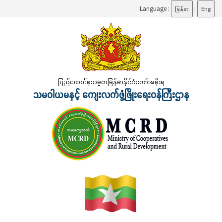
Language :
မြန်မာ
|
Eng
ပြည်ထောင်စုသမ္မတမြန်မာနိုင်ငံတော်အစိုးရ
သမဝါယမနှင့် ကျေးလက်ဖွံ့ဖြိုးရေးဝန်ကြီးဌာန