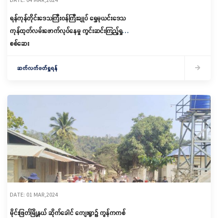
ရန်ကုန်တိုင်းဒေသကြီးဝန်ကြီးချုပ် ရွှေမုယင်းဒေသ
ကုန်ထုတ်လမ်းဖောက်လုပ်နေမှု ကွင်းဆင်းကြည့်ရှု
စစ်ဆေး
ဆက်လက်ဖတ်ရှုရန်
DATE: 01 MAR,2024
မိုင်းဖြတ်မြို့နယ် ဆိုက်ခေါင် ကျေးရွာ၌ ကွန်ကကစ်