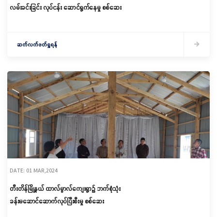
လမ်းခင်းခြင်း လုပ်ငန်း ဆောင်ရွက်နေမှု စစ်ဆေး
ဆက်လက်ဖတ်ရှုရန်
DATE: 01 MAR,2024
တီးတိန်မြို့နယ် ထာလ်မွာလ်ကျေးရွာ၌ ဘက်စုံသုံး
ခန်းမဆောင်ဆောက်လုပ်ပြီးစီးမှု စစ်ဆေး