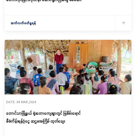
ဆက်လက်ဖတ်ရှုရန်
DATE: 04 MAR,2024
တောင်သာမြို့နယ် ရုံးတောကျေးရွာတွင် မြစိမ်းရောင်
စီမံကိန်းရန်ပုံငွေ ဆဌမအကြိမ် ထုတ်ချေး