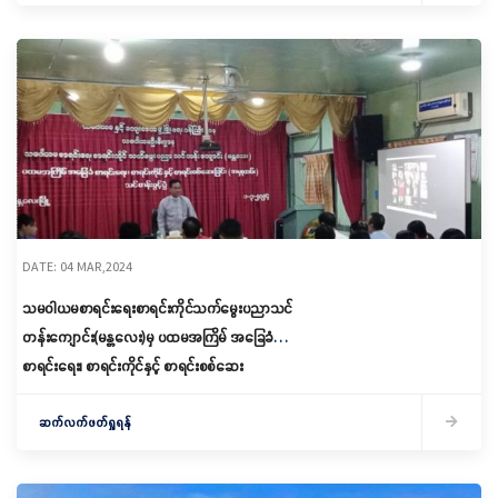
DATE: 04 MAR,2024
သမဝါယမစာရင်းရေးစာရင်းကိုင်သက်မွေးပညာသင်
တန်းကျောင်း(မန္တလေး)မှ ပထမအကြိမ် အခြေခံ
စာရင်းရေး၊ စာရင်းကိုင်နှင့် စာရင်းစစ်ဆေး
ခြင်း(အမှုထမ်း)သင်တန်းဖွင့်လှစ်
ဆက်လက်ဖတ်ရှုရန်