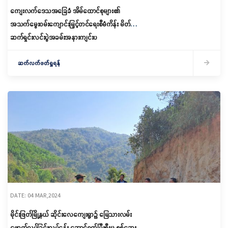
ကျေးလက်ဒေသအခြေခံ အိမ်ထောင်စုများ၏
အသက်မွေးဝမ်းကျောင်းမြှင့်တင်ရေးစီမံကိန်း မိတ်
ဆက်ရှင်းလင်းပွဲအခမ်းအနားကျင်းပ
ဆက်လက်ဖတ်ရှုရန်
DATE: 04 MAR,2024
မိုင်းဖြတ်မြို့နယ် ဆိုင်းလေကျေးရွာ၌ မြေသားလမ်း
ဖောက်လုပ်ခြင်းလုပ်ငန်း ဆောင်ရွက်ပြီးစီးမှု စစ်ဆေး