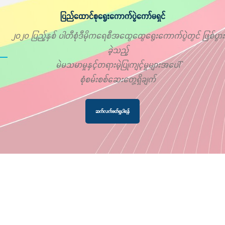
ပြည်ထောင်စုရွေးကောက်ပွဲကော်မရှင်
၂၀၂၀ ပြည့်နှစ် ပါတီစုံဒီမိုကရေစီအထွေထွေရွေးကောက်ပွဲတွင် ဖြစ်ပွား
ခဲ့သည့်
မဲမသမာမှုနှင့်တရားမဲ့ပြုကျင့်မှုများအပေါ်
စုံစမ်းစစ်ဆေးတွေ့ရှိချက်
ဆက်လက်ဖတ်ရှုပါရန်