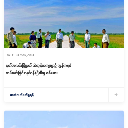
DATE: 04 MAR,2024
နတ်တလင်းမြို့နယ် သဲကုန်းကျေးရွာ၌ ကွန်ကရစ်
လမ်းခင်းခြင်းလုပ်ငန်းပြီးစီးမှု စစ်ဆေး
ဆက်လက်ဖတ်ရှုရန်