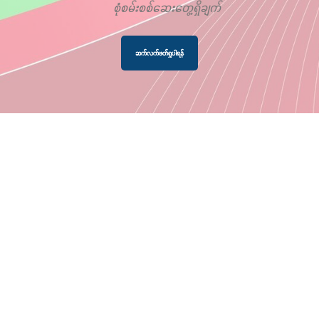
စုံစမ်းစစ်ဆေးတွေ့ရှိချက်
ဆက်လက်ဖတ်ရှုပါရန်