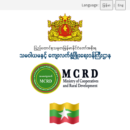
Language :
မြန်မာ
|
Eng
ပြည်ထောင်စုသမ္မတမြန်မာနိုင်ငံတော်အစိုးရ
သမဝါယမနှင့် ကျေးလက်ဖွံ့ဖြိုးရေးဝန်ကြီးဌာန