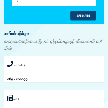
SUBSCRIBE
ဆက်စပ်လင့်ခ်များ
အရေးပေါ်အခြေအနေမျိုးတွင် ဤနံပါတ်များနှင့် အီးမေးလ်ကို ခေါ်
ဆိုပါ။
တယ်လီဖုန်း
၀၆၇ - ၄၁၀၀၃၃
ဖက်စ်