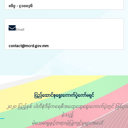
၀၆၇ - ၄၁၀၀၃၆
Email
contact@mcrd.gov.mm
ပြည်ထောင်စုရွေးကောက်ပွဲကော်မရှင်
၂၀၂၀ ပြည့်နှစ် ပါတီစုံဒီမိုကရေစီအထွေထွေရွေးကောက်ပွဲတွင် ဖြစ်ပွား
ခဲ့သည့်
မဲမသမာမှုနှင့်တရားမဲ့ပြုကျင့်မှုများအပေါ်