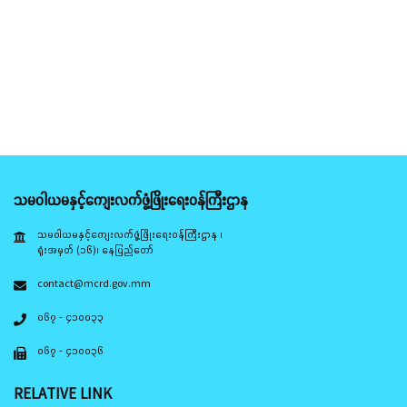
သမဝါယမနှင့်ကျေးလက်ဖွံ့ဖြိုးရေးဝန်ကြီးဌာန
သမဝါယမနှင့်ကျေးလက်ဖွံ့ဖြိုးရေးဝန်ကြီးဌာန ၊
ရုံးအမှတ် (၁၆)၊ နေပြည်တော်
contact@mcrd.gov.mm
၀၆၇ - ၄၁၀၀၃၃
၀၆၇ - ၄၁၀၀၃၆
RELATIVE LINK