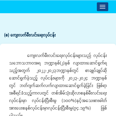
Toggle
navigatio
(စ) ကျေးလက်မီးလင်းရေးလုပ်ငန်း
ကျေးလက်မီးလင်းရေးလုပ်ငန်းများသည် လုပ်ငန်း
သဘောသဘာဝအရ ဘဏ္ဍာနှစ်(၂)နှစ် လျာထားဆောင်ရွက်ရ
သည့်အတွက် ၂၀၂၂-၂၀၂၃ဘဏ္ဍာနှစ်တွင် စာချုပ်ချုပ်ဆို
ဆောင်ရွက်ခဲ့သည့် လုပ်ငန်းများကို ၂၀၂၃-၂၀၂၄ ဘဏ္ဍာနှစ်
တွင် ဘတ်ဂျက်ဆက်လက်လျာထားဆောင်ရွက်ခဲ့ခြင်း ဖြစ်ရာ
အစီရင်ခံသည့်ကာလတွင် တစ်အိမ်သုံးဆိုလာစနစ်မီးလင်းရေး
လုပ်ငန်းမှာ လုပ်ငန်းပြီးစီးမှု (၁၀၀%)နှင့်အသေးစားဓါတ်
အားပေးစနစ်လုပ်ငန်းမှာလုပ်ငန်းပြီးစီးမှု(၇၄.၁၉%) ဖြစ်
ပါသည်။