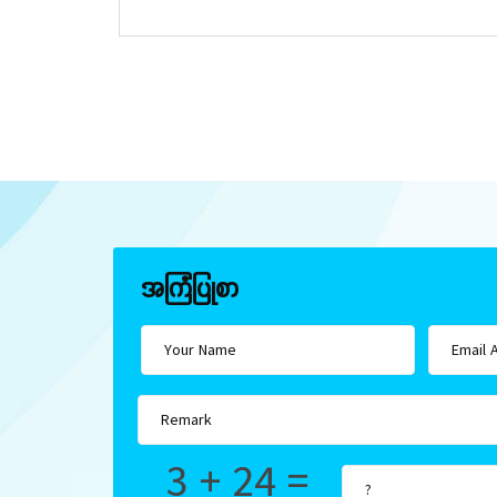
အကြံပြုစာ
3 + 24 =