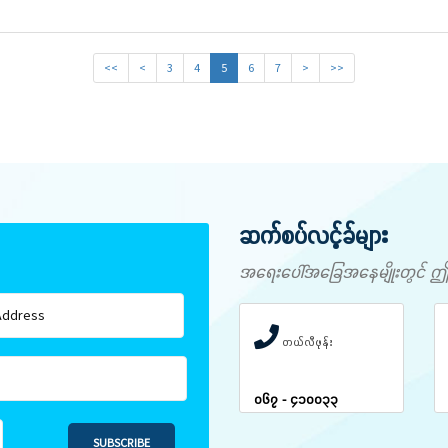
<<
<
3
4
5
6
7
>
>>
ဆက်စပ်လင့်ခ်များ
အရေးပေါ်အခြေအနေမျိုးတွင် ဤနံပါ
တယ်လီဖုန်း
၀၆၇ - ၄၁၀၀၃၃
SUBSCRIBE