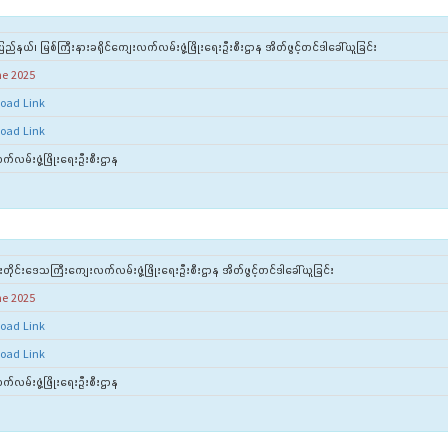
ည်နယ်၊ မြစ်ကြီးနားခရိုင်ကျေးလက်လမ်းဖွံ့ဖြိုးရေးဦးစီးဌာန အိတ်ဖွင့်တင်ဒါခေါ်ယူခြင်း
ne 2025
oad Link
oad Link
်လမ်းဖွံ့ဖြိုးရေးဦးစီးဌာန
်းတိုင်းဒေသကြီးကျေးလက်လမ်းဖွံ့ဖြိုးရေးဦးစီးဌာန အိတ်ဖွင့်တင်ဒါခေါ်ယူခြင်း
ne 2025
oad Link
oad Link
်လမ်းဖွံ့ဖြိုးရေးဦးစီးဌာန