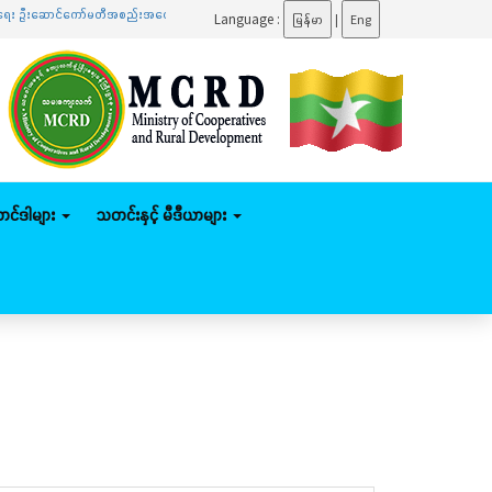
ာင်ကော်မတီအစည်းအဝေးသို့ တက်ရောက်
.......
ပြည်ထောင်စုဝန်ကြီး ဦးမျိုးဇော်သိမ်း နေပြည်တော်ကောင
Language :
မြန်မာ
|
Eng
်တင်ဒါများ
သတင်းနှင့် မီဒီယာများ