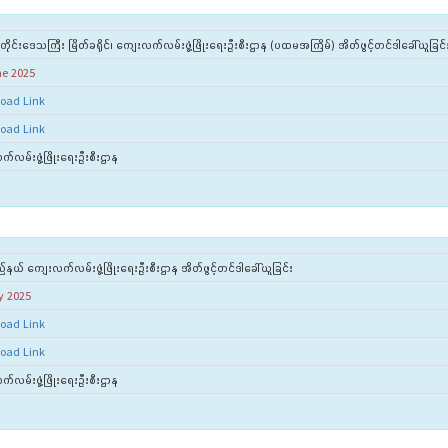
ီတိုင်းဒေသကြီး မြိတ်ခရိုင်၊ ကျေးလက်လမ်းဖွံ့ဖြိုးရေးဦးစီးဌာန (ပထမအကြိမ်) အိတ်ဖွင့်တင်ဒါခေါ်ယူခြင်
ne 2025
oad Link
oad Link
်လမ်းဖွံ့ဖြိုးရေးဦးစီးဌာန
ည်နယ် ကျေးလက်လမ်းဖွံ့ဖြိုးရေးဦးစီးဌာန အိတ်ဖွင့်တင်ဒါခေါ်ယူခြင်း
y 2025
oad Link
oad Link
်လမ်းဖွံ့ဖြိုးရေးဦးစီးဌာန