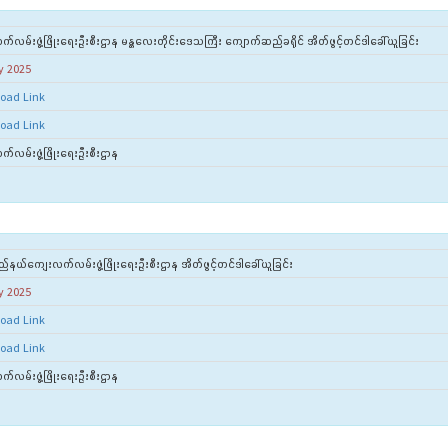
်လမ်းဖွံ့ဖြိုးရေးဦးစီးဌာန မန္တလေးတိုင်းဒေသကြီး ကျောက်ဆည်ခရိုင် အိတ်ဖွင့်တင်ဒါခေါ်ယူခြင်း
y 2025
oad Link
oad Link
်လမ်းဖွံ့ဖြိုးရေးဦးစီးဌာန
ည်နယ်‌ကျေးလက်လမ်းဖွံ့ဖြိုးရေးဦးစီးဌာန အိတ်ဖွင့်တင်ဒါခေါ်ယူခြင်း
y 2025
oad Link
oad Link
်လမ်းဖွံ့ဖြိုးရေးဦးစီးဌာန