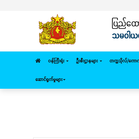
ပြည်ထောင
သမဝါယမနှ
ဝန်ကြီးရုံး
ဦးစီးဌာနများ
တက္ကသိုလ်/ကောလ
ဆောင်ရွက်မှုများ