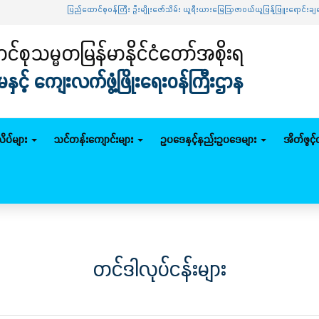
ပြည်ထောင်စုဝန်ကြီး ဦးမျိုးဇော်သိမ်း ယူရီးယားမြေဩဇာဝယ်ယူဖြန့်ဖြူးရောင်းချရေး ဦးဆေ
်စုသမ္မတမြန်မာနိုင်ငံတော်အစိုးရ
င့် ကျေးလက်ဖွံ့ဖြိုးရေးဝန်ကြီးဌာန
ိပ်များ
သင်တန်းကျောင်းများ
ဥပဒေနှင့်နည်းဥပဒေများ
အိတ်ဖွင့
တင်ဒါလုပ်ငန်းများ