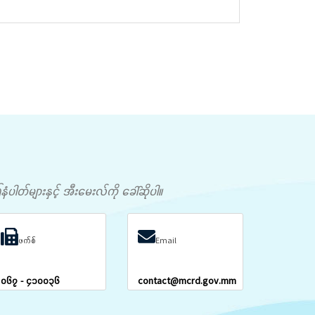
တ်များနှင့် အီးမေးလ်ကို ခေါ်ဆိုပါ။
ဖက်စ်
Email
၀၆၇ - ၄၁၀၀၃၆
contact@mcrd.gov.mm