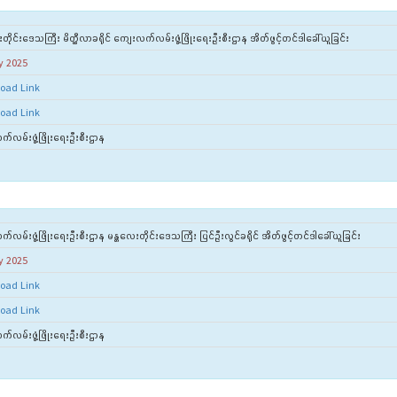
တိုင်းဒေသကြီး မိတ္ထီလာခရိုင် ကျေးလက်လမ်းဖွံ့ဖြိုးရေးဦးစီးဌာန အိတ်ဖွင့်တင်ဒါခေါ်ယူခြင်း
y 2025
oad Link
oad Link
်လမ်းဖွံ့ဖြိုးရေးဦးစီးဌာန
လမ်းဖွံ့ဖြိုးရေးဦးစီးဌာန မန္တလေးတိုင်းဒေသကြီး ပြင်ဦးလွင်ခရိုင် အိတ်ဖွင့်တင်ဒါခေါ်ယူခြင်း
y 2025
oad Link
oad Link
်လမ်းဖွံ့ဖြိုးရေးဦးစီးဌာန