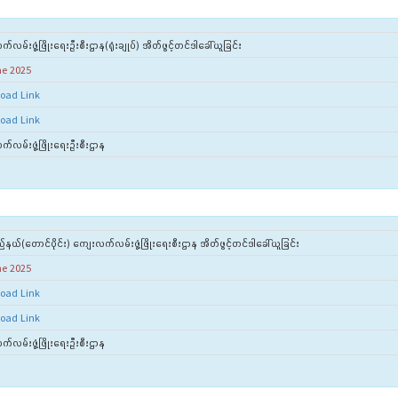
လမ်းဖွံ့ဖြိုးရေးဦးစီးဌာန(ရုံးချုပ်) အိတ်ဖွင့်တင်ဒါခေါ်ယူခြင်း
ne 2025
oad Link
oad Link
်လမ်းဖွံ့ဖြိုးရေးဦးစီးဌာန
ည်နယ်(တောင်ပိုင်း) ကျေးလက်လမ်းဖွံ့ဖြိုးရေးစီးဌာန အိတ်ဖွင့်တင်ဒါခေါ်ယူခြင်း
ne 2025
oad Link
oad Link
်လမ်းဖွံ့ဖြိုးရေးဦးစီးဌာန