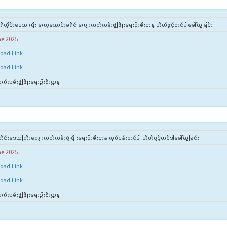
ရီတိုင်းဒေသကြီး ကော့သောင်းခရိုင် ကျေးလက်လမ်းဖွံ့ဖြိုးရေးဦးစီးဌာန အိတ်ဖွင့်တင်ဒါခေါ်ယူခြင်း
ne 2025
oad Link
oad Link
်လမ်းဖွံ့ဖြိုးရေးဦးစီးဌာန
ိုင်းဒေသကြီးကျေးလက်လမ်းဖွံ့ဖြိုးရေးဦးစီးဌာန လုပ်ငန်းတင်ဒါ အိတ်ဖွင့်တင်ဒါခေါ်ယူခြင်း
ne 2025
oad Link
oad Link
်လမ်းဖွံ့ဖြိုးရေးဦးစီးဌာန