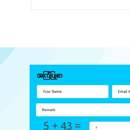
အကြံပြုစာ
5 + 43 =