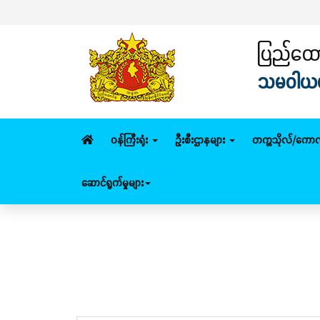
ပြည်ထောင
သမဝါယမနှ
ဝန်ကြီးရုံး
ဦးစီးဌာနများ
တက္ကသိုလ်/ကောလ
ဆောင်ရွက်မှုများ