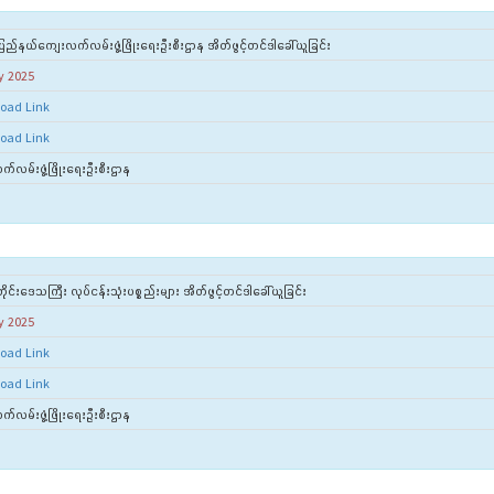
ြည်နယ်ကျေးလက်လမ်းဖွံ့ဖြိုးရေးဦးစီးဌာန အိတ်ဖွင့်တင်ဒါခေါ်ယူခြင်း
y 2025
oad Link
oad Link
်လမ်းဖွံ့ဖြိုးရေးဦးစီးဌာန
ုင်းဒေသကြီး လုပ်ငန်းသုံးပစ္စည်းများ အိတ်ဖွင့်တင်ဒါခေါ်ယူခြင်း
y 2025
oad Link
oad Link
်လမ်းဖွံ့ဖြိုးရေးဦးစီးဌာန