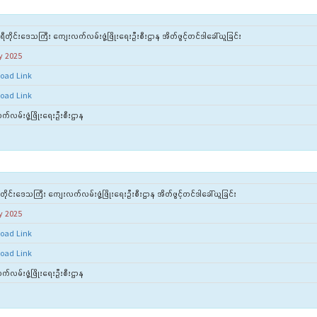
ရီတိုင်းဒေသကြီး ကျေးလက်လမ်းဖွံ့ဖြိုးရေးဦးစီးဌာန အိတ်ဖွင့်တင်ဒါခေါ်ယူခြင်း
y 2025
oad Link
oad Link
်လမ်းဖွံ့ဖြိုးရေးဦးစီးဌာန
ီတိုင်းဒေသကြီး ကျေးလက်လမ်းဖွံ့ဖြိုးရေးဦးစီးဌာန အိတ်ဖွင့်တင်ဒါခေါ်ယူခြင်း
y 2025
oad Link
oad Link
်လမ်းဖွံ့ဖြိုးရေးဦးစီးဌာန