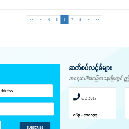
<<
<
4
5
6
7
8
>
>>
ဆက်စပ်လင့်ခ်များ
အရေးပေါ်အခြေအနေမျိုးတွင် ဤနံပါ
တယ်လီဖုန်း
၀၆၇ - ၄၁၀၀၃၃
SUBSCRIBE