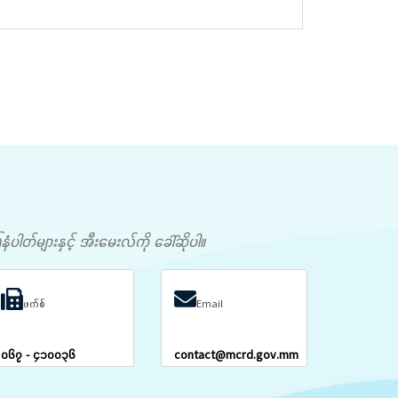
တ်များနှင့် အီးမေးလ်ကို ခေါ်ဆိုပါ။
ဖက်စ်
Email
၀၆၇ - ၄၁၀၀၃၆
contact@mcrd.gov.mm