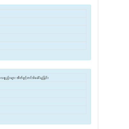
ံးပစ္စည်းများ အိတ်ဖွင့်တင်ဒါခေါ်ယူခြင်း