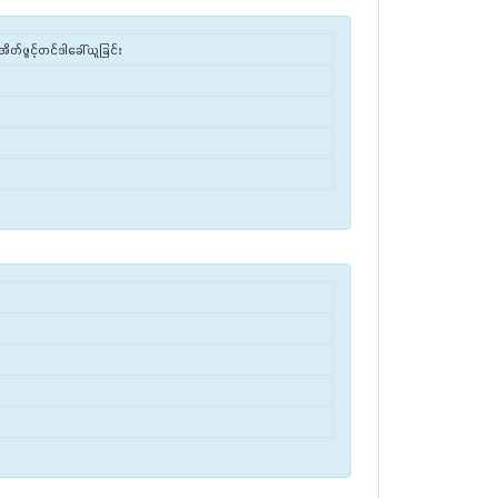
အိတ်ဖွင့်တင်ဒါခေါ်ယူခြင်း