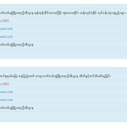
လမ်းဖွံ့ဖြိုးရေးဦးစီးဌာန ရန်ကုန်တိုင်းဒေသကြီး တွံတေးခရိုင်၊ သန်လျင်ခရိုင် လုပ်ငန်းသုံးပစ္စည်းများ 
y 2025
oad Link
oad Link
်လမ်းဖွံ့ဖြိုးရေးဦးစီးဌာန
ာင်စုနယ်မြေ၊ နေပြည်တော် ကျေးလက်လမ်းဖွံ့ဖြိုးရေးဦးစီးဌာန အိတ်ဖွင့်တင်ဒါခေါ်ယူခြင်း
y 2025
oad Link
oad Link
်လမ်းဖွံ့ဖြိုးရေးဦးစီးဌာန