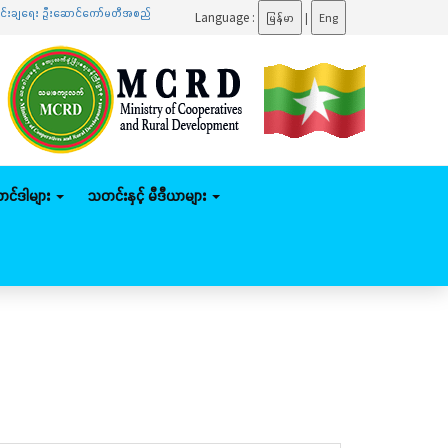
 ဦးဆောင်ကော်မတီအစည်းအဝေးသို့ တက်ရောက်
.......
ပြည်ထောင်စုဝန်ကြီး ဦးမျိုးဇော်သိမ်း နေပြည်တော
Language :
မြန်မာ
|
Eng
်တင်ဒါများ
သတင်းနှင့် မီဒီယာများ