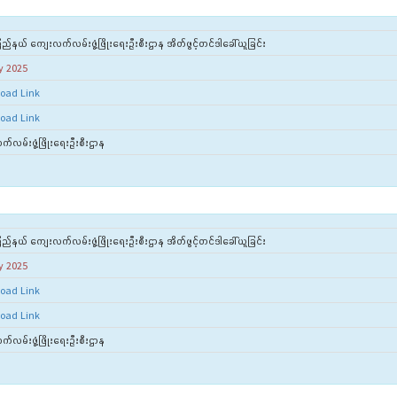
ည်နယ် ကျေးလက်လမ်းဖွံ့ဖြိုးရေးဦးစီးဌာန အိတ်ဖွင့်တင်ဒါခေါ်ယူခြင်း
y 2025
oad Link
oad Link
်လမ်းဖွံ့ဖြိုးရေးဦးစီးဌာန
ည်နယ် ကျေးလက်လမ်းဖွံ့ဖြိုးရေးဦးစီးဌာန အိတ်ဖွင့်တင်ဒါခေါ်ယူခြင်း
y 2025
oad Link
oad Link
်လမ်းဖွံ့ဖြိုးရေးဦးစီးဌာန