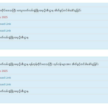
းတိုင်းဒေသကြီး ကျေးလက်လမ်းဖွံ့ဖြိုးရေးဦးစီးဌာန အိတ်ဖွင့်တင်ဒါခေါ်ယူခြင်း
y 2025
oad Link
oad Link
်လမ်းဖွံ့ဖြိုးရေးဦးစီးဌာန
လမ်းဖွံ့ဖြိုးရေးဦးစီးဌာန ရန်ကုန်တိုင်းဒေသကြီး လုပ်ငန်းများအား အိတ်ဖွင့်တင်ဒါခေါ်ယူခြင်း
y 2025
oad Link
oad Link
်လမ်းဖွံ့ဖြိုးရေးဦးစီးဌာန