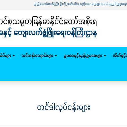
ပြည်ထောင်စုဝန်ကြီး ဦးမျိုးဇော်သိမ်း ယူရီးယားမြေဩဇာဝယ်ယူဖြန့်ဖြူးရောင်းချရေး
်စုသမ္မတမြန်မာနိုင်ငံတော်အစိုးရ
င့် ကျေးလက်ဖွံ့ဖြိုးရေးဝန်ကြီးဌာန
ိပ်များ
သင်တန်းကျောင်းများ
ဥပဒေနှင့်နည်းဥပဒေများ
အိတ်ဖွင့
တင်ဒါလုပ်ငန်းများ