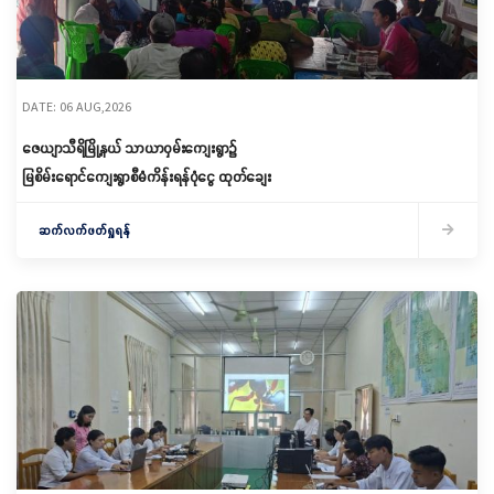
DATE: 06 AUG,2026
ဇေယျာသီရိမြို့နယ် သာယာဝှမ်းကျေးရွာ၌
မြစိမ်းရောင်ကျေးရွာစီမံကိန်းရန်ပုံငွေ ထုတ်ချေး
ဆက်လက်ဖတ်ရှုရန်