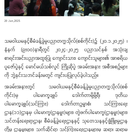
20 Jan,2025
သမဝါယမနှင့်စီမံခန့်ခွဲမှုပညာတက္ကသိုလ်(စစ်ကိုင်း)၌ (၂၀.၁.၂၀၂၅) ၊
နံနက် (၉း၀၀)နာရီတွင် ၂၀၂၄-၂၀၂၅ ပညာသင်နှစ် အသုံးချ
စာရင်းအင်းပညာအထူးပြု ကျောင်းသား၊ ကျောင်းသူများ၏ အာစရိယ
ပူဇော်ပွဲနှင့် မောင်မယ်သစ်လွင် ကြိုဆိုပွဲ အခမ်းအနား အစီအစဉ်များ
ကို ဘွဲ့နှင်းသဘင်ခန်းမတွင် ကျင်းပပြုလုပ်ခဲ့ပါသည်။
အခမ်းအနားတွင် သမဝါယမနှင့်စီမံခန့်ခွဲမှုပညာတက္ကသိုလ်(စစ်
ကိုင်း)မှ ပါမောက္ခချုပ် ဒေါက်တာမို့မို့ရီ၊ ဒုတိယ
ပါမောက္ခချုပ်(သင်ကြား) ဒေါက်တာဥမ္မာစံ၊ သင်ကြားရေး
ဌာန(၁၁)ဌာနမှ ပါမောက္ခ(ဌာနမှူး)များ၊ တွဲဖက်ပါမောက္ခ(ဌာနမှူး)များ၊
သင်တန်းရေးရာဌာန၊ စီမံခန့်ခွဲရေးဌာနနှင့် သုတေသနနှင့်ဖွံ့ဖြိုးမှုဌာန
တို့မှ ဌာနမှူးများ၊ သက်ဆိုင်ရာ သင်ကြားရေးဌာနများမှ ဆရာ၊ ဆရာမ