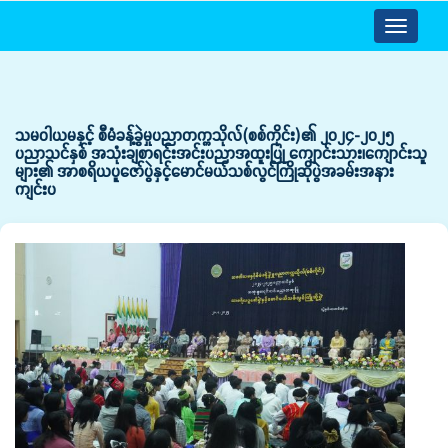
Toggle
navigatio
သမဝါယမနှင့် စီမံခန့်ခွဲမှုပညာတက္ကသိုလ်(စစ်ကိုင်း)၏ ၂၀၂၄-၂၀၂၅
ပညာသင်နှစ် အသုံးချစာရင်းအင်းပညာအထူးပြု ကျောင်းသား၊ကျောင်းသူ
များ၏ အာစရိယပူဇော်ပွဲနှင့်မောင်မယ်သစ်လွင်ကြိုဆိုပွဲအခမ်းအနား
ကျင်းပ