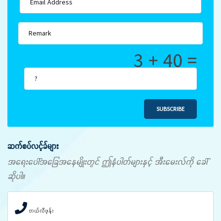
3 + 40 =
SUBSCRIBE
ဆက်စပ်လင့်ခ်များ
အရေးပေါ်အခြေအနေမျိုးတွင် ဤနံပါတ်များနှင့် အီးမေးလ်ကို ခေါ်
ဆိုပါ။
တယ်လီဖုန်း