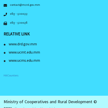
contact@mcrd.gov.mm
၀၆၇ - ၄၁၀၀၃၃
၀၆၇ - ၄၁၀၀၃၆
RELATIVE LINK
www.drd.gov.mm
www.ucmt.edu.mm
www.ucms.edu.mm
HitCounters
Ministry of Cooperatives and Rural Development ©