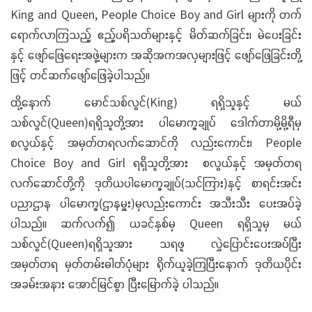
King and Queen, People Choice Boy and Girl များကို တက်
ရောက်လာကြသည့် ဧည့်ပရိသတ်များနှင့် မိတ်ဆက်ခြင်း၊ မဲပေးခြင်း
နှင့် ဖျော်ဖြေရေးအဖွဲ့များက အဆိုအကအလှများဖြင့် ဖျော်ဖြေခြင်းတို့
ဖြင့် တင်ဆက်ဖျော်ဖြေခဲ့ပါသည်။
ထို့နောက် မောင်သစ်လွင်(King) ရရှိသူနှင့် မယ်
သစ်လွင်(Queen)ရရှိသူတို့အား ပါမောက္ခချုပ် ဒေါက်တာမို့မို့ရီမှ
စလွယ်နှင့် အမှတ်တရလက်ဆောင်ကို လည်းကောင်း၊ People
Choice Boy and Girl ရရှိသူတို့အား စလွယ်နှင့် အမှတ်တရ
လက်ဆောင်တို့ကို ဒုတိယပါမောက္ခချုပ်(သင်ကြား)နှင့် စာရင်းအင်း
ပညာဌာန ပါမောက္ခ(ဌာနမှူး)မှလည်းကောင်း အသီးသီး ပေးအပ်ခဲ့
ပါသည်။ ဆက်လက်၍ ယခင်နှစ်မှ Queen ရရှိသူမှ မယ်
သစ်လွင်(Queen)ရရှိသူအား သရဖူ လွှဲပြောင်းပေးအပ်ပြီး
အမှတ်တရ မှတ်တမ်းဓါတ်ပုံများ ရိုက်ယူခဲ့ကြပြီးနောက် ဒုတိယပိုင်း
အခမ်းအနား အောင်မြင်စွာ ပြီး‌မြောက်ခဲ့ ပါသည်။