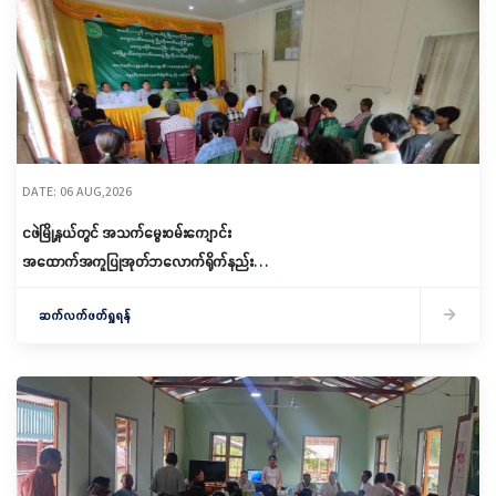
DATE: 06 AUG,2026
ငဖဲမြို့နယ်တွင် အသက်မွေးဝမ်းကျောင်း
အထောက်အကူပြုအုတ်ဘလောက်ရိုက်နည်း
သင်တန်းဖွင့်လှစ်
ဆက်လက်ဖတ်ရှုရန်