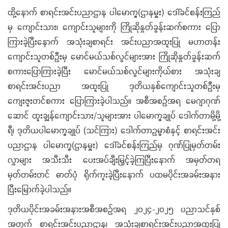
ထို့နောက် စာရင်းအင်းပညာဌာန ပါမောက္ခ(ဌာနမှူး) ဒေါ်ခင်စန်းကြည်
မှ ကျောင်းသား၊ ကျောင်းသူများကို ကြိုဆိုနှုတ်ခွန်းဆက်စကား ပြော
ကြားခဲ့ပြီးနောက် အသုံးချစာရင်း အင်းပညာအထူးပြု မဟာတန်း
ကျောင်းသူတစ်ဦးမှ မောင်မယ်သစ်လွင်များအား ကြိုဆိုနှုတ်ခွန်းဆက်
စကားပြောကြားခဲ့ပြီး မောင်မယ်သစ်လွင်များကိုယ်စား အသုံးချ
စာရင်းအင်းပညာ အထူးပြု ဒုတိယနှစ်ကျောင်းသူတစ်ဦးမှ
ကျေးဇူးတင်စကား ပြောကြားခဲ့ပါသည်။ အစီအစဉ်အရ မေဂျာဂုဏ်
ဆောင် ထူးချွန်ကျောင်းသား/သူများအား ပါမောက္ခချုပ် ဒေါက်တာမို့မို့
ရီ၊ ဒုတိယပါမောက္ခချုပ် (သင်ကြား) ‌ဒေါက်တာဥမ္မာစံနှင့် စာရင်းအင်း
ပညာဌာန ပါမောက္ခ(ဌာနမှူး) ဒေါ်ခင်စန်းကြည်မှ ဂုဏ်ပြုမှတ်တမ်း
လွှာများ အသီးသီး ပေးအပ်ချီးမြှင့်ခဲ့ကြပြီးနောက် အမှတ်တရ
မှတ်တမ်းတင် ဓာတ်ပုံ ရိုက်ကူးခဲ့ပြီးနောက် ပထမပိုင်းအခမ်းအနား
ပြီးမြောက်ခဲ့ပါသည်။
ဒုတိယပိုင်းအခမ်းအနားအစီအစဉ်အရ ၂၀၂၄-၂၀၂၅ ပညာသင်နှစ်
အတွက် စာရင်းအင်းပညာဌာန၊ အသုံးချစာရင်းအင်းပညာအထူးပြု