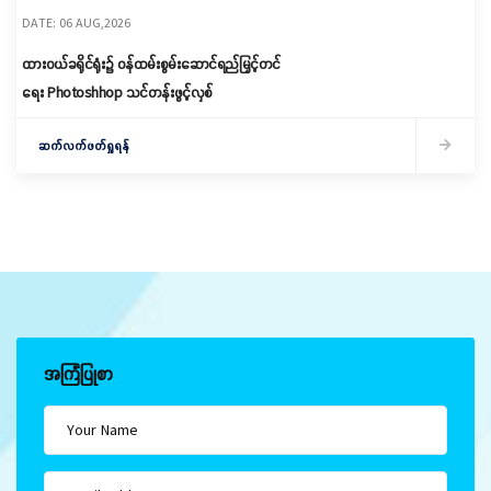
DATE: 06 AUG,2026
ထားဝယ်ခရိုင်ရုံး၌ ဝန်ထမ်းစွမ်းဆောင်ရည်မြှင့်တင်
ရေး Photoshhop သင်တန်းဖွင့်လှစ်
ဆက်လက်ဖတ်ရှုရန်
အကြံပြုစာ