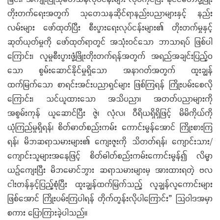
တိုးတက်ရေးအတွက် သုတေသနဆိုင်ရာနည်းပညာများနှင့် နည်း
လမ်းများ ဖော်ထုတ်ပြီး စီးပွားရေးလုပ်ငန်းများ၏ တိုးတက်မှုနှင့်
ဆုတ်ယုတ်မှုကို ဖော်ထုတ်ရာတွင် အသုံးဝင်သော ဘာသာရပ် ဖြစ်ပါ
ကြောင်း၊ လူမှုစီးပွားဖွံ့ဖြိုးတိုးတက်ရန်အတွက် အရည်အချင်းပြည့်ဝ
သော စွမ်းဆောင်နိုင်မှုရှိသော အနာဂတ်အတွက် ထူးချွန်
ထက်မြက်သော စာရင်းအင်းပညာရှင်များ ဖြစ်ကြရန် ကြိုးပမ်းစေလို
ကြောင်း၊ သင်ယူထားသော အသိပညာ၊ အတတ်ပညာများကို
အစွမ်းကုန် ယူဆောင်ပြီး ဇွဲ၊ လုံလ၊ ဝီရိယရှိရှိဖြင့် မိမိကိုယ်ကို
ယုံကြည်မှုရှိရန်၊ စိတ်ဓာတ်စည်းကမ်း ကောင်းမွန်အောင် ကြိုးစားကြ
ရန်၊ မိဘဆရာသမားများ၏ ကျေးဇူးကို သိတတ်ရန်၊ ကျောင်းသား/
ကျောင်းသူများအနေဖြင့် စိတ်ဓါတ်စည်းကမ်းကောင်းမွန်၍ လိမ္မာ
ယဉ်ကျေးပြီး မိဘမောင်ဘွား ဆရာသမားများမှ အားထားရတဲ့ ဗလ
ငါးတန်နှင့်ပြည့်စုံပြီး ထူးချွန်ထက်မြက်သည့် လူချွန်လူကောင်းများ
ဖြစ်အောင် ကြိုးပမ်းကြပါရန် တိုက်တွန်းလိုပါကြောင်း” သြဝါဒအမှာ
စကား ပြောကြားခဲ့ပါသည်။