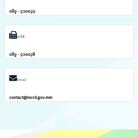
၀၆၇ - ၄၁၀၀၃၃
ဖက်စ်
၀၆၇ - ၄၁၀၀၃၆
Email
contact@mcrd.gov.mm