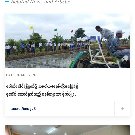
Related News and Articles
DATE: 06 AUG,2026
ပေါက်ခေါင်းမြို့နယ်၌ သမဝါယမစနစ်ကိုအခြေခံ၍
စုပေါင်းဆောင်ရွက်သည့် စနစ်ကျသော စိုက်ပျိုးရေး
ဆောင်ရွက်
ဆက်လက်ဖတ်ရှုရန်