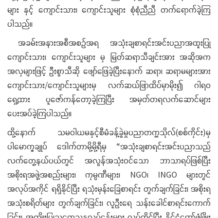
များ နှင့် ကျောင်းသား၊ ကျောင်းသူများ စုံစုံညီညီ တက်ရောက်ခဲ့ကြ
ပါသည်။
အခမ်းအနားအစီအစဉ်အရ အသုံးချစာရင်းအင်းပညာအထူးပြု
ကျောင်းသား၊ ကျောင်းသူများ မှ မြတ်ဆရာသီချင်းအား အဆိုအက
အလှများဖြင့် ဦးစွာသီဆို ဖျော်ဖြေခဲ့ပြီးနောက် ဆရာ၊ ဆရာမများအား
ကျောင်းသား/‌ကျောင်းသူများမှ လက်ဆယ်ဖြာထိပ်မှာမိုး၍ ဂါရဝ
ရှေ့ထား ပူဇော်ကန်တော့ခဲ့ကြပြီး အမှတ်တရလက်ဆောင်များ
ပေးအပ်ခဲ့ကြပါသည်။
ထို့နောက် သမဝါယမနှင့်စီမံခန့်ခွဲမှုပညာတက္ကသိုလ်(စစ်ကိုင်း)မှ
ပါမောက္ခချုပ် ‌ဒေါက်တာမို့မို့ရီမှ “အသုံးချစာရင်းအင်းပညာသည်
လက်တွေ့နယ်ပယ်တွင် အလွန်အသုံးဝင်သော ဘာသာရပ်ဖြစ်ပြီး
အစိုးရအဖွဲ့အစည်းများ၊ ကုမ္ပဏီများ၊ NGO၊ INGO များတွင်
အလုပ်အကိုင် ရရှိနိုင်ပြီး ရသုံးမှန်းခြေစာရင်း တွက်ချက်ခြင်း၊ အစိုးရ
အသုံးစရိတ်များ တွက်ချက်ခြင်း၊ လူဦးရေ သန်းခေါင်စာရင်းကောက်
ခြင်း၊ အကျိုးပြုသုတေသနလုပ်ငန်းများ လုပ်ကိုင်ပြီး နိုင်ငံတော်ဖွံ့ဖြိုး