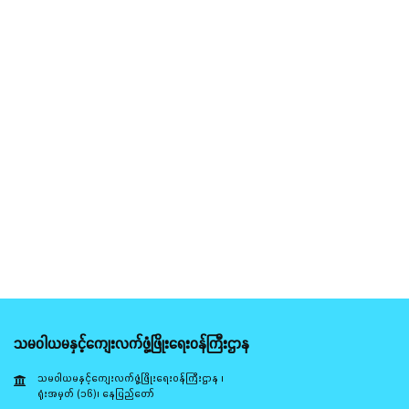
သမဝါယမနှင့်ကျေးလက်ဖွံ့ဖြိုးရေးဝန်ကြီးဌာန
သမဝါယမနှင့်ကျေးလက်ဖွံ့ဖြိုးရေးဝန်ကြီးဌာန ၊
ရုံးအမှတ် (၁၆)၊ နေပြည်တော်