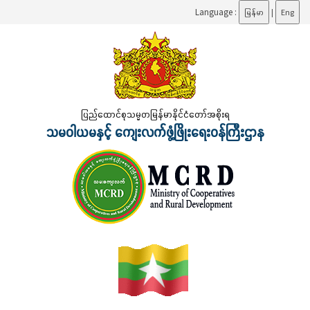
Language :
မြန်မာ
|
Eng
ပြည်ထောင်စုသမ္မတမြန်မာနိုင်ငံတော်အစိုးရ
သမဝါယမနှင့် ကျေးလက်ဖွံ့ဖြိုးရေးဝန်ကြီးဌာန