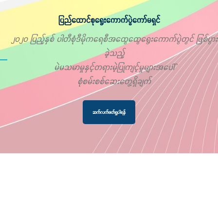
ပြည်ထောင်စုရွေးကောက်ပွဲကော်မရှင်
၂၀၂၀ ပြည့်နှစ် ပါတီစုံဒီမိုကရေစီအထွေထွေရွေးကောက်ပွဲတွင် ဖြစ်ပွား
ခဲ့သည့်
မဲမသမာမှုနှင့်တရားမဲ့ပြုကျင့်မှုများအပေါ်
စုံစမ်းစစ်ဆေးတွေ့ရှိချက်
ဆက်လက်ဖတ်ရှုပါရန်