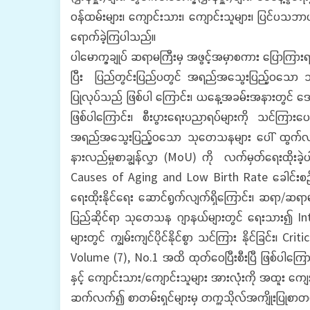
ဝန်ထမ်းများ၊ ကျောင်းသား၊ ကျောင်းသူများ၊ ပြင်ပသဘာ
ရောက်ခဲ့ကြပါသည်။
ပါမောက္ခချုပ် ဆရာမကြီးမှ အဖွင့်အမှာစကား ပြောကြ
ပြီး ပြည်တွင်းပြည်ပတွင် အရည်အသွေးပြည့်ဝသော ဘာသ
ပြုလုပ်သည် ဖြစ်ပါ ကြောင်း၊ ယနေ့အခမ်းအနားတွင် ဒေသ
ဖြစ်ပါကြောင်း၊ စီးပွားရေးပညာရပ်များကို သင်ကြားပ
အရည်အသွေးပြည့်ဝသော သုတေသနများ ပေါ် ထွက်လာစေရန် 
နားလည်မှုစာချွန်လွှာ (MoU) ကို လက်မှတ်ရေးထိုးခဲ့
Causes of Aging and Low Birth Rate ခေါင်းစဉ်ဖြင
ရေးထိုးနိုင်ရေး ဆောင်ရွက်လျက်ရှိကြောင်း၊ ဆရာ/ဆရာ
ပြည်ဆိုင်ရာ သုတေသန ဂျာနယ်များတွင် ရေးသား၍ Intern
များတွင် ကျွမ်းကျင်ပိုင်နိုင်စွာ သင်ကြား နိုင်ခြင်း
Volume (7), No.1 အထိ ထုတ်ဝေပြီးစီးပြီ ဖြစ်ပါကြေ
နှင့် ကျောင်းသား/ကျောင်းသူများ အားလုံးကို အထူး ကျေး
ဆက်လက်၍ စာတမ်းရှင်များမှ တက္ကသိုလ်အကျိုးပြုစာတမ်း