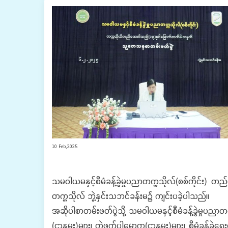
10 Feb,2025
သမဝါယမနှင့်စီမံခန့်ခွဲမှုပညာတက္ကသိုလ်(စစ်ကိုင်း)
တက္ကသိုလ် ဘွဲ့နှင်းသဘင်ခန်းမ၌ ကျင်းပခဲ့ပါသည်။
အဆိုပါစာတမ်းဖတ်ပွဲသို့ သမဝါယမနှင့်စီမံခန့်ခွဲမှုပညာတ
(ဌာနမှူး)များ၊ တွဲဖက်ပါမောက္ခ(ဌာနမှူး)များ၊ စီမံခန့်ခ