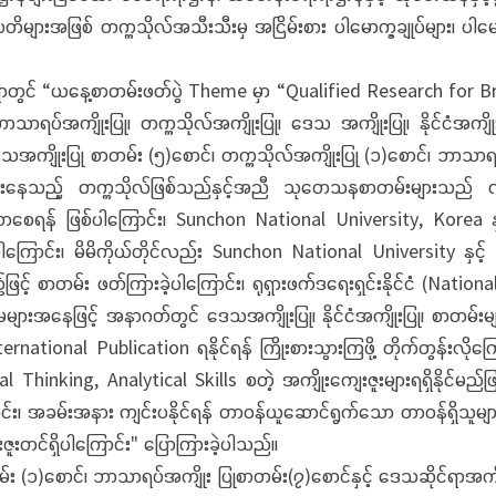
ပတိများအဖြစ် တက္ကသိုလ်အသီးသီးမှ အငြိမ်းစား ပါမောက္ခချုပ်များ၊ 
ားရာတွင် “ယနေ့စာတမ်းဖတ်ပွဲ Theme မှာ “Qualified Research fo
ာရပ်အကျိုးပြု၊ တက္ကသိုလ်အကျိုးပြု၊ ဒေသ အကျိုးပြု၊ နိုင်ငံအကျိ
အကျိုးပြု စာတမ်း (၅)စောင်၊ တက္ကသိုလ်အကျိုးပြု (၁)စောင်၊ ဘာသာရပ
ေးနေသည့် တက္ကသိုလ်ဖြစ်သည်နှင့်အညီ သုတေသနစာတမ်းများသည် လူမှုစ
ဖြစ်ပါကြောင်း၊ Sunchon National University, Korea နှင့် သမဝါ
ပါကြောင်း၊ မိမိကိုယ်တိုင်လည်း Sunchon National University နှင့
့် စာတမ်း ဖတ်ကြားခဲ့ပါကြောင်း၊ ရုရှားဖက်ဒရေးရှင်းနိုင်ငံ (Nati
မများအနေဖြင့် အနာဂတ်တွင် ဒေသအကျိုးပြု၊ နိုင်ငံအကျိုးပြု၊ စာတမ်း
ational Publication ရနိုင်ရန် ကြိုးစားသွားကြဖို့ တိုက်တွန်းလိုက
၊ Critical Thinking, Analytical Skills စတဲ့ အကျိုးကျေးဇူးများရရှိနိ
ာင်း၊ အခမ်းအနား ကျင်းပနိုင်ရန် တာဝန်ယူဆောင်ရွက်သော တာဝန်ရှိသ
ဇူးတင်ရှိပါကြောင်း" ပြောကြားခဲ့ပါသည်။
 (၁)စောင်၊ ဘာသာရပ်အကျိုး ပြုစာတမ်း(၇)စောင်နှင့် ဒေသဆိုင်ရာအကျိုး