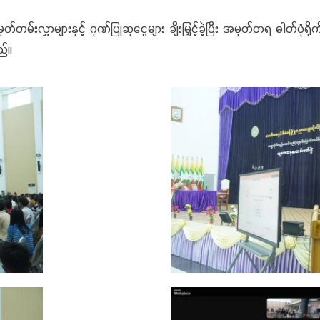
 မှတ်တမ်းလွှာများနှင့် ဂုဏ်ပြုဆုငွေများ ချီးမြှင့်ခဲ့ပြီး အမှတ်တရ ဓ
ည်။