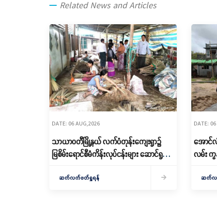
Related News and Articles
DATE: 06 AUG,2026
DATE: 06
သာယာဝတီမြို့နယ် လက်ပံတုန်းကျေးရွာ၌
အောင်လံ
မြစိမ်းရောင်စီမံကိန်းလုပ်ငန်းများ ဆောင်ရွက်
လမ်း ကွ
နေမှု စစ်ဆေး
နေမှု စ
ဆက်လက်ဖတ်ရှုရန်
ဆက်လက်