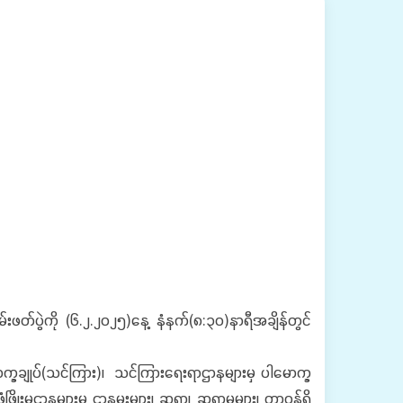
ဖတ်ပွဲကို (၆.၂.၂၀၂၅)နေ့ နံနက်(၈:၃၀)နာရီအချိန်တွင်
ါမောက္ခချုပ်(သင်ကြား)၊ သင်ကြားရေးရာဌာနများမှ ပါမောက္ခ
ဖြိုးမှုဌာနများမှ ဌာနမှူးများ၊ ဆရာ၊ ဆရာမများ၊ တာဝန်ရှိ