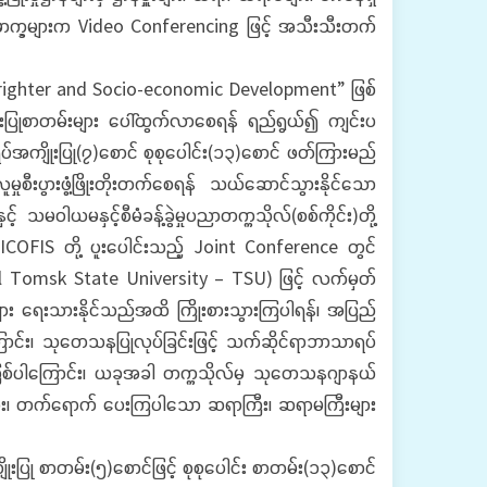
ပါမောက္ခများက Video Conferencing ဖြင့် အသီးသီးတက်
r Brighter and Socio-economic Development” ဖြစ်
ုးပြုစာတမ်းများ ပေါ်ထွက်လာစေရန် ရည်ရွယ်၍ ကျင်းပ
်အကျိုးပြု(၇)စောင် စုစုပေါင်း(၁၃)စောင် ဖတ်ကြားမည်
ီးပွားဖွံ့ဖြိုးတိုးတက်စေရန် သယ်ဆောင်သွားနိုင်သော
ယမနှင့်စီမံခန့်ခွဲမှုပညာတက္ကသိုလ်(စစ်ကိုင်း)တို့
် ICOFIS တို့ ပူးပေါင်းသည့် Joint Conference တွင်
onal Tomsk State University – TSU) ဖြင့် လက်မှတ်
များ ရေးသားနိုင်သည်အထိ ကြိုးစားသွားကြပါရန်၊ အပြည်
ြောင်း၊ သုတေသနပြုလုပ်ခြင်းဖြင့် သက်ဆိုင်ရာဘာသာရပ်
ုင်မည်ဖြစ်ပါကြောင်း၊ ယခုအခါ တက္ကသိုလ်မှ သုတေသနဂျာနယ်
ူများ၊ တက်ရောက် ပေးကြပါသော ဆရာကြီး၊ ဆရာမကြီးများ
ပြု စာတမ်း(၅)စောင်ဖြင့် စုစုပေါင်း စာတမ်း(၁၃)စောင်