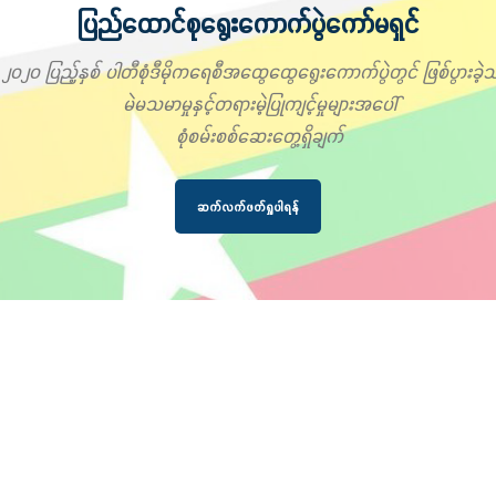
ပြည်ထောင်စုရွေးကောက်ပွဲကော်မရှင်
၂၀၂၀ ပြည့်နှစ် ပါတီစုံဒီမိုကရေစီအထွေထွေရွေးကောက်ပွဲတွင် ဖြစ်ပွားခဲ့သ
မဲမသမာမှုနှင့်တရားမဲ့ပြုကျင့်မှုများအပေါ်
စုံစမ်းစစ်ဆေးတွေ့ရှိချက်
ဆက်လက်ဖတ်ရှုပါရန်