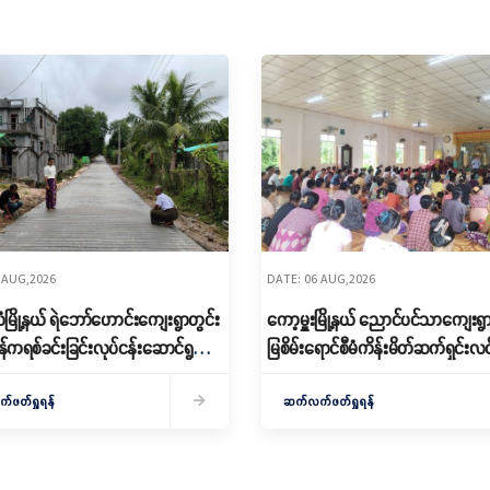
 AUG,2026
DATE: 06 AUG,2026
မြို့နယ် ရဲဘော်ဟောင်းကျေးရွာတွင်း
ကော့မှူးမြို့နယ် ညောင်ပင်သာကျေးရွ
န်ကရစ်ခင်းခြင်းလုပ်ငန်းဆောင်ရွက်
မြစိမ်းရောင်စီမံကိန်းမိတ်ဆက်ရှင်းလင်
စ်ဆေး
င့် ကော်မတီ ဖွဲ့စည်း
ဖတ်ရှုရန်
ဆက်လက်ဖတ်ရှုရန်