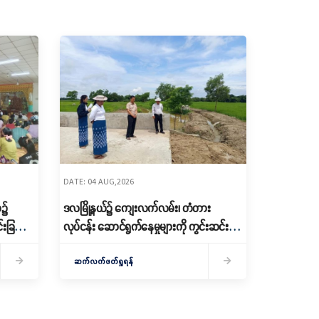
DATE: 04 AUG,2026
ာ၌
ဒလမြို့နယ်၌ ကျေးလက်လမ်း၊ တံတား
းခြင်းနှ
လုပ်ငန်း ဆောင်ရွက်နေမှုများကို ကွင်းဆင်း
စစ်ဆေး
ဆက်လက်ဖတ်ရှုရန်