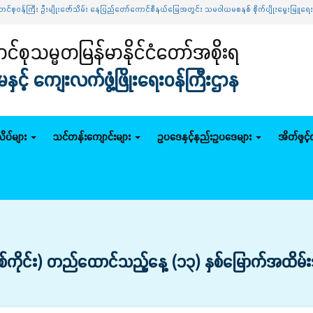
းဇော်သိမ်း နေပြည်တော်ကောင်စီနယ်မြေအတွင်း သမဝါယမစနစ် စိုက်ပျိုးမွေးမြူရေး၊ မိသားစုဝင်ငွေတိုးပ
်စုသမ္မတမြန်မာနိုင်ငံတော်အစိုးရ
င့် ကျေးလက်ဖွံ့ဖြိုးရေးဝန်ကြီးဌာန
ိပ်များ
သင်တန်းကျောင်းများ
ဥပဒေနှင့်နည်းဥပဒေများ
အိတ်ဖွင့
်(စစ်ကိုင်း) တည်ထောင်သည့်နေ့ (၁၃) နှစ်မြောက်အထ