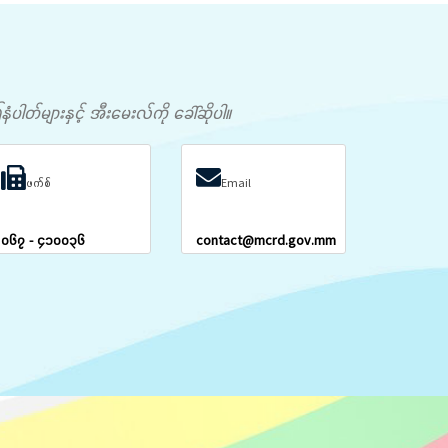
တ်များနှင့် အီးမေးလ်ကို ခေါ်ဆိုပါ။
ဖက်စ်
Email
၀၆၇ - ၄၁၀၀၃၆
contact@mcrd.gov.mm