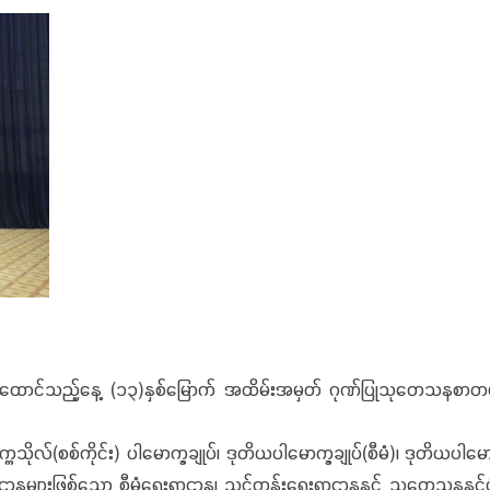
 တည်ထောင်သည့်နေ့ (၁၃)နှစ်မြောက် အထိမ်းအမှတ် ဂုဏ်ပြုသုတေသနစာတမ်း
က္ကသိုလ်(စစ်ကိုင်း) ပါမောက္ခချုပ်၊ ဒုတိယပါမောက္ခချုပ်(စီမံ)၊ ဒုတိယပ
ွဲရေးဌာနများဖြစ်သော စီမံရေးရာဌာန၊ သင်တန်းရေးရာဌာနနှင့် သုတေသနနှင့်ဖွံ့