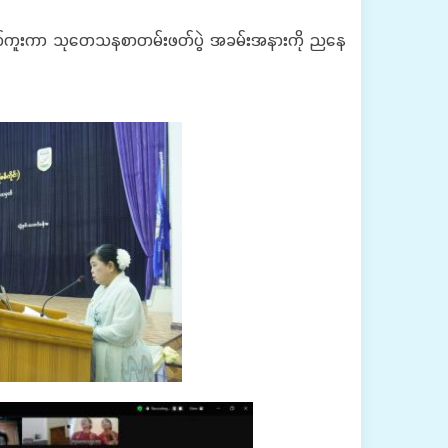
ါတ်ပုံရိုက်ကူးကာ သုတေသနစာတမ်းဖတ်ပွဲ အခမ်းအနားကို ညနေ