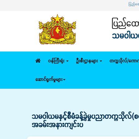
ပြည်ထောင်စုဝန်ကြီး ဦးမျို
ပြည်ထောင
သမဝါယမနှ
ဝန်ကြီးရုံး
ဦးစီးဌာနများ
တက္ကသိုလ်/ကောလ
ဆောင်ရွက်မှုများ
သမဝါယမနှင့်စီမံခန့်ခွဲမှုပညာတက္ကသိုလ
အခမ်းအနားကျင်းပ