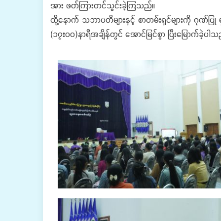
အား ဖတ်ကြားတင်သွင်းခဲ့ကြသည်။
ထို့နောက် သဘာပတိများနှင့် စာတမ်းရှင်များကို ဂုဏ်ပြု
(၁၇း၀၀)နာရီအချိန်တွင် အောင်မြင်စွာ ပြီးမြောက်ခဲ့ပါသ