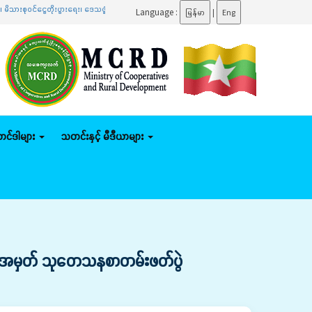
ွားရေး၊ ဒေသဖွံ့ဖြိုးရေးလုပ်ငန်းများ ကွင်းဆင်းဆောင်ရွက် ဝန်ကြီးဌာနကိုယ်စားပြု ဖူဆယ်ဘော်လုံးအသ
Language :
မြန်မာ
|
Eng
်တင်ဒါများ
သတင်းနှင့် မီဒီယာများ
ိမ်းအမှတ် သုတေသနစာတမ်းဖတ်ပွဲ