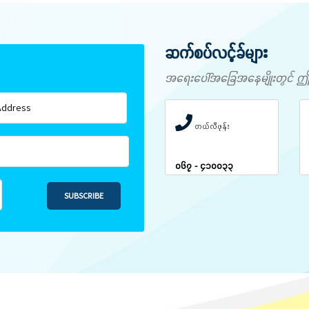
ဆက်စပ်လင့်ခ်များ
အရေးပေါ်အခြေအနေမျိုးတွင် ဤနံပါ
တယ်လီဖုန်း
၀၆၇ - ၄၁၀၀၃၃
SUBSCRIBE