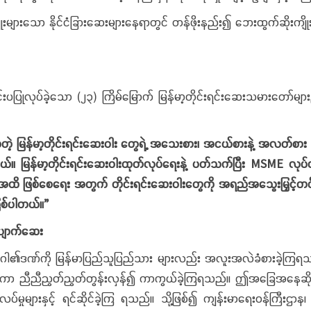
ုးများသော နိုင်ငံခြားဆေးများနေရာတွင် တန်ဖိုးနည်း၍ ဘေးထွက်ဆိုးကျ
ပ်ခဲ့သော (၂၃) ကြိမ်မြောက် မြန်မာ့တိုင်းရင်းဆေးသမားတော်များညီလာခ
ဲ့ မြန်မာ့တိုင်းရင်းဆေးဝါး
တွေရဲ့ အသေးစား၊ အငယ်စားနဲ့ အလတ်စား စီ
တယ်။ မြန်မာ့တိုင်းရင်းဆေးဝါးထုတ်လုပ်ရေးနဲ့ ပတ်သက်ပြီး MSME လုပ
်အထိ ဖြစ်စေရေး အတွက် တိုင်းရင်းဆေးဝါးတွေကို အရည်အသွေးမြှင့်တင်ပြီး 
ဖြစ်ပါတယ်။”
ပျောက်ဆေး
ဏ်ကို မြန်မာပြည်သူပြည်သား များလည်း အလူးအလဲခံစားခဲ့ကြရသည်။ ဆုံ
ရယူကာ ညီညီညွတ်ညွတ်တွန်းလှန်၍ ကာကွယ်ခဲ့ကြရသည်။ ဤအခြေအနေဆိုးကြီ
ပ်မှုများနှင့် ရင်ဆိုင်ခဲ့ကြ ရသည်။ သို့ဖြစ်၍ ကျန်းမာရေးဝန်ကြီးဌာန