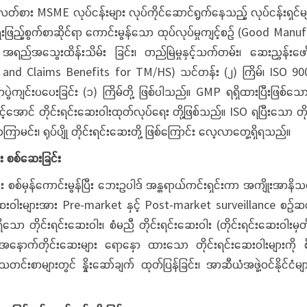
MSME လုပ်ငန်းများ လုပ်ကိုင်ဆောင်ရွက်နေသည့် လုပ်ငန်းရှင်များက
ရေးဖြည့်စွက်စာဆိုင်ရာ ကောင်းမွန်သော ထုပ်လုပ်မှုကျင့်စဉ် (Good Ma
်ရာ အရည်အသွေးထိန်းသိမ်း ခြင်း၊ တည်မြဲမှုနှင့်သက်တမ်း၊ ဆေးညွှန်းဖ
and Claims Benefits for TM/HS) သင်တန်း (၂) ကြိမ်၊ ISO 9001 
င်းပပေးခြင်း (၁) ကြိမ်တို့ ဖြစ်ပါသည်။ GMP ရရှိထားပြီးဖြစ်သော တ
်အောင် တိုင်းရင်းဆေးဝါးထုတ်လုပ်ရေး တို့ဖြစ်သည်။ ISO ရပြီးသော တိုင
 စကြာမင်း၊ ရုပ်ပျို တိုင်းရင်းဆေးတို့ ဖြစ်ကြောင်း လေ့လာတွေ့ရှိရသည်။
 စစ်ဆေးခြင်း
ာင်းမွန်ပြီး ဘေးဥပါဒ် အန္တရာယ်ကင်းရှင်းကာ အကျိုးအာနိသင်ရှိသော
်းဆေးဝါးများအား Pre-market နှင့် Post-market surveillance စ
သော တိုင်းရင်းဆေးဝါး၊ စံမညီ တိုင်းရင်းဆေးဝါး (တိုင်းရင်းဆေးဝါးမှ
ောက်တိုင်းဆေးများ ရောနှော ထားသော တိုင်းရင်းဆေးဝါးများကို စိစစ
 သတင်းစာများတွင် နှိုးဆော်ချက် ထုတ်ပြန်ခြင်း၊ အာဆီယံအဖွဲ့ဝင်နိုင်င