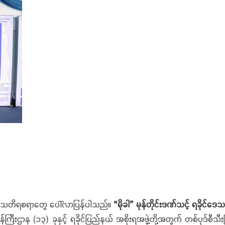
 သတိရစရာတွေ ပေါ်လာပြန်ပါသည်။
“မိုခါ” မုန်တိုင်းဒဏ်သင့် ရခိုင
ဝန်ကြီးဌာန (၁၃) ခုနှင့် ရခိုင်ပြည်နယ် အစိုးရအဖွဲ့တို့အတွက် တစ်ပုဒ်စ