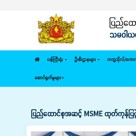
ပြည်ထေ
ပြည်ထောင
သမဝါယမနှ
ဝန်ကြီးရုံး
ဦးစီးဌာနများ
တက္ကသိုလ်/ကောလ
ဆောင်ရွက်မှုများ
ပြည်ထောင်စုအဆင့် MSME ထုတ်ကုန်ပြပွဲနှင့