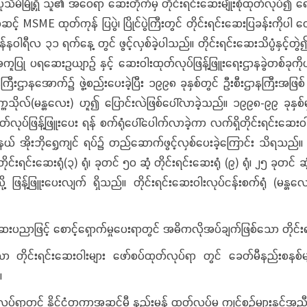
ပုသိမ်မြို့ရှိ သူ၏ အဝေရာ ဆေးတိုက်မှ တိုင်းရင်းဆေးမျိုးစုံထုတ်လုပ်၍
့် MSME ထုတ်ကုန် ပြပွဲ၊ ပြိုင်ပွဲကြီးတွင် တိုင်းရင်းဆေးပြခန်းကိုပါ တ
ါရီလ ၃၁ ရက်နေ့ တွင် ဖွင့်လှစ်ခဲ့ပါသည်။ တိုင်းရင်းဆေးသိပ္ပံနှင့်တ
 ပရဆေးဥယျာဉ် နှင့် ဆေးဝါးထုတ်လုပ်ဖြန့်ဖြူးရေးဌာနခွဲတစ်ခုကိုပါ ဖ
ဌာနအောက်၌ ဖွဲ့စည်းပေးခဲ့ပြီး ၁၉၉၈ ခုနှစ်တွင် ဦးစီးဌာနကြီးအဖြစ် အဆင့
က္ကသိုလ်(မန္တလေး) ဟူ၍ ပြောင်းလဲဖြစ်ပေါ်လာခဲ့သည်။ ၁၉၉၈-၉၉ ခုနှစ်
်လုပ်ဖြန့်ဖြူးပေး ရန် စက်ရုံပေါ်ပေါက်လာခဲ့ကာ လက်ရှိတိုင်းရင်းဆေးဝ
ယ် အိုးဘိုရွှေကျင် ရပ်၌ တည်ဆောက်ဖွင့်လှစ်ပေးခဲ့ကြောင်း သိရသည်။ ယ
်းရင်းဆေးရုံ(၃) ရုံ၊ ခုတင် ၅၀ ဆံ့ တိုင်းရင်းဆေးရုံ (၉) ရုံ၊ ၂၅ ခုတင် ဆံ့
ို့သို့ ဖြန့်ဖြူးပေးလျက် ရှိသည်။ တိုင်းရင်းဆေးဝါးလုပ်ငန်းစက်ရုံ (မန
ေးပညာဖြင့် စောင့်ရှောက်မှုပေးရာတွင် အဓိကလိုအပ်ချက်ဖြစ်သော တိုင်း
ုင်းရင်းဆေးဝါးများ ဖော်စပ်ထုတ်လုပ်ရာ တွင် ခေတ်မီနည်းစနစ်
။
ုပ်ရာတွင် နိုင်ငံတကာအဆင့်မီ နည်းမှန် ထုတ်လုပ်မှု ကျင့်စဉ်များနှင့်အည