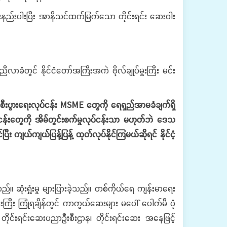
ိုးနည်းပါးပြီး အာနိသင်ထက်မြက်သော တိုင်းရင်း ဆေးဝါး
ံတွင် နိုင်ငံတော်အကြီးအကဲ ဗိုလ်ချုပ်မှူးကြီး မင်း
းပွားရေးလုပ်ငန်း MSME တွေကို ရေရှည်အာမခံချက်ရှိ
်ငန်းတွေကို အိမ်တွင်းစက်မှုလုပ်ငန်းသာ မဟုတ်ဘဲ ဒေသ
ကျယ်ကျယ်ပြန့်ပြန့် ထုတ်လုပ်နိုင်ကြမယ်ဆိုရင် နိုင်ငံ့
းရှုံးမှု များပြားခဲ့သည်။ တစ်ကိုယ်ရေ ကျန်းမာရေး
း ကြုံရချိန်တွင် ကာကွယ်ဆေးများ မပေါ် ပေါက်မီ ပုံ
၊ တိုင်းရင်းဆေးပညာဦးစီးဌာန၊ တိုင်းရင်းဆေး အနေဖြင့်