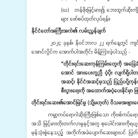
(ဃ) တန်ဖိုးမြင့်မား၍ ဘေးထွက်ဆိုးကျိ
များ ဖော်စပ်ထုတ်လုပ်ရန်။
နိုင်ငံတော်အကြီးအကဲ၏ လမ်းညွှန်ချက်
၂၀၂၄ ခုနှစ်၊ နိုဝင်ဘာလ ၂၂ ရက်နေ့တွင် ကျင်းပပြုလု
အောင်လှိုင်က အောက်ပါအတိုင်း မိန့်ကြားခဲ့ပါသည် -
“တိုင်းရင်းဆေးကုန်ကြမ်းတွေကို အခြေခံတ
အောင် အားပေးကူညီ ပံ့ပိုး လျက်ရှိပါ
အဆင့်၊ နိုင်ငံအဆင့်မှသည် ပြည်ပပို့ကုန
စီးပွားရေးကို အထောက်အပံ့ပေးနိုင်မှာ 
တိုင်းရင်းဆေး၏အောင်မြင်မှု (သို့မဟုတ်) ဝိသမအဖျား
ကမ္ဘာ့ကပ်ရောဂါဆိုးကြီးဖြစ်သော ကိုဗစ်ကပ်ရောဂါ၏ဒ
အသိ မြင့်မားတိုးတက်လာမှုနှင့်အတူ စုပေါင်းအားကို
မှန်သုံးစွဲနေသည့် အကိုက်အခဲပျောက်ဆေးများပင် ပြတ်လ