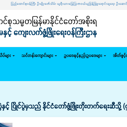
ာင်စုဝန်ကြီး ဦးမျိုးဇော်သိမ်း ယူရီးယားမြေဩဇာဝယ်ယူဖြန့်ဖြူးရောင်းချရေး ဦးဆောင်ကော်မတီအစ
်စုသမ္မတမြန်မာနိုင်ငံတော်အစိုးရ
င့် ကျေးလက်ဖွံ့ဖြိုးရေးဝန်ကြီးဌာန
ိပ်များ
သင်တန်းကျောင်းများ
ဥပဒေနှင့်နည်းဥပဒေများ
အိတ်ဖွင့
် ပြိုင်ပွဲမှသည် နိုင်ငံတော်ဖွံ့ဖြိုးတိုးတက်ရေးဆီသိ