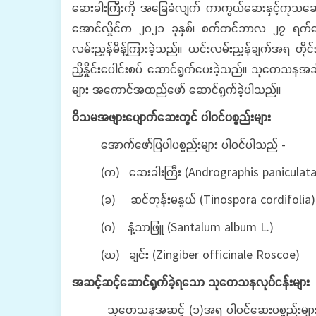
ဆေးခါးကြီးကို အခြေခံလျက် ကာကွယ်ဆေးနှင့်ကုသဆေးတို့ ထု
အောင်လှိုင်က ၂၀၂၁ ခုနှစ်၊ စက်တင်ဘာလ ၂၇ ရက်နေ့
လမ်းညွှန်မိန့်ကြားခဲ့သည်။ ယင်းလမ်းညွှန်ချက်အရ တ
ညှိနှိုင်းပေါင်းစပ် ဆောင်ရွက်ပေးခဲ့သည်။ သုတေသနအဆ
များ အကောင်အထည်ဖော် ဆောင်ရွက်ခဲ့ပါသည်။
ဝိသမအဖျားပျောက်ဆေးတွင် ပါဝင်ပစ္စည်းများ
အောက်ဖော်ပြပါပစ္စည်းများ ပါဝင်ပါသည် -
(က) ဆေးခါးကြီး (Andrographis paniculata
(ခ) ဆင်တုန်းမနွယ် (Tinospora cordifolia)
(ဂ) နံ့သာဖြူ (Santalum album L.)
(ဃ) ချင်း (Zingiber officinale Roscoe)
အဆင့်ဆင့်ဆောင်ရွက်ခဲ့ရသော သုတေသနလုပ်ငန်းများ
သုတေသနအဆင့် (၁)အရ ပါဝင်ဆေးပစ္စည်းများဖြင့် 