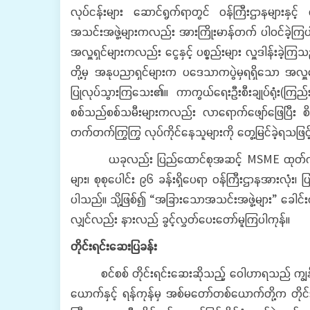
လုပ်ငန်းများ ဆောင်ရွက်ရာတွင် ဝန်ကြီးဌာနများနှင့် ရခ
အသင်းအဖွဲ့များကလည်း အားကြိုးမာန်တက် ပါဝင်ခဲ့ကြပ
အလှူရှင်များကလည်း ငွေနှင့် ပစ္စည်းများ လှူဒါန်းခဲ့
တို့မှ အနုပညာရှင်များက ပဒေသာကပွဲမှရရှိသော အလှူငွေ
ပြုလုပ်သွားကြသေး၏။ ကာကွယ်ရေးဦးစီးချုပ်ရုံး(ကြည်း
စစ်သည်စစ်သမီးများကလည်း လာရောက်ဖျော်ဖြေပြီး စိတ်
တက်တက်ကြွကြွ လုပ်ကိုင်နေသူများကို တွေ့မြင်ခဲ့ရသဖြင့
ယခုလည်း ပြည်ထောင်စုအဆင့် MSME ထုတ်ကုန်ပြပွဲ၊ ပြို
များ၊ စုစုပေါင်း ၉၆ ခန်းရှိပေရာ ဝန်ကြီးဌာနအားလုံး၊ ပ
ပါသည်။ သို့ဖြစ်၍ “အခြားသောအသင်းအဖွဲ့များ” ခေါင်းစ
လျှင်လည်း နားလည် ခွင့်လွှတ်ပေးတော်မူကြပါကုန်။
တိုင်းရင်းဆေးပြခန်း
စင်စစ် တိုင်းရင်းဆေးဆိုသည့် ဝေါဟာရသည် ကျွန်တော်န
ယောက်နှင့် ရန်ကုန်မှ အစ်မတော်တစ်ယောက်တို့က တို