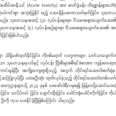
ာနိသင် (Acute toxicity) အား ဓာတ်ခွဲခန်း တိရစ္ဆာန်များပေါ်တ
ာယ်ကင်းစွာ အသုံးပြုနိုင် မည့် ဆေးချိန်ပမာဏသတ်မှတ်ခြင်း၊ သုတ
ကြသည်။ သုတေသနအဆင့် (၃) လုပ်ငန်းများမှာ ဝိသမအဖျားပျောက်ဆေး၏ အန္တရာယ
သည်။ သုတေသနအဆင့် (၄) လုပ်ငန်းစဉ်များမှာ ဝိသမအဖျားပျောက်ဆေး၏ အ
်ခြင်းဖြစ်ပါသည်။
ာ်ထုတ်နိုင်ခြင်း၊ ကိုဗစ်ရောဂါ လက္ခဏာများ သက်သာပျောက်ကင်းစေခ
သော သုတေသနရလဒ်နှင့် လုပ်ငန်း ပြီးစီးမှုအစီရင်ခံစာအား ကျန်းမာရေးဝ
ပြီး အကျိုးကျေးဇူးရှိသည့် အတွက် တိုင်းရင်းဆေးဝါးစက်ရုံမှ ထုတ်
့်ပြုလုပ်ပြီး ပထမဦးဆုံး ထုတ်လုပ်ခဲ့သည့် တိုင်းရင်းဆေးဝါးတစ်လက်
းရင်းဆေးကုဌာနများသို့ ၂၀၂၃ ခုနှစ် ဖေဖော်ဝါရီလမှစ၍ ဖြန့်ဝေပို့ဆော
း၊ သလိပ်ကပ် ခြင်း၊ ချောင်းဆိုးခြင်း၊ ခေါင်းအုံခေါင်းကိုက်ခြင်း၊ ကို
ကို ကုသ ပေးနိုင်ခဲ့ပြီဖြစ်ကြောင်း သိရသည်။