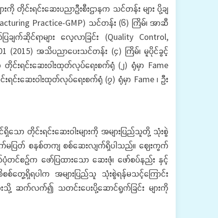
ို တိုင်းရင်းဆေးပညာဦးစီးဌာနက သင်တန်း များ ပို့ချ
nufacturing Practice-GMP) သင်တန်း (၆) ကြိမ်၊ အာဆီ
ော်ပြချက်ဆိုင်ရာများ လေ့လာခြင်း (Quality Control,
(2015) အသိပညာပေးသင်တန်း (၄) ကြိမ်၊ မူပိုင်ခွင့်
ိုင်းရင်းဆေးဝါးထုတ်လုပ်ရေးစက်ရုံ (၂) ရုံမှာ Fame
်းရင်းဆေးဝါးထုတ်လုပ်ရေးစက်ရုံ (၇) ရုံမှာ Fame ၊ ဦး
 တိုင်းရင်းဆေးဝါးများကို အများပြည်သူတို့ သုံးစွဲ
ဉ်ဆက်မပြတ် စနစ်တကျ စစ်ဆေးလျက်ရှိပါသည်။ ဈေးကွက်
တ်ပုံတင်စဉ်က ဖော်ပြထားသော ဆေးဖုံ၊ ဖော်စပ်နည်း နှင့်
်တွေ့ရှိရပါက အများပြည်သူ သုံးစွဲရန်မသင့်ကြောင်း
ံများသို့ ဆက်လက်၍ သတင်းပေးပို့ဆောင်ရွက်ခြင်း များကို