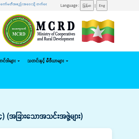
ည်းအဝေးသို့ တက်ရောက်
.......
ပြည်ထောင်စုဝန်ကြီး ဦးမျိုးဇော်သိမ်း နေပြည်တော်ကောင်စီနယ်မြေအတွင
Language :
မြန်မာ
|
Eng
်တင်ဒါများ
သတင်းနှင့် မီဒီယာများ
ု့ (၄) (အခြားသောအသင်းအဖွဲ့များ)