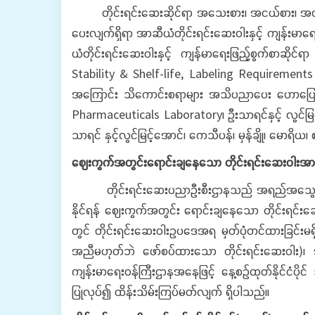
တိုင်းရင်းဆေးဆိုင်ရာ အသေးစား၊ အငယ်စား၊ အလတ်စား 
ပေးလျက်ရှိရာ အာဆီယံတိုင်းရင်းဆေးဝါးနှင့် ကျန်းမာ
ယံတိုင်းရင်းဆေးဝါးနှင့် ကျန်မာရေးဖြည့်စွက်စာဆိုင
Stability & Shelf-life, Labeling Requirements 
အကြောင်း သိကောင်းစရာများ အသိပညာပေး ဟောပြောပွဲကျ
Pharmaceuticals Laboratory၊ ဦးသာရင်နှင့် လွင်မြင့
သာရင် နှင့်လွင်မြင့်အောင်၊ ကေသီပန်၊ မှန်ချို၊ မောရိယ၊
ဈေးကွက်အတွင်းရောင်းချနေသော တိုင်းရင်းဆေးဝါးအား
တိုင်းရင်းဆေးပညာဦးစီးဌာနသည် အရည်အသွေး စစ်မှန်ကေ
နိုင်ရန် ဈေးကွက်အတွင်း ရောင်းချနေသော တိုင်းရင
တွင် တိုင်းရင်းဆေးဝါးဥပဒေအရ မှတ်ပုံတင်ထားခြင်းမရှိ
အညီမဟုတ်ဘဲ ဖော်စပ်ထားသော တိုင်းရင်းဆေးဝါး)၊ အန
ကျန်းမာရေးဝန်ကြီးဌာနအနေဖြင့် နေ့စဉ်ထုတ်နိုင်ငံပိုင်
ပြုလုပ်၍ ထိန်းသိမ်းကြပ်မတ်လျက် ရှိပါသည်။