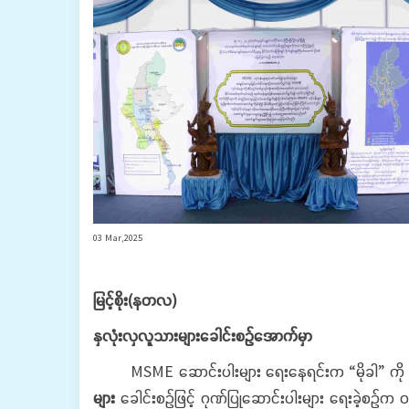
03 Mar,2025
မြင့်စိုး(နတလ)
နှလုံးလှလူသားများခေါင်းစဉ်အောက်မှာ
MSME ဆောင်းပါးများ ရေးနေရင်းက “မိုခါ” ကို
များ
ခေါင်းစဉ်ဖြင့် ဂုဏ်ပြုဆောင်းပါးများ ရေးခဲ့စဉ်က 