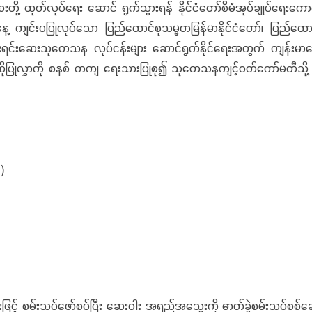
တ်လုပ်ရေး ဆောင် ရွက်သွားရန် နိုင်ငံတော်စီမံအုပ်ချုပ်ရေးကောင်စီ ဥက္ကဋ
 ကျင်းပပြုလုပ်သော ပြည်ထောင်စုသမ္မတမြန်မာနိုင်ငံတော်၊ ပြည်ထေ
ိုင်းရင်းဆေးသုတေသန လုပ်ငန်းများ ဆောင်ရွက်နိုင်ရေးအတွက် ကျန်းမာ
ိုပြုလွှာကို စနစ် တကျ ရေးသားပြုစု၍ သုတေသနကျင့်ဝတ်ကော်မတီသို့ အဆ
)
စမ်းသပ်ဖော်စပ်ပြီး ဆေးဝါး အရည်အသွေးကို ဓာတ်ခွဲစမ်းသပ်စစ