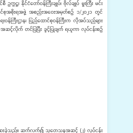
္ဌ၊ နိုင်ငံတော်ဝန်ကြီးချုပ်၊ ဗိုလ်ချုပ် မှူးကြီး မင်း
ာင်စုအစိုးရအဖွဲ့ အစည်းအဝေးအမှတ်စဉ် ၁/၂၀၂၁ တွင်
ရေးဝန်ကြီးဌာန၊ ပြည်ထောင်စုဝန်ကြီးက လိုအပ်သည်များ
င့်လိုက် တင်ပြပြီး ခွင့်ပြုချက် ရယူကာ လုပ်ငန်းစဉ်
်ဆေးခဲ့သည်။ ဆက်လက်၍ သုတေသနအဆင့် (၂) လုပ်ငန်း