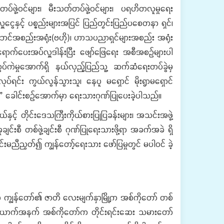
ဲတပ်ဖွဲ့ဝင်များ၊ မီးသတ်တပ်ဖွဲ့ဝင်များ၊ ပရဟိတလူမှုရေး
နှင့် ပစ္စည်းများအပြင် ပြည်တွင်းပြည်ပစေတနာ ရှင်၊
ု)၊ သဘင်အစည်းအရုံး(ဗဟို)၊ ဟာသပညာရှင်များအစည်း အရုံး
ာရောက်ပေးအပ်လှူဒါန်းပြီး ဖျော်ဖြေရေး အစီအစဉ်များပါ
ွပ်ကဲမှုအောက်ရှိ နယ်လှည့်ပြည်သူ့ ဆက်ဆံရေးတပ်ခွဲမှ
ရင်း ကွယ်လွန်သွားသူ၊ နေပူ မရှောင် မိုးရွာမရှောင်
များ” ခေါင်းစဉ်အောက်မှာ ရေးသားဂုဏ်ပြုပေးခဲ့ပါသည်။
င့် တိုင်းဒေသကြီးကိုယ်စားပြုပြခန်းများ၊ အသင်းအဖွဲ့
ျင်းစီ တစ်ဖွဲ့ချင်းစီ ဂုဏ်ပြုရေးသားဖို့ရာ အခက်အခဲ ရှိ
မညီညွတ်၍ ကျွန်တော့်ရေးသား ဖော်ပြမှုတွင် မပါဝင် ခဲ့
ာ ကျွန်တော်၏ ဇာတိ လေးမျက်နှာမြို့က အစ်ကိုတော် တစ်
ှစ်ယောက်အနက် အစ်ကိုတော်က တိုင်းရင်းဆေး သမားတော်