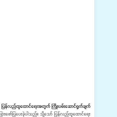
်ဒေသ ပြန်လည်ထူထောင်ရေးအတွက် ကြိုးပမ်းဆောင်ရွက်ချက်
ီသီးခြားဖော်ပြပေးခဲ့ပါသည်။ သို့သော် ပြန်လည်ထူထောင်ရေး