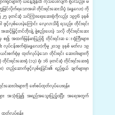
 ရောဂါရှင်များကို ယနေ့ချိန်ထိ ကုသပေးလျက် ရှိပါသည်။ မ
ွေ့မြင်လိုက်ရသောအခါ တိုင်းရင်းဆေးသိပ္ပံ (မန္တလေး) ကို
ွဲ၍ ၂၅ ခုတင်ဆံ့ သင်ကြားရေးဆေးရုံကိုလည်း ၁၉၇၆ ခုနှစ်
ွင့်လှစ်ပေးခဲ့ကြောင်း လေ့လာသိရှိ ရသည်။ တိုင်းရင်း
်မြှင့်တင်တိုးချဲ့ ဖွဲ့စည်းပေးခဲ့ သလို တိုင်းရင်းဆေး
မှ စ၍ အထက်မြန်မာပြည်ရှိ တိုင်းရင်းဆ ေးရုံကြီးများ၊
ါး လုပ်ငန်းစက်ရုံ(မန္တလေး)ကိုမူ ၂၀၁၉ ခုနှစ် မတ်လ ၁၉
င်းစက်ရုံမှ ထုတ်လုပ်ခဲ့သော တိုင်းရင်း ဆေးဝါးများကို
 တိုင်းရင်းဆေးရုံ (၁၃) ရုံ၊ ၁၆ ခုတင်ဆံ့ တိုင်းရင်းဆေးရုံ
္တလေး) တည်ဆောက်ဖွင့်လှစ်ရခြင်း၏ ရည်ရွယ် ချက်များမှာ
ရင်းဆေးဝါးများကို ဖော်စပ်ထုတ်လုပ်ပေးရန်။
များ အသုံးပြု၍ အရည်အသွေးပြည့်ဝပြီး အရေအတွက်
ီ ထုတ်လုပ်ရန်။