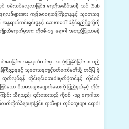
ွင် စမ်းသပ်လေ့လာခြင်း၊ ရေတိုအဆိပ်အာနိ သင် (Sub
ေသနရလဒ်များအား ကျန်းမာရေးဝန်ကြီးဌာနနှင့် သုတေသန
်ကင်းရှင်းမှုနှင့် ဆေးအပေါ် ခံနိုင်ရည်ရှိမှုတို့ကို
ကျိုးထိရောက်မှုအား ကိုဗစ်-၁၉ ရောဂါ အတည်ပြုသာမန်
ြင်း၊ အန္တရာယ်ကင်းစွာ အသုံးပြုနိုင်ခြင်း စသည့်
န်ကြီးဌာနနှင့် သုတေသနကျင့်ဝတ်ကော်မတီသို့ တင်ပြ ခဲ့
လုပ်ရန် တိုင်းရင်းဆေးဝါးမှတ်ပုံတင်နှင့် လိုင်စင်
ဖြစ်သော ဝိသမအဖျားပျောက်ဆေးကို ပြည်နယ်နှင့် တိုင်း
င်ပေးကြောင်း သိရသည်။ ၎င်းဆေးသည် ကိုဗစ် -၁၉ ရောဂါသာ
ယ်လက်ကိုက်ခဲဖျားနာခြင်း၊ ရာသီဖျား တုပ်ကွေးဖျား ရောဂါ