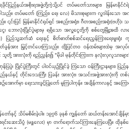
ိုင်ပြည်နယ်အစိုးရအဖွဲ့တို့ကဲ့သို့ပင် တပ်မတော်သားများ၊ မြန်မာနိုင်ငံရ
ါသည်။ တပ်မတော် (ကြည်း၊ ရေ၊ လေ) မိသားစုများက လှူဒါန်းသော အလှူငွေ
ကြသည်။ ၎င်းပြင် မြန်မာနိုင်ငံရုပ်ရှင် အစည်းအရုံး၊ ဂီတအစည်းအရုံး(ဗဟိ
၊ ဘောလုံးပြိုင်ပွဲများမှ ရရှိသော အလှူငွေတို့ကို စစ်တွေမြို့အထိ လ
) ပြည်သူ့ဆက်ဆံ ရေးနှင့် စိတ်ဓာတ်စစ်ဆင်ရေးညွှန်ကြားရေးမှူးရုံး က
ခွန်အား မြှင့်တင်ပေးကြသည်။ ထို့ပြင်တဝ ဝန်ထမ်းများထဲမှ အလုပ်လုပ်
် သူတို့ အားလုံးကို ရည်ညွှန်း၍ “မိုခါ မုန်တိုင်းကြားက နှလုံးလှလူသား
င်ပွဲကြီးတွင် ပါဝင်ယှဉ်ပြိုင်ခဲ့ ကြသော ဝန်ကြီးဌာနများ၊ ပြည်နယ်နှ
ြည်နယ်နှင့် တိုင်းဒေသကြီး ပြခန်း အားလုံး၊ အသင်းအဖွဲ့အားလုံးကို တစ်ခုခ
ဉ်အောက်မှာ ရေးသားခွင့်ပြုတော် မူကြပါကုန်။ အချိန်ကာလနှင့် အကြောင်း
ှင့် သိပ်မစိမ်းခဲ့ပါ။ ၁၉၇၆ ခုနှစ် ကျွန်တော် ဆယ်တန်းအောင်ချိန်မှ
င်းရင်းဆေးသိပ္ပံ (မန္တလေး) မှာ တက်ရောက်သင်ကြားနေကြပေပြီ။ ထိုန