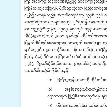
ကြီး အဝေရာဦးသိန်းဝင်းအမည်ဖြင့် နိုင်ငံကျော်ခဲ့သည်။ 
ကြာမီက ကျင်းပပြုလုပ်ပြီးစီးသွားခဲ့သော ပြည်ထောင်စုအဆင
ပြေး၍သတိရမိသည်။ အဆိုပါကျောင်းကို ၁၉၇၆ ခုနှစ် ဇန်နဝ
အောက်တိုဘာလ ၄ ရက်နေ့တွင် ဖွင့်လှစ်၍ အထောက်အကူပြု
ဆေးပညာဦးစီးဌာနကို ၁၉၈၉ ခုနှစ်တွင် ကျန်းမာရေးဝန်ကြီး
သိပ္ပံ(မန္တလေး)သည် ၂၀၀၁ ခုနှစ်တွင် တိုင်းရင်းဆေးတ
မြို့နယ်တိုင်းရင်းဆေးကုဌာနများအတွက် ဆေးဝါးများ ထုတ
ရက်နေ့တွင် မန္တလေးတိုင်းဒေသကြီး အောင်မြေသာစံမြို့န
ပြည်နယ်နှင့်တိုင်းဒေသကြီးအသီး သီးရှိ ခုတင် ၁၀၀ ဆံ့ တိုင
(၂၄)ရုံ၊ မြို့နယ်တိုင်းရင်းဆေးကု ဌာနပေါင်း(၂၁၀)ခုတ
အောက်ပါအတိုင်း ဖြစ်ပါသည် -
(က) ပြည်သူ့ကျန်းမာရေးကို တိုင်းရင်းဆ
(ခ) အစွမ်းအာနိသင်ထက်မြက်သော တိ
လျာထားချက် ပြည့်မီအောင်ထုတ်လုပ်ရန်
(ဂ) တိုင်းရင်းဆေးဝါးများ ဖော်စပ်ထုပ်လ