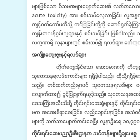
များဖြစ်သော ဝိသမအဖျားပျောက်ဆေး၏ လတ်တလောအဆိပ်အ
acute toxicity) အား စမ်းသပ်လေ့လာခြင်း၊ လူအန္တရ
ကျင့်ဝတ်ကော်မတီသို့ တင်ပြခြင်းတို့ကို ဆောင်ရွက်ခဲ့
ကျန်းမာသန်စွမ်းသူများနှင့် စမ်းသပ်ခြင်း ဖြစ်ပါ
လက္ခဏာရှိ လူနာများတွင် စမ်းသပ်၍ ရလဒ်များ ဖော်ထုတ
အကျိုးကျေးဇူးနှင့်ရလဒ်များ
တိုက်ကျွေးနိုင်သော ဆေးပမာဏကို တိကျစွာ သိရှိဖေ
သုတေသနရလဒ်ကောင်းများ ရရှိခဲ့ပါသည်။ ထိုသို့ရရှိခဲ့
သည်။ တစ်ဆက်တည်းမှာပင် သုတေသနရလဒ်များ ကောင်းမွန်
လျှောက်ထား၍ ခွင့်ပြုချက်ရယူခဲ့သည်။ သုတေသနအဆင့်ဆင
ဒေသကြီးအသီးသီးရှိ တိုင်းရင်းဆေးရုံများနှင့် တိုင်
မက အအေးမိနှာစေးခြင်း၊ လည်ချောင်းနာခြင်း၊ အသံဝင်ခြင်
များကို သက်သာပျောက်ကင်းစေပြီး လူနာဦးရေ ၁၀,၇၉၀ ဦး
တိုင်းရင်းဆေးပညာဦးစီးဌာနက သင်တန်းများပို့ချပေးမှု