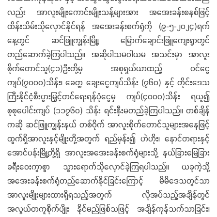
လည်း အာလူးမျိုးကောင်းမျိုးသန့်များအား အအေးခန်းစနစ်ဖြင့်
ထိန်းသိမ်းသိုလှောင်နိုင်ရန် အအေးခန်းစက်ရုံကို (၉-၅-၂၀၂၄)ရက်
နေ့တွင် ဆင်ဖြူကျွန်းမြို့၊ မြောက်ချောင်းဖြူကျေးရွာတွင်
တည်ဆောက်ခဲ့ကြပါသည်။ အဆိုပါသမဝါယမ အသင်းမှာ အာလူး
စိုက်တောင်သူ(၄၁)ဦးတို့မှ အစုရှယ်ယာထည့် ဝင်ငွေ
ကျပ်(၇၀၀၀)သိန်း၊ ခေတ္တ ချေးငွေကျပ်သိန်း (၇၆၀) နှင့် တိုင်းဒေသ
ကြီးနိုင်ငံ့စီးပွားမြှင့်တင်ရေးရန်ပုံငွေမှ ကျပ်(၄၀၀၀)သိန်း ရယူ၍
စုစုပေါင်းကျပ် (၁၁၇၆၀) သိန်း ရင်းနှီးမတည်ခဲ့ကြပါသည်။ တစ်ချိန်
ကဆို ဆင်ဖြူကျွန်းနယ် တစ်ဝိုက် အာလူးစိုက်တောင်သူများအနေဖြင့်
ထွက်ရှိအာလူးနှင့်မျိုးတို့အတွက် ရည်မှန်း၍ ဟဲဟိုး၊ နောင်တရားနှင့်
အောင်ပန်းမြို့တို့ရှိ အာလူးအအေးခန်းစက်ရုံများသို့ နယ်ခြားမြေခြား
ခရီးဝေးကွာစွာ သွားရောက်သိုလှောင်ခဲ့ကြရပါသည်။ ယခုကဲ့သို့
အအေးခန်းစက်ရုံတည်ဆောက်နိုင်ခြင်းကြောင့် မိမိဒေသတွင်သာ
အာလူးမျိုးများထားရှိရသည့်အတွက် လိုအပ်သည့်အချိန်တွင်
အလွယ်တကူစိုက်ပျိုး နိုင်မည်ဖြစ်သဖြင့် အချိန်ကုန်သက်သာခြင်း၊