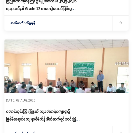
ပြည်ထောင်စုဝန်ကြီး ဦးမျိုးဇော်သိမ်း ၂၀၂၅-၂၀၂၆
ပညာသင်နှစ် Grade-12 စာမေးပွဲအောင်မြင်သူများ
နှင့် ဂုဏ်ထူးရရှိသူများကို ဆုများချီးမြှင့်ပေးအပ်
ဆက်လက်ဖတ်ရှုရန်
DATE: 07 AUG,2026
တောင်တွင်းကြီးမြို့နယ် ကျခတ်ကန်ကျေးရွာ၌
မြစိမ်းရောင်ကျေးရွာစီမံကိန်းမိတ်ဆက်ရှင်းလင်းခြင်း
နှင့် ကော်မတီဖွဲ့စည်းခြင်း ပြုလုပ်