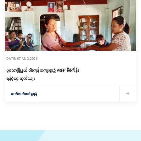
DATE: 07 AUG,2026
ပုလောမြို့နယ် ဝါးကုန်းကျေးရွာ၌ ‌VRFP စီမံကိန်း
ရန်ပုံငွေ ထုတ်ချေး
ဆက်လက်ဖတ်ရှုရန်