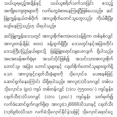
သယ်ယူရမည့်အချိန်နှင့် သယ်ယူစရိတ်သက်သာခြင်း စသည့်
အကျိုးကျေးဇူးများကို လက်တွေ့ခံစားနေကြရပြီဖြစ်ပေသည်။ ဆင်
ဖြူကျွန်းနယ်တစ်ဝိုက် အာလူးစိုက်တောင်သူတွေလည်း ကိုယ်စီပြုံး
ပျော်နေကြသည်ဟု သိရပါသည်။
ဆင်ဖြူကျွန်းဒေသတွင် အာလူးစိုက်ဧက(၈၀၀)ခန့်ရှိကာ တစ်နှစ်လျှင်
အာလူးတန်ချိန်( ၈၀၀) ခန့်ထွက်ရှိပြီး ဒေသတွင်းနှင့်အခြားတိုင်း
ဒေသကြီး/ပြည်နယ်များသို့ ဖြန့်ဖြူးရောင်းချပေးလျက် ရှိပါသည်။
အအေးခန်းစက်ရုံမှာ အသင်းပိုင်ဖြစ်၍ အသင်းသားအာလူးစိုက်
တောင်သူ၊ အခြား တောင်သူများနှင့် ငရုတ်စိုက်တောင်သူများထွက်ရှိ
သော အာလူးနှင့်ငရုတ်သီးနှံများကို သိုလှောင်ခ ပေးစနစ်ဖြင့်
ဆောင်ရွက်နေကြောင်း သိရှိရပါသည်။ အာလူး(၁)ပိသာလျှင် တစ်လ
သိုလှောင်ခ (၉၀) ကျပ် တစ်တန်လျှင် (၁)လ (၅၅၀၀၀/-) ကျပ်နှုန်း၊
ငရုတ်သီး(၁)ပိသာလျှင် (၁)လ (၂၀၀/-) ကျပ်နှုန်း သတ်မှတ်၍
လက်ခံဆောင်ရွက်လျက်ရှိရာ အာလူး(၁၂၆၆၆၆)ပိဿာနှင့် ငရုတ်သီး
(၁၃၆၉၆၀)ပိဿာ လက်ခံသိုလှောင်နိုင်ခဲ့သဖြင့် သိုလှောင်ခရဝင်ငွေ