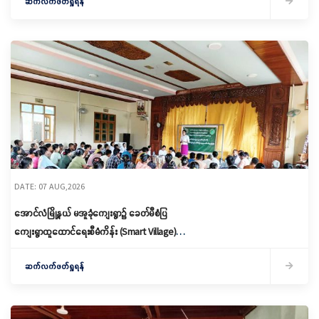
ဆက်လက်ဖတ်ရှုရန်
DATE: 07 AUG,2026
အောင်လံမြို့နယ် မအူခုံကျေးရွာ၌ ခေတ်မီစံပြ
ကျေးရွာထူထောင်ရေးစီမံကိန်း (Smart Village)
မိတ်ဆက်ရှင်လင်းခြင်းနှင့်ကော်မတီဖွဲ့စည်း
ဆက်လက်ဖတ်ရှုရန်