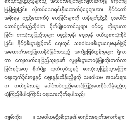
စားသုံးသူပြည်သူများသို့ အသင်းအချင်းချင်းချိတ်ဆက်၍ ရောင်းချ
ဖြန့်ဖြူးခြင်း၊ လိုအပ်သောရင်းနှီးထောက်ပံ့ငွေများအား နိုင်ငံတော်
အစိုးရမှ ကူညီထောက်ပံ့ ပေးခြင်းများကို ဟန်ချက်ညီညီ ပူးပေါင်း
ဆောင်ရွက်မည်ဆိုပါက စိုက်ပျိုးတောင်သူများ ဝင်ငွေ တိုးပွားလာ
ခြင်း၊ စားသုံးသူပြည်သူများ ပစ္စည်းမှန်၊ ဈေးမှန် ဝယ်ယူစားသုံးနိုင်
ခြင်း၊ နိုင်ငံ့စီးပွားမြှင့်တင် ရေးတွင် သမဝါယမစီးပွားရေးစနစ်ဖြင့်
အထောက်အကူပြုလာနိုင်ခြင်းစသည့် အကျိုးဖြစ်ထွန်းမှုများ ရှိလာ
ကာ ကျေးလက်နေပြည်သူများ၏ လူမှုစီးပွားဘဝဖွံ့ဖြိုးတိုးတက်လာ
ခြင်းနှင့်အတူ စိုက်ပျိုး ထုတ်လုပ်သူနှင့် စားသုံးသူပြည်သူအကြား
ဈေးကွက်ခိုင်မာမှုနှင့် ဈေးနှုန်းထိန်းညှိမှုကို သမဝါယမ အသင်းများ
က တတ်စွမ်းသမျှ ပေါင်းစပ်ကူညီဆောင်ကြဉ်းပေးနိုင်လိမ့်မည်ဟု
ယုံကြည်မိပါကြောင်း ရေးသားလိုက်ရပါသည်။
ကျမ်းကိုး။ ။ သမဝါယမဦးစီးဌာန၏ စာရင်းအချက်အလက်များ