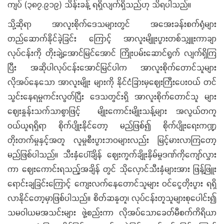
ကျပ် (၃၈၇.၉၁၉) သိန်းခန့် ရရှိလျက်ရှိသည်ဟု သိရပါသည်။
သို့ဆိုရာ အာလူးစိုက်ဒေသများတွင် အအေးခန်းစက်ရုံများ
တည်ဆောက်နိုင်ခဲ့ခြင်း ကြောင့် အာလူးမျိူးပွားတစ်သျှူးကာချာ
လုပ်ငန်းကို တိုးချဲ့အောင်မြင်အောင် ကြိုးပမ်းဆောင်ရွက် လျက်ရှိကြ
ပြီး အဆိုပါလုပ်ငန်းအောင်မြင်ပါက အာလူးစိုက်တောင်သူများ
လိုအပ်နေသော အာလူးမျိုး များကို နိုင်ငံခြားမှဈေးကြီးပေးဝယ် တင်
သွင်းနေရမှုကင်းလွတ်ပြီး ဒေသတွင်းရှိ အာလူးစိုက်တောင်သူ များ
ဈေးနှုန်းသက်သာစွာဖြင့် မျိုးကောင်းမျိုးသန့်များ အလွယ်တကူ
ဝယ်ယူရရှိရာ စိုက်ပျိုးနိုင်တော့ မည်ဖြစ်၍ စိုက်ပျိုးရေးကဏ္ဍ
တိုးတက်မှုနှင့်အတူ လူမှုစီးပွားဘဝများလည်း မြင့်မားလာကြတော့
မည်ဖြစ်ပါသည်။ သီးနှံပေါ်ချိန် ဈေးကွက်ချိုးနှိမ်မှုဒဏ်ကိုကျော်လွှား
ကာ ဈေးကောင်းရသည့်အချိန် တွင် သိုလှောင်သီးနှံများအား ဖြန့်ဖြူး
ရောင်းချခြင်းကြောင့် ကျေးလက်နေတောင်သူများ ဝင်ငွေတိုးပွား ရရှိ
လာနိုင်တော့မှာဖြစ်ပါသည်။ စိတ်ဆန္နတူ၊ လုပ်ငန်းတူသူများစုပေါင်း၍
သမဝါယမအသင်းများ ဖွဲ့စည်းကာ လိုအပ်သောခေတ်မီစက်ကိရိယာ