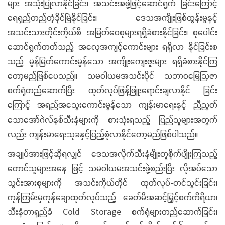
များ အသုံးပြုလာနိုင်ခြင်း၊ အသင်းအဖွဲ့ဖြင့်ဆောင်ရွက် ခြင်းကြောင့်
ရေရှည်တည်တံ့ခိုင်မြဲနိုင်ခြင်း၊ ဒေသအကျိုးဖြစ်ထွန်းမှုနှင့်
အသင်းသားတိုင်းကိုယ်စီ အမြတ်ဝေစုများရရှိခံစားနိုင်ခြင်း၊ စုပေါင်း
ဆောင်ရွက်တတ်သည့် အလေ့အကျင့်ကောင်းများ ရရှိလာ နိုင်ခြင်းစ
သည့် မွန်မြတ်ကောင်းမွန်သော အကျိုးကျေးဇူးများ ရရှိခံစားနိုင်ကြ
တော့မည်ဖြစ်ပေသည်။ သမဝါယမအသင်းပိုင် သဘာဝမြေဩဇာ
စက်ရုံတည်ဆောက်ပြီး ထုတ်လုပ်ဖြန့်ဖြူးရောင်းချလာနိုင် ခြင်း
ကြောင့် အရည်အသွေးကောင်းမွန်သော ကျန်းမာရေးနှင့် ညီညွတ်
သောအော်ဂဲလ်နစ်သီးနှံများကို စားသုံးရသည့် ပြည်သူများအတွက်
လည်း ကျန်းမာရေးသုခနှင့်ပြည့်စုံလာနိုင်တော့မည်ဖြစ်ပါသည်။
အချုပ်အားဖြင့်ဆိုရလျှင် ဒေသအလိုက်သီးနှံမျိုးတူစိုက်ပျိုးကြသည့်
တောင်သူများအနေ ဖြင့် သမဝါယမအသင်းဖွဲ့စည်းပြီး လိုအပ်သော
သွင်းအားစုများကို အသင်းကိုယ်တိုင် ထုတ်လုပ်-တင်သွင်းခြင်း၊
ကုန်ကြမ်းမှကုန်ချောထုတ်လုပ်သည့် ခေတ်မီအဆင့်မြှင့်စက်ကိရိယာ၊
သီးနှံတာရှည်ခံ Cold Storage စက်ရုံများတည်ဆောက်ခြင်း၊