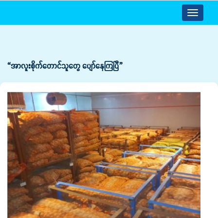
Toggle
navigatio
“အာလူးစိုက်တောင်သူတွေ ပျော်နေကြပြီ”