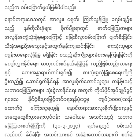
သည်က ဝမ်းမြောက်ဖွယ်ဖြစ်မိပါသည်။
နောင်တရားဒေသတွင် အာလူး၊ ငရုတ်၊ ကြက်သွန်ဖြူ၊ ခရမ်းချဉ်စ
သည့် နှစ်တိုသီးနှံများ စိုက်ပျိုးရာတွင် ဓာတ်မြေဩဇာများ
အလွန်အကျွံသုံးစွဲမှုများကြောင့် မြေဆီလွှာခမ်းခြောက် ပျက်စီးခြင်း၊
သီးနှံအရည်အသွေးနှင့်အထွက်နှုန်းကျဆင်းခြင်း၊ စားသုံးသူများ
ကျန်းမာရေးလုံခြုံမှု မရှိခြင်း စသည့်ဆိုးကျိုးများခံစားနေကြရခြင်းကို
ကျော်လွှားနိုင်ရေး၊ ဓာတုကင်းစင်နယ်မြေပြန် လည်ဖြစ်တည်လာရေး
နှင့် ဘေးအန္တာရာယ်ကင်းရှင်း၍ စားသုံးမှုလုံခြုံစေရေးတို့ကို
ဦးတည်၍ ဆောင်ရွက်နိုင်ရန် အာလူးစိုက်တောင်သူများ တန်ဖိုးသင့်
သဘာဝမြေဩဇာများ သုံးစွဲလာနိုင်ရေး အတွက် ကိုယ်ပိုင်အုပ်ချုပ်ခွင့်
ရဒေသ နိုင်ငံ့စီးပွားမြှင့်တင်ရေးရန်ပုံငွေမှ ကျပ်(၁၀၀၀)သန်း
ထောက်ပံ့ ကြေးငွေရယူ၍ နောင်တရားအားလူးစိုက်ပျိုးရေးနှင့်
အထွေထွေစီးပွားရေးလုပ်ငန်း သမဝါယမ အသင်းသည် သဘာဝ
မြေဩဇာစက်ရုံကြီးကို (၃၁-၃-၂၀၂၄) ရက်နေ့တွင် စမ်းသပ်
လည်ပတ် နိုင်ခဲ့ပြီး အသင်းသားနှင့် အခြားတောင်သူများကို စက်ရုံ