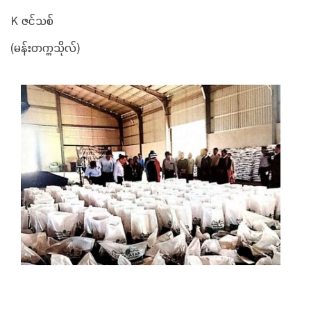
K ဇင်သစ်
(မန်းတက္ကသိုလ်)