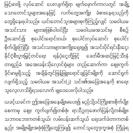
မြင့်မားဖို့ လုပ်ဆောင် ပေးလျက်ရှိရာ မျက်မှောက်ကာလတွင် အချို့
သောတောင်သူများအနေဖြင့် လက်တွေ့အကျိုး ခံစားနေရသည်ကို
တွေ့ရှိနေရပါသည်။ ယင်းတောင်သူအများစုကိုကြည့်လျှင် သမဝါယမ
အသင်းသား များအဖြစ်ပါဝင်ပြီး သမဝါယမအသင်းမှ စီစဉ်
ဦးဆောင်၍ စုပေါင်းရောင်းဝယ်၊ စုပေါင်းလုပ်ဆောင်၊ စုပေါင်း
စိုက်ပျိုးကြပြီး အသင်းသားများအကျိုးရှေးရှု၍ အသင်းပိုင်ရင်းနှီးငွေ၊
နိုင်ငံ့စီးပွားမြှင့်တင်ရေး ရန်ပုံငွေတို့ဖြင့် ခေတ်မီအဆင့်မြင့်သီးနှံ
တာရှည်ခံ အအေးခန်းသိုလှောင်ရုံများ တည်ဆောက်ကာ ဈေးကွက်
ခိုင်မာမှုရှိသည့် အချိန်တွင်ဖြန့်ဖြူးရောင်ချခြင်းမျိုးကို ဆောင်ရွက်
လျက်ရှိသည့် သမဝါယမ အသင်း(၂) သင်း၏အခြေအနေကို စာရေး
သူလေ့လာသိရှိရသလောက် မျှဝေပေးလိုပါသည်။
ယခင့်ယခင်က ဤအခြေအနေမျိုးမပေး၍ မည်သို့ပင်ကြိုးစားစိုက်ပျိုး
စေကာမူ ဈေး ကွက်ပျက်၍တစ်ဖုံ၊ ရာသီဥတုဖောက်ပြန်လို့တစ်မျိုး၊
သဘာဝဘေးကတစ်သွယ်၊ လမ်းပန်းဆက်သွယ် ရေးခက်ခဲတာကတစ်
နည်း အမျိုးမျိုးအဖုံဖုံကြုံတွေ့ကြရ၍ တောင်သူတွေဒုက္ခအစုံ ကြုံခဲ့ရ