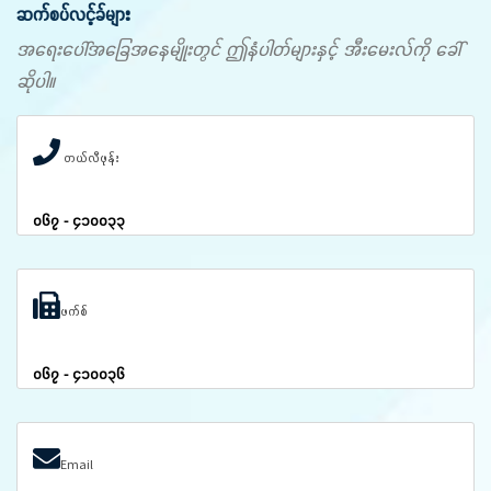
ဆက်စပ်လင့်ခ်များ
အရေးပေါ်အခြေအနေမျိုးတွင် ဤနံပါတ်များနှင့် အီးမေးလ်ကို ခေါ်
ဆိုပါ။
တယ်လီဖုန်း
၀၆၇ - ၄၁၀၀၃၃
ဖက်စ်
၀၆၇ - ၄၁၀၀၃၆
Email