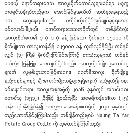
ပေမယ့် နောင်တရားဒေသ အာလူးစိုက်တောင်သူများခင်မျာ ပစ္စက္ခ
ဘဝရှင်သန်ရပ်တည်မှုက အောင်မြင်မှုအလီလီ ဆွတ်ခူးနေရသည့်
ပမာ တွေ့နေရပါသည်။ ပအိုဝ်းကိုယ်ပိုင်အုပ်ချုပ်ခွင့်ရဒေသ
ပင်လောင်းမြို့နယ်၊ နောင်တရားဒေသတဝိုက်တွင် တစ်နိုင်ငံလုံး
အာလူးစိုက်ဧက၏ ၃ ပုံ ၁ ပုံ ခန့် ဖြစ်သော စိုက်ဧက ၁၅၀၀၀ ကို
စိုက်ပျိုးကာ အာလူးတန်ချိန် ၁၂၅၀၀၀ ခန့် ထုတ်လုပ်နိုင်ပြီး တစ်နှစ်
လျှင် (၃) ကြိမ် စိုက်ပျိုးကြခြင်းကြောင့် စားသုံးသူများထံ တစ်နှစ်
ပတ်လုံး ဖြန့်ဖြူး ပေးလျက်ရှိပါသည်။ အာလူးစိုက်ပျိုးသူတောင်သူ
များ၏ လူမှုစီးပွားဘဝမြင့်မားရေး၊ ခေတ်မီအာလူး စိုက်ပျိုးမှု
နည်းစနစ်များနှင့် မျိုးကောင်းမျိုးသန့်များရရှိရေးကို ရည်ရွယ်၍ စန္ဒာ
ခမ်းနောင်တရား အာလူးအစုအဖွဲ့ကို ၂၀၁၆ ခုနှစ်တွင် အသင်းသား
တောင်သူ (၁၅၃၂) ဦးဖြင့် ဖွဲ့စည်းခဲ့ပြီး အမေရိကန်ဒေါ်လာ (၂.၅)
သန်း ရင်းနှီးမြှုပ်နှံ၍ အာလူးအအေးခန်းစက်ရုံကို ၂၀၂၀ ခုနှစ်တွင်
တည်ဆောက်နိုင်ခဲ့ကြပါသည်။ တစ်ချိန်တည်းမှာပဲ Naung Ta Yar
Potato Group Co;Ltd ကို ထူထောင်ခဲ့ကြပါသည်။