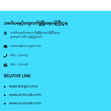
သမဝါယမနှင့်ကျေးလက်ဖွံ့ဖြိုးရေးဝန်ကြီးဌာန
သမဝါယမနှင့်ကျေးလက်ဖွံ့ဖြိုးရေးဝန်ကြီးဌာန ၊
ရုံးအမှတ် (၁၆)၊ နေပြည်တော်
contact@mcrd.gov.mm
၀၆၇ - ၄၁၀၀၃၃
၀၆၇ - ၄၁၀၀၃၆
RELATIVE LINK
www.drd.gov.mm
www.ucmt.edu.mm
www.ucms.edu.mm