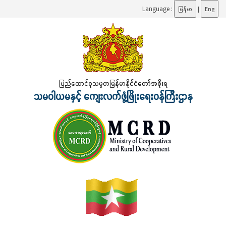
Language :
မြန်မာ
|
Eng
ပြည်ထောင်စုသမ္မတမြန်မာနိုင်ငံတော်အစိုးရ
သမဝါယမနှင့် ကျေးလက်ဖွံ့ဖြိုးရေးဝန်ကြီးဌာန