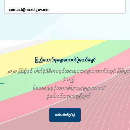
contact@mcrd.gov.mm
ပြည်ထောင်စုရွေးကောက်ပွဲကော်မရှင်
၂၀၂၀ ပြည့်နှစ် ပါတီစုံဒီမိုကရေစီအထွေထွေရွေးကောက်ပွဲတွင် ဖြစ်ပွား
ခဲ့သည့်
မဲမသမာမှုနှင့်တရားမဲ့ပြုကျင့်မှုများအပေါ်
စုံစမ်းစစ်ဆေးတွေ့ရှိချက်
ဆက်လက်ဖတ်ရှုပါရန်