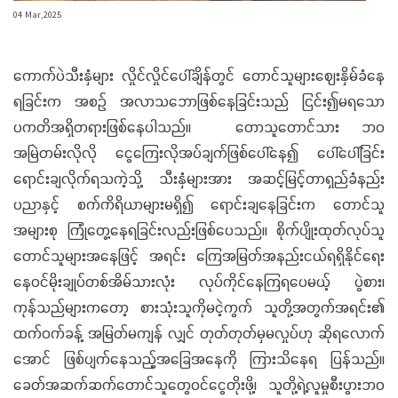
04 Mar,2025
ကောက်ပဲသီးနှံများ လှိုင်လှိုင်ပေါ်ချိန်တွင် တောင်သူများဈေးနှိမ်ခံနေ
ရခြင်းက အစဉ် အလာသဘောဖြစ်နေခြင်းသည် ငြင်း၍မရသော
ပကတိအရှိတရားဖြစ်နေပါသည်။ တောသူတောင်သား ဘဝ
အမြဲတမ်းလိုလို ငွေကြေးလိုအပ်ချက်ဖြစ်ပေါ်နေ၍ ပေါ်ပေါ်ခြင်း
ရောင်းချလိုက်ရသကဲ့သို့ သီးနှံများအား အဆင့်မြင့်တာရှည်ခံနည်း
ပညာနှင့် စက်ကိရိယာများမရှိ၍ ရောင်းချနေခြင်းက တောင်သူ
အများစု ကြုံတွေ့နေရခြင်းလည်းဖြစ်ပေသည်။ စိုက်ပျိုးထုတ်လုပ်သူ
တောင်သူများအနေဖြင့် အရင်း ကြေအမြတ်အနည်းငယ်ရရှိနိုင်ရေး
နေဝင်မိုးချုပ်တစ်အိမ်သားလုံး လုပ်ကိုင်နေကြရပေမယ့် ပွဲစား၊
ကုန်သည်များကတော့ စားသုံးသူကိုမငဲ့ကွက် သူတို့အတွက်အရင်း၏
ထက်ဝက်ခန့် အမြတ်မကျန် လျှင် တုတ်တုတ်မှမလှုပ်ဟု ဆိုရလောက်
အောင် ဖြစ်ပျက်နေသည့်အခြေအနေကို ကြားသိနေရ ပြန်သည်။
ခေတ်အဆက်ဆက်တောင်သူတွေဝင်ငွေတိုးဖို့၊ သူတို့ရဲ့လူမှုစီးပွားဘဝ