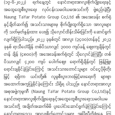
(၁၇-၆-၂၀၂၂) ရက်နေ့တွင် နောင်တရားအာလူးစိုက်ပျိုးရေးနှင့်
အထွေထွေစီးပွားရေး လုပ်ငန်းသမဝါယမအသင်းကို ဖွဲ့စည်းခဲ့ပြီး
Naung TaYar Potato Group Co;Ltd ၏ အအေးခန်း စက်ရုံ
နှင့်ချိတ်ဆက်၍ အသင်းသားများမှ စိုက်ပျိုးထွက်ရှိသော အာလူးများ
ကို သတ်မှတ်နှုန်းထား ပေး၍ သိုလှောင်ထိန်းသိမ်းခြင်းကို ဆောင်ရွက်
လျက်ရှိကြပါသည်။ ၂၀၂၂ ခုနှစ်တွင် အာလူး (၃၄၀၀)တန်နှင့် ၂၀၂၃
ခုနှစ် ရာသီပေါ်ချိန် တစ်ပိဿာလျှင် ၃၀၀၀ ကျပ်ခန့် ဈေးကျချိန်တွင်
တန် ချိန် (၄၈၀၀)ကို အအေးခန်းစက်ရုံတွင် သိုလှောင်ခဲ့ကြပြီး တစ်
ပိဿာလျှင် ၄၂၀၀ ကျပ် ပေါက်ဈေး ရောက်ရှိချိန်တွင် ဖြန့်ဖြူး
ရောင်းချနိုင်ခဲ့ခြင်းကြောင့် အသင်းသားတောင်သူများ ဝင်ငွေပိုမိုတိုး
မြှင့် ရရှိကာ ယင်းတို့၏ လူမှုစီးပွားဘဝမြင့်မားရေးကို များစွာ
အထောက်အကူပြုနိုင်ခဲ့ကြောင်း သိရှိရ ပါသည်။ နောင်တရားအာလူး
အစုအဖွဲ့ကုမ္ပဏီ (Naung TaYar Potato Group Co;Ltd)နှင့်
နောင်တရားအာလူးစိုက်ပျိုးရေးနှင့်အထွေထွေစီးပွားရေးသမဝါယမ
အသင်းတို့ အချိတ်အဆက်မိမိ ပူးပေါင်းဆောင်ရွက်ခဲ့ကြခြင်းကြောင့်
နောင်တရားဒေသ အာလူးစိုက်တောင်သူများ အပြုံးပီတိဖုံးနေ ကြ