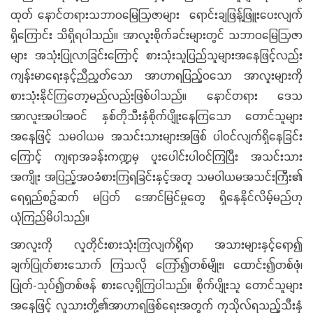
ထုတ် နောင်တရားသဘာဝမြေဩဇာများ ရောင်းချဖြန့်ဖြူးပေးလျက်
ရှိကြောင်း သိရှိရပါသည်။ အာလူးစိုက်ခင်းများတွင် သဘာဝမြေဩဇာ
များ အသုံးပြုလာခြင်းကြောင့် စားသုံးသူပြည်သူများအနေဖြင့်လည်း
ကျန်းမာရေးနှင့်ညီညွတ်သော အာဟာရပြည့်ဝသော အာလူးများကို
စားသုံးနိုင်ကြတော့မည်လည်းဖြစ်ပါသည်။ နောင်တရား ဒေသ
အာလူးအပါအဝင် နှစ်တိုသီးနှံစိုက်ပျိုးနေကြသော တောင်သူများ
အနေဖြင့် သမဝါယမ အသင်းသားများအဖြစ် ပါဝင်လျက်ရှိနေခြင်း
ကြောင့် ကျရာအခန်းကဏ္ဍမှ ပူးပေါင်းပါဝင်ကြပြီး အသင်းသား
အကျိုး အပြည့်အဝခံစားကြရခြင်းနှင့်အတူ သမဝါယမအသင်းကြီး၏
ရေရှည်စဉ်ဆက် မပြတ် အောင်မြင်မှုတွေ ရှိနေနိုင်လိမ့်မည်ဟု
ယုံကြည်မိပါသည်။
အာလူးကို လူတိုင်းစားသုံးကြလျက်ရှိရာ အသားများနှင့်ရော၍
ချက်ပြုတ်စားသောက် ကြသလို ကြော်၍တစ်မျိုး၊ ထောင်း၍တစ်ဖုံ၊
ပြုတ်-သုပ်၍တစ်ဖန် စားလေ့ရှိကြပါသည်။ စိုက်ပျိုးသူ တောင်သူများ
အနေဖြင့် လူသားတို့၏အာဟာရဖြစ်ရေးအတွက် ကုသိုလ်ရသည့်သီးနှံ