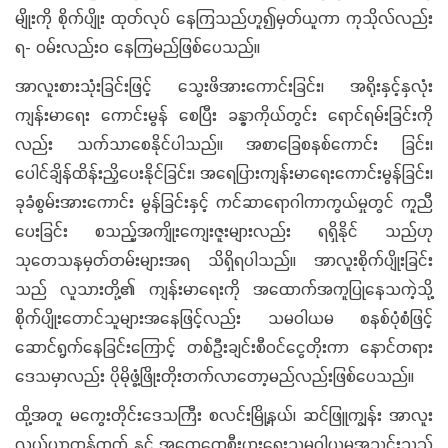
မျိုးကို စိုက်ပျိုး ထုတ်လုပ် နေကြသည်ဟူ၍မှတ်ယူကာ ကုသိုလ်လည်း
ရ- ဝမ်းလည်းဝ နေကြမည်ဖြစ်ပေသည်။
အာလူးစားသုံးခြင်းဖြင့် သွေးဖိအားကောင်းခြင်း၊ အရိုးနှင့်နှလုံး
ကျန်းမာရေး ကောင်းမွန် စေပြီး ခန္ဓာကိုယ်တွင်း ရောင်ရမ်းခြင်းကို
လည်း သက်သာစေနိုင်ပါသည်။ အစာခြေစနစ်ကောင်း ခြင်း၊
ပေါင်ချိန်ထိန်းညှိပေးနိုင်ခြင်း၊ အရေပြားကျန်းမာရေးကောင်းမွန်ခြင်း၊
ခုခံစွမ်းအားကောင်း မွန်ခြင်းနှင့် ကင်ဆာရောဂါကာကွယ်မှုတွင် ကူညီ
ပေးခြင်း စသည့်အကျိုးကျေးဇူးများလည်း ရရှိနိုင် သည်ဟု
သုတေသနမှတ်တမ်းများအရ သိရှိရပါသည်။ အာလူးစိုက်ပျိုးခြင်း
သည် လူသားတို့၏ ကျန်းမာရေးကို အထောက်အကူပြုနေသကဲ့သို့
စိုက်ပျိုးတောင်သူများအနေဖြင့်လည်း သမဝါယမ စနစ်ပုံစံဖြင့်
ဆောင်ရွက်နေခြင်းကြောင့် တစ်ဦးချင်းစီဝင်ငွေတိုးကာ နောင်တရား
ဒေသမှာလည်း ပိုမိုဖွံ့ဖြိုးတိုးတက်လာတော့မည်လည်းဖြစ်ပေသည်။
ထို့အတူ မကွေးတိုင်းဒေသကြီး စလင်းမြို့နယ်၊ ဆင်ဖြူကျွန်း အာလူး
လယ်ယာကုန်ထုတ် နှင့် အထွေထွေစီးပွားရေးသမဝါယမအသင်းသည်