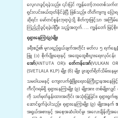
လေ့လာခွင့်ရခဲ့သည်။ ၎င်းပြင် ကျွန်တော့်ဘဝတစ်သက်တ
ရှင်းလင်းဖယ်ထုတ်နိုင်ခဲ့ပြီ ဖြစ်သည်။ တိတိကျကျ 
ဆိုရင်း မော်တင်စွန်းဘုရာပွဲသို့ စိတ်ကူးဖြင့်သာ အကြ
ကြည်ညိုခွင့်ရခဲ့ပါပြီ။ သည့်အတွက်….. ကျွန်တော် မြင့
ရုရှားနေကြာ
(
၉
)
မျိုး
ခရီးစဉ်၏ မူလရည်ရွယ်ချက်အတိုင်း မတ်လ ၅ ရက်နေ့နံ
ဖြူ (၁) စိုက်ပျိုးရေးနှင့် အထွေထွေစီးပွားရေးလုပ်
အော်
(ANTUTA OR)၊
ဗော်ကန်အော်
(VULKAN O
(SVETLALA KLP) မျိုး (၆) မျိုး ခူးဆွတ်ရိတ်သိမ်းနေမှု
သမဝါယမနှင့် ကျေးလက်ဖွံ့ဖြိုးရေးဝန်ကြီးဌာနအနေဖြင့
ကီလိုဂရမ်ရှိ ရုရှားနေကြာမျိုး (၉) မျိုးအား တစ်မျိုးလ
ကို သတ်မှတ်နှုန်းထားအတိုင်း အသုံးပြုခြင်း၊ ရုရှားရွ
ဆောင်ရွက်ခဲ့ပါသည်။ ရုရှားနေကြာမျိုး (၉) မျိုးအနက်
အရွယ်အစားနှင့် အစေ့အဆံပါဝင်မှု၊ အလေးချိန်တို့အပေ