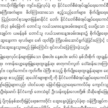
ားသိုက်မြိုက်စွာ ကျင်းပပြုလုပ်ခဲ့ ရာ နိုင်ငံတော်စီမံအုပ်ချုပ်ရေးကောင်
င်ရာအကြီးအကဲများ၊ ဖိတ်ကြားထားသော ဧည့်သည်တော်များ၊ စိုက်ပျိုးရေ
ုသမ္မတမြန်မာနိုင်ငံ တော်၊ နိုင်ငံတော်စီမံအုပ်ချုပ်ရေးကောင်စီ ဥက္ကဋ
၆၃) နှစ်မြောက် တောင်သူ လယ်သမားနေ့အခမ်းအနားသို့ ပေးပို့သော သဝဏ်လ
ီးချုပ်က ယမန်နှစ် တောင်သူ လယ်သမားနေ့အခမ်းအနား၌ စိုက်ပျိုးရေးပညာ
ုင်းဆွေးနွေးကာ ရလဒ်များ ဖော် ထုတ်ပြီး ကြိုးပမ်းဆောင်ရွက်ခဲ့ခြင်းကြော
ှိုင်းဆွေးနွေးသွားမည် ဖြစ်ကြောင်း ရှင်းလင်းပြောကြားခဲ့သည်။
ူရေးလုပ်ငန်းများဖြစ်သော မိုးစပါး၊ နွေစပါး၊ မတ်ပဲ နှစ်သီးစိုက် ထူးချွန်ဆု၊ 
်ဆု၊ ဂဏန်းပျော့မွေးမြူရေးထူးချွန်ဆု၊ ဓာတုကင်းလွတ် ပေါ်ဆန်းဘေးကြာ
ရင်း၊ ငရုတ်ကောင်း၊ ကွတ်ကီး၊ ပဲကြီး စသည့် စိုက်ပျိုးရေးထူးချွန်ဆုများ၊ ရေ
ည်ဖြင့် ဆုပေါင်းများစွာတို့ ကို နိုင်ငံတော်စီမံအုပ်ချုပ်ရေးကောင်စီ အဖွ
ျော်ဖြေပွဲများလည်း ပါဝင်ပေရာ မြောင်းမြပညာရေးကောလိပ်မှ ကျောင
်မဦးရဲမောင်၊ နိုင်ငံကျော် တေးသံရှင် ဦးသန်းထွန်းလေးတို့၏ သီဆိုဖျော်ဖ
ဆတိုးမြှင့်ရေးစကားဝိုင်း ဆွေးနွေးပွဲပြုလုပ်ခဲ့ရာ ဝန်ကြီးချုပ်က 
ေါက်တာပပဝင်း၊ ဒေါက်တာခင်ငြိမ်း ချမ်း၊ စိုက်ပျိုးရေးဦးစီးဌာနမှ 