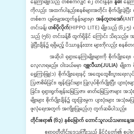
နေကြာမျိုးသည် တစ်ဧကလျှင် ၈၂ တင်းနှုန်း၊
နွမ်း
နေကြာ
ကိုလည်း အထက်ပါနည်းစနစ်များအတိုင်း စိုက်ပျိုးခဲ့ပြီး 
တစ်ဧက ပျမ်းမျှအထွက်နှုန်းများမှာ
အန်တူတအော်
(ANT
တင်းခန့်၊
ဟစ်ပိုလိုက်
(HIPPO LITE) မျိုးသည် (၆၂.၅) တ
သည် (၅၆) တင်းခန့်စီ ထွက်ရှိနိုင် ကြောင်း သိရသည်။ အဆိ
ခွဲပြီးချိန်၌ ရရှိမည့် ပိဿာနှုန်းထား များကိုလည်း စန
အဆိုပါ ရုရှားနေကြာမျိုးများကို စိုက်ပျိုးရေး၊ မွေ
လေ့လာရမည်။ ဝါးခယ်မမှာ
ဂျူလီယာ
(JULIA)
မျိုးက
ရွှေကြာဖြူ(၁) စိုက်ပျိုးရေးနှင့် အထွေထွေစီးပွားရေ
ဩဇာစိမ်ခြင်း၊ ဖျန်းခြင်းများ ပြုလုပ်စိုက်ပျိုးပြီး ပျား
ခြင်း၊ ရုရှားရွက်ဖျန်းမြေဩဇာ၊ ဓာတ်မြေဩဇာများ အသုံးပ
မျိုးများ စိုက်ပျိုးချိန်၌ ထူးခြားမှုက ပျားပုံးများ 
ဖူလုံရေးအတွက် အကျိုးပြုမည်ဟု တွက်ဆမိပါသည်။
တိုင်းဧရာ၏
(
၆၃
)
နှစ်မြောက်
တောင်သူလယ်သမားနေ့အ
ဧရာဝတီတိုင်းဒေသကြီးသည် နိုင်ငံတော်၏ စပါးကျီဆို