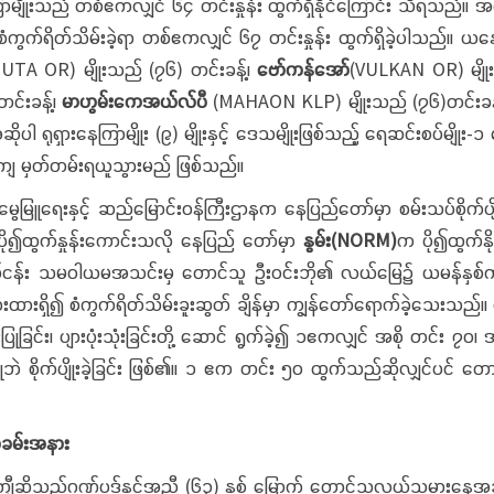
မျိုးသည် တစ်ဧကလျှင် ၆၄ တင်းနှုန်း ထွက်ရှိနိုင်ကြောင်း သိရသည်။ အလ
စံကွက်ရိတ်သိမ်းခဲ့ရာ တစ်ဧကလျှင် ၆၇ တင်းနှုန်း ထွက်ရှိခဲ့ပါသည်။ ယနေ့
UTA OR) မျိုးသည် (၇၆) တင်းခန့်၊
ဗော်ကန်အော်
(VULKAN OR) မျို
င်းခန့်၊
မာဟွမ်းကေအယ်လ်ပီ
(MAHAON KLP) မျိုးသည် (၇၆)တင်းခန
ုပါ ရုရှားနေကြာမျိုး (၉) မျိုးနှင့် ဒေသမျိုးဖြစ်သည့် ရေဆင်းစပ်မျိုး-
စ်တကျ မှတ်တမ်းရယူသွားမည် ဖြစ်သည်။
မြူရေးနှင့် ဆည်မြောင်းဝန်ကြီးဌာနက နေပြည်တော်မှာ စမ်းသပ်စိုက်ပျိ
 ပို၍ထွက်နှုန်းကောင်းသလို နေပြည် တော်မှာ
နွမ်း
(NORM)
က ပို၍ထွက်နိ
းလုပ်ငန်း သမဝါယမအသင်းမှ တောင်သူ ဦးဝင်းဘို၏ လယ်မြေ၌ ယမန်နှစ်က ဆင
ပုံးများထားရှိ၍ စံကွက်ရိတ်သိမ်းခူးဆွတ် ချိန်မှာ ကျွန်တော်ရောက်ခဲ့သေးသည်
ြုခြင်း၊ ပျားပုံးသုံးခြင်းတို့ ဆောင် ရွက်ခဲ့၍ ၁ဧကလျှင် အစို တင်း ၇၀
အသုံးမပြုဘဲ စိုက်ပျိုးခဲ့ခြင်း ဖြစ်၏။ ၁ ဧက တင်း ၅၀ ထွက်သည်ဆိုလျှင်ပ
ခမ်းအနား
သည့်ဂုဏ်ပုဒ်နှင့်အညီ (၆၃) နှစ် မြောက် တောင်သူလယ်သမားနေ့အခမ်