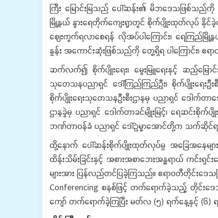
ကြီး မြောင်းမြသည် ပေါ်ဆန်း၏ မိဘဒေသဖြစ်သည်ကို တွေ့ရ
မြို့နယ် နွားရေတိုက်ကျေးရွာတွင် စိုက်ပျိုးထုတ်လုပ် 
ဈေးကွက်ရလာစေရန် လိုအပ်ပါကြောင်း၊ ရေကြည်မြို့နယ် နွ
နှုန်း အကောင်းဆုံးဖြစ်သည်ကို တွေ့ရှိရ ပါကြောင်း၊ 
ဆက်လက်၍ စိုက်ပျိုးရေး၊ မွေးမြူရေးနှင့် ဆည်မြောင်
သုတေသနပညာရှင် ဒေါ်ကြည်ကြည်ဦး၊ စိုက်ပျိုးရေးဦးစ
စိုက်ပျိုးရေးသုတေသနဦးစီးဌာနမှ ပညာရှင် ဒေါက်တာအေးလဲ
ဌာနခွဲမှ ပညာရှင် ဒေါက်တာခင်မျိုးမြင့်၊ ရေဆင်းစိုက်
ဘဏ်တာဝန်ခံ ပညာရှင် ဒေါ်ဥမ္မာအောင်တို့က သက်ဆို
ထို့နောက် ပေါ်ဆန်းစိုက်ပျိုးထုတ်လုပ်မှု အခြေအနေမျာ
ထိန်းသိမ်းခြင်းနှင့် အစားအစာဘေးအန္တရာယ် ကင်းရှင်း
များအား ပြန်လည်တင်ပြခဲ့ကြသည်။ ဧရာဝတီတိုင်းဒေသကြီး ပ
Conferencing စနစ်ဖြင့် တက်ရောက်ခဲ့သည့် တိုင်းဒေသအသီ
ကျော် တက်ရောက်ခဲ့ကြပြီး မတ်လ (၅) ရက်နေ့နှင့် (၆) ရက