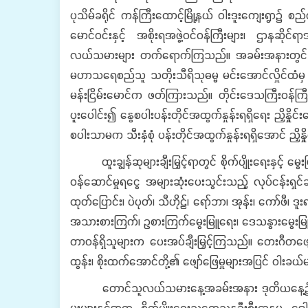
ပုသိမ်ခရိုင် ကန်ကြီးထောင့်မြို့နယ် ဝါးဒူးကျေးရွာ၌ စည်က
မောင်ဝင်းနှင့် အစိုးရအဖွဲ့ဝင်ဝန်ကြီးများ၊ ဌာနဆို
လယ်သမားများ တက်ရောက်ကြသည်။ အခမ်းအနားတွင် ပြည်ထောင်စ
မဟာသရေစည်သူ သတိုးသီရိသုဓမ္မ မင်းအောင်လှိုင်ထံမှ (
မန်းငြိမ်းမောင်က ဖတ်ကြားသည်။ တိုင်းဒေသကြီးဝန်ကြ
ပူးပေါင်း၍ နွေစပါးပန်းတိုင်အထွက်နှုန်းရရှိရေး ညှိနှိ
စပါးသာမက သီးနှံစုံ ပန်းတိုင်အထွက်နှုန်းရရှိအောင် ညှိန
ထူးချွန်ဆုများချီးမြှင့်ရာတွင် စိုက်ပျိုးရေးနှင့် မွေးမြ
ဝန်ဆောင်မှုရငွေ အများဆုံးပေးသွင်းသည့် လုပ်ငန်းရှင
ထုတ်ပြောင်း၊ ပဲပုတ်၊ သီဟိုဠ်၊ ရော်ဘာ၊ အုန်း၊ ကော်ဖီ၊ ဒူး
အသားစားကြက်၊ ဥစားကြက်မွေးမြူရေး၊ ဒေသနွားမွေးမြူရေး စသ
တာဝန်ရှိသူများက ပေးအပ်ချီးမြှင့်ကြသည်။ တေးဂီတဖ
ထွန်း၊ စိုးထက်အောင်တို့၏ ဖျော်ဖြေမှုများအပြင် ဝါးခယ
တောင်သူလယ်သမားနေ့အခမ်းအနား ဒုတိယနေ့၌ ပို့ကုန်နှစ်
မှူးများနှင့်အတူ စိုက်ပျိုးရေးသုတေသနဦးစီးဌာနမှ ဒ