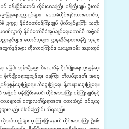
စီဝင် မန်းငြိမ်းမောင်၊ တိုင်းဒေသကြီး ဝန်ကြီးချုပ် ဦးတင်
းမွေးမြူရေးပညာရှင်များ၊ ဒေသခံတိုင်းရင်းသားတောင်သူ
္ဌ၊ နိုင်ငံတော်ဝန်ကြီးချုပ် ဗိုလ်ချုပ်မှုးကြီး သတိုး
ွှာကို နိုင်ငံတော်စီမံအုပ်ချုပ်ရေးကောင်စီ အဖွဲ့ဝင်
ရှင်များ၊ တောင်သူများ၊ ဌာနဆိုင်ရာတာဝန်ရှိ သူများ
င့် အထွက်နှုန်းများ တိုးလာကြောင်း၊ ယနေ့အခမ်း အနားတွင်
မြေပဲ၊ အုန်းချိုမွှေး၊ ပီလောပီနံ စိုက်ပျိုးရေးထူးချွန်ဆု၊
း စိုက်ပျိုးရေးထူးချွန်ဆု၊ နေကြာ၊ ဘိလပ်နာနတ်၊ အစေ့
ငန်ပုစွန်မွေးမြူရေး၊ ဘဲမွေးမြူရေး၊ နို့စားနွားမွေးမြူရေး၊
ဲ့ဝင် မန်းငြိမ်းမောင်၊ တိုင်းဒေသကြီး ဝန်ကြီးချုပ်နှင့်
်းသူလေးများ၏ ကျေးလက်ရိုးရာအက၊ တေးသံရှင် ဇင်သူသူ
ြေမှုများလည်း ပါဝင်ကြောင်း သိရသည်။
လိုအပ်သည်များ မှာကြားပြီးနောက် တိုင်းဒေသကြီး ဦးစီး
ဒေါက်တာဝင်းသန်း၊ စိုက်ပျိုးရေးသုတေသနဦးစီးဌာန၊ ဒေသ