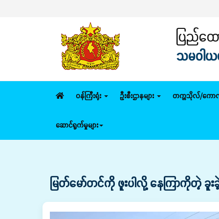
ပြည်ထောင
သမဝါယမနှ
ဝန်ကြီးရုံး
ဦးစီးဌာနများ
တက္ကသိုလ်/ကောလ
ဆောင်ရွက်မှုများ
မြတ်မော်တင်ကို ဖူးပါလို့ နေကြာကိုတဲ့ ခူး