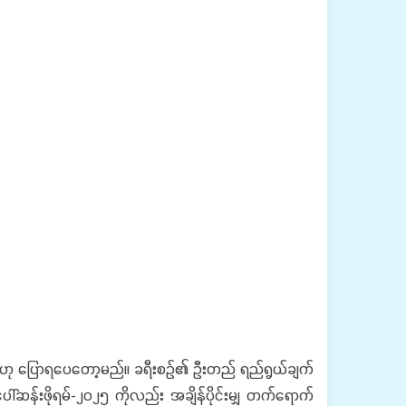
သည်ဟု ပြောရပေတော့မည်။ ခရီးစဉ်၏ ဦးတည် ရည်ရွယ်ချက်
ေါ်ဆန်းဖိုရမ်-၂၀၂၅ ကိုလည်း အချိန်ပိုင်းမျှ တက်ရောက်