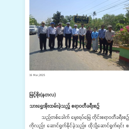
16 Mar,2025
မြင့်စိုး
(
နတလ
)
သားရွှေအိုးထမ်းခဲ့သည့်
ဧရာဝတီခရီးစဉ်
သည်တစ်ခေါက် မွေးရပ်မြေ တိုင်းဧရာဝတီခရီးစဉ်က ကျွ
ကိုလည်း ဆောင်ရွက်နိုင်ခဲ့သည်။ ထိုသို့ဆောင်ရွက်ရင်း