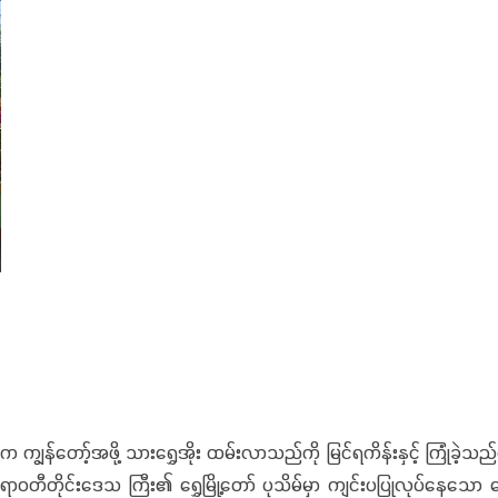
န်တော့်အဖို့ သားရွှေအိုး ထမ်းလာသည်ကို မြင်ရကိန်းနှင့် ကြုံခဲ့
 ဧရာဝတီတိုင်းဒေသ ကြီး၏ ရွှေမြို့တော် ပုသိမ်မှာ ကျင်းပပြုလုပ်နေသော ပ