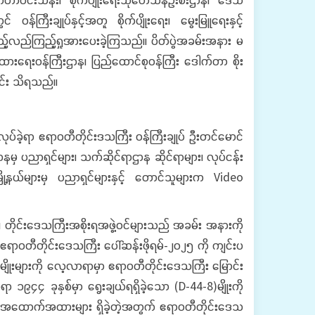
ကြီးချုပ်နှင့်အတူ စိုက်ပျိုးရေး၊ မွေးမြူရေးနှင့်
ည့်လည်ကြည့်ရှုအားပေးခဲ့ကြသည်။ ပိတ်ပွဲအခမ်းအနား မ
ာချထားရေးဝန်ကြီးဌာန၊ ပြည်ထောင်စုဝန်ကြီး ဒေါက်တာ စိုး
ောင်း သိရသည်။
ုပ်ခဲ့ရာ ဧရာဝတီတိုင်းဒသကြီး ဝန်ကြီးချုပ် ဦးတင်မောင်
ီးဌာနမှ ပညာရှင်များ၊ သက်ဆိုင်ရာဌာန ဆိုင်ရာများ၊ လုပ်ငန်း
ို့နယ်များမှ ပညာရှင်များနှင့် တောင်သူများက Video
ြီး၊ တိုင်းဒေသကြီးအစိုးရအဖွဲ့ဝင်များသည် အခမ်း အနားကို
 ဧရာဝတီတိုင်းဒေသကြီး ပေါ်ဆန်းဖိုရမ်-၂၀၂၅ ကို ကျင်းပ
ါးမျိုးများကို လေ့လာရာမှာ ဧရာဝတီတိုင်းဒေသကြီး မြောင်း
ရာ ၁၉၄၄ ခုနှစ်မှာ ရွေးချယ်ရရှိခဲ့သော (D-44-8)မျိုးကို
မိုင်းအထောက်အထားများ ရှိခဲ့တဲ့အတွက် ဧရာဝတီတိုင်းဒေသ