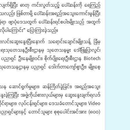
ိုးလျက်ရှိပြီး ဓာတု ကင်းလွတ်သည့် ပေါ်ဆန်းကို ရေကြည်
ာ ဒေသလည်း ဖြစ်တာမို့ ပေါ်ဆန်းအရည်အသွေးကောင်းမွန်ပြီး
ုးခဲ့ရာ ဖျာပုံဒေသထွက် ပေါ်ဆန်းရင်စပါးမျိုးသည် အထွက်
လိုပါကြောင်း” ပြောကြားခဲ့သည်။
်းဆွေးနွေးပြီးနောက် သရောင်းချောင်းမျိုးသန့် ခြံမှ
းရေးသုတေသနဦးစီးဌာနမှ သုတေသနမှူး ဒေါ်ဖြူပြာလွင်၊
ညာရှင် ဦးနေမျိုးဝင်း၊ စိုက်ပျိုးရေးဦးစီးဌာန Biotech
းရေးသုတေသနဌာနမှ ပညာရှင် ဒေါက်တာကျော်စွာဦး၊ မျိုးစေ့
ုတေသန ဆောင်ရွက်မှုများ၊ ဆန်ကြိတ်ခွဲခြင်း၊ အရည်အသွေး
ခဲ့ကြပြီး အဖွဲ့ကိုယ်စားလှယ်များမှ ဆွေးနွေးချက်ရလဒ်
ုင်ရာများ၊ လုပ်ငန်းရှင်များ၊ ဒေသခံတောင်သူများ၊ Video
 ပညာရှင်များနှင့် တောင်သူများ စုစုပေါင်းအင်အား (၈၀၀)