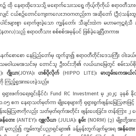
ာ၌ ထို နေရာထိုဒေသသို့ မရောက်သေးသရွေ့ ကိုယ့်ကိုကိုယ် ဧရာဝတီသားစစ
ပြောရလျှင် ငယ်စဉ်တောင်ကျေးကလေးဘဝကတည်းက အဆိုတော် (ဦး)သန်းထွန်
ိမ်ပေါင်းများစွာ ရောက်ဖူးခဲ့သော ကျွန်တော်၊ သီချင်းထဲက မဟာမကုဋရံသီ ဆ
်စိုး(နတလ)သည် ဧရာဝတီသား စစ်စစ်အမှန်ပင် ဖြစ်ခဲ့ချေပြီတကား။
နက်စောစော နေပြည်တော်မှ ထွက်ခွာ၍ ဧရာဝတီတိုင်းဒေသကြီး ဝါးခယ်မမ
ငန်း သမဝါယမအသင်းမှ တောင်သူ ဦးဝင်းဘို၏ လယ်ယာမြေတွင် စမ်းသပ်စိုက
R)၊
ဂျိုယာ
(JOYA)၊
ဟစ်ပိုလိုက်
(HIPPO LITE)၊
မာဟွမ်းကေအယ်လ်
ကို ကြည့်ရှုအားပေးခဲ့သည်။
် ရုရှားဖက်ဒရေးရှင်းနိုင်ငံ၊ Fund RC Investment မှ ၂၀၂၄ ခုနှစ် 
ျှင် ၀.၀၅ ဧက နေရာသတ်မှတ်ကာ မျိုးစေ့များကို ရုရှားရွက်ဖျန်းမြေဩဇာဖြင့်
က်ဖျန်းမြေဩဇာကိုလည်း သတ်မှတ်ရက်အတိုင်း ဖျန်းပေးခြင်း၊ တန်းကြား ၂ ပ
အန်တေး
(ANTEY)၊
ဂျူလီယာ
(JULIA)၊
နွမ်း
(NORM) (၃) မျိုးတို့အား
ါ် မူတည်၍ ကျွမ်းကျင်ပညာရှင်များ၏ ခန့်မှန်းတွက်ချက်မှုအရ
အန်တေး