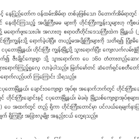
င့် နေပြည်တော်က ဝန်ထမ်းအိမ်ရာ တစ်ခုဖြစ်သော ပိတောက်အိမ်ရာတွင်
ုင်ကြသည့် အပျိုကြီးမမ များကို ဟိုင်းကြီးကျွန်းသူများဟု ကျီစယ်န
န်းသို့ မရောက်ဖူးသေးပါ။ အလားတူ ဧရာဝတီတိုင်းဒေသကြီးထဲက မြို့နယ် (
းကြီးကျွန်းသို့ ရောက်ခဲ့ပါပြီ။ တပည့်မအပျိုကြီးများကို သတိရ၍ ပြ
ောမြို့နယ်၊ ဟိုင်းကြီး ကျွန်းမြို့သို့ သွားရောက်ပြီး ကျေးလက်လမ်းဖွံ့ဖ
က်၍ ဇီးချိုင်ကျေးရွာ သို့ သွားရောက်ကာ ပေ ၁၆၀ တံတားတည်ဆောက်ပြီးစ
ွားရောက်ကြည့်ရှုလေ့ လာခဲ့ပါသည်။ မြတ်မော်တင် ဆံတော်ရှင်စေတီတော်မြ
 လာရောက်လည်ပတ် ကြကြောင်း သိရသည်။
ပုတောမြို့နယ်၊ ချောင်းဝကျေးရွာ အုပ်စု၊ အနောက်ဘက်တွင် ဟိုင်းကြီးချောင
ကြီးချောင်းနှင့် ငပုတောမြို့နယ်၊ မဲခရဲ၊ မြို့သစ်ကျေးရွာအုပ်စုများနှင
 ပေ အထက်တွင် တည် ရှိကာ ဟိုင်းကြီးတောင်မှာ ပင်လယ်ရေမျက်နှာပြင
်လျက် ရှိကြပြီး အခြားလူမျိုး အနည်းငယ် တွေ့ရသည်။