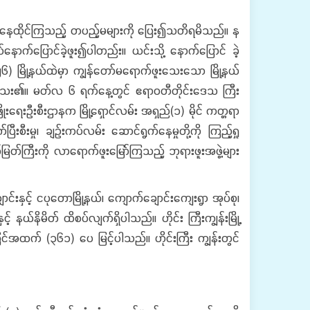
 နေထိုင်ကြသည့် တပည့်မများကို ပြေး၍သတိရမိသည်။ န
ောက်ပြောင်ခဲ့ဖူး၍ပါတည်း။ ယင်းသို့ နောက်ပြောင် ခဲ့
၂၆) မြို့နယ်ထဲမှာ ကျွန်တော်မရောက်ဖူးသေးသော မြို့နယ်
ုံးမိသေး၏။ မတ်လ ၆ ရက်နေ့တွင် ဧရာဝတီတိုင်းဒေသ ကြီး
ြိုးရေးဦးစီးဌာနက မြို့ရှောင်လမ်း အရှည်(၁) မိုင် ကတ္တရာ
ီးမှု၊ ချဉ်းကပ်လမ်း ဆောင်ရွက်နေမှုတို့ကို ကြည့်ရှု
တ်ကြီးကို လာရောက်ဖူးမြော်ကြသည့် ဘုရားဖူးအဖွဲ့များ
်းနှင့် ငပုတောမြို့နယ်၊ ကျောက်ချောင်းကျေးရွာ အုပ်စု၊
့် နယ်နိမိတ် ထိစပ်လျက်ရှိပါသည်။ ဟိုင်း ကြီးကျွန်းမြို့
်အထက် (၃၆၁) ပေ မြင့်ပါသည်။ ဟိုင်းကြီး ကျွန်းတွင်