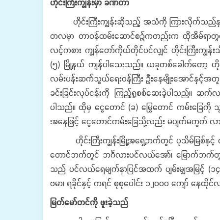
ဟိုင်းကြီးကျွန်းမှာ
ခဏတာ
ဟိုင်းကြီးကျွန်းဆိုသည့် အသံကို ကြားလိုက်သည်နှ
တလမှာ တာဝန်ထမ်းဆောင်စဉ်ကတည်းက ထိုအိမ်ရာတွင် နေထိ
လင့်ကစား ကျွန်တော်ကိုယ်တိုင်ပင်လျှင် ဟိုင်းကြီးကျွ
(၅) မြို့နယ် ကျန်ပါသေးသည်။ ယခုတစ်ခေါက်တော့ ဟိုင်
လမ်းပန်းဆက်သွယ်ရေးဝန်ကြီး ဦးနေမျိုးအောင်နှင့်အတူ ငပုတ
ခင်းခြင်းလုပ်ငန်းကို ကြည့်ရှုစစ်ဆေးခဲ့ပါသည်။ ဆက်လ
ပါသည်။ ထိုမှ ငွေတောင် (ခ) မြွေတောင် ကမ်းခြေကို သ
အနေဖြင့် ငွေတောင်ကမ်းခြေသို့လည်း မပျက်မကွက်
ဟိုင်းကြီးကျွန်းမြို့အရှေ့ဘက်တွင် ပုသိမ်မြစ်နှင့် င
တောင်ဘက်တွင် ဘင်္ဂလားပင်လယ်အော်၊ မြောက်ဘက်တွင် ဟိုင်း
သည် ပင်လယ်ရေမျက်နှာပြင်အထက် ပျမ်းမျှအမြင့် (၁၄)
ဗမာ၊ ရခိုင်နှင့် ကရင် စုစုပေါင်း ၁၂၀၀၀ ကျော် နေထိုင
မြတ်မော်တင်ကို
ဖူးခဲ့သည်