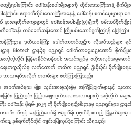
ှိရပါကြောင်း၊ ပေါ်ဆန်းစပါးမျိုးများကို တိုင်းဒေသကြီးအနှံ့ စိုက်ပျ
နိုင်ခဲ့ပါကြောင်း၊ ဧရာဝတီတိုင်းဒေသကြီးအနေနဲ့ ပေါ်ဆန်း စတင်မွေးဖွားရ
ားရေတိုက်ကျေးရွာတွင် ပေါ်ဆန်းစပါးမျိုး(၇)မျိုးကို စမ်းသပ်စိုက်ပျိ
ဧရာဝတီပေါ်ဆန်း တစ်ခေတ်ဆန်းအောင် ကြိုးပမ်းဆောင်ရွက်ကြရန် ပြောကြား 
းဝန်ကြီးဋ္ဌာန ဒုတိယဝန်ကြီး ဒေါက်တာတင်ထွဋ်က လိုအပ်သည်များ ရှင်းလင
ီးဌာန Biotech ဌာနခွဲမှ ပညာရှင် ဒေါက်တာဌေးဌေးအောင်၊ စိုက်ပျို
့လဲ့လှိုင်၊ မြန်မာနိုင်ငံဆန်စပါး အသင်းချုပ်မှ ဗဟိုအလုပ်အမှုဆောင် ပ
ပျိုးရေးတက္ကသိုလ်မှ လက်ထောက် ကထိက ပညာရှင် ဦးစိုးခိုင်၊ စိုက်ပျို
င်ရာ ဘာသာရပ်အလိုက် စာတမ်းများ ဖတ်ကြားကြသည်။
း၊ အခက်အခဲများ၊ မျိုး၊ သွင်းအားစုသုံးစွဲမှု အကြံပြုချက်များနှင့် သ
စေခြင်း၊ ပြည်တွင်း ပြည်ပဈေးကွက်အလားအလာများကို အဖွဲ့လိုက် ဆွေးနွေး
ေါ်ဆန်း ဖိုရမ်-၂၀၂၅ ကို စိုက်ပျိုးရေးဦးစီးဌာနမှ ပညာရှင်များ၊ ဌာနဆိ
း သီးနှင့် နေပြည်တော်ရှိ ဇမ္ဗူသီရိ၊ ပုဗ္ဗသီရိ စသည့် မြို့နယ်များမှ
်နေ့ နှစ်ရက်တိုင်တိုင် ကျင်းပပြုလုပ်ခဲ့ကြောင်း သိရသည်။