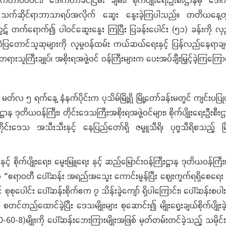
သက်ဆိုင်ရာဘာသာရပ်အလိုက် ဆွေး နွေးခဲ့ကြပါသည်။ တတိယနေ့တွင် ဝန်
ဋ် တက်ရောက်၍ ပါဝင်ဆွေးနွေး ကြပြီး ပြခန်းပေါင်း (၅၁) ခန်းကို လှ
ွာများ၊ စံပြတောင်သူဆုများကို လူမှုဝန်ထမ်း ကယ်ဆယ်ရေးနှင့် ပြန်လည်နေရ
င်းတရားသူကြီးချုပ်၊ အစိုးရအဖွဲ့ဝင် ဝန်ကြီးများက ပေးအပ်ချီးမြှင့်ခဲ့ကြကြ
 ရက်နေ့ နံနက်ပိုင်းက ပုသိမ်မြို့ရှိ မြို့တော်ခန်းမတွင် ကျင်းပပြုလ
ြီးဋ္ဌာန ဒုတိယဝန်ကြီး၊ တိုင်းဒေသကြီးအစိုးရအဖွဲ့ဝင်များ၊ စိုက်ပျိုးရေးဦးစ
ုင်းဒေသ အသီးသီးနှင့် နေပြည်တော်ရှိ ဇမ္ဗူသီရိ၊ ပုဗ္ဗသီရိစသည့် မြ
ှင့် စိုက်ပျိုးရေး၊ မွေးမြူရေး နှင့် ဆည်မြောင်းဝန်ကြီးဋ္ဌာန ဒုတိယဝန်က
းချုပ်က “ဧရာဝတီ ပေါ်ဆန်း အရည်အသွေး ကောင်းမွန်ပြီး ဈေးကွက်ရရှိစေရေး
 စုစုပေါင်း ပေါ်ဆန်းစိုက်ဧက ၇ သိန်းခွဲကျော် ရှိပါကြောင်း၊ ပေါ်ဆန်းစပ
တင်တည်ထောင်ခဲ့ပြီး ဒေသမျိုးများ စုဆောင်း၍ မျိုးရွေးချယ်စိုက်ပျိုးခဲ့
သော (D-60-8)မျိုးကို ပေါ်ဆန်းဘေးကြားမျိုးအဖြစ် မှတ်တမ်းတင်ခဲ့သည့် သ