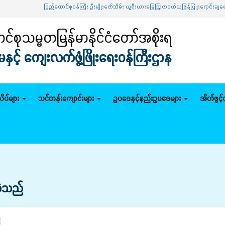
ပြည်ထောင်စုဝန်ကြီး ဦးမျိုးဇော်သိမ်း ယူရီးယားမြေဩဇာဝယ်ယူဖြန့်ဖြူးရောင်းချရေး ဦးဆောင်
်စုသမ္မတမြန်မာနိုင်ငံတော်အစိုးရ
င့် ကျေးလက်ဖွံ့ဖြိုးရေးဝန်ကြီးဌာန
ိပ်များ
သင်တန်းကျောင်းများ
ဥပဒေနှင့်နည်းဥပဒေများ
အိတ်ဖွင့
ခဲ့သည်