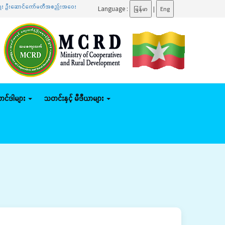
ကော်မတီအစည်းအဝေးသို့ တက်ရောက်
.......
ပြည်ထောင်စုဝန်ကြီး ဦးမျိုးဇော်သိမ်း နေပြည်တော်ကောင်စီ
Language :
မြန်မာ
|
Eng
်တင်ဒါများ
သတင်းနှင့် မီဒီယာများ