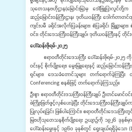
သုတေသနဗဟိုဌာန(မြောင်းမြ)မှ ဒေါ်ဖြူပြာလွင်တို့က 
ဆည်မြောင်းဝန်ကြီးဌာန၊ ဒုတိယဝန်ကြီး ဒေါက်တာတင်ထွ
ကျင်းပမီ ခရိုင်အလိုက်ပြခန်းများ၊ စံပြခရိုင်၊ မြို့ရ
ဝင်း၊ တိုင်းဒေသကြီးဝန်ကြီးချုပ်၊ ဒုတိယဝန်ကြီးနှင့် တို
ပေါ်ဆန်းဖိုရမ်
-
၂၀၂၅
ဧရာဝတီတိုင်းဒေသကြီး ပေါ်ဆန်းဖိုရမ်-၂၀၂၅ ကို မတ်လ ၅
ဝင်းနှင့် စိုက်ပျိုးရေး၊ မွေးမြူရေးနှင့် ဆည်မြောင်းဝန်က
ရှင်များ၊ ဒေသခံတောင်သူများ တက်ရောက်ခဲ့ကြပြီး တိ
Conferencing စနစ်ဖြင့် တက်ရောက်ခဲ့ကြသည်။
ဦးစွာ ဧရာဝတီတိုင်းဒသကြီးဝန်ကြီးချုပ် ဦးတင်မောင်ဝင်းန
ဖဲကြိုးဖြတ်ဖွင့်လှစ်ပေးခဲ့ပြီး တိုင်းဒေသကြီးဝန်ကြီ
ပြုလုပ်ရခြင်း ဖြစ်ပါကြောင်း၊ ဧရာဝတီတိုင်းဒေသကြီးတွင်
မြဗဟိုသုတေသနစိုက်ပျိုးရေး ဥယျာဉ်ကို ၁၉၂၆ ခုနှစ်မှာ စ
ပေါ်ဆန်းမွှေးနှင့် ၁၉၆ဝ ခုနှစ်တွင် ရွေးချယ်ရရှိခဲ့