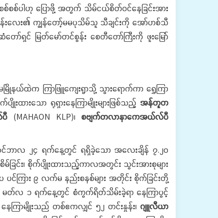
်စစ်ပါဟု ပြောဖို့ အတွက် သိမ်ငယ်စိတ်ဝင်နေခြင်းအား
းလေး၏ ကျွန်တော့်မမပုသိမ်သူ သီချင်းကို အော်ဟစ်သီ
ံတော်ရှင် မြတ်မော်တင်စွန်း စေတီတော်ကြီးကို ဖူးမြော်
ြိုနယ်ထဲက ကြာဖြူကျေးရွာသို့ သွားရောက်ကာ ရွှေကြာ
်ပျိုးထားသော ရုရှားနေကြာမျိုးများဖြစ်သည့်
အန်တူတ
ပီ
(MAHAON KLP)၊
စဗျက်တလာနာကေအယ်လ်ပီ
နိုဝင်ဘာလ ၂၄ ရက်နေ့တွင် ရရှိခဲ့သော အလေးချိန် ၇.၂၀
 စိမ်ခြင်း၊ စိုက်ပျိုးထားသည့်ကာလအတွင်း သွင်းအားစုများ
ေ ပင်ကြား ၉ လက်မ နည်းစနစ်များ အတိုင်း စိုက်ခြင်းတို့
 မတ်လ ၁ ရက်နေ့တွင် စံကွက်ရိတ်သိမ်းခဲ့ရာ နေကြာပွင့်
နေကြာမျိုးသည် တစ်ဧကလျှင် ၅၂ တင်းနှုန်း၊
ဂျူလီယာ