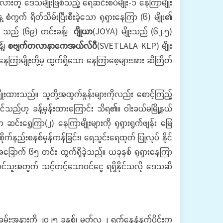
ားတူ ဒေသမျိုးဖြစ်သည့် ရေဆင်းစပ်မျိုး-၁ နေကြာမျိုး
 စံကွက် ရိတ်သိမ်းပြီးစီးခဲ့သော ရုရှားနေကြာ (၆) မျိုး၏
း သည် (၆၉) တင်းခန့်၊
ဂျိုယာ
(JOYA) မျိုးသည် (၆၂.၅)
့်၊
စဗျက်တလာနာကေအယ်လ်ပီ
(SVETLALA KLP) မျိုး
၁ နေကြာမျိုးတို့မှ ထွက်ရှိသော နေကြာစေ့များအား ဆီကြိတ်
ုးထားသည်။ သူတို့အထွက်နှုန်းများကိုလည်း စောင့်ကြည့်
ုင်သည်ဟု ခန့်မှန်းထားကြောင်း သိရ၏။ ဝါးခယ်မမြို့နယ်
်းရွှေကြာ(၂) နေကြာမျိုးများကို ရုရှားရွက်ဖျန်း မြေ
။ စိုက်နည်းစနစ်မှန်ကန်ခြင်း၊ ရေသွင်းရေထုတ် ပြုလုပ် နိုင်
၊ အခြောက် ၆၅ တင်း ထွက်ရှိခဲ့သည်။ ယခုနှစ် ရုရှားနေကြာ
င် တောင်သူအတွက် သင့်တင့်သောဝင်ငွေ ရရှိနိုင်သလို ဒေသဆီ
းအနားကို ၂၀၂၅ ခုနှစ်၊ မတ်လ ၂ ရက်နေ့နံနက်ပိုင်းက