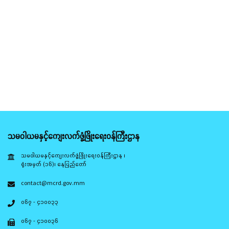
သမဝါယမနှင့်ကျေးလက်ဖွံ့ဖြိုးရေးဝန်ကြီးဌာန
သမဝါယမနှင့်ကျေးလက်ဖွံ့ဖြိုးရေးဝန်ကြီးဌာန ၊
ရုံးအမှတ် (၁၆)၊ နေပြည်တော်
contact@mcrd.gov.mm
၀၆၇ - ၄၁၀၀၃၃
၀၆၇ - ၄၁၀၀၃၆