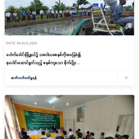
DATE: 06 AUG,2026
ပေါက်ခေါင်းမြို့နယ်၌ သမဝါယမစနစ်ကိုအခြေခံ၍
စုပေါင်းဆောင်ရွက်သည့် စနစ်ကျသော စိုက်ပျိုးရေး
ဆောင်ရွက်
ဆက်လက်ဖတ်ရှုရန်