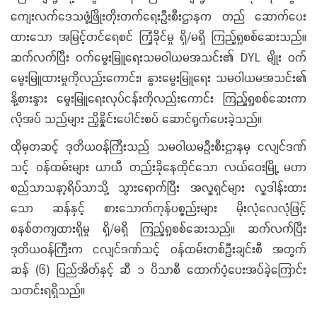
ကျေးလက်ဒေသဖွံ့ဖြိုးတိုးတက်ရေးဦးစီးဌာနက တည် ဆောက်ပေး
ထားသော အမြင့်တင်ရေစင် ကြံ့ခိုင်မှု ရှိ/မရှိ ကြည့်ရှုစစ်ဆေးသည်။
ဆက်လက်ပြီး ဝက်မွေးမြူရေးသမဝါယမအသင်း၏ DYL မျိုး ဝက်
မွေးမြူထားမှုကိုလည်းကောင်း၊ နွားမွေးမြူရေး သမဝါယမအသင်း၏
နို့စားနွား မွေးမြူရေးလုပ်ငန်းကိုလည်းကောင်း ကြည့်ရှုစစ်ဆေးကာ
လိုအပ် သည်များ ညှိနှိုင်းပေါင်းစပ် ဆောင်ရွက်ပေးခဲ့သည်။
ထိုမှတဆင့် ဒုတိယဝန်ကြီးသည် သမဝါယမဦးစီးဌာနမှ ငလျင်ဒဏ်
သင့် ဝန်ထမ်းများ ယာယီ တည်းခိုနေထိုင်သော လယ်ဝေးမြို့ မဟာ
စည်သာသနာ့ရိပ်သာသို့ သွားရောက်ပြီး အလှူရှင်များ လှူဒါန်းထား
သော ဆန်နှင့် စားသောက်ကုန်ပစ္စည်းများ မိုးလုံလေလုံဖြင့်
စနစ်တကျထားရှိမှု ရှိ/မရှိ ကြည့်ရှုစစ်ဆေးသည်။ ဆက်လက်ပြီး
ဒုတိယဝန်ကြီးက ငလျင်ဒဏ်သင့် ဝန်ထမ်းတစ်ဦးချင်းစီ အတွက်
ဆန် (၆) ပြည်အိတ်နှင့် ဆီ ၁ ပိသာစီ ထောက်ပံ့ပေးအပ်ခဲ့ကြောင်း
သတင်းရရှိသည်။