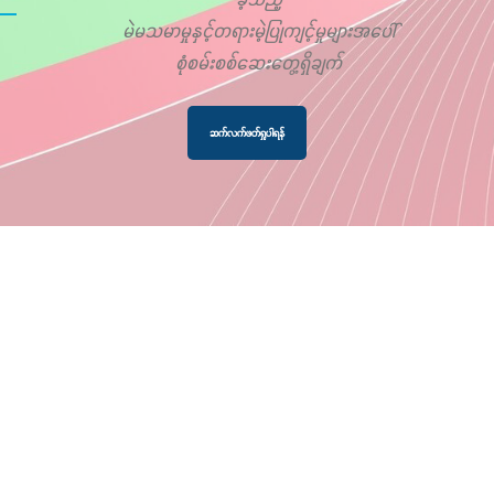
မဲမသမာမှုနှင့်တရားမဲ့ပြုကျင့်မှုများအပေါ်
စုံစမ်းစစ်ဆေးတွေ့ရှိချက်
ဆက်လက်ဖတ်ရှုပါရန်