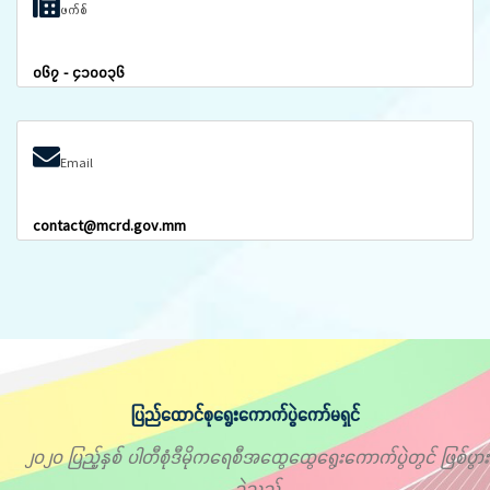
ဖက်စ်
၀၆၇ - ၄၁၀၀၃၆
Email
contact@mcrd.gov.mm
ပြည်ထောင်စုရွေးကောက်ပွဲကော်မရှင်
၂၀၂၀ ပြည့်နှစ် ပါတီစုံဒီမိုကရေစီအထွေထွေရွေးကောက်ပွဲတွင် ဖြစ်ပွား
ခဲ့သည့်