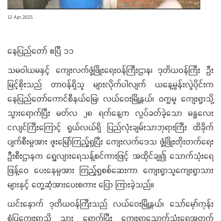
12 Apr,2025
နေပြည်တော် ဧပြီ ၁၁
သမဝါယမနှင့် ကျေးလက်ဖွံ့ဖြိုးရေးဝန်ကြီးဌာန၊ ဒုတိယဝန်ကြီး ဦး
မြင့်စိုးသည် တာဝန်ရှိသူ များလိုက်ပါလျက် ယနေ့မွန်းလွဲပိုင်းက
နေပြည်တော်ကောင်စီနယ်မြေ၊ လယ်ဝေးမြို့နယ်၊ ဝက္ကမူ ကျေးရွာသို့
သွားရောက်ပြီး မတ်လ ၂၈ ရက်နေ့က လှုပ်ခတ်ခဲ့သော မန္တလေး
ငလျင်ကြီးကြောင့် ရွယ်လယ်ရှိ ပြည်လုံးချမ်းသာဘုရားကြီး ထိခိုက်
ပျက်စီးမှုအား ဖူးမြော်ကြည့်ရှုပြီး ကျေးလက်ဒေသ ဖွံ့ဖြိုးတိုးတက်ရေး
ဦးစီးဌာနက ရွေ့လျားရေသန့်စင်ကားဖြင့် အထိုင်ချ၍ သောက်သုံးရေ
ဖြန့်ဝေ ပေးနေမှုအား ကြည့်ရှုစစ်ဆေးကာ ကျေးရွာသူကျေးရွာသား
များနှင့် တွေ့ဆုံအားပေးစကား ပြော ကြားခဲ့သည်။
ယင်းနောက် ဒုတိယဝန်ကြီးသည် လယ်ဝေးမြို့နယ်၊ သော်မှော်ကုန်း
စံပြကျေးရွာသို့ သွား ရောက်ပြီး ကျေးရွာသောက်သုံးရေအတွက်