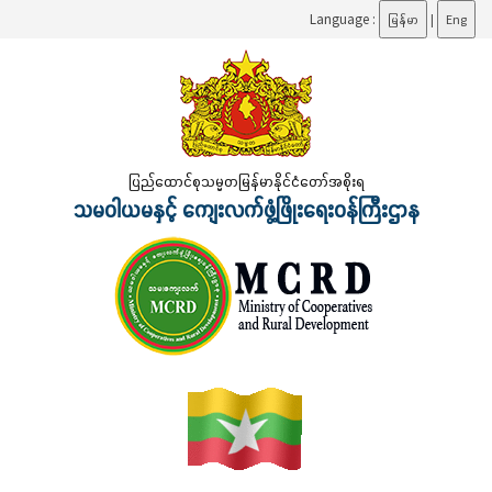
Language :
မြန်မာ
|
Eng
ပြည်ထောင်စုသမ္မတမြန်မာနိုင်ငံတော်အစိုးရ
သမဝါယမနှင့် ကျေးလက်ဖွံ့ဖြိုးရေးဝန်ကြီးဌာန