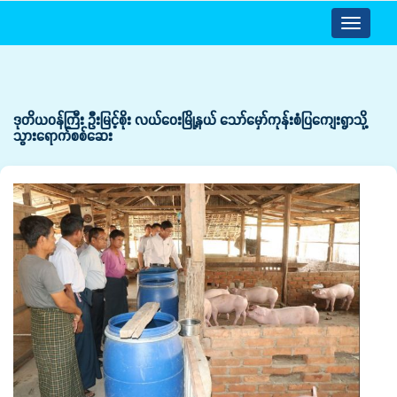
Toggle
navigatio
ဒုတိယဝန်ကြီး ဦးမြင့်စိုး လယ်ဝေးမြို့နယ် သော်မှော်ကုန်းစံပြကျေးရွာသို့
သွားရောက်စစ်ဆေး