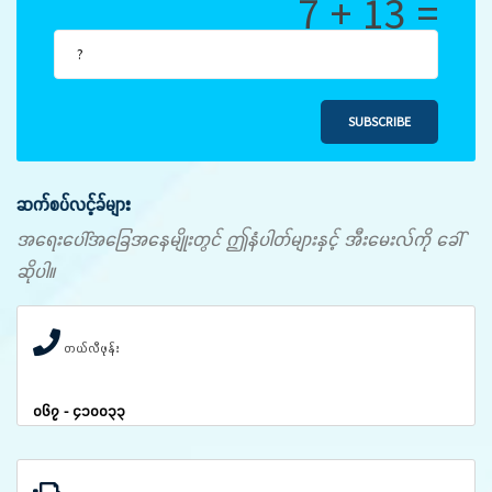
7 + 13 =
SUBSCRIBE
ဆက်စပ်လင့်ခ်များ
အရေးပေါ်အခြေအနေမျိုးတွင် ဤနံပါတ်များနှင့် အီးမေးလ်ကို ခေါ်
ဆိုပါ။
တယ်လီဖုန်း
၀၆၇ - ၄၁၀၀၃၃