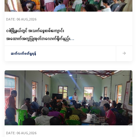
DATE: 06 AUG,2026
ငဖဲမြို့နယ်တွင် အသက်မွေးဝမ်းကျောင်း
အထောက်အကူပြုအုတ်ဘလောက်ရိုက်နည်း
သင်တန်းဖွင့်လှစ်
ဆက်လက်ဖတ်ရှုရန်
DATE: 06 AUG,2026