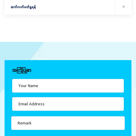
ဆက်လက်ဖတ်ရှုရန်
အကြံပြုစာ