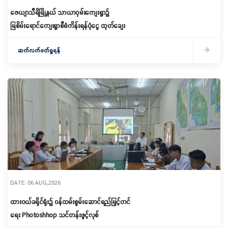
ဇေယျာသီရိမြို့နယ် သာယာဝှမ်းကျေးရွာ၌
မြစိမ်းရောင်ကျေးရွာစီမံကိန်းရန်ပုံငွေ ထုတ်ချေး
ဆက်လက်ဖတ်ရှုရန်
DATE: 06 AUG,2026
ထားဝယ်ခရိုင်ရုံး၌ ဝန်ထမ်းစွမ်းဆောင်ရည်မြှင့်တင်
ရေး Photoshhop သင်တန်းဖွင့်လှစ်