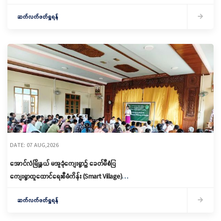
နှင့် ကော်မတီဖွဲ့စည်းခြင်း ပြုလုပ်
ဆက်လက်ဖတ်ရှုရန်
DATE: 07 AUG,2026
အောင်လံမြို့နယ် မအူခုံကျေးရွာ၌ ခေတ်မီစံပြ
ကျေးရွာထူထောင်ရေးစီမံကိန်း (Smart Village)
မိတ်ဆက်ရှင်လင်းခြင်းနှင့်ကော်မတီဖွဲ့စည်း
ဆက်လက်ဖတ်ရှုရန်