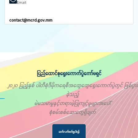
Email
contact@mcrd.gov.mm
ပြည်ထောင်စုရွေးကောက်ပွဲကော်မရှင်
၂၀၂၀ ပြည့်နှစ် ပါတီစုံဒီမိုကရေစီအထွေထွေရွေးကောက်ပွဲတွင် ဖြစ်ပွား
ခဲ့သည့်
မဲမသမာမှုနှင့်တရားမဲ့ပြုကျင့်မှုများအပေါ်
စုံစမ်းစစ်ဆေးတွေ့ရှိချက်
ဆက်လက်ဖတ်ရှုပါရန်