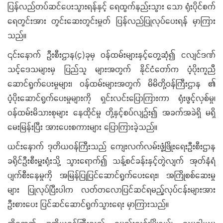
ပြန်လည်တပ်ဆင်ပေးသွားရန်နှင့် ရေထွက်နည်းသွား သော ရုံးပိုင်စက်
ရေတွင်းအား တွင်းဆေးတွင်းမှုတ် ပြန်လည်ပြုလုပ်ပေးရန် မှာကြား
သည်။
၎င်းနောက် ဦးစီးဌာန(၄)ခုမှ ဝန်ထမ်းများနှင့်တွေ့ဆုံ၍ ငလျင်ဒဏ်
သင့်ဒေသများမှ ပြည်သူ များအတွက် နိုင်ငံတော်က ပံ့ပိုးကူညီ
ဆောင်ရွက်ပေးမှုများ၊ ဝန်ထမ်းများအတွက် မိမိတို့ဝန်ကြီးဌာန ၏
ပံ့ပိုးဆောင်ရွက်ပေးမှုများကို ရှင်းလင်းပြောကြားကာ ရုံးဖွင့်လှစ်မှု၊
ဝန်ထမ်းမိသားစုများ နေထိုင်မှု တို့နှင့်စပ်လျဉ်း၍ အခက်အခဲရှိ မရှိ
မေးမြန်းပြီး အားပေးစကားများ ပြောကြားခဲ့သည်။
ယင်းနောက် ဒုတိယဝန်ကြီးသည် ကျေးလက်လမ်းဖွံ့ဖြိုးရေးဦးစီးဌာန
ခရိုင်ဦးစီးမှူးရုံးသို့ သွားရောက်၍ သန့်စင်ခန်းနှင့်တွဲလျက် အုတ်နံရံ
ပျက်စီးနေမှုကို အမြန်ပြုပြင်ဆောင်ရွက်ပေးရေး၊ အကြိုစစ်ဆေးမှု
များ ပြုလုပ်ပြီးပါက လတ်တလောပြင်ဆင်ရမည့်လုပ်ငန်းများအား
ဦးစားပေး ပြင်ဆင်ဆောင်ရွက်သွားရေး မှာကြားသည်။