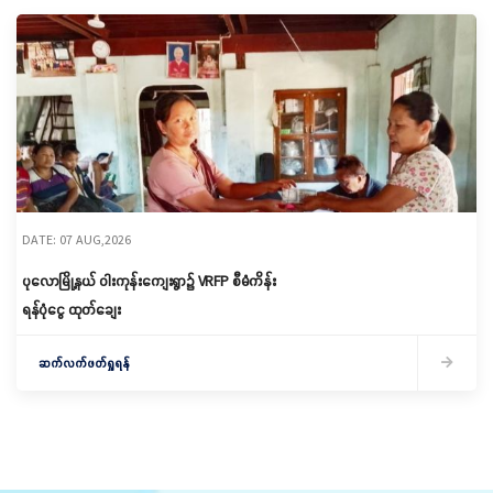
DATE: 07 AUG,2026
ပုလောမြို့နယ် ဝါးကုန်းကျေးရွာ၌ ‌VRFP စီမံကိန်း
ရန်ပုံငွေ ထုတ်ချေး
ဆက်လက်ဖတ်ရှုရန်