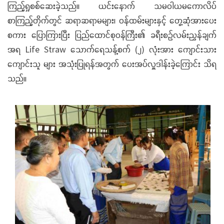
ကြည့်ရှုစစ်ဆေးခဲ့သည်။ ယင်းနောက် သမဝါယမကောလိပ်
စာကြည့်တိုက်တွင် ဆရာဆရာမများ၊ ဝန်ထမ်းများနှင့် တွေ့ဆုံအားပေး
စကား ပြောကြားပြီး ပြည်ထောင်စုဝန်ကြီး၏ ခရီးစဉ်လမ်းညွှန်ချက်
အရ Life Straw သောက်ရေသန့်စက် (၂) လုံးအား ကျောင်းသား
ကျောင်းသူ များ အသုံးပြုရန်အတွက် ပေးအပ်လှူဒါန်းခဲ့ကြောင်း သိရ
သည်။