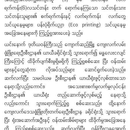
ရက်ကန်း(၆)လသင်တန်း တက် ရောက်နေကြသော သင်တန်းသား
သင်တန်းသူများ၏ စက်ရက်ကန်းနှင့် လက်ရက်ကန်း လက်တွေ့
သင်ယူနေမှုများ၊ ပန်းပုံရိုက်ပညာ (Eco printing) သင်ယူနေမှု
အခြေအနေများကို ကြည့်ရှုအားပေးခဲ့ သည်။
ယင်းနောက် ဒုတိယဝန်ကြီးသည် ကျောက်ဆည်မြို့၊ ကျေးလက်လမ်း
ဖွံ့ဖြိုးရေးဦးစီးဌာန၏ ယာယီခရိုင်ရုံးသို့ သွားရောက်၍ မန္တလေးငလျင်
ကြီးကြောင့် ထိခိုက်ပျက်စီးမှုရှိမရှိကို ကြည့်ရှုစစ်ဆေး ပြီး ဝန်ထမ်း
များနှင့်တွေ့ဆုံကာ လိုအပ်သည်များ ဆောင်ရွက်ပေးခဲ့သည်။
ဆက်လက်ပြီး သမဝါယမ ဦးစီးဌာန၏ ယာယီရုံးဖွင့်လှစ်ထားသော
နေရာသို့လည်းကောင်း၊ အသေးစားစက်မှုလက်မှုလုပ်ငန်း
ဦးစီးဌာန၏ ယာယီရုံး တည်ဆောက်ဖွင့်လှစ်မည့် နေရာသို့
လည်းကောင်း သွားရောက်ကြည့်ရှု စစ်ဆေးသည်။ ထို့နောက်
ကျေးလက်ဒေသဖွံ့ဖြိုးတိုးတက်ရေးဦးစီးဌာန ခရိုင်ရုံးသို့ သွားရောက်
ပြီး ရုံးအဆောက်အဦးနှင့် ဝန်ထမ်းအိမ်ရာများ ထိခိုက်မှုအခြေအနေ
ကို ကြည့်ရှုစစ်ဆေးသည်။ ဆက်လက်ပြီး ဝန်ကြီးဌာနအောက်