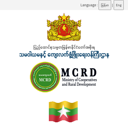
Language :
မြန်မာ
|
Eng
ပြည်ထောင်စုသမ္မတမြန်မာနိုင်ငံတော်အစိုးရ
သမဝါယမနှင့် ကျေးလက်ဖွံ့ဖြိုးရေးဝန်ကြီးဌာန