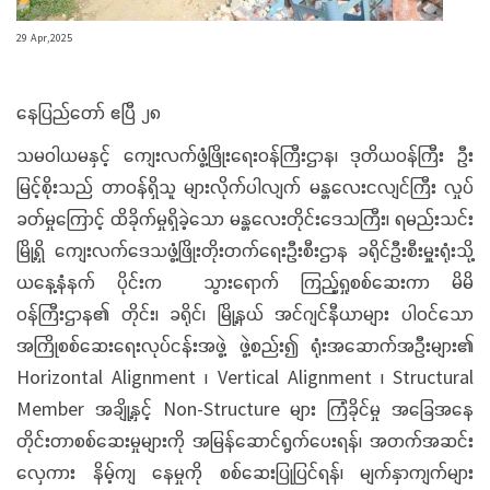
29 Apr,2025
နေပြည်တော် ဧပြီ ၂၈
သမဝါယမနှင့် ကျေးလက်ဖွံ့ဖြိုးရေးဝန်ကြီးဌာန၊ ဒုတိယဝန်ကြီး ဦး
မြင့်စိုးသည် တာဝန်ရှိသူ များလိုက်ပါလျက် မန္တလေးငလျင်ကြီး လှုပ်
ခတ်မှုကြောင့် ထိခိုက်မှုရှိခဲ့သော မန္တလေးတိုင်းဒေသကြီး၊ ရမည်းသင်း
မြို့ရှိ ကျေးလက်ဒေသဖွံ့ဖြိုးတိုးတက်ရေးဦးစီးဌာန ခရိုင်ဦးစီးမှူးရုံးသို့
ယနေ့နံနက် ပိုင်းက သွားရောက် ကြည့်ရှုစစ်ဆေးကာ မိမိ
ဝန်ကြီးဌာန၏ တိုင်း၊ ခရိုင်၊ မြို့နယ် အင်ဂျင်နီယာများ ပါဝင်သော
အကြိုစစ်ဆေးရေးလုပ်ငန်းအဖွဲ့ ဖွဲ့စည်း၍ ရုံးအဆောက်အဦးများ၏
Horizontal Alignment ၊ Vertical Alignment ၊ Structural
Member အချို့နှင့် Non-Structure များ ကြံခိုင်မှု အခြေအနေ
တိုင်းတာစစ်ဆေးမှုများကို အမြန်ဆောင်ရွက်ပေးရန်၊ အတက်အဆင်း
လှေကား နိမ့်ကျ နေမှုကို စစ်ဆေးပြုပြင်ရန်၊ မျက်နှာကျက်များ