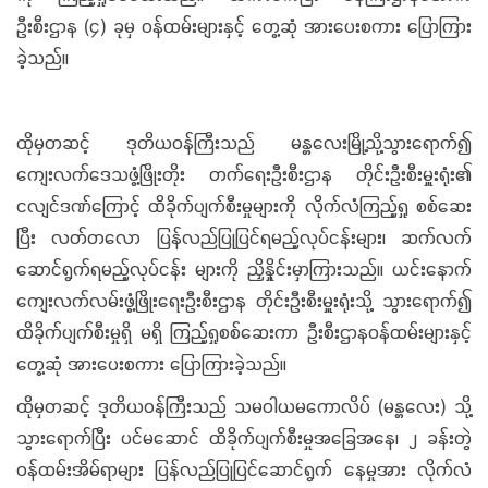
ဦးစီးဌာန (၄) ခုမှ ဝန်ထမ်းများနှင့် တွေ့ဆုံ အားပေးစကား ပြောကြား
ခဲ့သည်။
ထိုမှတဆင့် ဒုတိယဝန်ကြီးသည် မန္တလေးမြို့သို့သွားရောက်၍
ကျေးလက်ဒေသဖွံ့ဖြိုးတိုး တက်ရေးဦးစီးဌာန တိုင်းဦးစီးမှူးရုံး၏
ငလျင်ဒဏ်ကြောင့် ထိခိုက်ပျက်စီးမှုများကို လိုက်လံကြည့်ရှု စစ်ဆေး
ပြီး လတ်တလော ပြန်လည်ပြုပြင်ရမည့်လုပ်ငန်းများ၊ ဆက်လက်
ဆောင်ရွက်ရမည့်လုပ်ငန်း များကို ညှိနှိုင်းမှာကြားသည်။ ယင်းနောက်
ကျေးလက်လမ်းဖွံ့ဖြိုးရေးဦးစီးဌာန တိုင်းဦးစီးမှူးရုံးသို့ သွားရောက်၍
ထိခိုက်ပျက်စီးမှုရှိ မရှိ ကြည့်ရှုစစ်ဆေးကာ ဦးစီးဌာနဝန်ထမ်းများနှင့်
တွေ့ဆုံ အားပေးစကား ပြောကြားခဲ့သည်။
ထိုမှတဆင့် ဒုတိယဝန်ကြီးသည် သမဝါယမကောလိပ် (မန္တလေး) သို့
သွားရောက်ပြီး ပင်မဆောင် ထိခိုက်ပျက်စီးမှုအခြေအနေ၊ ၂ ခန်းတွဲ
ဝန်ထမ်းအိမ်ရာများ ပြန်လည်ပြုပြင်ဆောင်ရွက် နေမှုအား လိုက်လံ