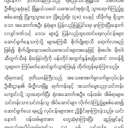
ထို့နောက် ဒုတိယဝန်ကြီးသည် ရမည်းသင်းမြို့နယ်၊ သမဝါယမ
ဦးစီးဌာနရုံးနှင့် မြို့နယ်သမဝါ ယမအသင်းစုရုံးသို့ သွားရောက်ကြည့်ရှု
စစ်ဆေး၍ ပြိုကျသွားသော ခြံစည်းရိုး (၄၈) ပေနှင့် ထိခိုက်မှု ရှိသွား
သော အဆောက်အဦး နံရံများ ပြန်လည်ပြုပြင်ရေး မှာကြားပြီးနောက်
ငလျင်ဒဏ်သင့် ဒေသ များ၌ ပြန်လည်ထူထောင်ရေးလုပ်ငန်းများ
ဆောင်ရွက်နေသကဲ့သို့ များမကြာမီ စိုက်ပျိုးရာသီ ရောက်လာမည်
ဖြစ်၍ စိုက်ပျိုးရေးသမဝါယမအသင်းများအနေဖြင့် မိုးစပါး၊ မိုးဝါ၊
ဆီထွက်သီးနှံ မိုးမြေပဲတို့ကို ပန်းတိုင်အထွက်နှုန်းရရှိအောင် တာဝန်ရှိ
သူများက ကြပ်မတ်ဆောင်ရွက်သွားကြရန် တိုက်တွန်းမှာကြားသည်။
ထိုမှတဆင့် ဒုတိယဝန်ကြီးသည် အသေးစားစက်မှုလက်မှုလုပ်ငန်း
ဦးစီးဌာန၏ မိတ္ထီလာမြို့၊ ရက်ကန်းနှင့် အသက်မွေးပညာသင်တန်း
ကျောင်းသို့ သွားရောက်ပြီး ရုံးအဆောက်အဦး၊ ဝန်ထမ်း အိမ်ရာများ၊
သင်တန်းသားသင်တန်းသူ အိပ်ဆောင်များ လိုက်လံကြည့်ရှုစစ်ဆေး၍
ဆောင်ရွက်ပေး ရမည့် လုပ်ငန်းများအား ညှိနှိုင်းမှာကြားခဲ့သည်။ ယင်း
နောက် ဝန်ထမ်များအား တွေ့ဆုံမှာကြားပြီး ချည်မျှင်နှင့်
အထည်အလိပ်ကျွမ်းကျင်သူ (၁) နှစ် သင်တန်း၊ လက်