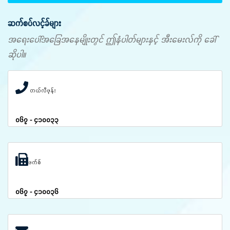
ဆက်စပ်လင့်ခ်များ
အရေးပေါ်အခြေအနေမျိုးတွင် ဤနံပါတ်များနှင့် အီးမေးလ်ကို ခေါ်
ဆိုပါ။
တယ်လီဖုန်း
၀၆၇ - ၄၁၀၀၃၃
ဖက်စ်
၀၆၇ - ၄၁၀၀၃၆