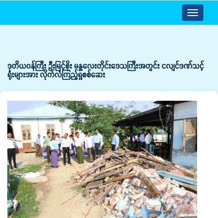
Toggle
navigatio
ဒုတိယဝန်ကြီး ဦးမြင့်စိုး မန္တလေးတိုင်းဒေသကြီးအတွင်း ငလျင်ဒဏ်သင့်
ရုံးများအား လိုက်လံကြည့်ရှုစစ်ဆေး