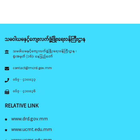
သမဝါယမနှင့်ကျေးလက်ဖွံ့ဖြိုးရေးဝန်ကြီးဌာန
သမဝါယမနှင့်ကျေးလက်ဖွံ့ဖြိုးရေးဝန်ကြီးဌာန ၊
ရုံးအမှတ် (၁၆)၊ နေပြည်တော်
contact@mcrd.gov.mm
၀၆၇ - ၄၁၀၀၃၃
၀၆၇ - ၄၁၀၀၃၆
RELATIVE LINK
www.drd.gov.mm
www.ucmt.edu.mm
www.ucms.edu.mm