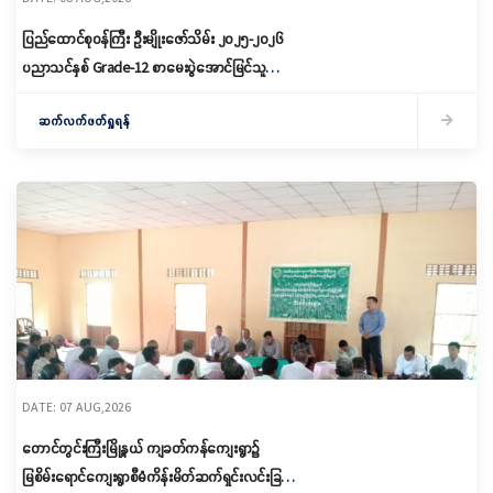
ပြည်ထောင်စုဝန်ကြီး ဦးမျိုးဇော်သိမ်း ၂၀၂၅-၂၀၂၆
ပညာသင်နှစ် Grade-12 စာမေးပွဲအောင်မြင်သူများ
နှင့် ဂုဏ်ထူးရရှိသူများကို ဆုများချီးမြှင့်ပေးအပ်
ဆက်လက်ဖတ်ရှုရန်
DATE: 07 AUG,2026
တောင်တွင်းကြီးမြို့နယ် ကျခတ်ကန်ကျေးရွာ၌
မြစိမ်းရောင်ကျေးရွာစီမံကိန်းမိတ်ဆက်ရှင်းလင်းခြင်း