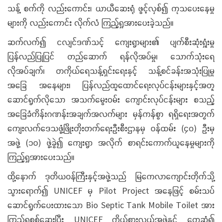
သန့် စက်ကို လည်းကောင်း၊ ယာယီဆေးရုံ ဖွင့်လှစ်၍ ကုသပေးနေမှု
များကို လည်းကောင်း လိုက်လံ ကြည့်ရှုအားပေးခဲ့သည်။
ဆက်လက်၍ ငလျင်ဒဏ်သင့် ကျေးရွာများ၏ ပျက်စီးဆုံးရှုံးမှု
ပြန်လည်ပြုပြင် တည်ဆောက် ရန်လိုအပ်မှု၊ သောက်သုံးရေ
လိုအပ်ချက်၊ တကိုယ်ရေသန့်ရှင်းရေးနှင့် သန့်စင်ခန်းအသုံးပြုမှု
အခြေ အနေများ၊ ပြန်လည်ထူထောင်ရေးလုပ်ငန်းများနှင့်အတူ
ဆောင်ရွက်လိုသော အသက်မွေးဝမ်း ကျောင်းလုပ်ငန်းများ စသည့်
အခြေခံကိန်းဂဏန်းအချက်အလက်များ မှန်ကန်စွာ ရရှိရေးအတွက်
ကျေးလက်ဒေသဖွံ့ဖြိုးတိုးတက်ရေးဦးစီးဌာနမှ ဝန်ထမ်း (၄၀) ဦးမှ
အဖွဲ့ (၁၀) ဖွဲ့ခွဲ၍ ကျေးရွာ အလိုက် စာရင်းကောက်ယူနေမှုများကို
ကြည့်ရှုအားပေးသည်။
ထို့နောက် ဒုတိယဝန်ကြီးနှင့်အဖွဲ့သည် မြကေလာကျောင်းတိုက်သို့
သွားရောက်၍ UNICEF မှ Pilot Project အနေဖြင့် စမ်းသပ်
ဆောင်ရွက်ပေးထားသော Bio Septic Tank Mobile Toilet အား
ကြည့်ရှုစစ်ဆေးပြီး UNICEF ကိုယ်စားလှယ်အဖွဲ့နှင့် တွေ့ဆုံ၍