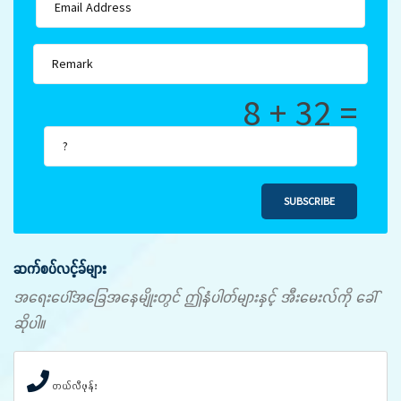
8 + 32 =
SUBSCRIBE
ဆက်စပ်လင့်ခ်များ
အရေးပေါ်အခြေအနေမျိုးတွင် ဤနံပါတ်များနှင့် အီးမေးလ်ကို ခေါ်
ဆိုပါ။
တယ်လီဖုန်း