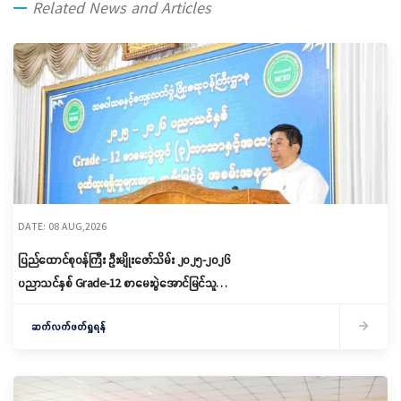
Related News and Articles
DATE: 08 AUG,2026
ပြည်ထောင်စုဝန်ကြီး ဦးမျိုးဇော်သိမ်း ၂၀၂၅-၂၀၂၆
ပညာသင်နှစ် Grade-12 စာမေးပွဲအောင်မြင်သူများ
နှင့် ဂုဏ်ထူးရရှိသူများကို ဆုများချီးမြှင့်ပေးအပ်
ဆက်လက်ဖတ်ရှုရန်