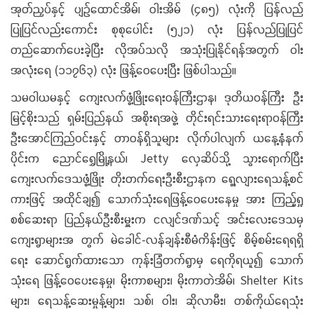
အုတ်ညှပ်နှင့် ပျဉ်ထောင်အိမ်၊ ဝါးအိမ် (၄၈၅) လုံးကို ပြန်လည်
ပြုပြင်လည်းကောင်း စုစုပေါင်း (၅၂၁) လုံး ပြန်လည်ပြုပြင်
တည်ဆောက်ပေးခဲ့ပြီး လိုအပ်သလို အသုံးပြုနိုင်ရန်အတွက် ဝါး
အလုံးရေ (၁၁၇၆၃) လုံး ဖြန့်ဝေပေးပြီး ဖြစ်ပါသည်။
သမဝါယမနှင့် ကျေးလက်ဖွံ့ဖြိုးရေးဝန်ကြီးဌာန၊ ဒုတိယဝန်ကြီး ဦး
မြင့်စိုးသည် ရှမ်းပြည်နယ် အစိုးရအဖွဲ့ တိုင်းရင်းသားရေးရာဝန်ကြီး
ဦးအောင်ကြည်ဝင်းနှင့် တာဝန်ရှိသူများ လိုက်ပါလျက် ယနေ့နံနက်
ပိုင်းက ညောင်ရွှေမြို့နယ်၊ Jetty လှေဆိပ်သို့ သွားရောက်ပြီး
ကျေးလက်ဒေသဖွံ့ဖြိုး တိုးတက်ရေးဦးစီးဌာနက ရွေ့လျားရေသန့်စင်
ကားဖြင့် အထိုင်ချ၍ သောက်သုံးရေဖြန့်ဝေပေးနေမှု အား ကြည့်ရှု
စစ်ဆေးရာ ပြည်နယ်ဦးစီးမှူးက ငလျင်ဒဏ်သင့် အင်းလေးဒေသမှ
ကျေးရွာများအ တွက် မဲခေါင်-လန်ချန်းစီမံကိန်းဖြင့် စိမ့်စမ်းရေရရှိ
ရေး ဆောင်ရွက်ထားသော ကုန်းခြံတက်ရွာမှ ရေကိုရယူ၍ သောက်
သုံးရေ ဖြန့်ဝေပေးနေမှု၊ မိုးကာစများ၊ မိုးကာတဲအိမ်၊ Shelter Kits
များ၊ ရေသန့်ဆေးမှုန့်များ၊ သစ်၊ ဝါး၊ ဆိုလာမီး၊ တစ်ကိုယ်ရေသုံး