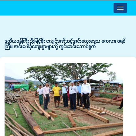
Toggle
navigatio
ဒုတိယဝန်ကြီး ဦးမြင့်စိုး ငလျင်ဒဏ်သင့်အင်းလေးဒေသ ကေလာ၊ ဇရပ်
ကြီး၊ အင်းပေါခုံကျေးရွာများသို့ ကွင်းဆင်းဆောင်ရွက်