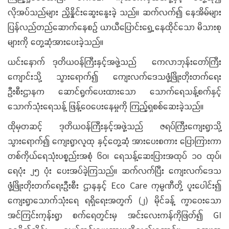
လိုအပ်သည်များ ညှိနှိုင်းဆွေးနွေးခဲ့ သည်။ ဆက်လက်၍ နေအိမ်များ
ပြန်လည်တည်ဆောက်နေစဉ် ယာယီပြောင်းရွှေ့ နေထိုင်သော မိသားစု
များကို တွေ့ဆုံအားပေးခဲ့သည်။
ယင်းနောက် ဒုတိယဝန်ကြီးနှင့်အဖွဲ့သည် ကေလာဘုန်းတော်ကြီး
ကျောင်းသို့ သွားရောက်၍ ကျေးလက်ဒေသဖွံ့ဖြိုးတိုးတက်ရေး
ဦးစီးဌာနက ဆောင်ရွက်ပေးထားသော သောက်ရေသန့်စက်နှင့်
သောက်သုံးရေသန့် ဖြန့်ဝေပေးနေမှုကို ကြည့်ရှစစ်ဆေးခဲ့သည်။
ထိုမှတဆင့် ဒုတိယဝန်ကြီးနှင့်အဖွဲ့သည် ဇရပ်ကြီးကျေးရွာသို့
သွားရောက်၍ ကျေးရွာလူထု နှင့်တွေ့ဆုံ အားပေးစကား ပြောကြားကာ
တစ်ကိုယ်ရေသုံးပစ္စည်းအစုံ ၆၀၊ ရေသန့်ဆေးပြားအထုပ် ၁၀ ထုပ်၊
ရေပုံး ၂၅ ပုံး ပေးအပ်ခဲ့ကြသည်။ ဆက်လက်ပြီး ကျေးလက်ဒေသ
ဖွံ့ဖြိုးတိုးတက်ရေးဦးစီး ဌာနနှင့် Eco Care ကုမ္ပဏီတို့ ပူးပေါင်း၍
ကျေးရွာသောက်သုံးရေ ရရှိရေးအတွက် (၂) မိုင်ခန့် ကွာဝေးသော
အင်ကြင်းကုန်းရွာ စက်ရေတွင်းမှ အင်းလေးကန်ကိုဖြတ်၍ GI