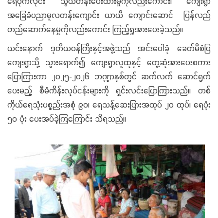
ရေပိုက်လိုင်း သွယ်တန်းပေးထားမှုကိုလည်းကောင်း၊ ကျေးရွာ
အခြေခံပညာမူလတန်းကျောင်း ယာယီ ကျောင်းဆောင် ပြန်လည်
တည်ဆောက်နေမှုကိုလည်းကောင်း ကြည့်ရှုအားပေးခဲ့သည်။
ယင်းနောက် ဒုတိယဝန်ကြီးနှင့်အဖွဲ့သည် အင်းပေါခုံ ခေတ်မီစံပြ
ကျေးရွာသို့ သွားရောက်၍ ကျေးရွာလူထုနှင့် တွေ့ဆုံအားပေးစကား
ပြောကြားကာ ၂၀၂၅-၂၀၂၆ ဘဏ္ဍာနှစ်တွင် ဆက်လက် ဆောင်ရွက်
ပေးမည့် စီမံကိန်းလုပ်ငန်းများကို ရှင်းလင်းပြောကြားသည်။ တစ်
ကိုယ်ရေသုံးပစ္စည်းအစုံ ၉၀၊ ရေသန့်ဆေးပြားအထုပ် ၂၀ ထုပ်၊ ရေပုံး
၅၀ ပုံး ပေးအပ်ခဲ့ကြကြောင်း သိရသည်။