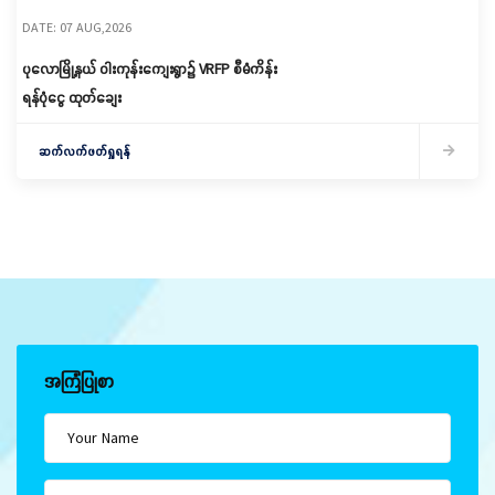
DATE: 07 AUG,2026
ပုလောမြို့နယ် ဝါးကုန်းကျေးရွာ၌ ‌VRFP စီမံကိန်း
ရန်ပုံငွေ ထုတ်ချေး
ဆက်လက်ဖတ်ရှုရန်
အကြံပြုစာ