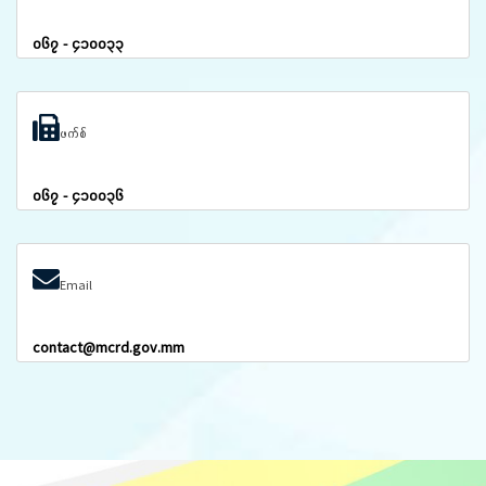
၀၆၇ - ၄၁၀၀၃၃
ဖက်စ်
၀၆၇ - ၄၁၀၀၃၆
Email
contact@mcrd.gov.mm