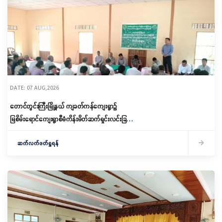
DATE: 07 AUG,2026
တောင်တွင်းကြီးမြို့နယ် ကျခတ်ကန်ကျေးရွာ၌
မြစိမ်းရောင်ကျေးရွာစီမံကိန်းမိတ်ဆက်ရှင်းလင်းခြင်း
နှင့် ကော်မတီဖွဲ့စည်းခြင်း ပြုလုပ်
ဆက်လက်ဖတ်ရှုရန်