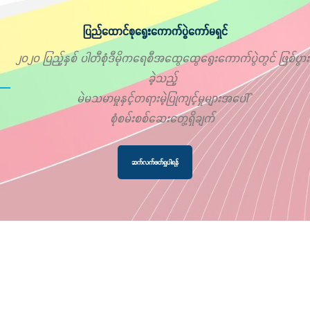
ပြည်ထောင်စုရွေးကောက်ပွဲကော်မရှင်
၂၀၂၀ ပြည့်နှစ် ပါတီစုံဒီမိုကရေစီအထွေထွေရွေးကောက်ပွဲတွင် ဖြစ်ပွား
ခဲ့သည့်
မဲမသမာမှုနှင့်တရားမဲ့ပြုကျင့်မှုများအပေါ်
စုံစမ်းစစ်ဆေးတွေ့ရှိချက်
ဆက်လက်ဖတ်ရှုပါရန်