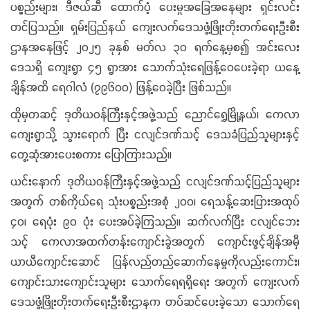
ပစ္စည်းများ၊ ဒီဇယ်ဆီ ထောက်ပံ့ ပေးမှုအခြေအနေများ ရှင်းလင်း
တင်ပြသည်။ ရှမ်းပြည်နယ် ကျေးလက်ဒေသဖွံ့ဖြိုးတိုးတက်ရေးဦးစီး
ဌာနအနေဖြင့် ၂၀၂၅ ခုနှစ် မတ်လ ၃၀ ရက်နေ့မှစ၍ အင်းလေး
ဒေသရှိ ကျေးရွာ ၄၅ ရွာအား သောက်သုံးရေဖြန့်ဝေပေးခဲ့ရာ ယနေ့
ချိန်အထိ ရေဂါလံ (၇၉၆၀၀) ဖြန့်ဝေခဲ့ပြီး ဖြစ်သည်။
ထိုမှတဆင့် ဒုတိယဝန်ကြီးနှင့်အဖွဲ့သည် ညောင်ရွှေမြို့နယ်၊ ကေလာ
ကျေးရွာသို့ သွားရောက် ပြီး ငလျင်ဒဏ်သင့် ဒေသခံပြည်သူများနှင့်
တွေ့ဆုံအားပေးစကား ပြောကြားသည်။
ယင်းနောက် ဒုတိယဝန်ကြီးနှင့်အဖွဲ့သည် ငလျင်ဒဏ်သင့်ပြည်သူများ
အတွက် တစ်ကိုယ်ရေ သုံးပစ္စည်းအစုံ ၂၀၀၊ ရေသန့်ဆေးပြားအထုပ်
၄၀၊ ရေပုံး ၉၀ ပုံး ပေးအပ်ခဲ့ကြသည်။ ဆက်လက်ပြီး ငလျင်ဘေး
သင့် ကေလာအထက်တန်းကျောင်းခွဲအတွက် ကျောင်းဖွင့်ချိန်အမှီ
ယာယီကျောင်းဆောင် ပြန်လည်တည်ဆောက်နေမှုကိုလည်းကောင်း၊
ကျောင်းသားကျောင်းသူများ သောက်ရေရရှိရေး အတွက် ကျေးလက်
ဒေသဖွံ့ဖြိုးတိုးတက်ရေးဦးစီးဌာနက တပ်ဆင်ပေးခဲ့သော သောက်ရေ