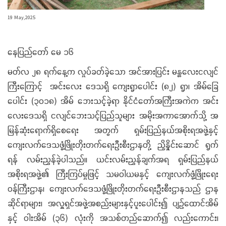
19 May,2025
နေပြည်တော် မေ ၁၆
မတ်လ ၂၈ ရက်နေ့က လှုပ်ခတ်ခဲ့သော အင်အားပြင်း မန္တလေးငလျင်
ကြီးကြောင့် အင်းလေး ဒေသရှိ ကျေးရွာပေါင်း (၈၂) ရွာ၊ အိမ်ခြေ
ပေါင်း (၃၀၁၈) အိမ် ဘေးသင့်ခဲ့ရာ နိုင်ငံတော်အကြီးအကဲက အင်း
လေးဒေသရှိ ငလျင်ဘေးသင့်ပြည်သူများ အမိုးအကာအောက်သို့ အ
မြန်ဆုံးရောက်ရှိစေရေး အတွက် ရှမ်းပြည်နယ်အစိုးရအဖွဲ့နှင့်
ကျေးလက်ဒေသဖွံ့ဖြိုးတိုးတက်ရေးဦးစီးဌာနတို့ ညှိနှိုင်းဆောင် ရွက်
ရန် လမ်းညွှန်ခဲ့ပါသည်။ ယင်းလမ်းညွှန်ချက်အရ ရှမ်းပြည်နယ်
အစိုးရအဖွဲ့၏ ကြီးကြပ်မှုဖြင့် သမဝါယမနှင့် ကျေးလက်ဖွံ့ဖြိုးရေး
ဝန်ကြီးဌာန၊ ကျေးလက်ဒေသဖွံ့ဖြိုးတိုးတက်ရေးဦးစီးဌာနသည် ဌာန
ဆိုင်ရာများ၊ အလှူရှင်အဖွဲ့အစည်းများနှင့်ပူးပေါင်း၍ ပျဉ်ထောင်အိမ်
နှင့် ဝါးအိမ် (၃၆) လုံးကို အသစ်တည်ဆောက်၍ လည်းကောင်း၊