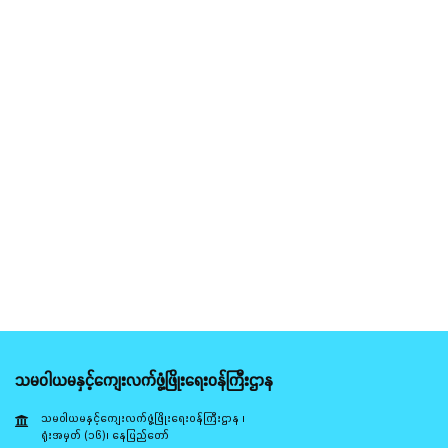
သမဝါယမနှင့်ကျေးလက်ဖွံ့ဖြိုးရေးဝန်ကြီးဌာန
သမဝါယမနှင့်ကျေးလက်ဖွံ့ဖြိုးရေးဝန်ကြီးဌာန ၊
ရုံးအမှတ် (၁၆)၊ နေပြည်တော်