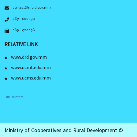
contact@mcrd.gov.mm
၀၆၇ - ၄၁၀၀၃၃
၀၆၇ - ၄၁၀၀၃၆
RELATIVE LINK
www.drd.gov.mm
www.ucmt.edu.mm
www.ucms.edu.mm
HitCounters
Ministry of Cooperatives and Rural Development ©