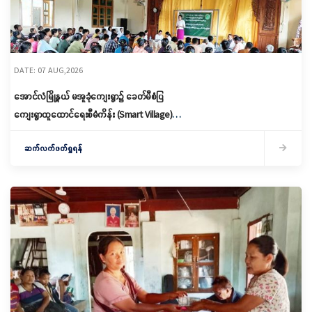
DATE: 07 AUG,2026
အောင်လံမြို့နယ် မအူခုံကျေးရွာ၌ ခေတ်မီစံပြ
ကျေးရွာထူထောင်ရေးစီမံကိန်း (Smart Village)
မိတ်ဆက်ရှင်လင်းခြင်းနှင့်ကော်မတီဖွဲ့စည်း
ဆက်လက်ဖတ်ရှုရန်