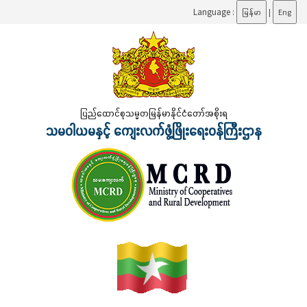
Language :
မြန်မာ
|
Eng
ပြည်ထောင်စုသမ္မတမြန်မာနိုင်ငံတော်အစိုးရ
သမဝါယမနှင့် ကျေးလက်ဖွံ့ဖြိုးရေးဝန်ကြီးဌာန