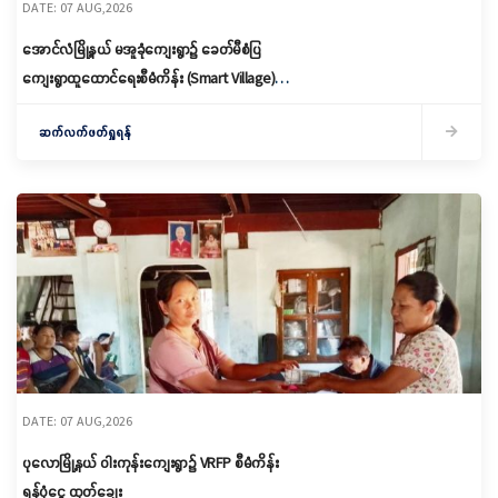
DATE: 07 AUG,2026
အောင်လံမြို့နယ် မအူခုံကျေးရွာ၌ ခေတ်မီစံပြ
ကျေးရွာထူထောင်ရေးစီမံကိန်း (Smart Village)
မိတ်ဆက်ရှင်လင်းခြင်းနှင့်ကော်မတီဖွဲ့စည်း
ဆက်လက်ဖတ်ရှုရန်
DATE: 07 AUG,2026
ပုလောမြို့နယ် ဝါးကုန်းကျေးရွာ၌ ‌VRFP စီမံကိန်း
ရန်ပုံငွေ ထုတ်ချေး