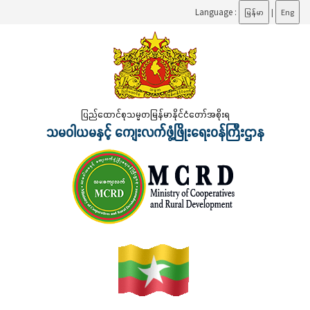
Language :
မြန်မာ
|
Eng
ပြည်ထောင်စုသမ္မတမြန်မာနိုင်ငံတော်အစိုးရ
သမဝါယမနှင့် ကျေးလက်ဖွံ့ဖြိုးရေးဝန်ကြီးဌာန