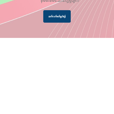
စုံစမ်းစစ်ဆေးတွေ့ရှိချက်
ဆက်လက်ဖတ်ရှုပါရန်