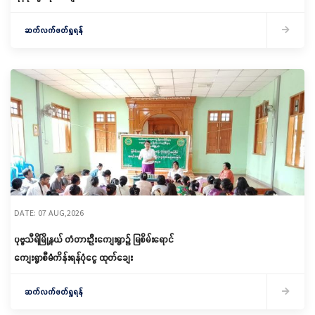
ဆက်လက်ဖတ်ရှုရန်
DATE: 07 AUG,2026
ပုဗ္ဗသီရိမြို့နယ် တံတားဦးကျေးရွာ၌ မြစိမ်းရောင်
ကျေးရွာစီမံကိန်းရန်ပုံငွေ ထုတ်ချေး
ဆက်လက်ဖတ်ရှုရန်