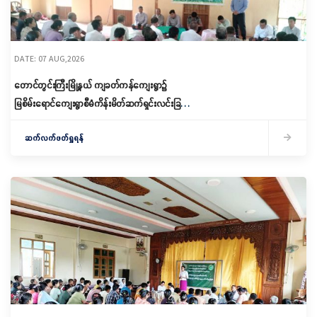
DATE: 07 AUG,2026
တောင်တွင်းကြီးမြို့နယ် ကျခတ်ကန်ကျေးရွာ၌
မြစိမ်းရောင်ကျေးရွာစီမံကိန်းမိတ်ဆက်ရှင်းလင်းခြင်း
နှင့် ကော်မတီဖွဲ့စည်းခြင်း ပြုလုပ်
ဆက်လက်ဖတ်ရှုရန်