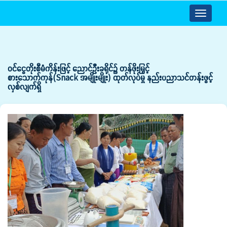
Toggle
navigatio
ဝင်ငွေတိုးစီမံကိန်းဖြင့် ညောင်ဦးခရိုင်၌ တန်ဖိုးမြှင့်
စားသောက်ကုန်(Snack အမျိုးမျိုး) ထုတ်လုပ်မှု နည်းပညာသင်တန်းဖွင့်
လှစ်လျက်ရှိ