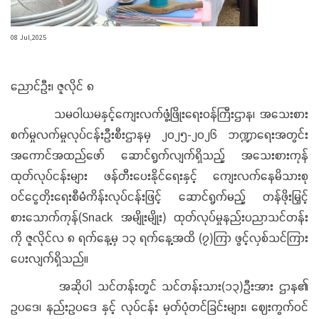
08 Jul,2025
ညောင်ဦး၊ ဇူလိုင် ၈
သမဝါယမနှင့်ကျေးလက်ဖွံ့ဖြိုးရေးဝန်ကြီးဌာန၊ အသေးစား
စက်မှုလက်မှုလုပ်ငန်းဦးစီးဌာနမှ ၂၀၂၅-၂၀၂၆ ဘဏ္ဍာရေးအတွင်း
အကောင်အထည်ဖော် ဆောင်ရွက်လျက်ရှိသည့် အသေးစားကုန်
ထုတ်လုပ်ငန်းများ ဖန်တီးပေးနိုင်ရေးနှင့် ကျေးလက်နေမိသားစု
ဝင်ငွေတိုးရေးစီမံကိန်းလုပ်ငန်းဖြင့် ဆောင်ရွက်မည့် တန်ဖိုးမြှင့်
စားသောက်ကုန်(Snack အမျိုးမျိုး) ထုတ်လုပ်မှုနည်းပညာသင်တန်း
ကို ဇူလိုင်လ ၈ ရက်နေ့မှ ၁၃ ရက်နေ့အထိ (၇)ကြာ ဖွင့်လှစ်သင်ကြား
ပေးလျက်ရှိသည်။
အဆိုပါ သင်တန်းတွင် သင်တန်းသား(၁၃)ဦးအား ဌာန၏
ဥပဒေ၊ နည်းဥပဒေ နှင့် လုပ်ငန်း မှတ်ပုံတင်ခြင်းများ၊ ဈေးကွက်ဝင်