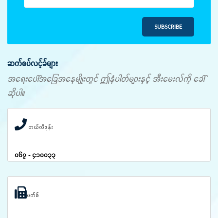
SUBSCRIBE
ဆက်စပ်လင့်ခ်များ
အရေးပေါ်အခြေအနေမျိုးတွင် ဤနံပါတ်များနှင့် အီးမေးလ်ကို ခေါ်
ဆိုပါ။
တယ်လီဖုန်း
၀၆၇ - ၄၁၀၀၃၃
ဖက်စ်