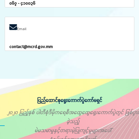
၀၆၇ - ၄၁၀၀၃၆
Email
contact@mcrd.gov.mm
ပြည်ထောင်စုရွေးကောက်ပွဲကော်မရှင်
၂၀၂၀ ပြည့်နှစ် ပါတီစုံဒီမိုကရေစီအထွေထွေရွေးကောက်ပွဲတွင် ဖြစ်ပွား
ခဲ့သည့်
မဲမသမာမှုနှင့်တရားမဲ့ပြုကျင့်မှုများအပေါ်