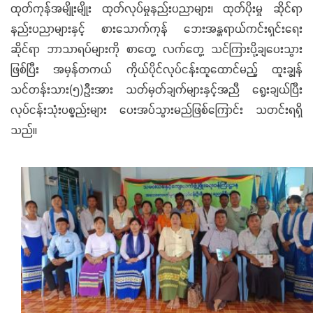
ထုတ်ကုန်အမျိုးမျိုး ထုတ်လုပ်မှုနည်းပညာများ၊ ထုတ်ပိုးမှု ဆိုင်ရာ
နည်းပညာများနှင့် စားသောက်ကုန် ဘေးအန္တရာယ်ကင်းရှင်းရေး
ဆိုင်ရာ ဘာသာရပ်များကို စာတွေ့ လက်တွေ့ သင်ကြားပို့ချပေးသွား
ဖြစ်ပြီး အမှန်တကယ် ကိုယ်ပိုင်လုပ်ငန်းထူထောင်မည့် ထူးချွန်
သင်တန်းသား(၅)ဦးအား သတ်မှတ်ချက်များနှင့်အညီ ရွေးချယ်ပြီး
လုပ်ငန်းသုံးပစ္စည်းများ ပေးအပ်သွားမည်ဖြစ်ကြောင်း သတင်းရရှိ
သည်။