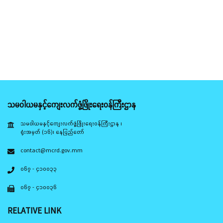
သမဝါယမနှင့်ကျေးလက်ဖွံ့ဖြိုးရေးဝန်ကြီးဌာန
သမဝါယမနှင့်ကျေးလက်ဖွံ့ဖြိုးရေးဝန်ကြီးဌာန ၊
ရုံးအမှတ် (၁၆)၊ နေပြည်တော်
contact@mcrd.gov.mm
၀၆၇ - ၄၁၀၀၃၃
၀၆၇ - ၄၁၀၀၃၆
RELATIVE LINK