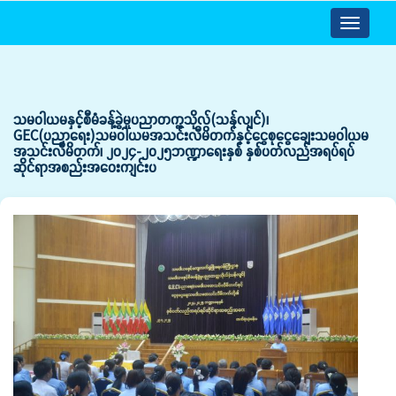
Toggle
navigatio
သမဝါယမနှင့်စီမံခန့်ခွဲမှုပညာတက္ကသိုလ်(သန်လျင်)၊
GEC(ပညာရေး)သမဝါယမအသင်းလီမိတက်နှင့်ငွေစုငွေချေးသမဝါယမ
အသင်းလီမိတက်၊ ၂၀၂၄-၂၀၂၅ဘဏ္ဍာရေးနှစ် နှစ်ပတ်လည်အရပ်ရပ်
ဆိုင်ရာအစည်းအဝေးကျင်းပ