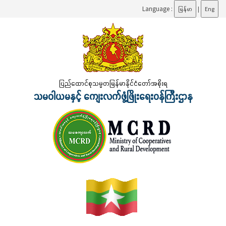
Language :
မြန်မာ
|
Eng
ပြည်ထောင်စုသမ္မတမြန်မာနိုင်ငံတော်အစိုးရ
သမဝါယမနှင့် ကျေးလက်ဖွံ့ဖြိုးရေးဝန်ကြီးဌာန