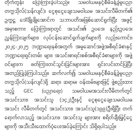
တိုက်တွန်း ပြောကြားခဲ့ပါသည်။ သမဝါယမနှင့်စီမံခန့်ခွဲမှုပညာ
တက္ကသိုလ်(သန်လျင်)၊ ငွေစုငွေချေးသမဝါယမ အသင်းလီမိတက်၏
ဥက္ကဋ္ဌ ဒေါ်ချိုချိုအောင်က သဘာပတိအဖြစ်ဆောင်ရွက်ပြီး အဖွင့်
အမှာစကား ပြောကြားရာတွင် အသင်း၏ ဥပဒေ၊ နည်းဥပဒေ၊
ညွှန်ကြားချက်များ၊ လုပ်ငန်းဆောင်ရွက်ချက်များကို လည်းကောင်း၊
၂၀၂၄-၂၀၂၅ ဘဏ္ဍာရေးနှစ်အတွက် အမှုဆောင်အဖွဲ့အစီရင်ခံစာနှင့်
ဘဏ္ဍာရေးရှင်းတမ်း များ၊ အသင်းစာရင်းစစ်အစီရင်ခံစာများကို အဖွဲ့
ဝင်များက ဖတ်ကြားတင်သွင်းခြင်းများအား ရှင်းလင်းတင်ပြပြီး
အတည်ပြုခဲ့ကြပါသည်။ ဆက်လက်၍ သမဝါယမနှင့်စီမံခန့်ခွဲမှုပညာ
တက္ကသိုလ်(သန်လျင်)ရှိ ဆရာ၊ ဆရာမ၊ ဝန်ထမ်းများဖြင့် ဖွဲ့စည်းထား
သည့် GEC (ပညာရေး) သမဝါယမအသင်းလီမိတက်တွင်
အသင်းသား၊ အသင်းသူ (၁၄၂)ဦးနှင့် ငွေစုငွေချေးသမဝါယမ
အသင်း လီမိတက်တွင် အသင်းသား၊ အသင်းသူ(၁၉၉)ဦးရှိပြီး တက်
ရောက်လာသည့် အသင်းသား၊ အသင်းသူ များအား စရိတ်ချီးမြှင့်ငွေ
များကို အသီးသီးထောက်ပံ့ပေးအပ်ခဲ့ကြောင်း သိရှိရပါသည်။