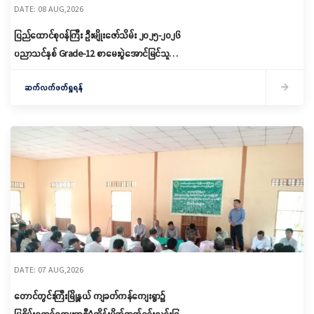
DATE: 08 AUG,2026
ပြည်ထောင်စုဝန်ကြီး ဦးမျိုးဇော်သိမ်း ၂၀၂၅-၂၀၂၆
ပညာသင်နှစ် Grade-12 စာမေးပွဲအောင်မြင်သူများ
နှင့် ဂုဏ်ထူးရရှိသူများကို ဆုများချီးမြှင့်ပေးအပ်
ဆက်လက်ဖတ်ရှုရန်
DATE: 07 AUG,2026
တောင်တွင်းကြီးမြို့နယ် ကျခတ်ကန်ကျေးရွာ၌