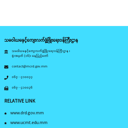
သမဝါယမနှင့်ကျေးလက်ဖွံ့ဖြိုးရေးဝန်ကြီးဌာန
သမဝါယမနှင့်ကျေးလက်ဖွံ့ဖြိုးရေးဝန်ကြီးဌာန ၊
ရုံးအမှတ် (၁၆)၊ နေပြည်တော်
contact@mcrd.gov.mm
၀၆၇ - ၄၁၀၀၃၃
၀၆၇ - ၄၁၀၀၃၆
RELATIVE LINK
www.drd.gov.mm
www.ucmt.edu.mm