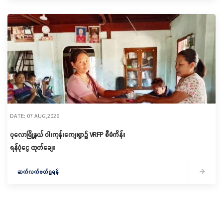
DATE: 07 AUG,2026
ပုလောမြို့နယ် ဝါးကုန်းကျေးရွာ၌ ‌VRFP စီမံကိန်း
ရန်ပုံငွေ ထုတ်ချေး
ဆက်လက်ဖတ်ရှုရန်