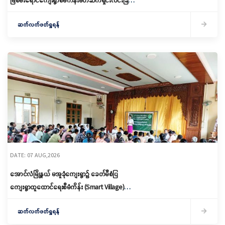
မြစိမ်းရောင်ကျေးရွာစီမံကိန်းမိတ်ဆက်ရှင်းလင်းခြင်း
နှင့် ကော်မတီဖွဲ့စည်းခြင်း ပြုလုပ်
ဆက်လက်ဖတ်ရှုရန်
DATE: 07 AUG,2026
အောင်လံမြို့နယ် မအူခုံကျေးရွာ၌ ခေတ်မီစံပြ
ကျေးရွာထူထောင်ရေးစီမံကိန်း (Smart Village)
မိတ်ဆက်ရှင်လင်းခြင်းနှင့်ကော်မတီဖွဲ့စည်း
ဆက်လက်ဖတ်ရှုရန်