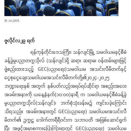
30 Jul,2025
ဇူလိုင်လ၂၉ ရက်
ရန်ကုန်တိုင်းဒေသကြီး၊ သန်လျင်မြို့ သမဝါယမနှင့်စီမံ
ခန့်ခွဲမှုပညာတက္ကသိုလ် (သန်လျင်)ရှိ ဆရာ၊ ဆရာမ၊ ဝန်ထမ်းများဖြင့်
ဖွဲ့စည်းထားသည့် GEC(ပညာရေး)သမဝါယမ အသင်းလီမိတက်နှင့်
ငွေစုငွေချေးသမဝါယမအသင်းလီမိတက်တို့၏၂၀၂၄-၂၀၂၅
ဘဏ္ဍာရေးနှစ် အတွက် နှစ်ပတ်လည်အရပ်ရပ်ဆိုင်ရာ အစည်းအဝေး
အခမ်းအနားကို ယနေ့နံနက်(၁၀:၀၀)နာရီ က သမဝါယမနှင့်စီမံခန့်ခွဲ
မှုပညာတက္ကသိုလ်(သန်လျင်)၊ ဘက်စုံသုံးခန်းမ၌ ကျင်းပခဲ့ကြောင်း
သိရသည်။ အခမ်းအနားတွင် GEC(ပညာရေး) သမဝါယမအသင်းလီ
မိတက်၏ ဥက္ကဋ္ဌ ဒေါက်တာရီရီဝင်းက သဘာပတိ အဖြစ်ဆောင်ရွက်
ပြီး အဖွင့်အမှာစကားပြောကြားရာတွင် GEC(ပညာရေး) သမဝါယမ