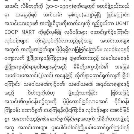
အသင်း လီမိတက်ကို (၃၁-၁-၁၉၉၅)ရက်နေ့တွင် စတင်ဖွဲ့စည်းသည်
မှာ ယနေ့ဆိုရင် သက်တမ်း နှစ်(၃၀)ကျော်ခဲ့ပြီ ဖြစ်ကြောင်း၊
အသင်းသားများ၏ အကျိုးစီပွားတိုးတက်ရေးကို ရည်ရွယ်ကာ UCMT
COOP MART ကိုဖွင့်လှစ်၍ လုပ်ငန်းများ ဆောင်ရွက်ခဲ့ကြောင်း၊
လုပ်ငန်းများ တိုးချဲ့လုပ်ကိုင်လာသည်နှင့်အမျှ အသင်းသားများ
အတွက် အကျိုးအမြတ်များ ပိုမိုရရှိလာပြီဖြစ်ကြောင်း၊ သမဝါယမနှင့်
ကျေးလက် ဖွံ့ဖြိုးရေးဝန်ကြီးဌာနမှ ချမှတ်ထားသည့် သမဝါယမစနစ်
ဖွံ့ဖြိုးရေးဆိုင်ရာမူဝါဒများနှင့်အညီ မိမိတို့တက္ကသိုလ်၏ အခြေခံ
သမဝါယမအသင်း(၂)သင်း အနေဖြင့် လိုက်နာဆောင်ရွက်လျက် ရှိပါ
ကြောင်း၊ သမဝါယမ၏ကျင့်ဝတ်၊ သမဝါယမ၏ အနှစ်သာရများနှင့်
အညီ စိတ်တူကိုယ်တူ ဖွဲ့စည်းထားခြင်း ဖြစ်သဖြင့်
အသင်း၏လုပ်ငန်းစဉ်များကို ပိုမိုအောင်မြင်လာအောင် ဝိုင်းဝန်း
ကြိုးပမ်း ဆောင်ရွက် ပေးကြရန်လိုကြောင်း၊ လုပ်ငန်းများ အောင်မြင်
စွာ အကောင်ထည်ဖော်ဆောင်ရွက်နိုင်ရေးအတွက် ဒါရိုက်တာအဖွဲ့နှင့်
အတူ အသင်းသားများ ပူးပေါင်းပါဝင်ကြိုးပမ်းဆောင်ရွက်ကြပါရန်