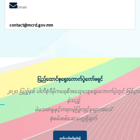
Email
contact@mcrd.gov.mm
ပြည်ထောင်စုရွေးကောက်ပွဲကော်မရှင်
၂၀၂၀ ပြည့်နှစ် ပါတီစုံဒီမိုကရေစီအထွေထွေရွေးကောက်ပွဲတွင် ဖြစ်ပွား
ခဲ့သည့်
မဲမသမာမှုနှင့်တရားမဲ့ပြုကျင့်မှုများအပေါ်
စုံစမ်းစစ်ဆေးတွေ့ရှိချက်
ဆက်လက်ဖတ်ရှုပါရန်