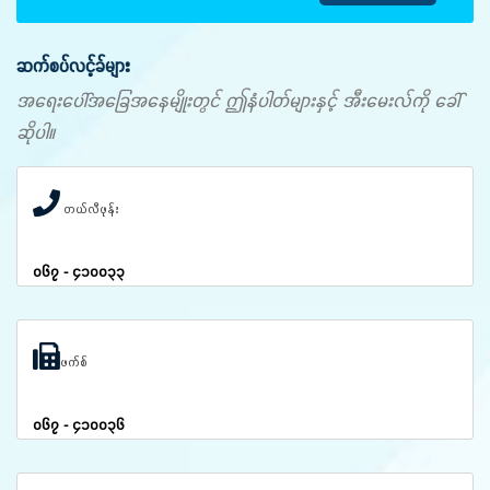
ဆက်စပ်လင့်ခ်များ
အရေးပေါ်အခြေအနေမျိုးတွင် ဤနံပါတ်များနှင့် အီးမေးလ်ကို ခေါ်
ဆိုပါ။
တယ်လီဖုန်း
၀၆၇ - ၄၁၀၀၃၃
ဖက်စ်
၀၆၇ - ၄၁၀၀၃၆