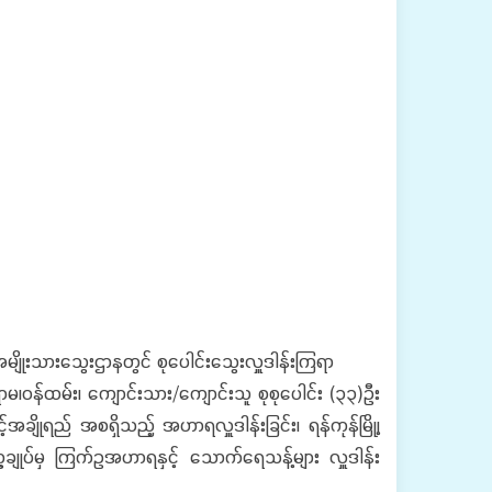
န်မြို့၊ အမျိုးသားသွေးဌာနတွင် စုပေါင်းသွေးလှူဒါန်းကြရာ
ဝန်ထမ်း၊ ကျောင်းသား/ကျောင်းသူ စုစုပေါင်း (၃၃)ဦး
်အချိုရည် အစရှိသည့် အဟာရလှူဒါန်းခြင်း၊ ရန်ကုန်မြို့၊
ောက္ခချုပ်မှ ကြက်ဥအဟာရနှင့် သောက်ရေသန့်များ လှူဒါန်း