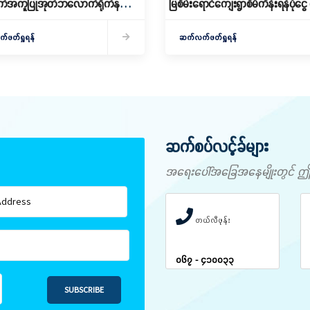
အကူပြုအုတ်ဘလောက်ရိုက်နည်း
မြစိမ်းရောင်ကျေးရွာစီမံကိန်းရန်ပုံငွ
ွင့်လှစ်
ချေး
ဖတ်ရှုရန်
ဆက်လက်ဖတ်ရှုရန်
ဆက်စပ်လင့်ခ်များ
အရေးပေါ်အခြေအနေမျိုးတွင် ဤနံပါ
တယ်လီဖုန်း
၀၆၇ - ၄၁၀၀၃၃
SUBSCRIBE