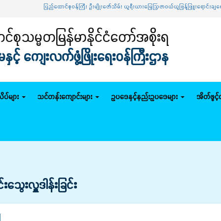
ပြည်ထောင်စုဝန်ကြီး ဦးမျိုးဇော်သိမ်း ယူရီးယားမြေဩဇာဝယ်ယူဖြန့်ဖြူးရောင်းချရေး ဦးဆောင
်စုသမ္မတမြန်မာနိုင်ငံတော်အစိုးရ
င့် ကျေးလက်ဖွံ့ဖြိုးရေးဝန်ကြီးဌာန
ိပ်များ
သင်တန်းကျောင်းများ
ဥပဒေနှင့်နည်းဥပဒေများ
အိတ်ဖွင့
်းသွေးလှူဒါန်းခြင်း