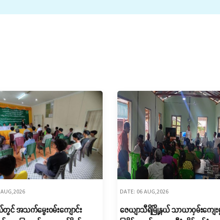
 AUG,2026
DATE: 06 AUG,2026
့နယ်တွင် အသက်မွေးဝမ်းကျောင်း
ဇေယျာသီရိမြို့နယ် သာယာဝှမ်းကျေးရ