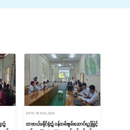
DATE: 06 AUG,2026
ွာ၌
ထားဝယ်ခရိုင်ရုံး၌ ဝန်ထမ်းစွမ်းဆောင်ရည်မြှင့်