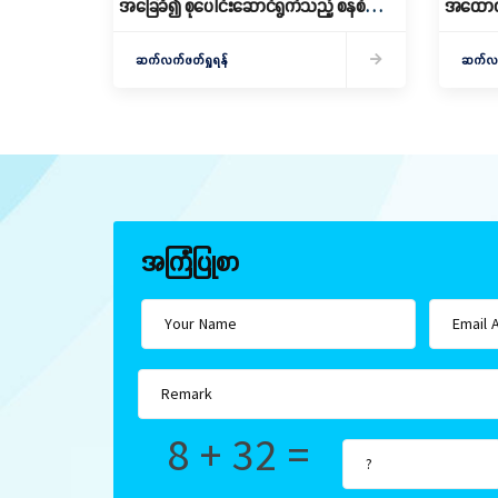
အခြေခံ၍ စုပေါင်းဆောင်ရွက်သည့် စနစ်ကျ
အထောက်
သော စိုက်ပျိုးရေးဆောင်ရွက်
သင်တန်းဖ
ဆက်လက်ဖတ်ရှုရန်
ဆက်လက်
အကြံပြုစာ
8 + 32 =