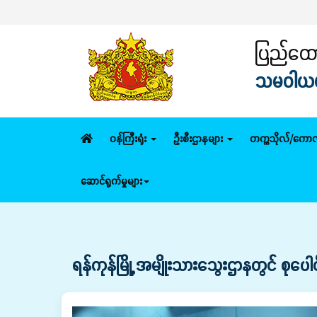
ပြည်ထောင
သမဝါယမနှ
ဝန်ကြီးရုံး
ဦးစီးဌာနများ
တက္ကသိုလ်/ကောလ
ဆောင်ရွက်မှုများ
ရန်ကုန်မြို့ အမျိုးသားသွေးဌာနတွင် စုပေါင