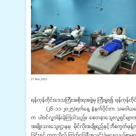
27 Nov,2025
ရန်ကုန်တိုင်းဒေသကြီးအစိုးရအဖွဲ့မှ ကြီးမှူး၍ ရန်ကုန်တိ
(၂၆-၁၁-၂၀၂၅)ရက်နေ့ နံနက်ပိုင်းက သမဝါယမနှင့်စီမ
က ပါဝင်လှူုဒါန်းခဲ့ကြပါသည်။ စေတနာသွေးလှူရှင်များအား
အမျိုးသားသွေးဌာနမှ မိုင်လို၊အချိုရည်နှင့်ဘီစကွတ်မုန
ခြင်းနှင့် တက္ကသိုလ် ကြက်ခြေနီအသင်းခွဲမှနေ့လယ်စာမျာ