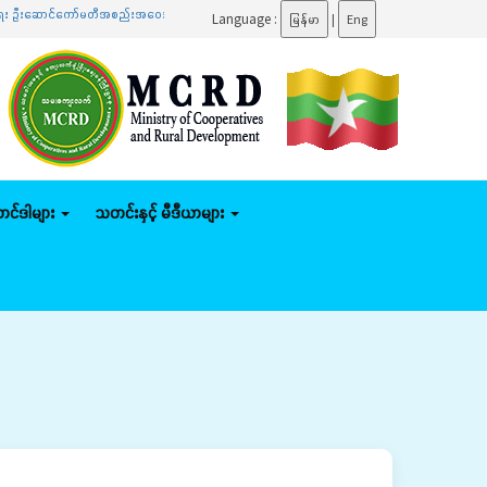
်ကော်မတီအစည်းအဝေးသို့ တက်ရောက်
.......
ပြည်ထောင်စုဝန်ကြီး ဦးမျိုးဇော်သိမ်း နေပြည်တော်ကောင်စ
Language :
မြန်မာ
|
Eng
်တင်ဒါများ
သတင်းနှင့် မီဒီယာများ