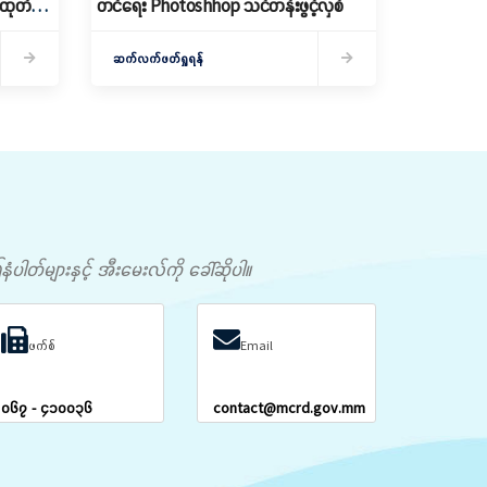
ေ ထုတ်
တင်ရေး Photoshhop သင်တန်းဖွင့်လှစ်
ဆက်လက်ဖတ်ရှုရန်
တ်များနှင့် အီးမေးလ်ကို ခေါ်ဆိုပါ။
ဖက်စ်
Email
၀၆၇ - ၄၁၀၀၃၆
contact@mcrd.gov.mm