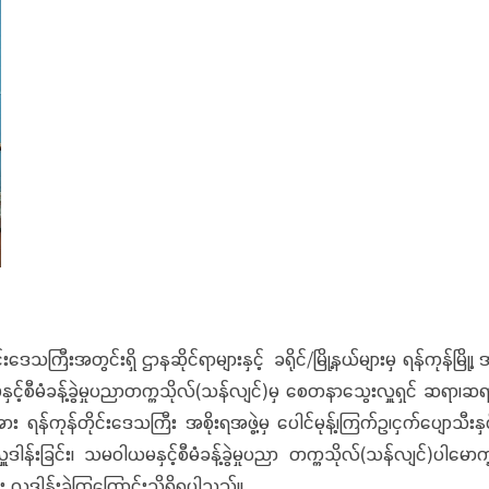
ုင်းဒေသကြီးအတွင်းရှိ ဌာနဆိုင်ရာများနှင့် ခရိုင်/မြို့နယ်များမှ ရန်ကု
ံခန့်ခွဲမှုပညာတက္ကသိုလ်(သန်လျင်)မှ စေတနာသွေးလှူရှင် ဆရာ၊ဆရာမ၊
 ရန်ကုန်တိုင်းဒေသကြီး အစိုးရအဖွဲ့မှ ပေါင်မုန့်၊ကြက်ဥ၊ငှက်ပျောသီးနှင့
့်လှူဒါန်းခြင်း၊ သမဝါယမနှင့်စီမံခန့်ခွဲမှုပညာ တက္ကသိုလ်(သန်လျင်)ပါမ
း လှူဒါန်းခဲ့ကြကြောင်းသိရှိရပါသည်။