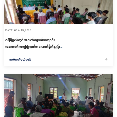
DATE: 06 AUG,2026
ငဖဲမြို့နယ်တွင် အသက်မွေးဝမ်းကျောင်း
အထောက်အကူပြုအုတ်ဘလောက်ရိုက်နည်း
သင်တန်းဖွင့်လှစ်
ဆက်လက်ဖတ်ရှုရန်