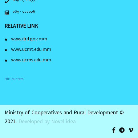
၀၆၇ - ၄၁၀၀၃၆
RELATIVE LINK
www.drd.gov.mm
www.ucmt.edu.mm
www.ucms.edu.mm
HitCounters
Ministry of Cooperatives and Rural Development ©
2021.
Developed by Novel idea