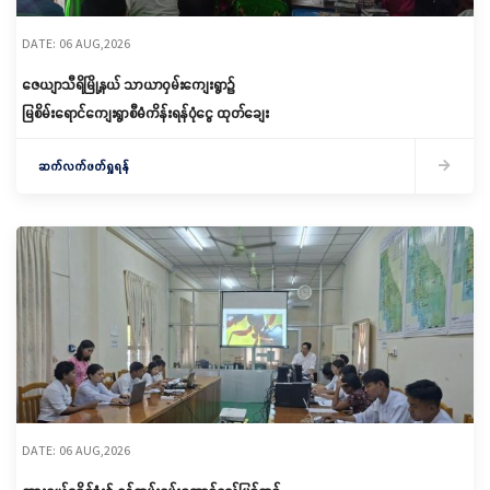
DATE: 06 AUG,2026
ဇေယျာသီရိမြို့နယ် သာယာဝှမ်းကျေးရွာ၌
မြစိမ်းရောင်ကျေးရွာစီမံကိန်းရန်ပုံငွေ ထုတ်ချေး
ဆက်လက်ဖတ်ရှုရန်
DATE: 06 AUG,2026