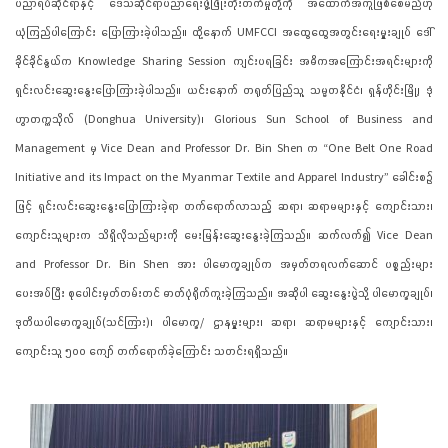
ပညာရပ်ဆိုင်ရာနှင့် ဒေသဆိုင်ရာပညာရေးဖွံ့ဖြိုးတိုးတက်မှုတို့ကို အထောက်အကူဖြစ်စေမည်ဟု
ယုံကြည်ပါကြောင်း ပြောကြားခဲ့ပါသည်။ ထို့နောက် UMFCCI အထွေထွေအတွင်းရေးမှူးချုပ် ဒေါ်
ခိုင်ခိုင်နွယ်က Knowledge Sharing Session ကျင်းပရခြင်း အဓိကအကြောင်းအရင်းများကို
ရှင်းလင်းဆွေးနွေးပြောကြားခဲ့ပါသည်။ ယင်းနောက် တရုတ်ပြည်သူ့ သမ္မတနိုင်ငံ၊ ရှန်ဟိုင်းမြို့၊ ဒုံ
ဟွာတက္ကသိုလ် (Donghua University)၊ Glorious Sun School of Business and
Management မှ Vice Dean and Professor Dr. Bin Shen က “One Belt One Road
Initiative and its Impact on the Myanmar Textile and Apparel Industry” ခေါင်းစဉ်
ဖြင့် ရှင်းလင်းဆွေးနွေးပြောကြားခဲ့ရာ တက်ရောက်လာသည့် ဆရာ၊ ဆရာမများနှင့် ကျောင်းသား၊
ကျောင်းသူများက သိရှိလိုသည်များကို မေးမြန်းဆွေးနွေးခဲ့ကြသည်။ ဆက်လက်၍ Vice Dean
and Professor Dr. Bin Shen အား ပါမောက္ခချုပ်က အမှတ်တရလက်ဆောင် ပစ္စည်းများ
ပေးအပ်ပြီး စုပေါင်းမှတ်တမ်းတင် ဓာတ်ပုံရိုက်ကူးခဲ့ကြသည်။ အဆိုပါ ဆွေးနွေးပွဲသို့ ပါမောက္ခချုပ်၊
ဒုတိယပါမောက္ခချုပ်(သင်ကြား)၊ ပါမောက္ခ/ ဌာနမှူးများ၊ ဆရာ၊ ဆရာမများနှင့် ကျောင်းသား၊
ကျောင်းသူ ၅၀၀ ကျော် တက်ရောက်ခဲ့ကြောင်း သတင်းရရှိသည်။