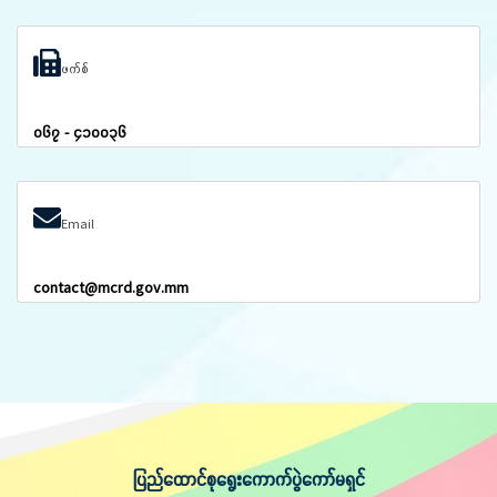
ဖက်စ်
၀၆၇ - ၄၁၀၀၃၆
Email
contact@mcrd.gov.mm
ပြည်ထောင်စုရွေးကောက်ပွဲကော်မရှင်