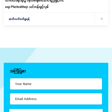
ထားဝယ်ခရိုင်ရုံး၌ ဝန်ထမ်းစွမ်းဆောင်ရည်မြှင့်တင်
ရေး Photoshhop သင်တန်းဖွင့်လှစ်
ဆက်လက်ဖတ်ရှုရန်
အကြံပြုစာ