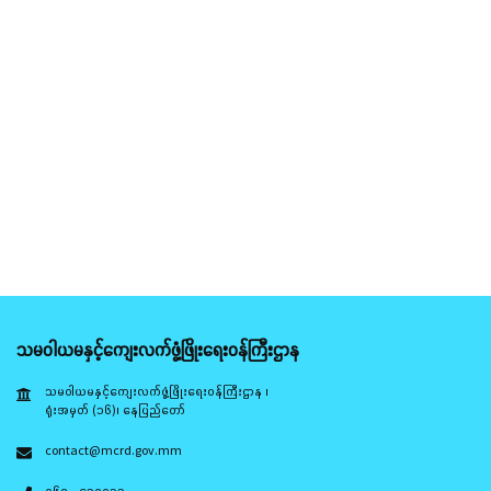
သမဝါယမနှင့်ကျေးလက်ဖွံ့ဖြိုးရေးဝန်ကြီးဌာန
သမဝါယမနှင့်ကျေးလက်ဖွံ့ဖြိုးရေးဝန်ကြီးဌာန ၊
ရုံးအမှတ် (၁၆)၊ နေပြည်တော်
contact@mcrd.gov.mm
၀၆၇ - ၄၁၀၀၃၃