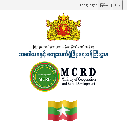
Language :
မြန်မာ
|
Eng
ပြည်ထောင်စုသမ္မတမြန်မာနိုင်ငံတော်အစိုးရ
သမဝါယမနှင့် ကျေးလက်ဖွံ့ဖြိုးရေးဝန်ကြီးဌာန