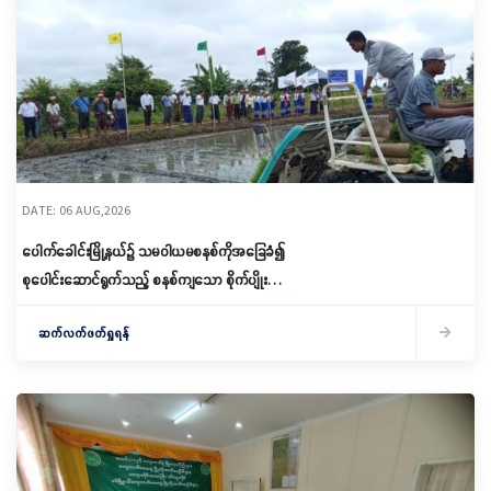
DATE: 06 AUG,2026
ပေါက်ခေါင်းမြို့နယ်၌ သမဝါယမစနစ်ကိုအခြေခံ၍
စုပေါင်းဆောင်ရွက်သည့် စနစ်ကျသော စိုက်ပျိုးရေး
ဆောင်ရွက်
ဆက်လက်ဖတ်ရှုရန်