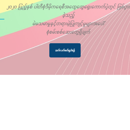
၂၀၂၀ ပြည့်နှစ် ပါတီစုံဒီမိုကရေစီအထွေထွေရွေးကောက်ပွဲတွင် ဖြစ်ပွား
ခဲ့သည့်
မဲမသမာမှုနှင့်တရားမဲ့ပြုကျင့်မှုများအပေါ်
စုံစမ်းစစ်ဆေးတွေ့ရှိချက်
ဆက်လက်ဖတ်ရှုပါရန်