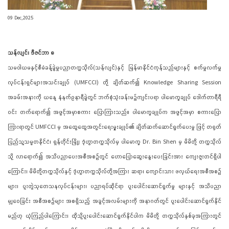
09 Dec,2025
သန်လျင်၊ ဒီဇင်ဘာ ၈
သမဝါယမနှင့်စီမံခန့်ခွဲမှုပညာတက္ကသိုလ်(သန်လျင်)နှင့် မြန်မာနိုင်ငံကုန်သည်များနှင့် စက်မှုလက်မှု
လုပ်ငန်းရှင်များအသင်းချုပ် (UMFCCI) တို့ ချိတ်ဆက်၍ Knowledge Sharing Session
အခမ်းအနားကို ယနေ့ နံနက်၉နာရီခွဲတွင် ဘက်စုံသုံးခန်းမ၌ကျင်းပရာ ပါမောက္ခချုပ် ဒေါက်တာရီရီ
ဝင်း တက်ရောက်၍ အဖွင့်အမှာစကား ပြောကြားသည်။ ပါမောက္ခချုပ်က အဖွင့်အမှာ စကားပြော
ကြားရာတွင် UMFCCI မှ အထွေထွေအတွင်းရေးမှူးချုပ်၏ ချိတ်ဆက်ဆောင်ရွက်ပေးမှု ဖြင့် တရုတ်
ပြည်သူ့သမ္မတနိုင်ငံ၊ ရှန်ဟိုင်းမြို့၊ ဒုံဟွာတက္ကသိုလ်မှ ပါမောက္ခ Dr. Bin Shen မှ မိမိတို့ တက္ကသိုလ်
သို့ လာရောက်၍ အသိပညာပေးအစီအစဉ်တွင် ဟောပြောဆွေးနွေးပေးခြင်းအား ကျေးဇူးတင်ရှိပါ
ကြောင်း၊ မိမိတို့တက္ကသိုလ်နှင့် ဒုံဟွာတက္ကသိုလ်တို့အကြား ဆရာ၊ ကျောင်းသား ဖလှယ်ရေးအစီအစဉ်
များ၊ ပူးတွဲသုတေသနလုပ်ငန်းများ၊ ပညာရပ်ဆိုင်ရာ ပူးပေါင်းဆောင်ရွက်မှု များနှင့် အသိပညာ
မျှဝေခြင်း အစီအစဉ်များ အစရှိသည့် အခွင့်အလမ်းများကို အနာဂတ်တွင် ပူးပေါင်းဆောင်ရွက်နိုင်
မည်ဟု ယုံကြည်ပါကြောင်း၊ ထိုသို့ပူးပေါင်းဆောင်ရွက်နိုင်ပါက မိမိတို့ တက္ကသိုလ်နှစ်ခုအကြားတွင်