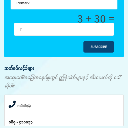
3 + 30 =
SUBSCRIBE
ဆက်စပ်လင့်ခ်များ
အရေးပေါ်အခြေအနေမျိုးတွင် ဤနံပါတ်များနှင့် အီးမေးလ်ကို ခေါ်
ဆိုပါ။
တယ်လီဖုန်း
၀၆၇ - ၄၁၀၀၃၃