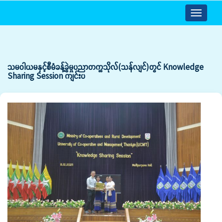
Toggle
navigatio
သမဝါယမနှင့်စီမံခန့်ခွဲမှုပညာတက္ကသိုလ်(သန်လျင်)တွင် Knowledge
Sharing Session ကျင်းပ