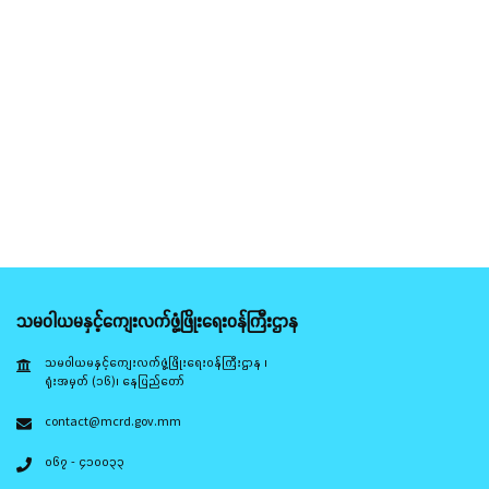
သမဝါယမနှင့်ကျေးလက်ဖွံ့ဖြိုးရေးဝန်ကြီးဌာန
သမဝါယမနှင့်ကျေးလက်ဖွံ့ဖြိုးရေးဝန်ကြီးဌာန ၊
ရုံးအမှတ် (၁၆)၊ နေပြည်တော်
contact@mcrd.gov.mm
၀၆၇ - ၄၁၀၀၃၃