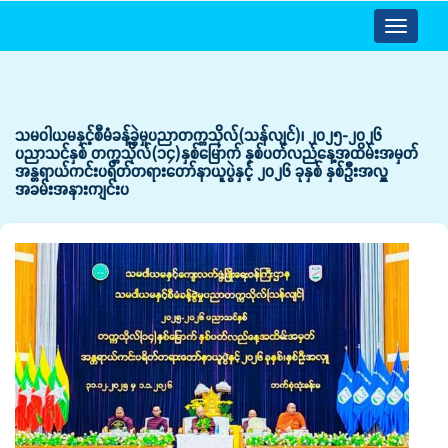
Toggle
navigatio
သမဝါယမနှင့်စီမံခန့်ခွဲမှုပညာတက္ကသိုလ်(သန်လျင်)၊ ၂၀၂၅-၂၀၂၆
ပညာသင်နှစ် တက္ကသိုလ်(၁၄)နှစ်မြောက် နှစ်ပတ်လည်နေ့အထိမ်းအမှတ်
အန္တရာယ်ကင်းပရိတ်တရားတော်နာယူပွဲနှင့် ၂၀၂၆ ခုနှစ် နှစ်ဦးအလှူ
အခမ်းအနားကျင်းပ