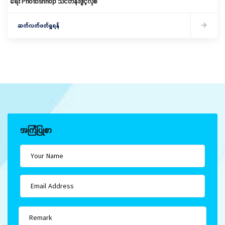
ရေး Photoshhop သင်တန်းဖွင့်လှစ်
ဆက်လက်ဖတ်ရှုရန်
အကြံပြုစာ