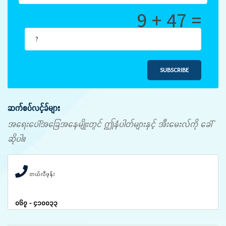
9 + 47 =
SUBSCRIBE
ဆက်စပ်လင့်ခ်များ
အရေးပေါ်အခြေအနေမျိုးတွင် ဤနံပါတ်များနှင့် အီးမေးလ်ကို ခေါ်
ဆိုပါ။
တယ်လီဖုန်း
၀၆၇ - ၄၁၀၀၃၃