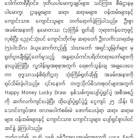
ဒေါက်တာရီရီဝင်း၊ ဒုတိယပါမောက္ခချုပ်များ၊ သင်ကြား၊ စီမံဌာနမှ
ပါမောက္ခ၊ ဌာနမှူးများ၊ ဆရာ၊ ဆရာမများ၊ ဝန်ထမ်းများနှင့်
ကျောင်းသား၊ ကျောင်းသူများ တက်ရောက်ခဲ့ကြပါသည်။ ဦးစွာ
အခမ်းအနားကို နမောတဿ (၃)ကြိမ် ရွတ်ဆို ဘုရားကန်တော့ဖွင့်
လှစ်ပြီး ညောင်သုံးပင် ကျောင်းတိုက်မှ ဆရာတော် ဦးလင်္ကာသာရထံမှ
(၅)ပါးသီလ ခံယူဆောက်တည်၍ သံဃာတော် အရှင်သူမြတ်များ မှ
ရွတ်ပွားချီးမြှင့်တော်မူသည့် အန္တရာယ်ကင်းပရိတ်တရားတော်များကို
နာယူခဲ့ကြပြီး လှူဒါန်းမှုအစုစုအတွက် ရေစက်သွန်းချ အမျှပေးဝေ
ကာ ဗုဒ္ဓသာသနံစိရံတိဌတု သုံးကြိမ်ရွတ်ဆို၍ အခမ်းအနားကို
ရုပ်သိမ်းခဲ့ပါသည်။ ၎င်းနောက် တက္ကသိုလ်မိသားစုဝင်များအတွက်
Happy Money Lucky Draw နှစ်သစ်ကူးပျော်ပွဲရွှင်ပွဲ အစီအစဉ်
ကို ဆက်လက်ကျင်းပခဲ့ပြီး ထိုပျော်ပွဲရွှင်ပွဲ၌ ငွေကျပ် ၂၅ သိန်း ၆
သောင်းကျပ်အား ဗလာမပါကံစမ်းမဲ ဖောက်ပေးခဲ့ရာ ဆရာ၊ ဆရာမ
များ၊ ဝန်ထမ်းများနှင့် ကျောင်းသား၊ ကျောင်းသူများ ပျော်ရွှင်စွာပါဝင်
ဆင်နွှဲ ခဲ့ကြပါသည်။
ဆက်လက်၍ ၂၀၂၆ ခုနှစ် နှစ်ဦးအလှူအခမ်းအနားကို ယနေ့ နံနက်