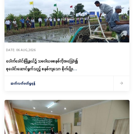
DATE: 06 AUG,2026
ပေါက်ခေါင်းမြို့နယ်၌ သမဝါယမစနစ်ကိုအခြေခံ၍
စုပေါင်းဆောင်ရွက်သည့် စနစ်ကျသော စိုက်ပျိုးရေး
ဆောင်ရွက်
ဆက်လက်ဖတ်ရှုရန်