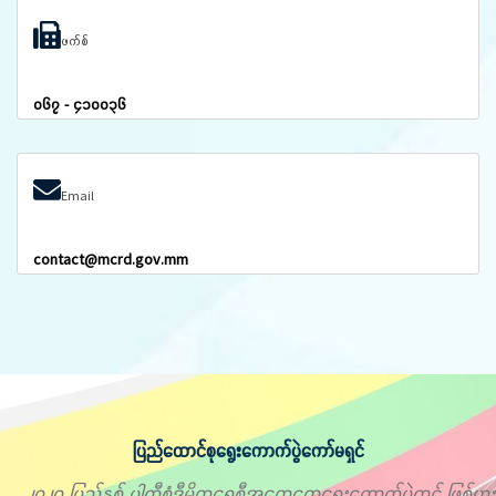
ဖက်စ်
၀၆၇ - ၄၁၀၀၃၆
Email
contact@mcrd.gov.mm
ပြည်ထောင်စုရွေးကောက်ပွဲကော်မရှင်
၂၀၂၀ ပြည့်နှစ် ပါတီစုံဒီမိုကရေစီအထွေထွေရွေးကောက်ပွဲတွင် ဖြစ်ပွား