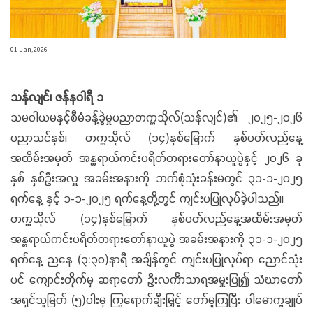
01 Jan,2026
သန်လျင်၊ ဇန်နဝါရီ ၁
သမဝါယမနှင့်စီမံခန့်ခွဲမှုပညာတက္ကသိုလ်(သန်လျင်)၏ ၂၀၂၅-၂၀၂၆
ပညာသင်နှစ်၊ တက္ကသိုလ် (၁၄)နှစ်မြောက် နှစ်ပတ်လည်နေ့
အထိမ်းအမှတ် အန္တရာယ်ကင်းပရိတ်တရားတော်နာယူပွဲနှင့် ၂၀၂၆ ခု
နှစ် နှစ်ဦးအလှူ အခမ်းအနားကို ဘက်စုံသုံးခန်းမတွင် ၃၁-၁-၂၀၂၅
ရက်နေ့ နှင့် ၁-၁-၂၀၂၅ ရက်နေ့တို့တွင် ကျင်းပပြုလုပ်ခဲ့ပါသည်။
တက္ကသိုလ် (၁၄)နှစ်မြောက် နှစ်ပတ်လည်နေ့အထိမ်းအမှတ်
အန္တရာယ်ကင်းပရိတ်တရားတော်နာယူပွဲ အခမ်းအနားကို ၃၁-၁-၂၀၂၅
ရက်နေ့ ညနေ (၃:၃၀)နာရီ အချိန်တွင် ကျင်းပပြုလုပ်ရာ ညောင်သုံး
ပင် ကျောင်းတိုက်မှ ဆရာတော် ဦးလင်္ကာသာရအမှူးပြု၍ သံဃာတော်
အရှင်သူမြတ် (၅)ပါးမှ ကြွရောက်ချီးမြှင့် တော်မူကြပြီး ပါမောက္ခချုပ်