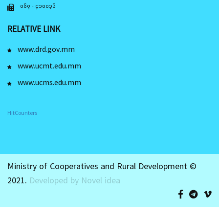
၀၆၇ - ၄၁၀၀၃၆
RELATIVE LINK
www.drd.gov.mm
www.ucmt.edu.mm
www.ucms.edu.mm
HitCounters
Ministry of Cooperatives and Rural Development ©
2021.
Developed by Novel idea