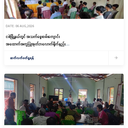
DATE: 06 AUG,2026
ငဖဲမြို့နယ်တွင် အသက်မွေးဝမ်းကျောင်း
အထောက်အကူပြုအုတ်ဘလောက်ရိုက်နည်း
သင်တန်းဖွင့်လှစ်
ဆက်လက်ဖတ်ရှုရန်