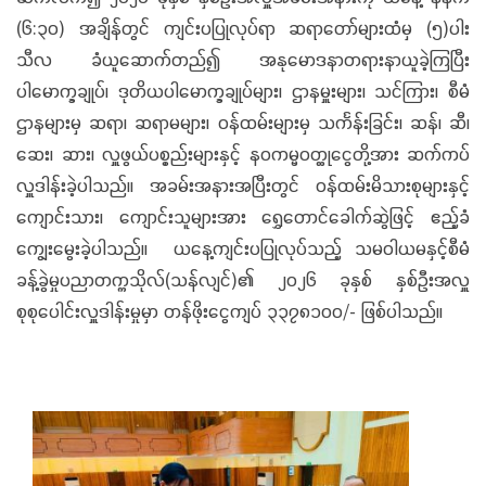
(၆:၃၀) အချိန်တွင် ကျင်းပပြုလုပ်ရာ ဆရာတော်များထံမှ (၅)ပါး
သီလ ခံယူဆောက်တည်၍ အနုမောဒနာတရားနာယူခဲ့ကြပြီး
ပါမောက္ခချုပ်၊ ဒုတိယပါမောက္ခချုပ်များ၊ ဌာနမှူးများ၊ သင်ကြား၊ စီမံ
ဌာနများမှ ဆရာ၊ ဆရာမများ၊ ဝန်ထမ်းများမှ သင်္ကန်းခြင်း၊ ဆန်၊ ဆီ၊
ဆေး၊ ဆား၊ လှူဖွယ်ပစ္စည်းများနှင့် နဝကမ္မဝတ္ထုငွေတို့အား ဆက်ကပ်
လှူဒါန်းခဲ့ပါသည်။ အခမ်းအနားအပြီးတွင် ဝန်ထမ်းမိသားစုများနှင့်
ကျောင်းသား၊ ကျောင်းသူများအား ရွှေတောင်ခေါက်ဆွဲဖြင့် ဧည့်ခံ
ကျွေးမွေးခဲ့ပါသည်။ ယနေ့ကျင်းပပြုလုပ်သည့် သမဝါယမနှင့်စီမံ
ခန့်ခွဲမှုပညာတက္ကသိုလ်(သန်လျင်)၏ ၂၀၂၆ ခုနှစ် နှစ်ဦးအလှူ
စုစုပေါင်းလှူဒါန်းမှုမှာ တန်ဖိုးငွေကျပ် ၃၃၇၈၁၀၀/- ဖြစ်ပါသည်။