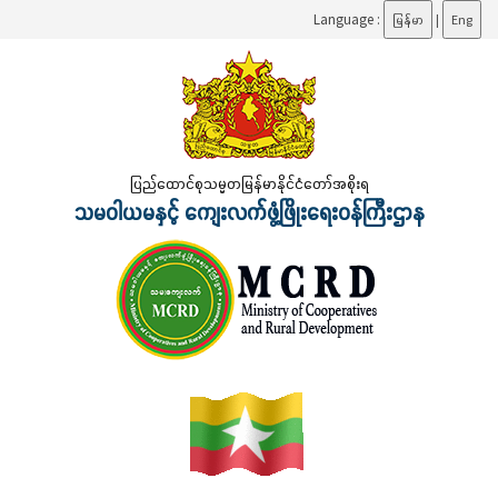
Language :
မြန်မာ
|
Eng
ပြည်ထောင်စုသမ္မတမြန်မာနိုင်ငံတော်အစိုးရ
သမဝါယမနှင့် ကျေးလက်ဖွံ့ဖြိုးရေးဝန်ကြီးဌာန