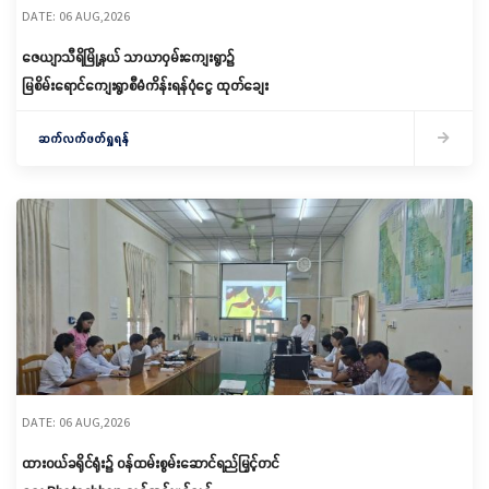
DATE: 06 AUG,2026
ဇေယျာသီရိမြို့နယ် သာယာဝှမ်းကျေးရွာ၌
မြစိမ်းရောင်ကျေးရွာစီမံကိန်းရန်ပုံငွေ ထုတ်ချေး
ဆက်လက်ဖတ်ရှုရန်
DATE: 06 AUG,2026
ထားဝယ်ခရိုင်ရုံး၌ ဝန်ထမ်းစွမ်းဆောင်ရည်မြှင့်တင်