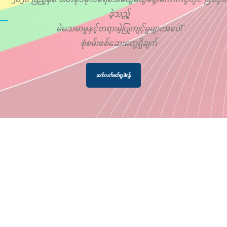
ခဲ့သည့်
မဲမသမာမှုနှင့်တရားမဲ့ပြုကျင့်မှုများအပေါ်
စုံစမ်းစစ်ဆေးတွေ့ရှိချက်
ဆက်လက်ဖတ်ရှုပါရန်