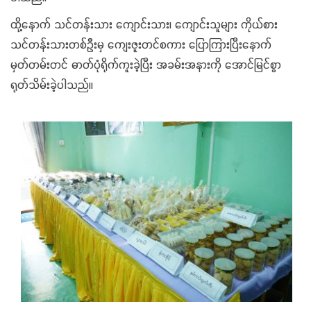
ထို့နောက် သင်တန်းသား ကျောင်းသား၊ ကျောင်းသူများ ကိုယ်စား
သင်တန်းသားတစ်ဦးမှ ကျေးဇူးတင်စကား ပြောကြားပြီးနောက်
မှတ်တမ်းတင် ဓာတ်ပုံရိုက်ကူးခဲ့ပြီး အခမ်းအနားကို ‌အောင်မြင်စွာ
ရုတ်သိမ်းခဲ့ပါသည်။