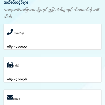
ဆက်စပ်လင့်ခ်များ
အရေးပေါ်အခြေအနေမျိုးတွင် ဤနံပါတ်များနှင့် အီးမေးလ်ကို ခေါ်
ဆိုပါ။
တယ်လီဖုန်း
၀၆၇ - ၄၁၀၀၃၃
ဖက်စ်
၀၆၇ - ၄၁၀၀၃၆
Email