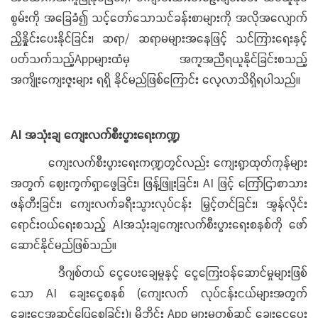
စွမ်းကို အခြေခံ၍ သင့်တော်သောသင်ခန်းစာများကို အလိုအလျောက်
ညှိနှိုင်းပေးနိုင်ခြင်း၊ ဆရာ/ ဆရာမများအနေဖြင့် သင်ကြားရေးနှင့်
ပတ်သက်သည့်Appများထံမှ အကူအညီရယူနိုင်ခြင်းစသည့်
အကျိုးကျေးဇူးများ ရရှိ နိုင်မည်ဖြစ်ကြောင်း လေ့လာသိရှိရပါသည်။
AI အသုံးချ ကျေးလက်စီးပွားရေးကဏ္ဍ
ကျေးလက်စီးပွားရေးကဏ္ဍတွင်လည်း ကျေးရွာထုတ်ကုန်များ
အတွက် ဈေးကွက်ရှာဖွေခြင်း၊ ဖြန့်ဖြူးခြင်း၊ AI ဖြင့် ကြော်ငြာစာသား
ဖန်တီးခြင်း၊ ကျေးလက်ခရီးသွားလုပ်ငန်း မြှင့်တင်ခြင်း၊ အွန်လိုင်း
ရောင်းဝယ်ရေးစသည့် AIအသုံးချကျေးလက်စီးပွားရေးစနစ်ကို ဖော်
ဆောင်နိုင်မည်ဖြစ်သည်။
ဒီဂျစ်တယ် ငွေပေးချေမှုနှင့် ငွေကြေးဝန်ဆောင်မှုများဖြစ်
သော AI ချေးငွေစနစ် (ကျေးလက် လုပ်ငန်းငယ်များအတွက်
ချေးငွေအဆင်ပြေစေခြင်း)၊ မိုဘိုင်း App များမှတစ်ဆင့် ချေးငွေပေး