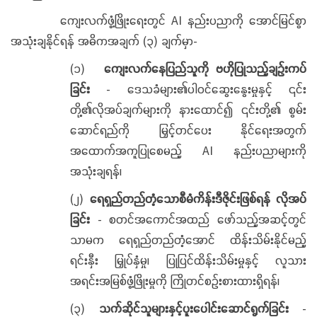
ကျေးလက်ဖွံ့ဖြိုးရေးတွင် AI နည်းပညာကို အောင်မြင်စွာ
အသုံးချနိုင်ရန် အဓိကအချက် (၃) ချက်မှာ-
(၁)
ကျေးလက်နေပြည်သူကို ဗဟိုပြုသည့်ချဉ်းကပ်
ခြင်း
- ဒေသခံများ၏ပါဝင်ဆွေးနွေးမှုနှင့် ၎င်း
တို့၏လိုအပ်ချက်များကို နားထောင်၍ ၎င်းတို့၏ စွမ်း
ဆောင်ရည်ကို မြှင့်တင်ပေး နိုင်ရေးအတွက်
အထောက်အကူပြုစေမည့် AI နည်းပညာများကို
အသုံးချရန်၊
(၂)
ရေရှည်တည်တံ့သောစီမံကိန်းဒီဇိုင်းဖြစ်ရန် လိုအပ်
ခြင်း
- စတင်အကောင်အထည် ဖော်သည့်အဆင့်တွင်
သာမက ရေရှည်တည်တံ့အောင် ထိန်းသိမ်းနိုင်မည့်
ရင်းနှီး မြှုပ်နှံမှု၊ ပြုပြင်ထိန်းသိမ်းမှုနှင့် လူသား
အရင်းအမြစ်ဖွံ့ဖြိုးမှုကို ကြိုတင်စဉ်းစားထားရှိရန်၊
(၃)
သက်ဆိုင်သူများနှင့်ပူးပေါင်းဆောင်ရွက်ခြင်း
-