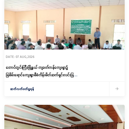
DATE: 07 AUG,2026
တောင်တွင်းကြီးမြို့နယ် ကျခတ်ကန်ကျေးရွာ၌
မြစိမ်းရောင်ကျေးရွာစီမံကိန်းမိတ်ဆက်ရှင်းလင်းခြင်း
နှင့် ကော်မတီဖွဲ့စည်းခြင်း ပြုလုပ်
ဆက်လက်ဖတ်ရှုရန်