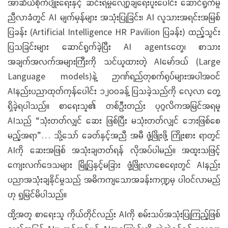
အာဆီယံစိုက်ပျိုးရေးနှင့် ဆင်းရဲမှုလျော့ချရေးပူးပေါင်း ဆောင်ရွက်မှု
ညီလာခံတွင် AI မျက်မှန်များ အသုံးပြုခြင်း၊ AI လူသားအရင်းအမြစ်
ပြခန်း (Artificial Intelligence HR Pavilion ပြခန်း) ထည့်သွင်း
ပြသခြင်းများ ဆောင်ရွက်ခဲ့ပြီး AI agentsတွေ၊ စာသား
အချက်အလက်အများကြီးကို သင်ယူထားတဲ့ AIမော်ဒယ် (Large
Language models)နဲ့ ဉာဏ်ရည်တုစက်ရုပ်များအပါအဝင်
AIနည်းပညာထုတ်ကုန်ပေါင်း ၁၂၀၀ခန့် ပြသခဲ့သည်ကို လေ့လာ တွေ့
ရှိခဲ့ရပါသည်။ စာရေးသူ၏ တစ်ဦးတည်း ပုဂ္ဂလိကအမြင်အရမူ
AIသည် “သုံးတတ်လျှင် ဆေး ဖြစ်ပြီး မသုံးတတ်လျှင် ဘေးဖြစ်စေ
မည့်အရာ”… သို့သော် ခေတ်နှင့်အညီ အမီ ဖွံ့ဖြိုးဖို့ ကြိုးစား ရာတွင်
AIကို ဆေးအဖြစ် အသုံးချတတ်ရန် လိုအပ်ပါမည်။ အထူးသဖြင့်
ကျေးလက်ဒေသများ မြို့ပြနှင့်မခြား ဖွံ့ဖြိုးလာစေရေးတွင် AIနည်း
ပညာအသုံးချနိုင်မှုသည် အဓိကကျသောအခန်းကဏ္ဍမှ ပါဝင်လာမည်
ဟု ရှုမြင်မိပါသည်။
ထို့အတူ စာရေးသူ ကိုယ်တိုင်လည်း AIကို စမ်းသပ်အသုံးပြုကြည့်ဖြစ်