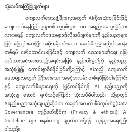
သုံးသပ်အကြံပြုချက်များ
ကျေးလက်ဒေသဖွံ့ဖြိုးရေးအတွက် AIကိုအသုံးချခြင်းဖြင့်
ကျေးလက်နေပြည်သူများ၏ လူမှုစီးပွား ဘဝ အရည်အသွေးမြင့်မား
လာစေရန် ကျေးလက်ဒေသများ၏လိုအပ်ချက်များကို နည်းပညာများ
ဖြင့် ဖြေရှင်းပေးပြီး အမှီအခိုကင်းသော ခေတ်မီလူမှုအသိုက်အဝန်း
တစ်ရပ် ဖော်ဆောင်ပေးခြင်းနှင့် ကျေးလက် ဒေသများ၏ရေ၊ မြေ၊
လုပ်သားအင်အားစသည့်အရင်းအမြစ် နည်းပါးမှုတို့ကို နည်းပညာ
အသုံးပြု၍ ကောင်းစွာစီမံနိုင်ခြင်းတို့ကြောင့် AIသည် ကျေးလက်
ဒေသများအတွက် ကြီးမားသော အခွင့်အလမ်း တစ်ရပ်ဖြစ်ပါကြောင်း
နှင့် ကျေးလက်စီးပွားရေးကို မြှင့်တင်နိုင်ရန် AI နည်းပညာကို
အသုံးချ ဆောင် ရွက်သင့်ကြောင်း သုံးသပ်မိပါသည်။ သို့ရာတွင်
AIနည်းပညာအသုံးချမည်ဆိုပါက အချက်အလက် စီမံကွပ်ကဲမှု(Data
Governance)၊ ကျင့်ဝတ်ဆိုင်ရာ (Privacy & ethical)၊ AI
Guideline များ စနစ်တကျ ချမှတ်ထားရှိရန် လွန်စွာအရေးကြီး
ပါသည်။