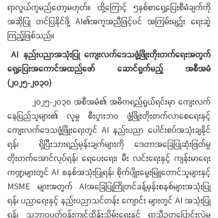
ရာလွယ်ကူမည်တော့မဟုတ်။ ထို့ကြောင့် ၅နှစ်စာရှေ့ပြေးစီမံချက်ကို
အဆိုပြု တင်ပြနိုင်ဖို့ AI၏အကူအညီဖြင့်ပင် အကြမ်းမျဉ်း ရေးဆွဲ
ကြည့်ဖြစ်သည်။
AI နည်းပညာအသုံးပြု ကျေးလက်ဒေသဖွံ့ဖြိုးတိုးတက်ရေးအတွက်
ရှေ့ပြေးအကောင်အထည်ဖော် ဆောင်ရွက်မည့် အစီအမံ
(၂၀၂၅-၂၀၃၀)
၂၀၂၅-၂၀၃၀ အစီအမံ၏ အဓိကရည်ရွယ်ရင်းမှာ ကျေးလက်
နေပြည်သူများ၏ လူမှု စီးပွားဘဝ ဖွံ့ဖြိုးတိုးတက်လာစေရေးနှင့်
ကျေးလက်ဒေသဖွံ့ဖြိုးရေးတွင် AI နည်းပညာ ပေါင်းစပ်အသုံးချနိုင်
ရန်၊ ရှိပြီးသားရည်မှန်းချက်များကို ဒေတာအခြေပြုဆုံးဖြတ်မှု
တိုးတက်အောင်လုပ်ရန်၊ ရေပေးရေး၊ မီး လင်းရေးနှင့် ကျန်းမာရေး
ကဏ္ဍများတွင် AI စနစ်အသုံးပြုရန်၊ စိုက်ပျိုးမွေးမြူတောင်သူများနှင့်
MSME များအတွက် AIအခြေပြုကြိုတင်ခန့်မှန်းစနစ်များအသုံးပြု
ရန်၊ ပညာရေးနှင့် နည်းပညာသင်တန်း ကျောင်း များတွင် AI အသုံးပြု
ရန်၊ သဘာဝပတ်ဝန်းကျင်ထိန်းသိမ်းရေးနှင့် ရာသီဥတုပြောင်းလဲမှု