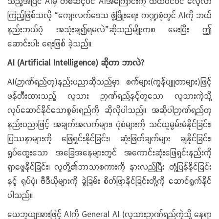
သည့်အပြင် AIမှ တစ်ဆင့်ပင် AIအကြောင်းကို ထဲထဲဝင်ဝင် လေ့လာ
ကြည့်ဖြစ်သလို “ကျေးလက်ဒေသ ဖွံ့ဖြိုးရေး ကဏ္ဍစုံတွင် AIကို ဘယ်
နည်းဘယ်ပုံ အသုံးချ၍ရမလဲ”ဆိုသည်မျိုးကစ မေးပြီး ဤ
ဆောင်းပါး ရေးဖြစ် ခဲ့သည်။
AI (Artificial Intelligence) ဆိုတာ ဘာလဲ?
AI(ဉာဏ်ရည်တု)နည်းပညာဆိုသည်မှာ စက်များ(ကွန်ပျူတာများ)ဖြင့်
ဖန်တီးထားသည့် လူသား ဉာဏ်ရည်နှင့်တူသော လူသားကဲ့သို့
လုပ်ဆောင်နိုင်သောစွမ်းရည်ကို ဆိုလိုပါသည်။ အဆိုပါဉာဏ်ရည်တု
နည်းပညာဖြင့် အချက်အလက်များ၊ ပုံစံများကို သင်ယူမွမ်းမံနိုင်ခြင်း၊
ပြဿနာများကို ဖြေရှင်းနိုင်ခြင်း၊ ဆုံးဖြတ်ချက်များ ချနိုင်ခြင်း၊
ရှုပ်ထွေးသော အခြေအနေများတွင် အကောင်းဆုံးဖြေရှင်းနည်းကို
ရှာဖွေနိုင်ခြင်း၊ လူတို့၏ဘာသာစကားကို နားလည်ပြီး တုံ့ပြန်နိုင်ခြင်း
နှင့် ရုပ်ပုံ၊ ဗီဒီယိုများကို ခွဲခြမ်း စိတ်ဖြာနိုင်ခြင်းတို့ကို ဆောင်ရွက်နိုင်
ပါသည်။
ယေဘူယျအားဖြင့် AIကို General AI (လူသားဉာဏ်ရည်ကဲ့သို့ နေရာ