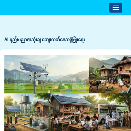
Toggle
navigatio
AI နည်းပညာအသုံးချ ကျေးလက်ဒေသဖွံ့ဖြိုးရေး