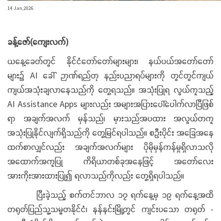
14 Jan,2026
ခန့်ဇော်(ကျေးလက်)
ယနေ့ခေတ်တွင် နိုင်ငံတော်တော်များများ၊ နယ်ပယ်အတော်တော်
များ၌ AI ခေါ် ဉာဏ်ရည်တု နည်းပညာရပ်များကို တွင်တွင်ကျယ်
ကျယ်အသုံးချလာနေသည်ကို တွေ့ရသည်။ အသုံးပြုရ လွယ်ကူသည့်
AI Assistance Apps များလည်း အများအပြားပေါ်ပေါက်လာပြီဖြစ်
ရာ အချက်အလက် မှန်သည်၊ မှားသည်အပထား အလွယ်တကူ
အသုံးပြုနိုင်လျက်ရှိသည်ကို တွေ့မြင်ရပါသည်။ စဦးပိုင်း အခြေအနေ
ထက်စာလျှင်လည်း အချက်အလက်များ ပိုမိုမှန်ကန်မှုရှိလာသလို
အထောက်အကူပြု ကိရိယာတစ်ခုအနေဖြင့် အတော်လေး
အားကိုးအားထားပြု၍ ရလာသည်ကိုလည်း တွေ့ရှိရပါသည်။
ပြီးခဲ့သည့် စက်တင်ဘာလ ၁၇ ရက်နေ့မှ ၁၉ ရက်နေ့အထိ
တရုတ်ပြည်သူ့သမ္မတနိုင်ငံ၊ နန်နင်းမြို့တွင် ကျင်းပသော တရုတ် -