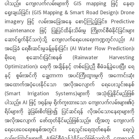
ပါသည်။ ကျေးလက်လမ်းများကို GIS mapping ဖြင့် နေရာ
ရွေးချယ်ခြင်း (GIS Mapping & Smart Road Design)၊ Drone
imagery ဖြင့် လမ်းအခြေအနေ စောင့်ကြည့်ခြင်း၊ Predictive
maintenance ဖြင့် ပြုပြင်ထိန်းသိမ်းမှု ကြိုတင်စီမံနိုင်ခြင်းများ
ဆောင်ရွက်နိုင်သကဲ့သို့ ကျေးလက်ရေပေးရေးကဏ္ဍတွင်လည်း AI
အခြေခံ ရေစီးဆင်းမှုခန့်မှန်းခြင်း (AI Water Flow Prediction)၊
မိုးရေ စုဆောင်းခြင်းစနစ် (Rainwater Harvesting
Optimization)၊ ရေကို အချိန်နှင့် တစ်ပြေးညီ စီမံခန့်ခွဲပေးပြီး ရေ
နှင့် စွမ်းအင်ကို ချွေတာကာ အပင်ကြီးထွားမှုကို အကောင်းဆုံး
အထောက်အပံ့ပေးနိုင်သော အလိုအလျောက် ရေပေးသွင်းစနစ်
(Smart Irrigation Systems)များကို အသုံးပြုနိုင်မည်ဖြစ်
ပါသည်။ AI ဖြင့် ဒရုန်းမှ ရိုက်ကူးထားသော ကျေးလက်လမ်းများ၏ပုံ
ရိပ်များကို ခွဲခြမ်းစိတ်ဖြာ၍ ပြင်ဆင်ရန် လိုအပ်သောနေရာများကို
အလိုအလျောက် ဖော်ထုတ်နိုင်မည်ဖြစ်သည်။ ထို့အတူ ကျေးလက်
ရေပေးဝေရေးစနစ်အတွင်း ရေသွင်းရေထုတ်စနစ်၊ ရေလွှဲ
လမ်းကြောင်းများကို AIဖြင့်စီမံခန့်ခွဲနိုင်မည်ဖြစ်သကဲ့သို့ ကျေးလက်