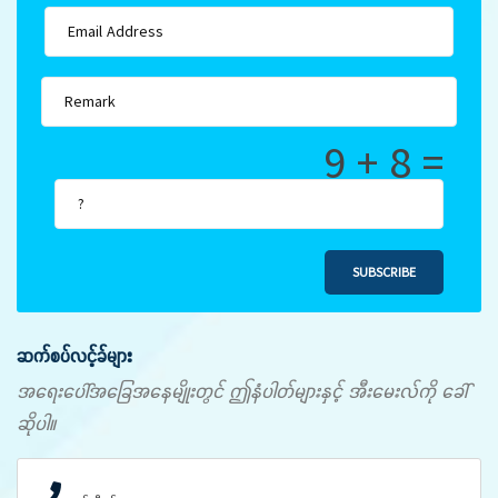
9 + 8 =
SUBSCRIBE
ဆက်စပ်လင့်ခ်များ
အရေးပေါ်အခြေအနေမျိုးတွင် ဤနံပါတ်များနှင့် အီးမေးလ်ကို ခေါ်
ဆိုပါ။