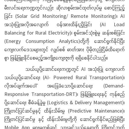
မီးလင်းရေးကဏ္ဍတွင်လည်း ဆိုလာစွမ်းအင်ထုတ်လုပ်မှု စောင့်ကြည့်
ခြင်း (Solar Grid Monitoring/ Remote Monitoring)၊ AI
အသုံးပြုအလိုအလျောက် ဝန်အားထိန်းညှိခြင်း (AI Load
Balancing for Rural Electricity)၊ စွမ်းအင်သုံးစွဲမှု ဆန်းစစ်ခြင်း
(Energy Consumption Analytics)တို့ကို ဆောင်ရွက်နိုင်ပြီး
ကျေးလက်ဒေသများတွင် လျှပ်စစ် ဓာတ်အား ပိုမိုတည်ငြိမ်ထိရောက်
စွာ ဖြန့်ဖြူးနိုင်စေမည့်အကျိုးကျေးဇူးကို ရရှိစေနိုင်ပါသည်။
သယ်ယူပို့ဆောင်ရေးကဏ္ဍတွင် AI အသုံးပြု ကျေးလက်
သယ်ယူပို့ဆောင်ရေး (AI- Powered Rural Transportation)၊
လိုအပ်ချက်အပေါ် အခြေခံသောပို့ဆောင်ရေး (Demand-
Responsive Transportation-DRT)၊ ဖြန့်ဖြူးရေးနှင့် ကုန်စည်
ပို့ဆောင်ရေး စီမံခန့်ခွဲမှု (Logistics & Delivery Management)၊
ကြိုတင်ပြင်ဆင်မှုနှင့် ထိန်းသိမ်းမှု (Predictive Maintenance)၊
ကြိုတင်ပြင်ဆင်မှု နှင့် ထိန်းသိမ်းမှုတို့ကို ဆောင်ရွက်နိုင်မည်ဖြစ်ပြီး
Mobile App များမှတစ်ဆင့် သွားချင်သည့်နေရာကို ကြိုတင်ဘွတ်