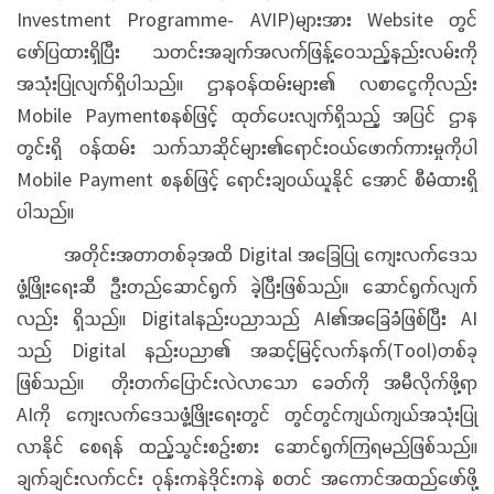
Investment Programme- AVIP)များအား Website တွင်
ဖော်ပြထားရှိပြီး သတင်းအချက်အလက်ဖြန့်ဝေသည့်နည်းလမ်းကို
အသုံးပြုလျက်ရှိပါသည်။ ဌာနဝန်ထမ်းများ၏ လစာငွေကိုလည်း
Mobile Paymentစနစ်ဖြင့် ထုတ်ပေးလျက်ရှိသည့် အပြင် ဌာန
တွင်းရှိ ဝန်ထမ်း သက်သာဆိုင်များ၏ရောင်းဝယ်ဖောက်ကားမှုကိုပါ
Mobile Payment စနစ်ဖြင့် ရောင်းချဝယ်ယူနိုင် အောင် စီမံထားရှိ
ပါသည်။
အတိုင်းအတာတစ်ခုအထိ Digital အခြေပြု ကျေးလက်ဒေသ
ဖွံ့ဖြိုးရေးဆီ ဦးတည်ဆောင်ရွက် ခဲ့ပြီးဖြစ်သည်။ ဆောင်ရွက်လျက်
လည်း ရှိသည်။ Digitalနည်းပညာသည် AI၏အခြေခံဖြစ်ပြီး AI
သည် Digital နည်းပညာ၏ အဆင့်မြင့်လက်နက်(Tool)တစ်ခု
ဖြစ်သည်။ တိုးတက်ပြောင်းလဲလာသော ခေတ်ကို အမီလိုက်ဖို့ရာ
AIကို ကျေးလက်ဒေသဖွံ့ဖြိုးရေးတွင် တွင်တွင်ကျယ်ကျယ်အသုံးပြု
လာနိုင် စေရန် ထည့်သွင်းစဉ်းစား ဆောင်ရွက်ကြရမည်ဖြစ်သည်။
ချက်ချင်းလက်ငင်း ဝုန်းကနဲဒိုင်းကနဲ စတင် အကောင်အထည်ဖော်ဖို့