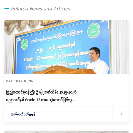
Related News and Articles
DATE: 08 AUG,2026
ပြည်ထောင်စုဝန်ကြီး ဦးမျိုးဇော်သိမ်း ၂၀၂၅-၂၀၂၆
ပညာသင်နှစ် Grade-12 စာမေးပွဲအောင်မြင်သူများ
နှင့် ဂုဏ်ထူးရရှိသူများကို ဆုများချီးမြှင့်ပေးအပ်
ဆက်လက်ဖတ်ရှုရန်