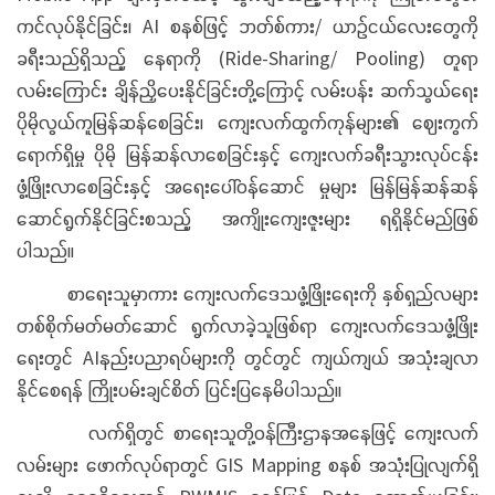
ကင်လုပ်နိုင်ခြင်း၊ AI စနစ်ဖြင့် ဘတ်စ်ကား/ ယာဉ်ငယ်လေးတွေကို
ခရီးသည်ရှိသည့် နေရာကို (Ride-Sharing/ Pooling) တူရာ
လမ်းကြောင်း ချိန်ညှိပေးနိုင်ခြင်းတို့ကြောင့် လမ်းပန်း ဆက်သွယ်ရေး
ပိုမိုလွယ်ကူမြန်ဆန်စေခြင်း၊ ကျေးလက်ထွက်ကုန်များ၏ ဈေးကွက်
ရောက်ရှိမှု ပိုမို မြန်ဆန်လာစေခြင်းနှင့် ကျေးလက်ခရီးသွားလုပ်ငန်း
ဖွံ့ဖြိုးလာစေခြင်းနှင့် အရေးပေါ်ဝန်ဆောင် မှုများ မြန်မြန်ဆန်ဆန်
ဆောင်ရွက်နိုင်ခြင်းစသည့် အကျိုးကျေးဇူးများ ရရှိနိုင်မည်ဖြစ်
ပါသည်။
စာရေးသူမှာကား ကျေးလက်ဒေသဖွံ့ဖြိုးရေးကို နှစ်ရှည်လများ
တစ်စိုက်မတ်မတ်ဆောင် ရွက်လာခဲ့သူဖြစ်ရာ ကျေးလက်ဒေသဖွံ့ဖြိုး
ရေးတွင် AIနည်းပညာရပ်များကို တွင်တွင် ကျယ်ကျယ် အသုံးချလာ
နိုင်စေရန် ကြိုးပမ်းချင်စိတ် ပြင်းပြနေမိပါသည်။
လက်ရှိတွင် စာရေးသူတို့ဝန်ကြီးဌာနအနေဖြင့် ကျေးလက်
လမ်းများ ဖောက်လုပ်ရာတွင် GIS Mapping စနစ် အသုံးပြုလျက်ရှိ