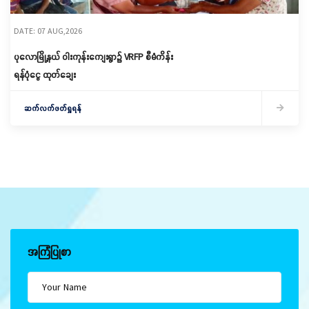
DATE: 07 AUG,2026
ပုလောမြို့နယ် ဝါးကုန်းကျေးရွာ၌ ‌VRFP စီမံကိန်း
ရန်ပုံငွေ ထုတ်ချေး
ဆက်လက်ဖတ်ရှုရန်
အကြံပြုစာ