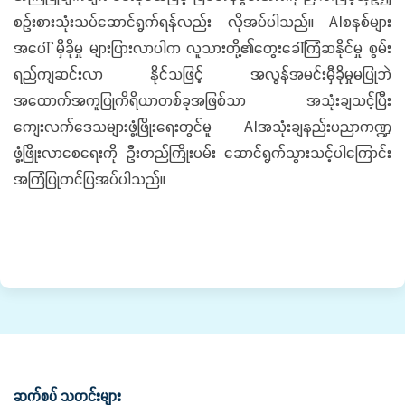
စဉ်းစားသုံးသပ်ဆောင်ရွက်ရန်လည်း လိုအပ်ပါသည်။ AIစနစ်များ
အပေါ် မှီခိုမှု များပြားလာပါက လူသားတို့၏တွေးခေါ်ကြံဆနိုင်မှု စွမ်း
ရည်ကျဆင်းလာ နိုင်သဖြင့် အလွန်အမင်းမှီခိုမှုမပြုဘဲ
အထောက်အကူပြုကိရိယာတစ်ခုအဖြစ်သာ အသုံးချသင့်ပြီး
ကျေးလက်ဒေသများဖွံ့ဖြိုးရေးတွင်မူ AIအသုံးချနည်းပညာကဏ္ဍ
ဖွံ့ဖြိုးလာစေရေးကို ဦးတည်ကြိုးပမ်း ဆောင်ရွက်သွားသင့်ပါကြောင်း
အကြံပြုတင်ပြအပ်ပါသည်။
ဆက်စပ် သတင်းများ