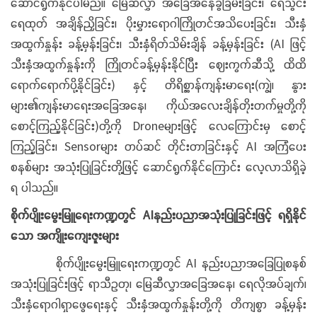
ဆောင်ရွက်နိုင်ပါမည်။ မြေဆီလွှာ အခြေအနေခွဲခြမ်းခြင်း၊ ရေသွင်း
ရေထုတ် အချိန်ညှိခြင်း၊ ပိုးမွှားရောဂါကြိုတင်အသိပေးခြင်း၊ သီးနှံ
အထွက်နှုန်း ခန့်မှန်းခြင်း၊ သီးနှံရိတ်သိမ်းချိန် ခန့်မှန်းခြင်း (AI ဖြင့်
သီးနှံအထွက်နှုန်းကို ကြိုတင်ခန့်မှန်းနိုင်ပြီး ဈေးကွက်ဆီသို့ ထိထိ
ရောက်ရောက်ပို့နိုင်ခြင်း) နှင့် တိရိစ္ဆာန်ကျန်းမာရေး(ကျွဲ၊ နွား
များ၏ကျန်းမာရေးအခြေအနေ၊ ကိုယ်အလေးချိန်တိုးတက်မှုတို့ကို
စောင့်ကြည့်နိုင်ခြင်း)တို့ကို Droneများဖြင့် လေကြောင်းမှ စောင့်
ကြည့်ခြင်း၊ Sensorများ တပ်ဆင် တိုင်းတာခြင်းနှင့် AI အကြံပေး
စနစ်များ အသုံးပြုခြင်းတို့ဖြင့် ဆောင်ရွက်နိုင်ကြောင်း လေ့လာသိရှိခဲ့
ရ ပါသည်။
စိုက်ပျိုးမွေးမြူရေးကဏ္ဍတွင် AIနည်းပညာအသုံးပြုခြင်းဖြင့် ရရှိနိုင်
သော အကျိုးကျေးဇူးများ
စိုက်ပျိုးမွေးမြူရေးကဏ္ဍတွင် AI နည်းပညာအခြေပြုစနစ်
အသုံးပြုခြင်းဖြင့် ရာသီဥတု၊ မြေဆီလွှာအခြေအနေ၊ ရေလိုအပ်ချက်၊
သီးနှံရောဂါရှာဖွေရေးနှင့် သီးနှံအထွက်နှုန်းတို့ကို တိကျစွာ ခန့်မှန်း