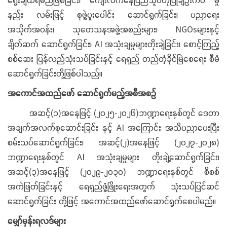
နည်း လမ်းဖြင့် စုဖွဲ့ပူးပေါင်း ဆောင်ရွက်ခြင်း၊ ပညာရေး
အသိုက်အဝန်း၊ သုတေသနအဖွဲ့အစည်းများ၊ NGOsများနှင့်
ချိတ်ဆက် ဆောင်ရွက်ခြင်း၊ AI အသုံးချမှုများတိုးချဲ့ခြင်း၊ စောင့်ကြည့်
စစ်ဆေး ပြန်လည်သုံးသပ်ခြင်းနှင့် ရေရှည် တည်တံ့ခိုင်မြဲစေရေး စီမံ
ဆောင်ရွက်ခြင်းတို့ဖြစ်ပါသည်။
အကောင်အထည်ဖော် ဆောင်ရွက်မည့်အစီအစဉ်
အဆင့်(၁)အနေဖြင့် (၂၀၂၅-၂၀၂၆)ဘဏ္ဍာရေးနှစ်တွင် ဒေတာ
အချက်အလက်စုဆောင်းခြင်း နှင့် AI အကြောင်း အသိပညာပေးပြီး
စမ်းသပ်ဆောင်ရွက်ခြင်း၊ အဆင့်(၂)အနေဖြင့် (၂၀၂၇-၂၀၂၈)
ဘဏ္ဍာရေးနှစ်တွင် AI အသုံးချမှုများ တိုးချဲ့ဆောင်ရွက်ခြင်း၊
အဆင့်(၃)အနေဖြင့် (၂၀၂၉-၂၀၃၀) ဘဏ္ဍာရေးနှစ်တွင် စိစစ်
အကဲဖြတ်ခြင်းနှင့် ရေရှည်ဖွံ့ဖြိုးရေးအတွက် သုံးသပ်ပြင်ဆင်
ဆောင်ရွက်ခြင်း တို့ဖြင့် အကောင်အထည်ဖော်ဆောင်ရွက်စေပါမည်။
မျှော်မှန်းရလဒ်များ