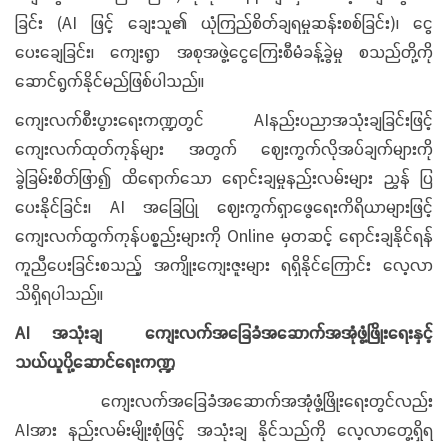
ခြင်း (AI ဖြင့် ချေးသူ၏ ယုံကြည်စိတ်ချရမှုဆန်းစစ်ခြင်း)၊ ငွေ
ပေးချေခြင်း၊ ကျေးရွာ အစုအဖွဲ့ငွေကြေးစီမံခန့်ခွဲမှု စသည်တို့ကို
ဆောင်ရွက်နိုင်မည်ဖြစ်ပါသည်။
ကျေးလက်စီးပွားရေးကဏ္ဍတွင် AIနည်းပညာအသုံးချခြင်းဖြင့်
ကျေးလက်ထုတ်ကုန်များ အတွက် ဈေးကွက်လိုအပ်ချက်များကို
ခွဲခြမ်းစိတ်ဖြာ၍ ထိရောက်သော ရောင်းချမှုနည်းလမ်းများ ညွှန် ပြ
ပေးနိုင်ခြင်း၊ AI အခြေပြု ဈေးကွက်ရှာဖွေရေးကိရိယာများဖြင့်
ကျေးလက်ထွက်ကုန်ပစ္စည်းများကို Online မှတဆင့် ရောင်းချနိုင်ရန်
ကူညီပေးခြင်းစသည့် အကျိုးကျေးဇူးများ ရရှိနိုင်ကြောင်း လေ့လာ
သိရှိရပါသည်။
AI အသုံးချ ကျေးလက်အခြေခံအဆောက်အအုံဖွံ့ဖြိုးရေးနှင့်
သယ်ယူပို့ဆောင်ရေးကဏ္ဍ
ကျေးလက်အခြေခံအဆောက်အအုံဖွံ့ဖြိုးရေးတွင်လည်း
AIအား နည်းလမ်းမျိုးစုံဖြင့် အသုံးချ နိုင်သည်ကို လေ့လာတွေ့ရှိရ