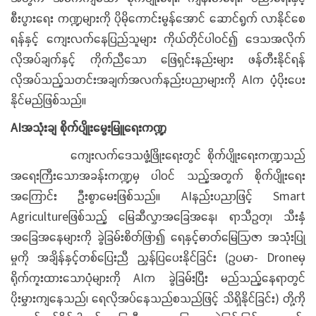
စီးပွားရေး ကဏ္ဍများကို ပိုမိုကောင်းမွန်‌အောင် ဆောင်ရွက် လာနိုင်စေ
ရန်နှင့် ကျေးလက်နေပြည်သူများ ကိုယ်တိုင်ပါဝင်၍ ဒေသအလိုက်
လိုအပ်ချက်နှင့် ကိုက်ညီသော ဖြေရှင်းနည်းများ ဖန်တီးနိုင်ရန်
လိုအပ်သည့်သတင်းအချက်အလက်နည်းပညာများကို AIက ပံ့ပိုးပေး
နိုင်မည်ဖြစ်သည်။
AIအသုံးချ စိုက်ပျိုးမွေးမြူရေးကဏ္ဍ
ကျေးလက်ဒေသဖွံ့ဖြိုးရေးတွင် စိုက်ပျိုးရေးကဏ္ဍသည်
အရေးကြီးသောအခန်းကဏ္ဍမှ ပါဝင် သည့်အတွက် စိုက်ပျိုးရေး
အကြောင်း ဦးစွာမေးဖြစ်သည်။ AIနည်းပညာဖြင့် Smart
Agricultureဖြစ်သည့် မြေဆီလွှာအခြေအနေ၊ ရာသီဥတု၊ သီးနှံ
အခြေအနေများကို ခွဲခြမ်းစိတ်ဖြာ၍ ရေနှင့်ဓာတ်မြေဩဇာ အသုံးပြု
မှုကို အချိန်နှင့်တစ်ပြေးညီ ညွှန်ပြပေးနိုင်ခြင်း (ဥပမာ- Droneမှ
ရိုက်ကူးထားသောပုံများကို AIက ခွဲခြမ်းပြီး မည်သည့်နေရာတွင်
ပိုးမွှားကျနေသည်၊ ရေလိုအပ်နေသည်စသည်ဖြင့် သိရှိနိုင်ခြင်း) တို့ကို