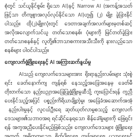
စုံတွင် သင်ယူနိုင်စွမ်း ရှိသော AI)နှင့် Narrow AI (အကန့်အသတ်
ဖြင့်သာ တိကျစွာအလုပ်လုပ်နိုင်သော AI)ဟူ၍ (၂) မျိုး ခွဲခြားနိုင်
ပါသည်။ ထို(၂)မျိုးလုံးတွင် ဒေတာအချက်အလက်များမှတစ်ဆင့်
အလိုအလျောက်သင်ယူ တတ်သောစနစ်၊ ပုံများကို မြင်တတ်ခွဲခြား
တတ်သောစနစ်နှင့် လူတို့၏ဘာသာစကားအသီးသီးကို နားလည်သော
စနစ်များ ပါဝင်ပါသည်။
ကျေးလက်ဖွံ့ဖြိုးရေးနှင့် AI အကြားဆက်နွယ်မှု
AIသည် ကျေးလက်ဒေသများအား ရိုးရာနည်းလမ်းများ သုံးစွဲ
ရင်း ခေတ်နောက်ကျ ကျန်ရစ် နေသည့်အခြေအနေမှ ခေတ်မီ
တိုးတက်သော နည်းပညာအခြေပြုဖွံ့ဖြိုးမှုဆီသို့ ကူးပြောင်းရန် ကူညီ
ပေးနိုင်သည့်အပြင် ပစ္စည်းကိရိယာချို့တဲ့မှု၊ အခြေခံအဆောက်အအုံ
နည်းပါးမှုနှင့် လူငယ်ဦးရေ ဆုတ်ယုတ်လာမှုစသည့် ကျေးလက်
ဒေသများ၏သဘာဝအရ ရင်ဆိုင်နေရသော စိန်ခေါ်မှုများကို ဖြေရှင်း
ရန် အကူအညီပေးနိုင်မည်ဖြစ်သည်။ ကျေးလက်ဒေသများ ဖွံ့ဖြိုးရေး
အတွက် အဓိကကျသော စိုက်ပျိုးရေး၊ ကျန်းမာရေး၊ ပညာရေးနှင့်