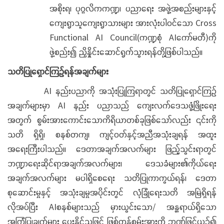
အစိုးရ၊ ပုဂ္ဂလိကကဏ္ဍ၊ ပညာရေး အဖွဲ့အစည်းများနှင့်
ကျေးရွာသူကျေးရွာသားများ အားလုံးပါဝင်သော Cross
Functional AI Council(ကဏ္ဍစုံ AIကော်မတီ)ကို
ဖွဲ့စည်း၍ ညှိနှိုင်းဆောင်ရွက်သွားရန်တို့ဖြစ်ပါသည်။
သတိပြုရှောင်ကြဉ်ရန်အချက်များ
AI နည်းပညာကို အသုံးပြုကြရာတွင် သတိပြုရှောင်ကြဉ်
အချက်များမှာ AI နည်း ပညာသည် ကျေးလက်ဒေသဖွံ့ဖြိုးရေး
အတွက် စွမ်းအားကောင်းသောကိရိယာတစ်ခုဖြစ်သော်လည်း ၎င်းကို
သတိ ရှိရှိ၊ စနစ်တကျ၊ ကျင့်ဝတ်နှင့်အညီအသုံးချရန် အထူး
အရေးကြီးပါသည်။ ဒေတာအချက်အလက်များ ဖြည့်သွင်းရာတွင်
ဘဏ္ဍာရေးဆိုင်ရာအချက်အလက်များ၊ ဒေသခံများ၏ကိုယ်ရေး
အချက်အလက်များ မပါရှိစေရေး သတိပြုကာကွယ်ရန်၊ ဒေတာ
စုဆောင်းမှုနှင့် အသုံးချမှုအပိုင်းတွင် လုံခြုံရေးသတိ အမြဲရှိရန်
လိုအပ်ပြီး AIစနစ်များသည် မှားယွင်းသော/ အန္တရာယ်ရှိသော
အကြံပြုချက်များ ပေးနိုင်သဖြင့် ဖြစ်တန်စွမ်းအားကို ဉာဏ်ဖြင့်ယှဉ်၍