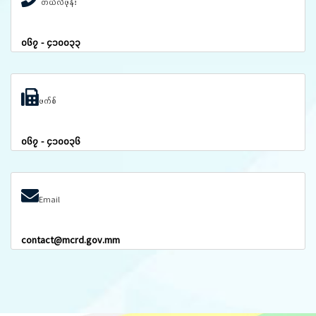
တယ်လီဖုန်း
၀၆၇ - ၄၁၀၀၃၃
ဖက်စ်
၀၆၇ - ၄၁၀၀၃၆
Email
contact@mcrd.gov.mm