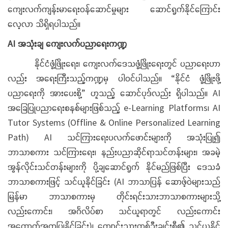
ကျေးလက်ကျန်းမာရေးဝန်ဆောင်မှုများ ဆောင်ရွက်နိုင်ကြောင်း
လေ့လာ သိရှိရပါသည်။
AI အသုံးချ ကျေးလက်ပညာရေးကဏ္ဍ
နိုင်ငံဖွံ့ဖြိုးရေး၊ ကျေးလက်ဒေသဖွံ့ဖြိုးရေးတွင် ပညာရေးဟာ
လည်း အရေးကြီးသည့်ကဏ္ဍမှ ပါဝင်ပါသည်။ “နိုင်ငံ ဖွံ့ဖြိုးဖို့
ပညာရေးကို အားပေးစို့” ဟူသည့် ဆောင်ပုဒ်လည်း ရှိပါသည်။ AI
အခြေပြုပညာရေးစနစ်များဖြစ်သည့် e-Learning Platforms၊ AI
Tutor Systems (Offline & Online Personalized Learning
Path) AI သင်ကြားရေးပလက်ဖောင်းများကို အသုံးပြု၍
ဘာသာစကား သင်ကြားရေး၊ နည်းပညာဆိုင်ရာသင်တန်းများ၊ အခမဲ့
အွန်လိုင်းသင်တန်းများကို ပို့ချဆောင်ရွက် နိုင်မည်ဖြစ်ပြီး ဒေသခံ
ဘာသာစကားဖြင့် သင်ယူနိုင်ခြင်း (AI ဘာသာပြန် ဆောဖ့်ဝဲများသည်
မြန်မာ ဘာသာစကားမှ တိုင်းရင်းသားဘာသာစကားများသို့
လည်းကောင်း၊ အင်္ဂလိပ်စာ သင်ယူရာတွင် လည်းကောင်း
အထောက်အကူပြုနိုင်ခြင်း)၊ ကျောင်းသားတစ်ဦးချင်းစီ၏ သင်ယူနိုင်