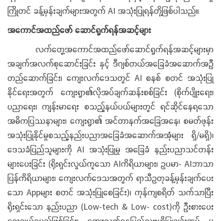
ကြိုတင် ခန့်မှန်းချက်များအတွက် AI အသုံးပြုရန်တို့ဖြစ်ပါသည်။
အကောင်အထည်ဖော် ဆောင်ရွက်ရန်အဆင့်များ
လက်တွေ့အကောင်အထည်ဖော်ဆောင်ရွက်ရန်အဆင့်များမှာ
အချက်အလက်စုဆောင်းခြင်း နှင့် ဒီဂျစ်တယ်အခြေခံအဆောက်အဦ
တည်ဆောက်ခြင်း၊ ကျေးလက်ဒေသတွင် AI စနစ် စတင် အသုံးပြု
နိုင်ရေးအတွက် ကျေးရွာ၏လိုအပ်ချက်ဆန်းစစ်ခြင်း (စိုက်ပျိုးရေး၊
ပညာရေး၊ ကျန်းမာရေး စသည့်နယ်ပယ်များတွင် ရင်ဆိုင်နေရသော
အဓိကပြဿနာများ၊ ကျေးရွာ၏ အင်တာနက်အခြေအနေ၊ စမတ်ဖုန်း
အသုံးပြုနိုင်မှုစသည့်နည်းပညာအခြေခံအဆောက်အအုံများ ရှိ/မရှိ)၊
ဒေသခံပြည်သူများကို AI အသုံးပြုမှု အခြေခံ နည်းပညာသင်တန်း
များပေးခြင်း (ရိုးရှင်းလွယ်ကူသော AIကိရိယာများ၊ ဥပမာ- AIဘာသာ
ပြန်ကိရိယာများ၊ ကျေးလက်ဒေသအတွက် ရာသီဥတုခန့်မှန်းချက်ပေး
သော Appများ စတင် အသုံးပြုစေခြင်း)၊ ကုန်ကျစရိတ် သက်သာပြီး
ရိုးရှင်းသော နည်းပညာ (Low-tech & Low- cost)ကို ဦးစားပေး
ရွေးချယ်ရမည်ဖြစ်ခြင်း၊ ကျေးလက်နေပြည်သူဗဟိုပြုချဉ်းကပ် မှု