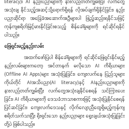
literacy)၊ AI နည်းပညာများကို နားလည်တတ်ကျွမ်းပြီး လက်တွေ့
အသုံးချ နိုင်သည့်အဆင့်သို့ရောက်ရှိရန် လိုအပ်ချက်ရှိနိုင်ခြင်း၊ နည်း
ပညာဆိုင်ရာ အခြေခံအဆောက်အဦများပါ ဖြည့်ဆည်းရနိုင်သဖြင့်
ကုန်ကျစရိတ်မြင့်မားနိုင်ခြင်းစသည့် စိန်ခေါ်မှုများကို ရင်ဆိုင်ရနိုင်
ပါသည်။
ဖြေရှင်းမည့်နည်းလမ်း
အထက်ဖော်ပြပါ စိန်ခေါ်မှုများကို ရင်ဆိုင်ဖြေရှင်းနိုင်မည့်
နည်းလမ်းများကတော့ အင်တာနက် မလိုသော AI ကိရိယာများ
(Offline AI Apps)များ အသုံးပြုခြင်း၊ ကျေးလက်နေ ပြည်သူများ
ကိုယ်တိုင် AIအသိပညာ(AI literacy)နှင့် AIနည်းပညာများကို
နားလည်တတ်ကျွမ်းပြီး လက်တွေ့အသုံးချနိုင်စေရန် သင်ကြားပေး
ခြင်း၊ AI ကိရိယာများကို ဒေသခံဘာသာစကားဖြင့် အသုံးပြုနိုင်စေရန်
ပြင်ဆင်ခြင်း၊ ကျေးလက်ဒေသနှင့် လိုက်လျောညီထွေရှိမည့်ကုန်ကျ
စရိတ်သက်သာပြီး ရိုးရှင်းသော နည်းပညာများ ရွေးချယ်အသုံးပြုခြင်း
တို့ပဲ ဖြစ်ပါသည်။