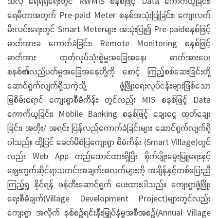
သလို ရေရရှိရေးတွင် RWMIS စနစ်ဖြင့် Data ကောက်ယူခြင်း၊
ရေမီတာအတွက် Pre-paid Meter စနစ်အသုံးပြုခြင်း၊ ကျေးလက်
မီးလင်းရေးတွင် Smart Meterများ အသုံးပြု၍ Pre-paidစနစ်ဖြင့်
ဓာတ်အားခ ကောက်ခံခြင်း၊ Remote Monitoring စနစ်ဖြင့်
ဓာတ်အား ထုတ်လုပ်သုံးစွဲမှုအခြေအနေ၊ ဓာတ်အားပေး
စနစ်၏လည်ပတ်မှုအခြေအနေတို့ကို စောင့် ကြည့်စစ်ဆေးခြင်းတို့
ဆောင်ရွက်လျက်ရှိသကဲ့သို့ ဖွံ့ဖြိုးရေးလုပ်ငန်းများဖြစ်သော
မြစိမ်းရောင် ကျေးရွာစီမံကိန်း တွင်လည်း MIS စနစ်ဖြင့် Data
ကောက်ယူခြင်း၊ Mobile Banking စနစ်ဖြင့် ချေးငွေ ထုတ်ချေး
ခြင်း၊ အတိုး/ အရင်း ပြန်လည်ကောက်ခံခြင်းများ ဆောင်ရွက်လျက်ရှိ
ပါသည်။ ထို့ပြင် ခေတ်မီစံပြကျေးရွာ စီမံကိန်း (Smart Village)တွင်
လည်း Web App တည်ထောင်ထားရှိပြီး စိုက်ပျိုးမွေးမြူရေးနှင့်
ဈေးကွက်ဆိုင်ရာသတင်းအချက်အလက်များကို အချိန်နှင့်တစ်ပြေးညီ
ကြည့်ရှု နိုင်ရန် ဖန်တီးဆောင်ရွက် ပေးထားပါသည်။ ကျေးရွာဖွံ့ဖြိုး
ရေးစီမံချက်(Village Development Project)များတွင်လည်း
ကျေးရွာ အလိုက် နှစ်စဉ်ရင်းနှီးမြှုပ်နှံမှုအစီအစဉ်(Annual Village