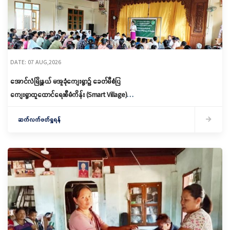
DATE: 07 AUG,2026
အောင်လံမြို့နယ် မအူခုံကျေးရွာ၌ ခေတ်မီစံပြ
ကျေးရွာထူထောင်ရေးစီမံကိန်း (Smart Village)
မိတ်ဆက်ရှင်လင်းခြင်းနှင့်ကော်မတီဖွဲ့စည်း
ဆက်လက်ဖတ်ရှုရန်