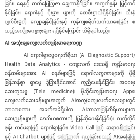
ခြင်း၊ ရေနှင့် ဓာတ်မြေဩဇာ ချွေတာနိုင်ခြင်း၊ အထွက်နှုန်း မြှင့်တင်
နိုင်ခြင်း၊ ရောဂါနှင့် ပိုးမွှား များကို စောစီးစွာသိရှိနိုင်ခြင်း၊ သီးနှံ
ပျက်စီးမှုကို လျှော့ချနိုင်ခြင်းနှင့် ကုန်ကျစရိတ်သက်သာစေခြင်း စ
သည့်အကျိုးကျေးဇူးများ ရရှိနိုင်ကြောင်း သိရှိရပါသည်။
AI အသုံးချကျေးလက်ကျန်းမာရေးကဏ္ဍ
AI ရောဂါရှာဖွေရေးကိရိယာ (AI Diagnostic Support/
Health Data Analytics - ကျေးလက် ဒေသရှိ ကျန်းမာရေး
ဝန်ထမ်းများအား AI စနစ်များဖြင့် ရောဂါလက္ခဏာများကို ပိုမို
မြန်ဆန်စွာ ရှာဖွေ ခွဲခြားနိုင်အောင် ကူညီပေးနိုင်ခြင်း၊ အဝေးမှ
ဆေးကုသမှု (Tele medicine)၊ မိုဘိုင်းကျန်းမာရေး Apps၊
ကျေးလက်ဆေးခန်းများအတွက် AIအကူ(ကျေးလက်ဒေသများတွင်
ဘာသာစကား အခက်အခဲရှိပါက AIဘာသာပြန်ကိရိယာများက
ဆေးညွှန်းများကို ဒေသိယစကားသို့ ပြန်ဆိုပေးနိုင်ခြင်း)၊ လက်ကိုင်
ဖုန်း ကင်မရာဖြင့် ရောဂါရှာခြင်း၊ Video Call ဖြင့် ဆရာဝန်ပြခြင်း
နှင့် AI Chatbot များဖြင့် အကြံဉာဏ် ရယူခြင်းစသည့် AIအခြေပြု