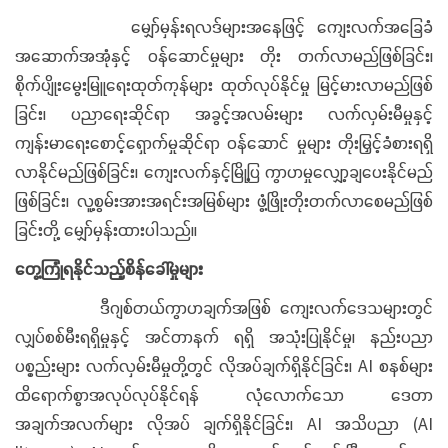
မျှော်မှန်းရလဒ်များအနေဖြင့် ကျေးလက်အခြေခံ
အဆောက်အအုံနှင့် ဝန်ဆောင်မှုများ တိုး တက်လာမည်ဖြစ်ခြင်း၊
စိုက်ပျိုးမွေးမြူရေးထုတ်ကုန်များ ထုတ်လုပ်နိုင်မှု မြင့်မားလာမည်ဖြစ်
ခြင်း၊ ပညာရေးဆိုင်ရာ အခွင့်အလမ်းများ လက်လှမ်းမီမှုနှင့်
ကျန်းမာရေးစောင့်ရှောက်မှုဆိုင်ရာ ဝန်ဆောင် မှုများ တိုးမြှင့်ခံစားရရှိ
လာနိုင်မည်ဖြစ်ခြင်း၊ ကျေးလက်နှင့်မြို့ပြ ကွာဟမှုလျှော့ချပေးနိုင်မည်
ဖြစ်ခြင်း၊ လူ့စွမ်းအားအရင်းအမြစ်များ ဖွံ့ဖြိုးတိုးတက်လာစေမည်ဖြစ်
ခြင်းတို့ မျှော်မှန်းထားပါသည်။
တွေ့ကြုံရနိုင်သည့်စိန်ခေါ်မှုများ
ဒီဂျစ်တယ်ကွာဟချက်အဖြစ် ကျေးလက်ဒေသများတွင်
လျှပ်စစ်မီးရရှိမှုနှင့် အင်တာနက် ရရှိ အသုံးပြုနိုင်မှု၊ နည်းပညာ
ပစ္စည်းများ လက်လှမ်းမီမှုတို့တွင် လိုအပ်ချက်ရှိနိုင်ခြင်း၊ AI စနစ်များ
ထိရောက်စွာအလုပ်လုပ်နိုင်ရန် လုံလောက်သော ဒေတာ
အချက်အလက်များ လိုအပ် ချက်ရှိနိုင်ခြင်း၊ AI အသိပညာ (AI