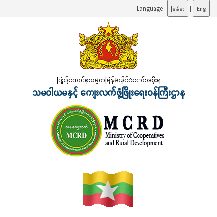
Language :
မြန်မာ
|
Eng
ပြည်ထောင်စုသမ္မတမြန်မာနိုင်ငံတော်အစိုးရ
သမဝါယမနှင့် ကျေးလက်ဖွံ့ဖြိုးရေးဝန်ကြီးဌာန