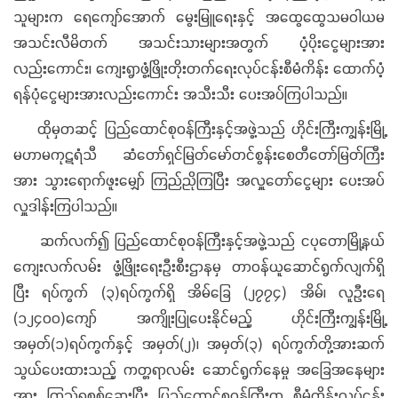
သူများက ရေကျော်အောက် မွေးမြူရေးနှင့် အထွေထွေသမဝါယမ
အသင်းလီမိတက် အသင်းသားများအတွက် ပံ့ပိုးငွေများအား
လည်းကောင်း၊ ကျေးရွာဖွံ့ဖြိုးတိုးတက်ရေးလုပ်ငန်းစီမံကိန်း ထောက်ပံ့
ရန်ပုံငွေများအားလည်းကောင်း အသီးသီး ပေးအပ်ကြပါသည်။
ထိုမှတဆင့် ပြည်ထောင်စုဝန်ကြီးနှင့်အဖွဲ့သည် ဟိုင်းကြီးကျွန်းမြို့
မဟာမကုဋရံသီ ဆံတော်ရှင်မြတ်မော်တင်စွန်းစေတီတော်မြတ်ကြီး
အား သွားရောက်ဖူးမျှော် ကြည်ညိုကြပြီး အလှူတော်ငွေများ ပေးအပ်
လှူဒါန်းကြပါသည်။
ဆက်လက်၍ ပြည်ထောင်စုဝန်ကြီးနှင့်အဖွဲ့သည် ငပုတောမြို့နယ်
ကျေးလက်လမ်း ဖွံ့ဖြိုးရေးဦးစီးဌာနမှ တာဝန်ယူဆောင်ရွက်လျက်ရှိ
ပြီး ရပ်ကွက် (၃)ရပ်ကွက်ရှိ အိမ်ခြေ (၂၇၇၄) အိမ်၊ လူဦးရေ
(၁၂၄၀၀)ကျော် အကျိုးပြုပေးနိုင်မည့် ဟိုင်းကြီးကျွန်းမြို့
အမှတ်(၁)ရပ်ကွက်နှင့် အမှတ်(၂)၊ အမှတ်(၃) ရပ်ကွက်တို့အားဆက်
သွယ်ပေးထားသည့် ကတ္တရာလမ်း ဆောင်ရွက်နေမှု အခြေအနေများ
အား ကြည့်ရှုစစ်ဆေးပြီး ပြည်ထောင်စုဝန်ကြီးက စီမံကိန်းလုပ်ငန်း