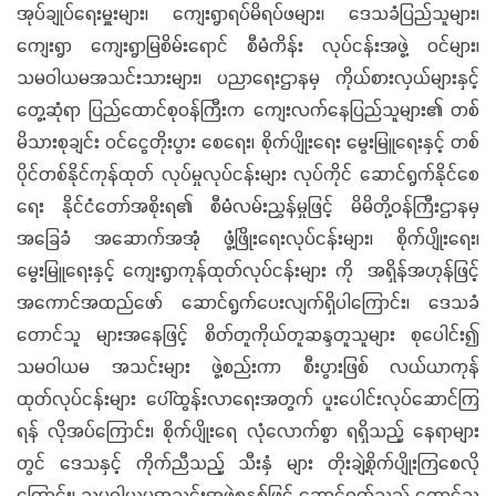
အုပ်ချုပ်ရေးမှူးများ၊ ကျေးရွာရပ်မိရပ်ဖများ၊ ဒေသခံပြည်သူများ၊
ကျေးရွာ ကျေးရွာမြစိမ်းရောင် စီမံကိန်း လုပ်ငန်းအဖွဲ့ ဝင်များ၊
သမဝါယမအသင်းသားများ၊ ပညာရေးဌာနမှ ကိုယ်စားလှယ်များနှင့်
တွေ့ဆုံရာ ပြည်ထောင်စုဝန်ကြီးက ကျေးလက်နေပြည်သူများ၏ တစ်
မိသားစုချင်း ဝင်ငွေတိုးပွား စေရေး၊ စိုက်ပျိုးရေး မွေးမြူရေးနှင့် တစ်
ပိုင်တစ်နိုင်ကုန်ထုတ် လုပ်မှုလုပ်ငန်းများ လုပ်ကိုင် ဆောင်ရွက်နိုင်စေ
ရေး နိုင်ငံတော်အစိုးရ၏ စီမံလမ်းညွှန်မှုဖြင့် မိမိတို့ဝန်ကြီးဌာနမှ
အခြေခံ အဆောက်အအုံ ဖွံ့ဖြိုးရေးလုပ်ငန်းများ၊ စိုက်ပျိုးရေး၊
မွေးမြူရေးနှင့် ကျေးရွာကုန်ထုတ်လုပ်ငန်းများ ကို အရှိန်အဟုန်ဖြင့်
အကောင်အထည်ဖော် ဆောင်ရွက်ပေးလျက်ရှိပါကြောင်း၊ ဒေသခံ
တောင်သူ များအနေဖြင့် စိတ်တူကိုယ်တူဆန္ဒတူသူများ စုပေါင်း၍
သမဝါယမ အသင်းများ ဖွဲ့စည်းကာ စီးပွားဖြစ် လယ်ယာကုန်
ထုတ်လုပ်ငန်းများ ပေါ်ထွန်းလာရေးအတွက် ပူးပေါင်းလုပ်ဆောင်ကြ
ရန် လိုအပ်ကြောင်း၊ စိုက်ပျိုးရေ လုံလောက်စွာ ရရှိသည့် နေရာများ
တွင် ဒေသနှင့် ကိုက်ညီသည့် သီးနှံ များ တိုးချဲ့စိုက်ပျိုးကြစေလို
ကြောင်း၊ သမဝါယမအသင်းအဖွဲ့စနစ်ဖြင့် ဆောင်ရွက်သည့် တောင်သူ