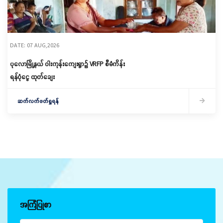
DATE: 07 AUG,2026
ပုလောမြို့နယ် ဝါးကုန်းကျေးရွာ၌ ‌VRFP စီမံကိန်း
ရန်ပုံငွေ ထုတ်ချေး
ဆက်လက်ဖတ်ရှုရန်
အကြံပြုစာ