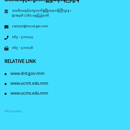
သမဝါယမနှင့်ကျေးလက်ဖွံ့ဖြိုးရေးဝန်ကြီးဌာန ၊
ရုံးအမှတ် (၁၆)၊ နေပြည်တော်
contact@mcrd.gov.mm
၀၆၇ - ၄၁၀၀၃၃
၀၆၇ - ၄၁၀၀၃၆
RELATIVE LINK
www.drd.gov.mm
www.ucmt.edu.mm
www.ucms.edu.mm
HitCounters