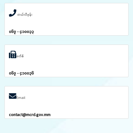
တယ်လီဖုန်း
၀၆၇ - ၄၁၀၀၃၃
ဖက်စ်
၀၆၇ - ၄၁၀၀၃၆
Email
contact@mcrd.gov.mm