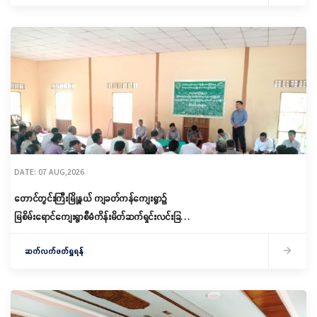
DATE: 07 AUG,2026
တောင်တွင်းကြီးမြို့နယ် ကျခတ်ကန်ကျေးရွာ၌
မြစိမ်းရောင်ကျေးရွာစီမံကိန်းမိတ်ဆက်ရှင်းလင်းခြင်း
နှင့် ကော်မတီဖွဲ့စည်းခြင်း ပြုလုပ်
ဆက်လက်ဖတ်ရှုရန်