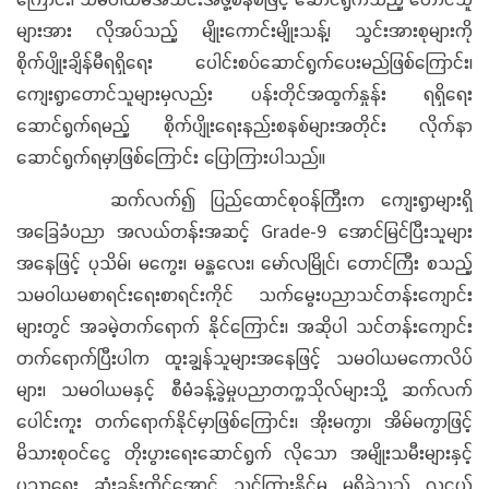
များအား လိုအပ်သည့် မျိုးကောင်းမျိုးသန့်၊ သွင်းအားစုများကို
စိုက်ပျိုးချိန်မီရရှိရေး ပေါင်းစပ်ဆောင်ရွက်ပေးမည်ဖြစ်ကြောင်း၊
ကျေးရွာတောင်သူများမှလည်း ပန်းတိုင်အထွက်နှုန်း ရရှိရေး
ဆောင်ရွက်ရမည့် စိုက်ပျိုးရေးနည်းစနစ်များအတိုင်း လိုက်နာ
ဆောင်ရွက်ရမှာဖြစ်ကြောင်း ပြောကြားပါသည်။
ဆက်လက်၍ ပြည်ထောင်စုဝန်ကြီးက ကျေးရွာများရှိ
အခြေခံပညာ အလယ်တန်းအဆင့် Grade-9 အောင်မြင်ပြီးသူများ
အနေဖြင့် ပုသိမ်၊ မကွေး၊ မန္တလေး၊ မော်လမြိုင်၊ တောင်ကြီး စသည့်
သမဝါယမစာရင်းရေးစာရင်းကိုင် သက်မွေးပညာသင်တန်းကျောင်း
များတွင် အခမဲ့တက်ရောက် နိုင်ကြောင်း၊ အဆိုပါ သင်တန်းကျောင်း
တက်ရောက်ပြီးပါက ထူးချွန်သူများအနေဖြင့် သမဝါယမကောလိပ်
များ၊ သမဝါယမနှင့် စီမံခန့်ခွဲမှုပညာတက္ကသိုလ်များသို့ ဆက်လက်
ပေါင်းကူး တက်ရောက်နိုင်မှာဖြစ်ကြောင်း၊ အိုးမကွာ၊ အိမ်မကွာဖြင့်
မိသားစုဝင်ငွေ တိုးပွားရေးဆောင်ရွက် လိုသော အမျိုးသမီးများနှင့်
ပညာရေး ဆုံးခန်းတိုင်အောင် သင်ကြားနိုင်မှု မရှိခဲ့သည့် လူငယ်