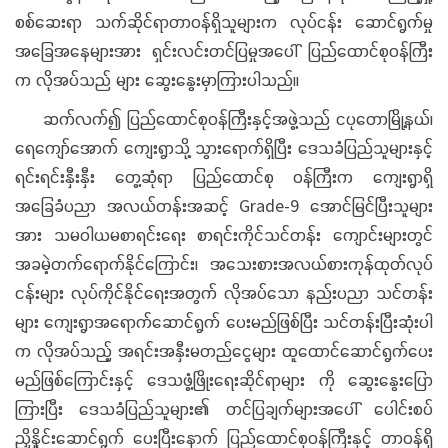
စစ်ဆေးရာ သက်ဆိုင်ရာတာဝန်ရှိသူများက လုပ်ငန်း ဆောင်ရွက်မှု
အခြေအနေများအား ရှင်းလင်းတင်ပြမှုအပေါ် ပြည်ထောင်စုဝန်ကြီး
က လိုအပ်သည် များ ဆွေးနွေးမှာကြားပါသည်။
ဆက်လက်၍ ပြည်ထောင်စုဝန်ကြီးနှင့်အဖွဲ့သည် ငပုတောမြို့နယ်၊
ရေကျော်အောက် ကျေးရွာသို့ သွားရောက်ရှိပြီး ဒေသခံပြည်သူများနှင့်
ရင်းရင်းနှီးနှီး တွေ့ဆုံရာ ပြည်ထောင်စု ဝန်ကြီးက ကျေးရွာရှိ
အခြေခံပညာ အလယ်တန်းအဆင့် Grade-9 အောင်မြင်ပြီးသူများ
အား သမဝါယမစာရင်းရေး စာရင်းကိုင်သင်တန်း ကျောင်းများတွင်
အခမဲ့တက်ရောက်နိုင်ကြောင်း၊ အသေးစားအလယ်စားကုန်ထုတ်လုပ်
ငန်းများ လုပ်ကိုင်နိုင်ရေးအတွက် လိုအပ်သော နည်းပညာ သင်တန်း
များ ကျေးရွာအရောက်ဆောင်ရွက် ပေးမည်ဖြစ်ပြီး သင်တန်းပြီးဆုံးပါ
က လိုအပ်သည့် အရင်းအနှီးမတည်ငွေများ ထူထောင်ဆောင်ရွက်ပေး
မည်ဖြစ်ကြောင်းနှင့် ဒေသဖွံ့ဖြိုးရေးဆိုင်ရာများ ကို ဆွေးနွေးပြော
ကြားပြီး ဒေသခံပြည်သူများ၏ တင်ပြချက်များအပေါ် ပေါင်းစပ်
ညှိနှိုင်းဆောင်ရွက် ပေးပြီးနောက် ပြည်ထောင်စုဝန်ကြီးနှင့် တာဝန်ရှိ