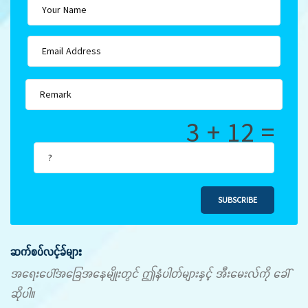
3 + 12 =
SUBSCRIBE
ဆက်စပ်လင့်ခ်များ
အရေးပေါ်အခြေအနေမျိုးတွင် ဤနံပါတ်များနှင့် အီးမေးလ်ကို ခေါ်
ဆိုပါ။