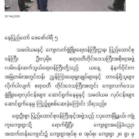
18 Feb,2026
နေပြည်တော် ဖေဖော်ဝါရီ ၅
သမဝါယမနှင့် ကျေးလက်ဖွံ့ဖြိုးရေးဝန်ကြီးဌာန၊ ပြည်ထောင်စု
ဝန်ကြီး ဦးလှမိုး၊ ဧရာဝတီတိုင်းဒေသကြီးအစိုးရအဖွဲ့
လမ်းပန်းဆက်သွယ်ရေးဝန်ကြီးတို့သည် ယနေ့ နံနက်ပိုင်းက
အမြဲတမ်းအတွင်းဝန်၊ ညွှန်ကြားရေးမှူးချုပ်များနှင့် တာဝန်ရှိသူများ
လိုက်ပါလျက် ဧရာဝတီ တိုင်းဒေသကြီးအတွင်း ကျေးလက်ဒေသ
ဖွံ့ဖြိုးရေးလုပ်ငန်းများ ဆောင်ရွက်နေမှုနှင့် သမဝါယမ လုပ်ငန်းများ
ဆောင်ရွက်နေမှု ကြည့်ရှုစစ်ဆေးခဲ့ကြောင်း သိရသည်။
ရှေးဦးစွာ ပြည်ထောင်စုဝန်ကြီးနှင့်အဖွဲ့သည် ငပုတောမြို့နယ်၊ ကျုံ
ကူးကျေးရွာသို့ ရောက်ရှိပြီး ကျေးရွာအခြေခံပညာ
အထက်တန်းကျောင်း၌ ကျေးရွာအုပ်စု ၈ အုပ်စု၊ ကျေးရွာ ၂၈ ရွာ မှ