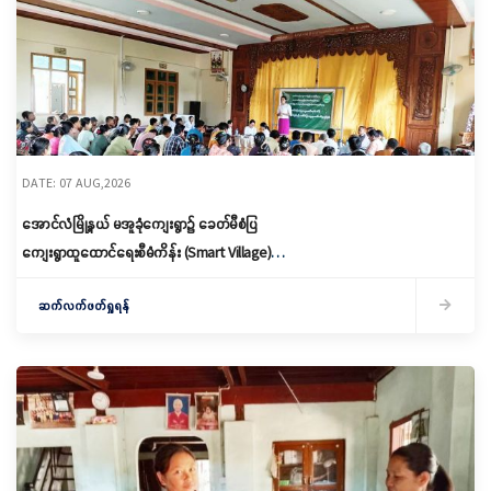
DATE: 07 AUG,2026
အောင်လံမြို့နယ် မအူခုံကျေးရွာ၌ ခေတ်မီစံပြ
ကျေးရွာထူထောင်ရေးစီမံကိန်း (Smart Village)
မိတ်ဆက်ရှင်လင်းခြင်းနှင့်ကော်မတီဖွဲ့စည်း
ဆက်လက်ဖတ်ရှုရန်