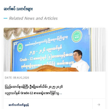
ဆက်စပ် သတင်းများ
Related News and Articles
DATE: 08 AUG,2026
ပြည်ထောင်စုဝန်ကြီး ဦးမျိုးဇော်သိမ်း ၂၀၂၅-၂၀၂၆
ပညာသင်နှစ် Grade-12 စာမေးပွဲအောင်မြင်သူများ
နှင့် ဂုဏ်ထူးရရှိသူများကို ဆုများချီးမြှင့်ပေးအပ်
ဆက်လက်ဖတ်ရှုရန်