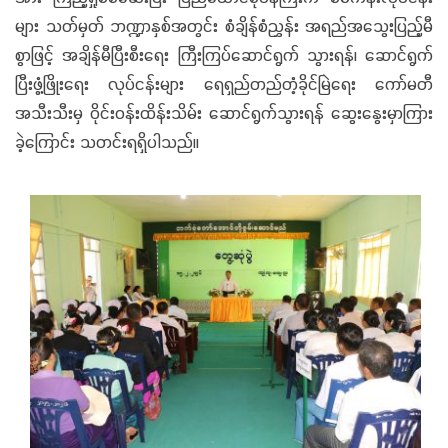
များ သတ်မှတ် ဘဏ္ဍာနှစ်အတွင်း စံချိန်စံညွှန်း အရည်အသွေးပြည့်မီ
စွာဖြင့် အချိန်မီပြီးစီးရေး ကြီးကြပ်ဆောင်ရွက် သွားရန်၊ ဆောင်ရွက်
ပြီးဖွံ့ဖြိုးရေး လုပ်ငန်းများ ရေရှည်တည်တံ့ခိုင်မြဲရေး ကော်မတီ
အသီးသီးမှ ဝိုင်းဝန်းထိန်းသိမ်း ဆောင်ရွက်သွားရန် ဆွေးနွေးမှာကြား
ခဲ့ကြောင်း သတင်းရရှိပါသည်။