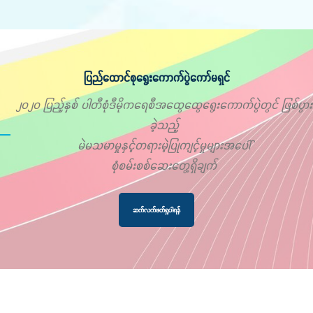
ပြည်ထောင်စုရွေးကောက်ပွဲကော်မရှင်
၂၀၂၀ ပြည့်နှစ် ပါတီစုံဒီမိုကရေစီအထွေထွေရွေးကောက်ပွဲတွင် ဖြစ်ပွား
ခဲ့သည့်
မဲမသမာမှုနှင့်တရားမဲ့ပြုကျင့်မှုများအပေါ်
စုံစမ်းစစ်ဆေးတွေ့ရှိချက်
ဆက်လက်ဖတ်ရှုပါရန်