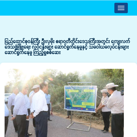
Toggle
navigatio
ပြည်ထောင်စုဝန်ကြီး ဦးလှမိုး ဧရာဝတီတိုင်းဒေသကြီးအတွင်း ကျေးလက်
ဒေသဖွံ့ဖြိုးရေး လုပ်ငန်းများ ဆောင်ရွက်နေမှုနှင့် သမဝါယမလုပ်ငန်းများ
ဆောင်ရွက်နေမှု ကြည့်ရှုစစ်ဆေး