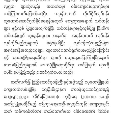
လူရွယ် များကိုလည်း အသက်မွေး ဝမ်းကျောင်းပညာရပ်များ
သင်ကြားတတ်မြောက်စေပြီး အမှန်တကယ် ကိုယ်ပိုင်လုပ်ငန်း
ထူထောင်ဆောင်ရွက်နိုင်စေရန်အတွက် ကျေးရွာအရောက် သင်တန်း
များ ဖွင့်လှစ် ပို့ချပေးလျက်ရှိပြီး သင်တန်းများဖွင့်လှစ်ပို့ချ ပြီးပါက
သင်တန်းတွင် ထူးချွန်းသူများ အနက်မှ အမှန်တကယ် လုပ်ငန်း
လုပ်ကိုင်မည့်သူများကို ရွေးချယ်ပြီး လုပ်ငန်းသုံးပစ္စည်းများ၊
အရင်းအနှီးမတည်ငွေများ ထူထောင်ဆောင်ရွက်ပေးမည်ဖြစ်ကြောင်း
နှင့် ဒေသဖွံ့ဖြိုးရေးဆိုင်ရာ များကို ဆွေးနွေးပြောကြားပြီးနောက်
ဒေသခံပြည်သူများ၏ ဒေသဖွံ့ဖြိုးရေးဆိုင်ရာ တင်ပြချက် များကို
ပေါင်းစပ်ဖြည့်ဆည်း ဆောင်ရွက်ပေးပါသည်။
ဆက်လက်၍ ပြည်ထောင်စုဝန်ကြီးနှင့်အဖွဲ့သည် ငပုတောမြို့နယ်၊
ကျေးလက်လမ်းဖွံ့ဖြိုး ရေးဦးစီးဌာနက တာဝန်ယူဆောင်ရွက်မည့်
ကျေးရွာ(၂၃)ရွာ၊ အိမ်ခြေ(၄၈၈၁)၊ လူဦးရေ (၂၁၄၀၀) ကျော်
အကျိုးပြုပေးနိုင်မည့် ကျုံကူး-ရေကျော်-ရေတွင်းကုန်း ကျေးရွာချင်း
ဆက် ကွန်ကရစ်တံတား တည်ဆောက်မည့် မြေနေရာအား ကြည့်ရှု