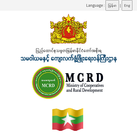
Language :
မြန်မာ
|
Eng
ပြည်ထောင်စုသမ္မတမြန်မာနိုင်ငံတော်အစိုးရ
သမဝါယမနှင့် ကျေးလက်ဖွံ့ဖြိုးရေးဝန်ကြီးဌာန