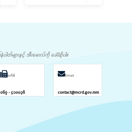
တ်များနှင့် အီးမေးလ်ကို ခေါ်ဆိုပါ။
ဖက်စ်
Email
၀၆၇ - ၄၁၀၀၃၆
contact@mcrd.gov.mm