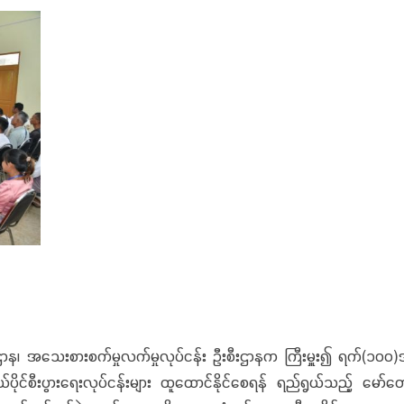
အသေးစားစက်မှုလက်မှုလုပ်ငန်း ဦးစီးဌာနက ကြီးမှူး၍ ရက်(၁၀၀)အတွင
်ပိုင်စီးပွားရေးလုပ်ငန်းများ ထူထောင်နိုင်စေရန် ရည်ရွယ်သည့် မော်တော