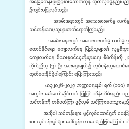
အခြေခံတန်းဖိုးမြှင့်စားသောက်ကုန် ထုတ်လုပ်မှုနည်း
၌ကျင်းပပြုလုပ်သည်။
အခမ်းအနားတွင် အသေးစားစက်မှု လက်မှုလုပ်ငန်းဦးစီးဌ
သင်တန်းသား/သူများတက်ရောက်ကြသည်။
အခမ်းအနားတွင် အသေးစားစက်မှု လက်မှုလုပ်ငန်းဦးစီး
ထောင်နိုင်ရေး၊ ကျေးလက်နေ ပြည်သူများ၏ လူမှုစီးပွား
ကျေးလက်နေ မိသားစုဝင်ငွေတိုးပွားရေး စီမံကိန်းကို
ကိုက်ညီသူ (၅) ဦး အားရွေးချယ်၍ လုပ်ငန်းထူထောင်ပေးခ
ထုတ်ပေးနိုင်ခဲ့ပါကြောင်း ပြောကြားသည်။
ယခု၂၀၂၆-၂၀၂၇ ဘဏ္ဍာရေးနှစ်၊ ရက် (၁၀၀) အတွင်းမှာ
အတွင်း မော်တော်ဆိုင်ကယ် ပြုပြင် ထိန်းသိမ်းနည်း 
သင်တန်းကို တစ်ပတ်ကြာ ဖွင့်လှစ် သင်ကြားပေးသွားမည
အဆိုပါ သင်တန်းများ ဖွင့်လှစ်ဆောင်ရွက် ပေးခြင်းကြေ
စား လုပ်ငန်းရှင်များ ပေါ်ထွန်း လာစေမည်ဖြစ်ကြောင်း