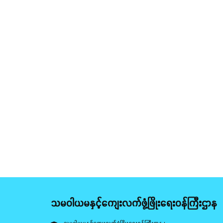
သမဝါယမနှင့်ကျေးလက်ဖွံ့ဖြိုးရေးဝန်ကြီးဌာန
သမဝါယမနှင့်ကျေးလက်ဖွံ့ဖြိုးရေးဝန်ကြီးဌာန ၊