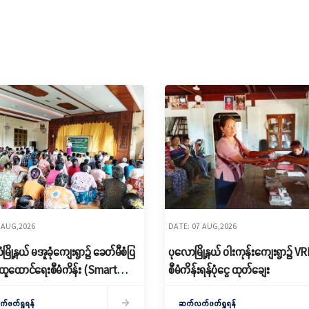
 AUG,2026
DATE: 07 AUG,2026
ြို့နယ် မအူခုံကျေးရွာ၌ ခေတ်မီစံပြ
ပုလောမြို့နယ် ဝါးကုန်းကျေးရွာ၌ ‌V
ထူထောင်ရေးစီမံကိန်း (Smart
စီမံကိန်းရန်ပုံငွေ ထုတ်ချေး
 မိတ်ဆက်ရှင်လင်းခြင်းနှင့်ကော်မတီ
ဖတ်ရှုရန်
ဆက်လက်ဖတ်ရှုရန်