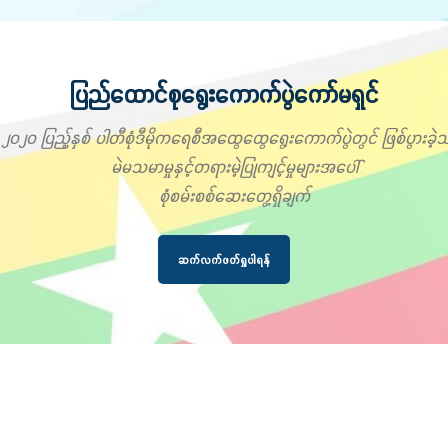
ပြည်ထောင်စုရွေးကောက်ပွဲကော်မရှင်
၂၀၂၀ ပြည့်နှစ် ပါတီစုံဒီမိုကရေစီအထွေထွေရွေးကောက်ပွဲတွင် ဖြစ်ပွားခဲ့သ
မဲမသမာမှုနှင့်တရားမဲ့ပြုကျင့်မှုများအပေါ်
စုံစမ်းစစ်ဆေးတွေ့ရှိချက်
ဆက်လက်ဖတ်ရှုပါရန်