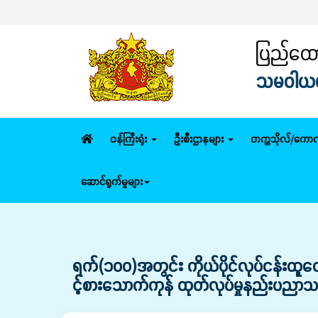
ပ
ပြည်ထောင
သမဝါယမနှ
ဝန်ကြီးရုံး
ဦးစီးဌာနများ
တက္ကသိုလ်/ကောလ
ဆောင်ရွက်မှုများ
ရက်(၁၀၀)အတွင်း ကိုယ်ပိုင်လုပ်ငန်းထူထော
င့်စားသောက်ကုန် ထုတ်လုပ်မှုနည်းပညာသင်