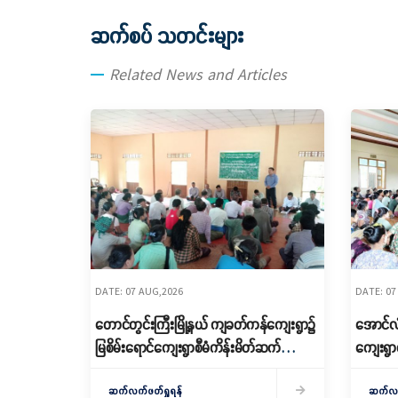
ဆက်စပ် သတင်းများ
Related News and Articles
DATE: 07 AUG,2026
DATE: 07
တောင်တွင်းကြီးမြို့နယ် ကျခတ်ကန်ကျေးရွာ၌
အောင်လံမ
မြစိမ်းရောင်ကျေးရွာစီမံကိန်းမိတ်ဆက်
ကျေးရွာ
ရှင်းလင်းခြင်းနှင့် ကော်မတီဖွဲ့စည်းခြင်း
Village)
ပြုလုပ်
ဆက်လက်ဖတ်ရှုရန်
ဖွဲ့စည်း
ဆက်လက်