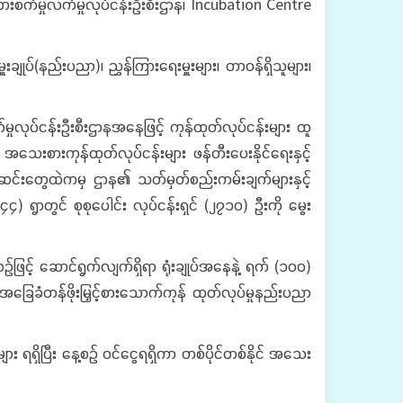
ားစက်မှုလက်မှုလုပ်ငန်းဦးစီးဌာန၊ Incubation Centre
်(နည်းပညာ)၊ ညွှန်ကြားရေးမှူးများ၊ တာဝန်ရှိသူများ၊
ုပ်ငန်းဦးစီးဌာနအနေဖြင့် ကုန်ထုတ်လုပ်ငန်းများ ထူ​
အသေးစားကုန်ထုတ်လုပ်ငန်းများ ဖန်တီးပေးနိုင်ရေးနှင့်
်းဆင်းတွေထဲကမှ ဌာန၏ သတ်မှတ်စည်းကမ်းချက်များနှင့်
 ရွာတွင် စုစုပေါင်း လုပ်ငန်းရှင် (၂၇၁၀) ဦးကို မွေး
့် ဆောင်ရွက်လျက်ရှိရာ ရုံးချုပ်အနေနဲ့ ရက် (၁၀၀)
ြေခံတန်ဖိုးမြှင့်စားသောက်ကုန် ထုတ်လုပ်မှုနည်းပညာ
ရရှိပြီး နေ့စဉ် ဝင်ငွေရရှိကာ တစ်ပိုင်တစ်နိုင် အသေး