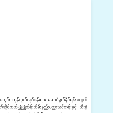
်း ကုန်ထုတ်လုပ်ငန်းများ ဆောင်ရွက်နိုင်ရန်အတွက်
်ဆိုင်ကယ်ပြုပြုထိန်းသိမ်းနည်းပညာသင်တန်းနှင့် သီးနှံ