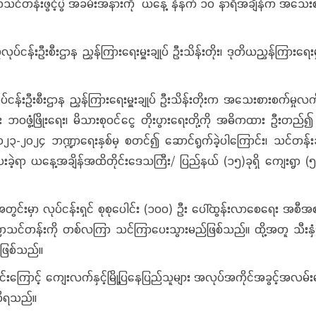
ပညာသင်တန်းဖွင့်ပွဲ အခမ်းအနားကို ယနေ့ နံနက် ၁၀ နာရီအချိန်က အသေးစ
ာန ညွှန်ကြားရေးမှူးချုပ် ဦးသိန်းတိုး၊ ဒုတိယညွှန်ကြားရေးမှူးချုပ
ဌာန ညွှန်ကြားရေးမှူးချုပ် ဦးသိန်းတိုးက အသေးစားစက်မှုလက်မှုလ
 ဘဝဖွံ့ဖြိုးရေး၊ မိသားစုဝင်ငွေ တိုးပွားရေးတို့ကို အဓိကထား ဦးတည်၍ 
 ၂၀၂၃-၂၀၂၄ ဘဏ္ဍာရေးနှစ်မှ စတင်၍ ဆောင်ရွက်ခဲ့ပါကြောင်း၊ သင်တန
ဲ့ရာ ယနေ့အချိန်အထိတိုင်းဒေသကြီး/ ပြည်နယ် (၁၅)ခုရှိ ကျေးရွာ (၅၄၄)
 လုပ်ငန်းရှင် စုစုပေါင်း (၁၀၀) ဦး ပေါ်ထွန်းလာစေရေး အစီအစဉ်ဖြင
ပညာသင်တန်းကို တစ်လကြာ သင်ကြာပေးသွားမည်ဖြစ်သည်။ ထို့အတူ သီးနှံအခ
်ဖြစ်သည်။
ာင့် ကျေးလက်နှင့်မြို့ပြနေပြည်သူများ အလုပ်အကိုင်အခွင့်အလမ်းများ 
 သိရသည်။