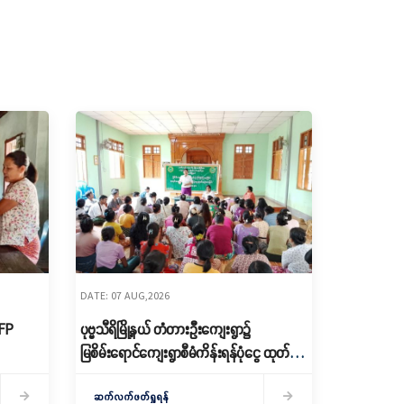
DATE: 07 AUG,2026
RFP
ပုဗ္ဗသီရိမြို့နယ် တံတားဦးကျေးရွာ၌
မြစိမ်းရောင်ကျေးရွာစီမံကိန်းရန်ပုံငွေ ထုတ်
ချေး
ဆက်လက်ဖတ်ရှုရန်