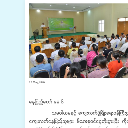
07 May,2026
နေပြည်တော် မေ ၆
​ သမဝါယမနှင့် ကျေးလက်ဖွံ့ဖြိုးရေးဝန်ကြီးဌာန၊ 
ကျေးလက်နေပြည်သူများ မိသားစုဝင်ငွေတိုးပွားပြီး ကိုယ