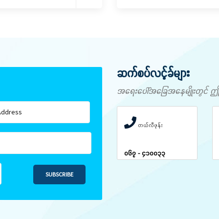
ဆက်စပ်လင့်ခ်များ
အရေးပေါ်အခြေအနေမျိုးတွင် ဤနံပါ
တယ်လီဖုန်း
၀၆၇ - ၄၁၀၀၃၃
SUBSCRIBE