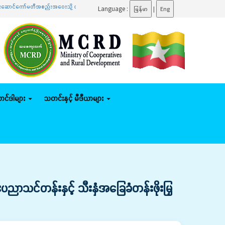
မတီအစည်းအဝေးသို့ တက်ရောက်
.......
ပြည်ထောင်စုဝန်ကြီး ဦးမျိုးဇော်သိမ်း နေပြည်တော်ကောင်စီနယ်မြ
Language :
မြန်မာ
|
Eng
်တင်ဒါများ
သတင်းနှင့် မီဒီယာများ
ပညာသင်တန်းနှင့် သီးနှံအခြေခံတန်းဖိုးမြှ