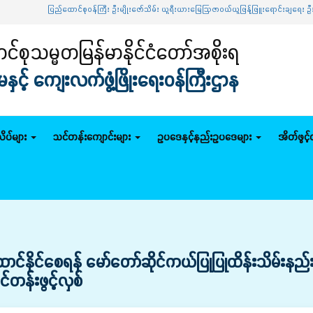
ြည်ထောင်စုဝန်ကြီး ဦးမျိုးဇော်သိမ်း ယူရီးယားမြေဩဇာဝယ်ယူဖြန့်ဖြူးရောင်းချရေး ဦးဆောင်ကော်
်စုသမ္မတမြန်မာနိုင်ငံတော်အစိုးရ
င့် ကျေးလက်ဖွံ့ဖြိုးရေးဝန်ကြီးဌာန
ိပ်များ
သင်တန်းကျောင်းများ
ဥပဒေနှင့်နည်းဥပဒေများ
အိတ်ဖွင့
င်နိုင်စေရန် မော်တော်ဆိုင်ကယ်ပြုပြုထိန်းသိမ်းနည်း
တန်းဖွင့်လှစ်