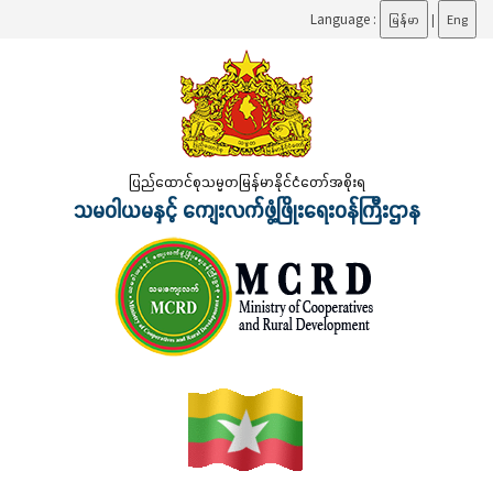
Language :
မြန်မာ
|
Eng
ပြည်ထောင်စုသမ္မတမြန်မာနိုင်ငံတော်အစိုးရ
သမဝါယမနှင့် ကျေးလက်ဖွံ့ဖြိုးရေးဝန်ကြီးဌာန