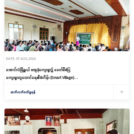
DATE: 07 AUG,2026
အောင်လံမြို့နယ် မအူခုံကျေးရွာ၌ ခေတ်မီစံပြ
ကျေးရွာထူထောင်ရေးစီမံကိန်း (Smart Village)
မိတ်ဆက်ရှင်လင်းခြင်းနှင့်ကော်မတီဖွဲ့စည်း
ဆက်လက်ဖတ်ရှုရန်