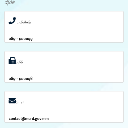
ဆိုပါ။
တယ်လီဖုန်း
၀၆၇ - ၄၁၀၀၃၃
ဖက်စ်
၀၆၇ - ၄၁၀၀၃၆
Email
contact@mcrd.gov.mm