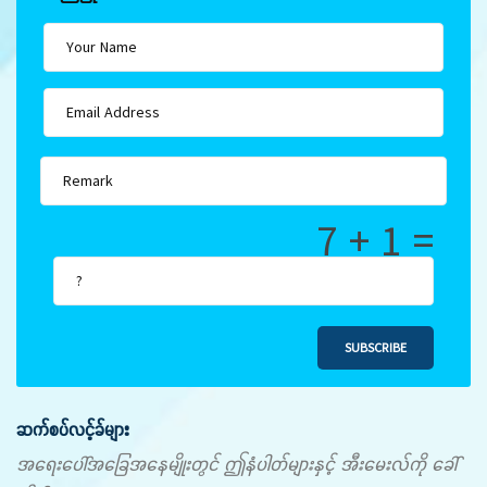
7 + 1 =
SUBSCRIBE
ဆက်စပ်လင့်ခ်များ
အရေးပေါ်အခြေအနေမျိုးတွင် ဤနံပါတ်များနှင့် အီးမေးလ်ကို ခေါ်