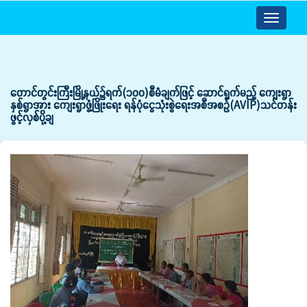
Toggle
navigatio
တောင်တွင်းကြီးမြို့နယ်၌ရက်(၁၀၀)စီမံချက်ဖြင့် ဆောင်ရွက်မည့် ကျေးရွာ
နှစ်ရွာအား ကျေးရွာဖွံ့ဖြိုးရေး ရန်ပုံငွေသုံးစွဲရေးအစီအစဉ်(AVIP)သင်တန်း
ဖွင့်လှစ်ပို့ချ