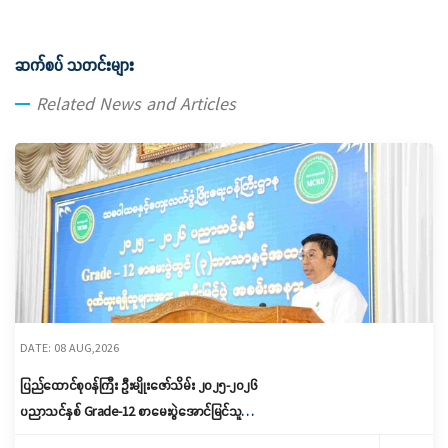
ဆက်စပ် သတင်းများ
Related News and Articles
DATE: 08 AUG,2026
ပြည်ထောင်စုဝန်ကြီး ဦးမျိုးဇော်သိမ်း ၂၀၂၅-၂၀၂၆
ပညာသင်နှစ် Grade-12 စာမေးပွဲအောင်မြင်သူများ
နှင့် ဂုဏ်ထူးရရှိသူများကို ဆုများချီးမြှင့်ပေးအပ်