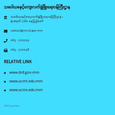
သမဝါယမနှင့်ကျေးလက်ဖွံ့ဖြိုးရေးဝန်ကြီးဌာန
သမဝါယမနှင့်ကျေးလက်ဖွံ့ဖြိုးရေးဝန်ကြီးဌာန ၊
ရုံးအမှတ် (၁၆)၊ နေပြည်တော်
contact@mcrd.gov.mm
၀၆၇ - ၄၁၀၀၃၃
၀၆၇ - ၄၁၀၀၃၆
RELATIVE LINK
www.drd.gov.mm
www.ucmt.edu.mm
www.ucms.edu.mm
HitCounters