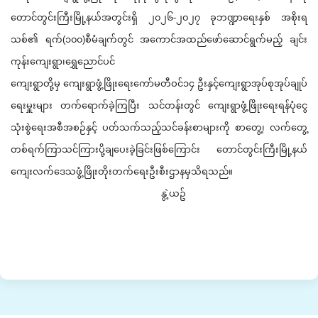
တောင်တွင်းကြီးမြို့နယ်အတွင်းရှိ
၂၀၂၆-၂၀၂၇ ခုဘဏ္ဍာရေးနှစ် အစိုးရ
သစ်၏ ရက်(၁၀၀)စီမံချက်တွင် အကောင်အထည်ဖော်ဆောင်ရွက်မည့် ချင်း
ကုန်းကျေးရွာ၊ရွှေညောင်ပင်
ကျေးရွာတို့မှ ကျေးရွာဖွံ့ဖြိုးရေးကော်မတီဝင်
၁၄ ဦးနှင့်ကျေးရွာအုပ်စုအုပ်ချုပ်
ရေးမှူးများ တက်ရောက်ခဲ့ကြပြီး သင်တန်းတွင် ကျေးရွာဖွံ့ဖြိုးရေးရန်ပုံငွေ
သုံ
းစွဲရေးအစီအစဉ်နှင့် ပတ်သက်သည့်သင်ခန်းစာများကို စာတွေ့၊ လက်တွေ့
တစ်ရက်ကြာသင်ကြားပို့ချပေးခဲ့ခြ
င်းဖြစ်ကြောင်း တောင်တွင်းကြီးမြို့နယ်
ကျေးလက်
ဒေသဖွံ့ဖြိုးတိုးတက်ရေးဦးစီးဌာ
နမှသိရသည်။
နွဲ့ယဥ်