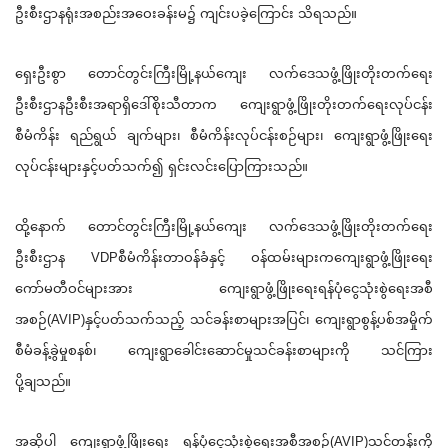
ဦးစီးဌာနရုံးအစည်းအဝေးခန်
းမ၌ ကျင်းပခဲ့ကြောင်း သိရသည်။
ရှေးဦးစွာ တောင်တွင်းကြီးမြို့နယ်ကျေး လက်ဒေသဖွံ့ဖြိုးတိုးတက်ရေး
ဦးစီး
ဌာန
ဦးစီးအရာရှိဒေါ်စိုးသီတာက ကျေးရွာဖွံ့ဖြိုးတိုးတက်ရေးလုပ်
ငန်း
စီမံကိန်း ရည်ရွယ် ချက်များ၊ စီမံကိန်းလုပ်ငန်းစဉ်များ၊ ကျေးရွာဖွံ့ဖြိုးရေး
လုပ်ငန်းမျာ
းနှင့်ပတ်သက်၍ ရှင်းလင်းပြောကြားသည်။
ထို့နောက် တောင်တွင်းကြီးမြို့နယ်ကျေး လက်ဒေသဖွံ့ဖြိုးတိုးတက်ရေး
ဦးစီး
ဌာန VDPစီမံကိန်းတာဝန်ခံနှင့် ဝန်ထမ်းများက
ကျေးရွာဖွံ့ဖြိုးရေး
ကော်မတီဝင်
များအား ကျေးရွာဖွံ့ဖြိုးရေးရန်ပုံငွေသုံ
းစွဲရေးအစီ
အစဉ်(AVIP)နှင့်ပတ်သက်သည့် သင်ခန်းစာများအပြင်၊ ကျေးရွာစွန့်ပစ်အမှိုက်
စီမံခန့်
ခွဲမှုစနစ်၊ ကျေးရွာခေါင်းဆောင်မှုသင်ခန်းစာ
များကို သင်ကြား
ပို့ချသည်။
အဆိုပါ ကျေးရွာဖွံ့ဖြိုးရေး ရန်ပုံငွေသုံးစွဲရေးအစီအစဉ်(
AVIP)သင်တန်းကို