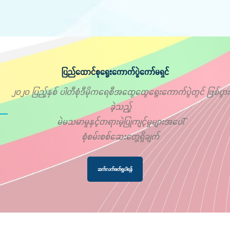
ပြည်ထောင်စုရွေးကောက်ပွဲကော်မရှင်
၂၀၂၀ ပြည့်နှစ် ပါတီစုံဒီမိုကရေစီအထွေထွေရွေးကောက်ပွဲတွင် ဖြစ်ပွား
ခဲ့သည့်
မဲမသမာမှုနှင့်တရားမဲ့ပြုကျင့်မှုများအပေါ်
စုံစမ်းစစ်ဆေးတွေ့ရှိချက်
ဆက်လက်ဖတ်ရှုပါရန်