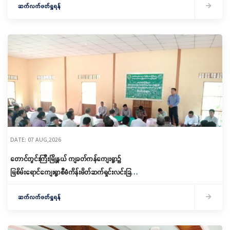
ဆက်လက်ဖတ်ရှုရန်
DATE: 07 AUG,2026
တောင်တွင်းကြီးမြို့နယ် ကျခတ်ကန်ကျေးရွာ၌
မြစိမ်းရောင်ကျေးရွာစီမံကိန်းမိတ်ဆက်ရှင်းလင်းခြင်း
နှင့် ကော်မတီဖွဲ့စည်းခြင်း ပြုလုပ်
ဆက်လက်ဖတ်ရှုရန်