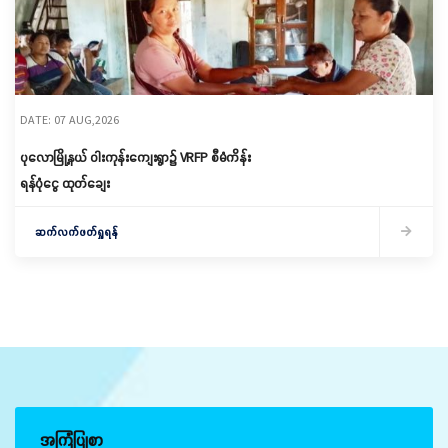
DATE: 07 AUG,2026
ပုလောမြို့နယ် ဝါးကုန်းကျေးရွာ၌ ‌VRFP စီမံကိန်း
ရန်ပုံငွေ ထုတ်ချေး
ဆက်လက်ဖတ်ရှုရန်
အကြံပြုစာ