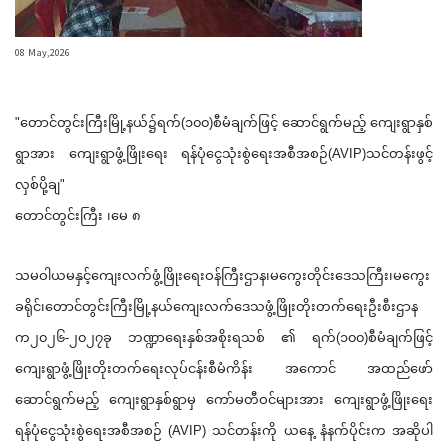
08 May,2026
"တောင်တွင်းကြီးမြို့နယ်၌ရက်(
၁၀၀)စီမံချက်ဖြင့် ဆောင်ရွက်မည့် ကျေးရွာနှစ်
ရွာအား ကျေးရွာဖွံ့ဖြိုးရေး ရန်ပုံငွေသုံးစွဲရေးအစီအစဉ်(
AVIP)သင်တန်းဖွင့်
လှစ်ပို့ချ"
တောင်တွင်းကြီး ၊မေ ၈
သမဝါယမနှင့်ကျေးလက်ဖွံ့ဖြိုးရေး
ဝန်ကြီးဌာန၊မကွေးတိုင်းဒေသကြီး၊
မကွေး
ခရိုင်၊တောင်တွင်းကြီးမြို့
နယ်ကျေးလက်ဒေသဖွံ့ဖြိုးတိုးတက်
ရေးဦးစီးဌာန
က
၂၀၂၆-၂၀၂၇ခု ဘဏ္ဍာရေးနှစ်အစိုးရသစ် ၏ ရက်(၁၀၀)စီမံချက်ဖြင့်
ကျေးရွာဖွံ့ဖြိုးတိုးတက်ရေးလုပ်
ငန်းစီမံကိန်း အကောင် အထည်ဖော်
ဆောင်ရွက်မည့် ကျေးရွာနှစ်ရွာမှ ကော်မတီဝင်များအား ကျေးရွာဖွံ့ဖြိုးရေး
ရန်ပုံငွေသုံ
းစွဲရေးအစီအစဉ် (AVIP) သင်တန်းကို ယနေ့ နံနက်ပိုင်းက အဆိုပါ