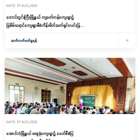
DATE: 07 AUG,2026
တောင်တွင်းကြီးမြို့နယ် ကျခတ်ကန်ကျေးရွာ၌
မြစိမ်းရောင်ကျေးရွာစီမံကိန်းမိတ်ဆက်ရှင်းလင်းခြင်း
နှင့် ကော်မတီဖွဲ့စည်းခြင်း ပြုလုပ်
ဆက်လက်ဖတ်ရှုရန်
DATE: 07 AUG,2026
အောင်လံမြို့နယ် မအူခုံကျေးရွာ၌ ခေတ်မီစံပြ