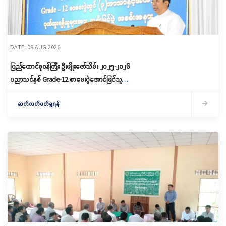
DATE: 08 AUG,2026
ပြည်ထောင်စုဝန်ကြီး ဦးမျိုးဇော်သိမ်း ၂၀၂၅-၂၀၂၆
ပညာသင်နှစ် Grade-12 စာမေးပွဲအောင်မြင်သူများ
နှင့် ဂုဏ်ထူးရရှိသူများကို ဆုများချီးမြှင့်ပေးအပ်
ဆက်လက်ဖတ်ရှုရန်