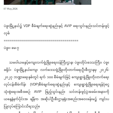
07 May,2026
ပဲခူးမြို့နယ်၌ VDP စီမံချက်ရေးဆွဲနည်းနှင့် AVIP ရေးသွင်းနည်းသင်တန်းဖွင့်
လှစ်
=====================================
ပဲခူး၊ မေ-၇
သမဝါယမနှင့်ကျေးလက်ဖွံ့ဖြိုးရေးဝန်ကြီးဌာန၊ ပဲခူးတိုင်းဒေသကြီး၊ ပဲခူး
ခရိုင်၊ ပဲခူးမြို့နယ်ကျေး လက်ဒေသဖွံ့ဖြိုးတိုးတက်ရေးဦးစီးဌာနမှ ၂၀၂၆-
၂၀၂၇ ဘဏ္ဍာရေးနှစ်တွင် ရက် ၁၀၀ စီမံချက်ဖြင့် ကျေးရွာဖွံ့ဖြိုးတိုးတက်ရေး
လုပ်ငန်းစီမံကိန်း (VDP)စီမံချက်ရေးဆွဲနည်းနှင့် ကျေးရွာဖွံ့ဖြိုးရေးရန်ပုံငွေ
သုံးစွဲရေးအစီအစဉ် AVIP ဖြည့်သွင်းနည်း သင်တန်းဖွင့်ပွဲအခမ်းအနားကို
ယနေ့နံနက်ပိုင်းအ ချိန်က အဆိုပါဦးစီးဌာနရုံးအစည်းအဝေးခန်းမ၌ ကျင်းပ
ပြုလုပ်ကြောင်းသိရသည်။