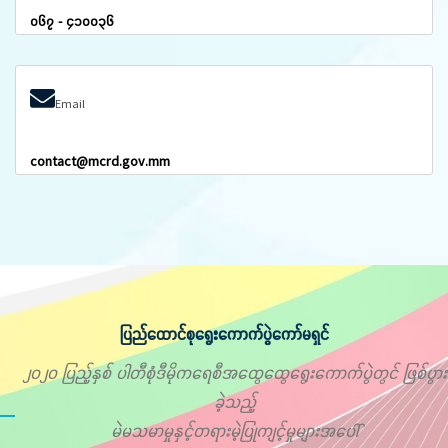
၀၆၇ - ၄၁၀၀၃၆
Email
contact@mcrd.gov.mm
ပြည်ထောင်စုရွေးကောက်ပွဲကော်မရှင်
၂၀၂၀ ပြည့်နှစ် ပါတီစုံဒီမိုကရေစီအထွေထွေရွေးကောက်ပွဲတွင် ဖြစ်ပွား
ခဲ့သည့်
မဲမသမာမှုနှင့်တရားမဲ့ပြုကျင့်မှုများအပေါ်