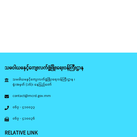
သမဝါယမနှင့်ကျေးလက်ဖွံ့ဖြိုးရေးဝန်ကြီးဌာန
သမဝါယမနှင့်ကျေးလက်ဖွံ့ဖြိုးရေးဝန်ကြီးဌာန ၊
ရုံးအမှတ် (၁၆)၊ နေပြည်တော်
contact@mcrd.gov.mm
၀၆၇ - ၄၁၀၀၃၃
၀၆၇ - ၄၁၀၀၃၆
RELATIVE LINK