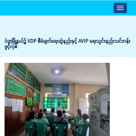
Toggle
navigatio
ပဲခူးမြို့နယ်၌ VDP စီမံချက်ရေးဆွဲနည်းနှင့် AVIP ရေးသွင်းနည်းသင်တန်း
ဖွင့်လှစ်