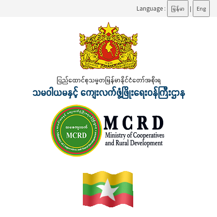
Language :
မြန်မာ
|
Eng
ပြည်ထောင်စုသမ္မတမြန်မာနိုင်ငံတော်အစိုးရ
သမဝါယမနှင့် ကျေးလက်ဖွံ့ဖြိုးရေးဝန်ကြီးဌာန