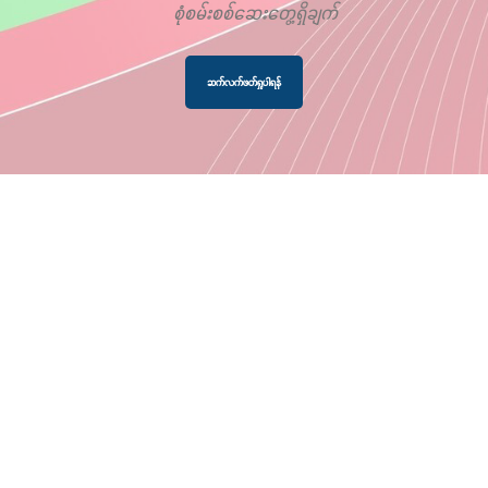
စုံစမ်းစစ်ဆေးတွေ့ရှိချက်
ဆက်လက်ဖတ်ရှုပါရန်