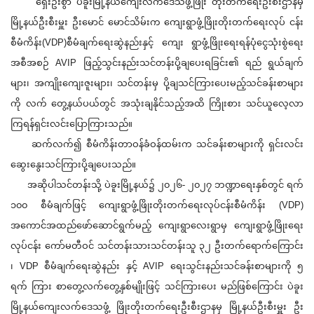
ရှေးဦးစွာ ပဲခူးမြို့နယ်ကျေးလက်ဒေသဖွံ့ဖြိုး တိုးတက်ရေးဦးစီးဌာနမှ
မြို့နယ်ဦးစီးမှူး ဦးမောင် မောင်သိမ်းက ကျေးရွာဖွံ့ဖြိုးတိုးတက်ရေးလုပ် ငန်း
စီမံကိန်း(VDP)စီမံချက်ရေးဆွဲနည်းနှင့် ကျေး ရွာဖွံ့ဖြိုးရေးရန်ပုံငွေသုံးစွဲရေး
အစီအစဉ် AVIP ဖြည့်သွင်းနည်းသင်တန်းပို့ချပေးရခြင်း၏ ရည် ရွယ်ချက်
များ၊ အကျိုးကျေးဇူးများ၊ သင်တန်းမှ ပို့ချသင်ကြားပေးမည့်သင်ခန်းစာများ
ကို လက် တွေ့နယ်ပယ်တွင် အသုံးချနိုင်သည့်အထိ ကြိုးစား သင်ယူလေ့လာ
ကြရန်ရှင်းလင်းပြောကြားသည်။
ဆက်လက်၍ စီမံကိန်းတာဝန်ခံဝန်ထမ်းက သင်ခန်းစာများကို ရှင်းလင်း
ဆွေးနွေးသင်ကြားပို့ချပေး‌သည်။
အဆိုပါသင်တန်းသို့ ပဲခူးမြို့နယ်၌ ၂၀၂၆- ၂၀၂၇ ဘဏ္ဍာရေးနှစ်တွင် ရက်
၁၀၀ စီမံချက်ဖြင့် ကျေးရွာဖွံ့ဖြိုးတိုးတက်ရေးလုပ်ငန်းစီမံကိန်း (VDP)
အကောင်အထည်ဖော်ဆောင်ရွက်မည့် ကျေးရွာလေးရွာမှ ကျေးရွာဖွံ့ဖြိုးရေး
လုပ်ငန်း ကော်မတီဝင် သင်တန်းသားသင်တန်းသူ ၃၂ ဦးတက်ရောက်ကြောင်း
၊ VDP စီမံချက်ရေးဆွဲနည်း နှင့် AVIP ရေးသွင်းနည်းသင်ခန်းစာများကို ၅
ရက် ကြား စာတွေ့လက်တွေ့နှစ်မျိုးဖြင့် သင်ကြားပေး မည်ဖြစ်ကြောင်း ပဲခူး
မြို့နယ်ကျေးလက်ဒေသဖွံ့ ဖြိုးတိုးတက်ရေးဦးစီးဌာနမှ မြို့နယ်ဦးစီးမှူး ဦး