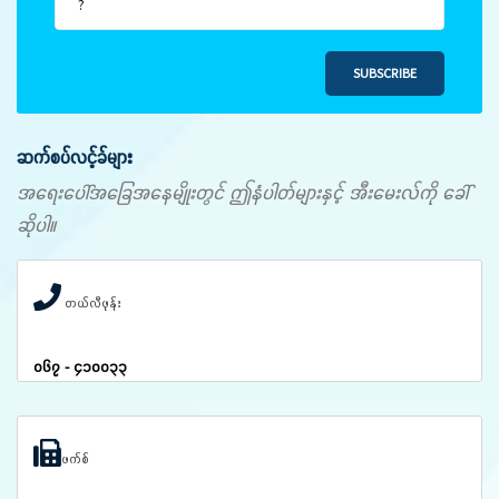
SUBSCRIBE
ဆက်စပ်လင့်ခ်များ
အရေးပေါ်အခြေအနေမျိုးတွင် ဤနံပါတ်များနှင့် အီးမေးလ်ကို ခေါ်
ဆိုပါ။
တယ်လီဖုန်း
၀၆၇ - ၄၁၀၀၃၃
ဖက်စ်