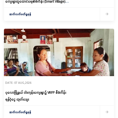
ကျေးရွာထူထောင်ရေးစီမံကိန်း (Smart Village)
မိတ်ဆက်ရှင်လင်းခြင်းနှင့်ကော်မတီဖွဲ့စည်း
ဆက်လက်ဖတ်ရှုရန်
DATE: 07 AUG,2026
ပုလောမြို့နယ် ဝါးကုန်းကျေးရွာ၌ ‌VRFP စီမံကိန်း
ရန်ပုံငွေ ထုတ်ချေး
ဆက်လက်ဖတ်ရှုရန်