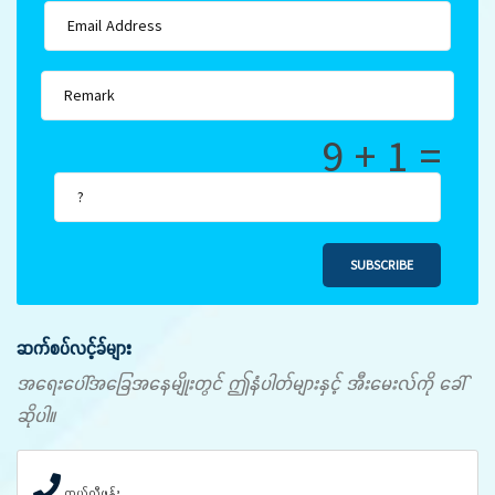
9 + 1 =
SUBSCRIBE
ဆက်စပ်လင့်ခ်များ
အရေးပေါ်အခြေအနေမျိုးတွင် ဤနံပါတ်များနှင့် အီးမေးလ်ကို ခေါ်
ဆိုပါ။
တယ်လီဖုန်း