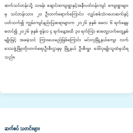
ဆက်သင်တန်းသို့ သဖန်း ချောင်းကျေးရွာနှင့်အနီးပတ်ဝန်းကျင် ကျေးရွာများ
မှ သင်တန်းသား ၂၀ ဦးတက်ရောက်ကြောင်း၊ လျှပ်စစ်သံဂဟေဆက်နှင့်
ပတ်သက်၍ ကျွမ်းကျင်နည်းပြဆရာများက ၂၀၂၆ ခုနှစ် မေလ ၆ ရက်နေ့မှ
စတင်၍ ၂၀၂၆ ခုနှစ် ဇွန်လ ၄ ရက်နေ့အထိ ၃၀ ရက်ကြာ စာတွေ့လက်တွေ့နှစ်
မျိုးဖြင့် အခမဲ့သင် ကြားပေးမည်ဖြစ်ကြောင်း မင်းလှမြို့နယ်ကျေး လက်
ဒေသဖွံ့ဖြိုးတိုးတက်ရေးဦးစီးဌာနမှ မြို့နယ် ဦးစီးမှူး ဒေါ်လှမျိုးသူထံမှသိရ
သည်။
ဆက်စပ် သတင်းများ