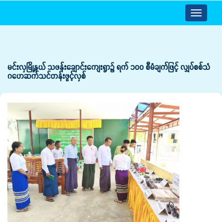
Toggle
navigatio
မင်းလှမြို့နယ် သဖန်းချောင်းကျေးရွာ၌ ရက် ၁၀၀ စီမံချက်ဖြင့် လျှပ်စစ်သံ
ဂဟေဆက်သင်တန်းဖွင့်လှစ်