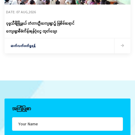
DATE: 07 AUG,2026
ပုဗ္ဗသီရိမြို့နယ် တံတားဦးကျေးရွာ၌ မြစိမ်းရောင်
ကျေးရွာစီမံကိန်းရန်ပုံငွေ ထုတ်ချေး
ဆက်လက်ဖတ်ရှုရန်
အကြံပြုစာ