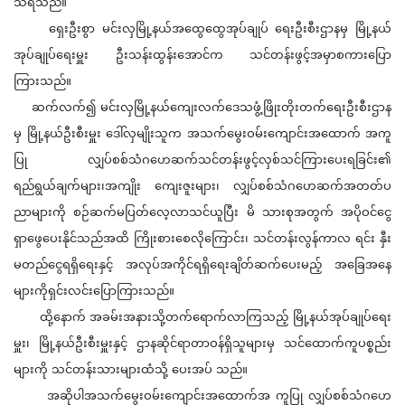
သိရသည်။
ရှေးဦးစွာ မင်းလှမြို့နယ်အထွေထွေအုပ်ချုပ် ရေးဦးစီးဌာနမှ မြို့နယ်
အုပ်ချုပ်ရေးမှူး ဦးသန်းထွန်း‌အောင်က သင်တန်းဖွင့်အမှာစကားပြော
ကြားသည်။
ဆက်လက်၍ မင်းလှမြို့နယ်ကျေးလက်ဒေသဖွံ့ဖြိုးတိုးတက်ရေးဦးစီးဌာန
မှ မြို့နယ်ဦးစီးမှူး ဒေါ်လှမျိုးသူက အသက်မွေးဝမ်းကျောင်းအထောက် အကူ
ပြု လျှပ်စစ်သံဂဟေဆက်သင်တန်းဖွင့်လှစ်သင်ကြားပေးရခြင်း၏
ရည်ရွယ်ချက်များ၊အကျိုး ကျေးဇူးများ၊ လျှပ်စစ်သံဂဟေဆက်အတတ်ပ
ညာများကို စဉ်ဆက်မပြတ်လေ့လာသင်ယူပြီး မိ သားစုအတွက် အပိုဝင်ငွေ
ရှာဖွေပေးနိုင်သည်အထိ ကြိုးစားစေလိုကြောင်း၊ သင်တန်းလွန်ကာလ ရင်း နှီး
မတည်ငွေရရှိရေးနှင့် အလုပ်အကိုင်ရရှိရေးချိတ်ဆက်ပေးမည့် အခြေအနေ
များကိုရှင်းလင်းပြောကြားသည်။
ထို့နောက် အခမ်းအနားသို့တက်ရောက်လာကြသည့် မြို့နယ်အုပ်ချုပ်ရေး
မှူး၊ မြို့နယ်ဦးစီးမှူးနှင့် ဌာနဆိုင်ရာတာဝန်ရှိသူများမှ သင်ထောက်ကူပစ္စည်း
များကို သင်တန်းသားများထံသို့ ပေးအပ် သည်။
အဆိုပါအသက်မွေးဝမ်းကျောင်းအထောက်အ ကူပြု လျှပ်စစ်သံဂဟေ