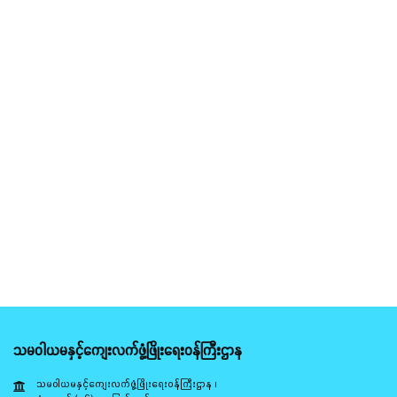
သမဝါယမနှင့်ကျေးလက်ဖွံ့ဖြိုးရေးဝန်ကြီးဌာန
သမဝါယမနှင့်ကျေးလက်ဖွံ့ဖြိုးရေးဝန်ကြီးဌာန ၊