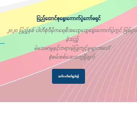
ပြည်ထောင်စုရွေးကောက်ပွဲကော်မရှင်
၂၀၂၀ ပြည့်နှစ် ပါတီစုံဒီမိုကရေစီအထွေထွေရွေးကောက်ပွဲတွင် ဖြစ်ပွား
ခဲ့သည့်
မဲမသမာမှုနှင့်တရားမဲ့ပြုကျင့်မှုများအပေါ်
စုံစမ်းစစ်ဆေးတွေ့ရှိချက်
ဆက်လက်ဖတ်ရှုပါရန်