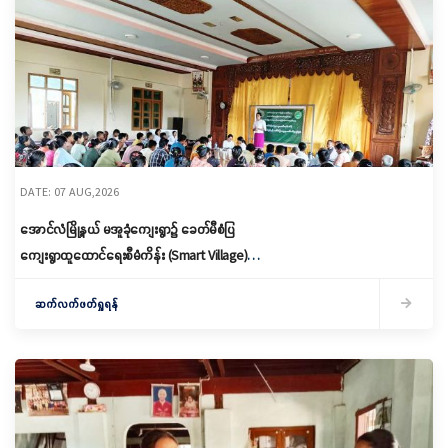
DATE: 07 AUG,2026
အောင်လံမြို့နယ် မအူခုံကျေးရွာ၌ ခေတ်မီစံပြ
ကျေးရွာထူထောင်ရေးစီမံကိန်း (Smart Village)
မိတ်ဆက်ရှင်လင်းခြင်းနှင့်ကော်မတီဖွဲ့စည်း
ဆက်လက်ဖတ်ရှုရန်