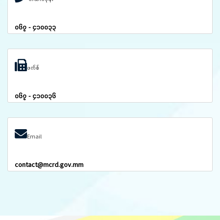
၀၆၇ - ၄၁၀၀၃၃
ဖက်စ်
၀၆၇ - ၄၁၀၀၃၆
Email
contact@mcrd.gov.mm