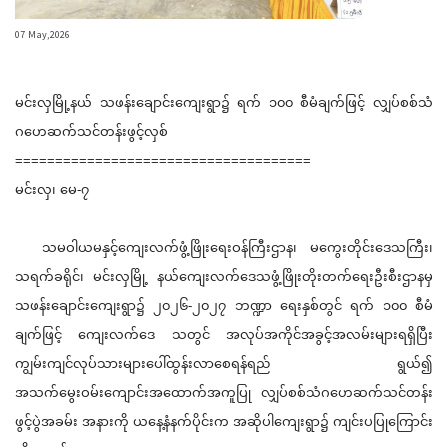
07 May,2026
မင်းလှမြို့နယ် သဖန်းချောင်းကျေးရွာ၌ ရက် ၁၀၀ စီမံချက်ဖြင့် လျှပ်စစ်သံ
ဂဟေဆက်သင်တန်းဖွင့်လှစ်
=====================================
မင်းလှ၊ မေ-၇
သမဝါယမနှင့်ကျေးလက်ဖွံ့ဖြိုးရေးဝန်ကြီးဌာန၊ မကွေးတိုင်းဒေသကြီး၊
သရက်ခရိုင်၊ မင်းလှမြို့ နယ်ကျေးလက်ဒေသဖွံ့ဖြိုးတိုးတက်ရေးဦးစီးဌာနမှ
သဖန်းချောင်းကျေးရွာ၌ ၂၀၂၆-၂၀၂၇ ဘဏ္ဍာ ရေးနှစ်တွင် ရက် ၁၀၀ စီမံ
ချက်ဖြင့် ကျေးလက်ဒေ သတွင် အလုပ်အကိုင်အခွင့်အလမ်းများရရှိပြီး
ကျွမ်းကျင်လုပ်သားများပေါ်ထွန်းလာစေရန်ရည် ရွယ်၍
အသက်မွေးဝမ်းကျောင်းအထောက်အကူပြု လျှပ်စစ်သံဂဟေဆက်သင်တန်း
ဖွင့်ပွဲအခမ်း အနားကို ယနေ့နံနက်ပိုင်းက အဆိုပါကျေးရွာ၌ ကျင်းပပြုကြောင်း