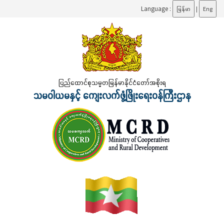
Language :
မြန်မာ
|
Eng
ပြည်ထောင်စုသမ္မတမြန်မာနိုင်ငံတော်အစိုးရ
သမဝါယမနှင့် ကျေးလက်ဖွံ့ဖြိုးရေးဝန်ကြီးဌာန