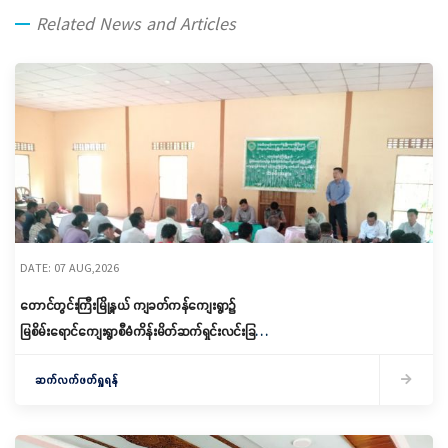
Related News and Articles
DATE: 07 AUG,2026
တောင်တွင်းကြီးမြို့နယ် ကျခတ်ကန်ကျေးရွာ၌
မြစိမ်းရောင်ကျေးရွာစီမံကိန်းမိတ်ဆက်ရှင်းလင်းခြင်း
နှင့် ကော်မတီဖွဲ့စည်းခြင်း ပြုလုပ်
ဆက်လက်ဖတ်ရှုရန်