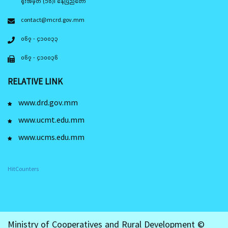
ရုံးအမှတ် (၁၆)၊ နေပြည်တော်
contact@mcrd.gov.mm
၀၆၇ - ၄၁၀၀၃၃
၀၆၇ - ၄၁၀၀၃၆
RELATIVE LINK
www.drd.gov.mm
www.ucmt.edu.mm
www.ucms.edu.mm
HitCounters
Ministry of Cooperatives and Rural Development ©