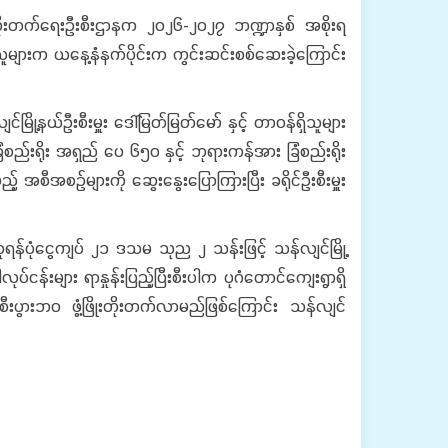
ိုးတိုးတက်ရေးဦးစီးဌာနက ၂၀၂၆-၂၀၂၇ ဘဏ္ဍာနှစ် အစိုးရ
ူများက ယနေ့နံနက်ပိုင်းက ကွင်းဆင်းစစ်ဆေးခဲ့ကြောင်း
ြို့နယ်ဦးစီးမှူး ဒေါ်မြတ်မြတ်မော် နှင့် တာဝန်ရှိသူများ
ံစည်းရိုး အရှည် ပေ ၆၅၀ နှင့် ဘုရားကန်အား ခြံစည်းရိုး
် အစီအစဉ်များကို ဆွေးနွေးပြောကြားပြီး ခရိုင်ဦးစီးမှူး
ရန်ပုံငွေကျပ် ၂၁ ဒသမ သုည ၂ သန်းဖြင့် သန်လျင်မြို့
းများ ရာနှုန်းပြည့်ပြီးစီးပါက ပုဂံတောင်ကျေးရွာရှိ
းပွားဘဝ ဖွံ့ဖြိုးတိုးတက်လာမည်ဖြစ်ကြောင်း သန်လျင်