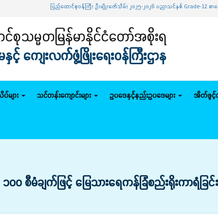
ပြည်ထောင်စုဝန်ကြီး ဦးမျိုးဇော်သိမ်း ၂၀၂၅-၂၀၂၆ ပညာသင်နှစ် Grade-12 စာမေးပွဲအောင်မြင်သူမ
်စုသမ္မတမြန်မာနိုင်ငံတော်အစိုးရ
င့် ကျေးလက်ဖွံ့ဖြိုးရေးဝန်ကြီးဌာန
ိပ်များ
သင်တန်းကျောင်းများ
ဥပဒေနှင့်နည်းဥပဒေများ
အိတ်ဖွင့
 ၁၀၀ စီမံချက်ဖြင့် မြေသားရေကန်ခြံစည်းရိုးကာရံခြင်