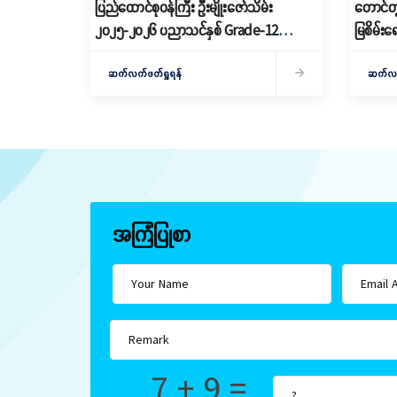
ပြည်ထောင်စုဝန်ကြီး ဦးမျိုးဇော်သိမ်း
တောင်တွ
၂၀၂၅-၂၀၂၆ ပညာသင်နှစ် Grade-12
မြစိမ်းရ
စာမေးပွဲအောင်မြင်သူများနှင့် ဂုဏ်ထူးရရှိ
ရှင်းလင်း
သူများကို ဆုများချီးမြှင့်ပေးအပ်
ဆက်လက်ဖတ်ရှုရန်
ပြုလုပ်
ဆက်လက်
အကြံပြုစာ
7 + 9 =