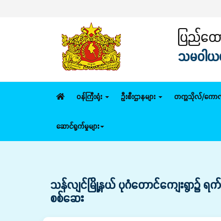
ပြည်ထောင
သမဝါယမနှ
ဝန်ကြီးရုံး
ဦးစီးဌာနများ
တက္ကသိုလ်/ကောလ
ဆောင်ရွက်မှုများ
သန်လျင်မြို့နယ် ပုဂံတောင်ကျေးရွာ၌ ရက်
စစ်ဆေး