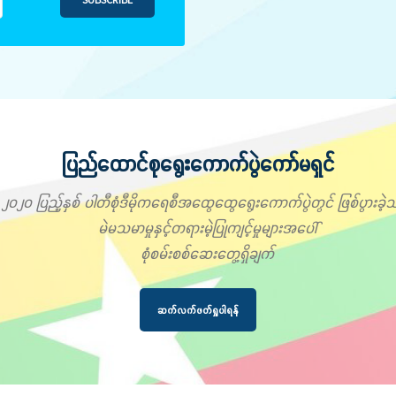
ပြည်ထောင်စုရွေးကောက်ပွဲကော်မရှင်
၂၀၂၀ ပြည့်နှစ် ပါတီစုံဒီမိုကရေစီအထွေထွေရွေးကောက်ပွဲတွင် ဖြစ်ပွားခဲ့သ
မဲမသမာမှုနှင့်တရားမဲ့ပြုကျင့်မှုများအပေါ်
စုံစမ်းစစ်ဆေးတွေ့ရှိချက်
ဆက်လက်ဖတ်ရှုပါရန်