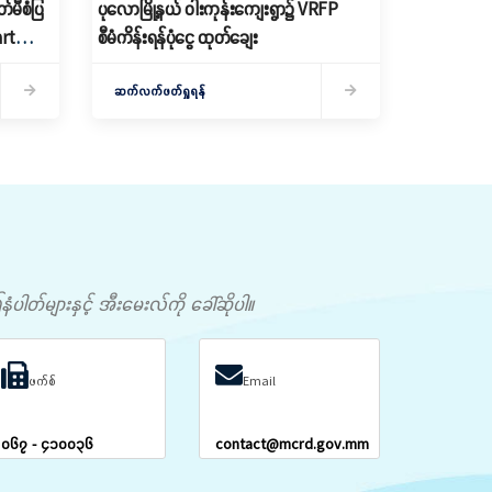
်မီစံပြ
ပုလောမြို့နယ် ဝါးကုန်းကျေးရွာ၌ ‌VRFP
art
စီမံကိန်းရန်ပုံငွေ ထုတ်ချေး
ကော်မတီ
ဆက်လက်ဖတ်ရှုရန်
တ်များနှင့် အီးမေးလ်ကို ခေါ်ဆိုပါ။
ဖက်စ်
Email
၀၆၇ - ၄၁၀၀၃၆
contact@mcrd.gov.mm