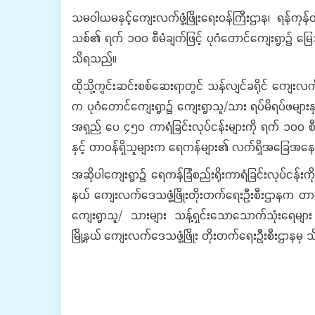
‎‎သမဝါယမနှင့်ကျေးလက်ဖွံ့ဖြိုးရေးဝန်ကြီးဌာန၊ ရန်ကု
သစ်၏ ရက် ၁၀၀ စီမံချက်ဖြင့် ပုဂံတောင်ကျေးရွာ၌ မြေ
သိရသည်။
‎‎ထိုသို့ကွင်းဆင်းစစ်ဆေးရာတွင် သန်လျင်ခရိုင် ကျေးလက်ဒေ
က ပုဂံတောင်ကျေးရွာ၌ ကျေးရွာသူ/သား ရပ်မိရပ်ဖများနှင့
အရှည် ပေ ၄၅၀ ကာရံခြင်းလုပ်ငန်းများကို ရက် ၁၀၀ စီမံချ
နှင့် တာဝန်ရှိသူများက ရေကန်များ၏ လက်ရှိအခြေအနေကိ
‎‎အဆိုပါကျေးရွာ၌ ရေကန်ခြံစည်းရိုးကာရံခြင်းလုပ်ငန
နယ် ကျေးလက်ဒေသဖွံ့ဖြိုးတိုးတက်ရေးဦးစီးဌာနက တာဝန်
ကျေးရွာသူ/ သားများ သန့်ရှင်းသောသောက်သုံးရေများ 
မြို့နယ် ကျေးလက်ဒေသဖွံ့ဖြိုး တိုးတက်ရေးဦးစီးဌာနမှ