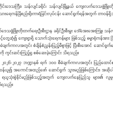
န်တိုင်းဒေသကြီး၊ သန်လျင်ခရိုင်၊ သန်လျင်မြို့နယ် ကျေးလက်ဒေသဖွံ့ဖြ
သားရေကန်ခြံစည်းရိုးကာရံခြင်းလုပ်ငန်း ဆောင်ရွက်ရန်အတွက် တာဝန်ရှိသ
သဖွံ့ဖြိုးတိုးတက်ရေးဦးစီးဌာန ခရိုင်ဦးစီးမှူး ဒေါ်အေးအေးကြူ၊ သန်လျင်မ
်တွေ့ဆုံ၍ ကျေးရွာရှိ သောက်သုံးရေကန်များ ဖြစ်သည့် ဓမ္မာရုံကန်အား ခြ
က်ကာလအတွင်း စံချိန်စံညွှန်းပြည့်မီစွာဖြင့် ပြီးစီးအောင် ဆောင်ရွက်မည့
ု ကွင်းဆင်းကြည့်ရှု စစ်ဆေးခဲ့ကြောင်း သိရသည်။
်းကို ၂၀၂၆-၂၀၂၇ ဘဏ္ဍာနှစ် ရက် ၁၀၀ စီမံချက်ကာလအတွင်း ပြည်ထောင်စု
ယူ၍ အကောင်အထည်ဖော် ဆောင်ရွက် သွားမည်ဖြစ်ကြောင်း၊ အဆိုပါလုပ်ငန်
ရယူသုံးစွဲနိုင်မည်ဖြစ်သည့်အတွက် ကျေးလက်နေပြည်သူ များ၏ လူမှုစီ
 သိရသည်။