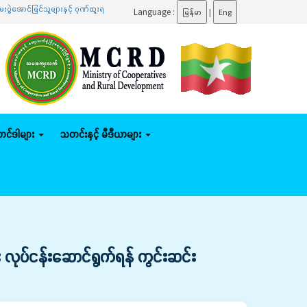
ျားနှင့် ဂုဏ်ထူးရရှိသူများကို ဆုများချီးမြှင့်ပေးအပ်
.......
ပြည်ထောင်စုဝန်ကြီး ဦးမျိုးဇော်သိ
Language :
မြန်မာ
|
Eng
်တင်ဒါများ
သတင်းနှင့် မီဒီယာများ
း လုပ်ငန်းဆောင်ရွက်ရန် ကွင်းဆင်း