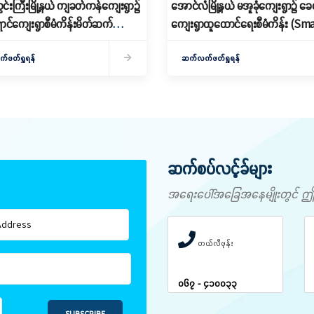
င်းကြီးမြို့နယ် ကျခတ်ကန်ကျေးရွာ၌
အောင်လံမြို့နယ် မအူခုံကျေးရွာ၌ ခေတ
ောင်ကျေးရွာစီမံကိန်းမိတ်ဆက်
ကျေးရွာထူထောင်ရေးစီမံကိန်း (Sm
ခြင်းနှင့် ကော်မတီဖွဲ့စည်းခြင်း
Village) မိတ်ဆက်ရှင်လင်းခြင်းနှင့်
ဖတ်ရှုရန်
ဖွဲ့စည်း
ဆက်လက်ဖတ်ရှုရန်
ဆက်စပ်လင့်ခ်များ
အရေးပေါ်အခြေအနေမျိုးတွင် ဤနံပါ
တယ်လီဖုန်း
၀၆၇ - ၄၁၀၀၃၃
SUBSCRIBE