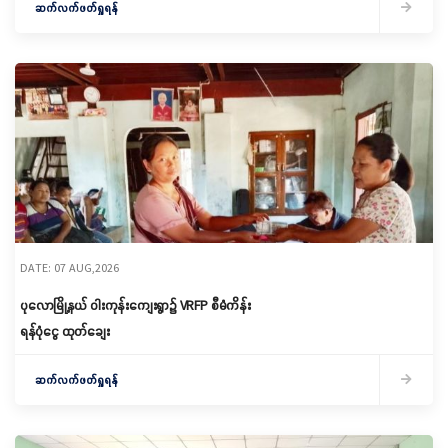
ဆက်လက်ဖတ်ရှုရန်
DATE: 07 AUG,2026
ပုလောမြို့နယ် ဝါးကုန်းကျေးရွာ၌ ‌VRFP စီမံကိန်း
ရန်ပုံငွေ ထုတ်ချေး
ဆက်လက်ဖတ်ရှုရန်