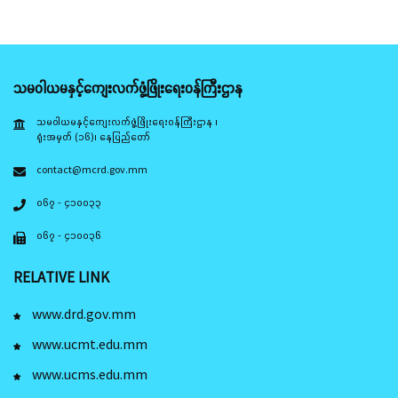
သမဝါယမနှင့်ကျေးလက်ဖွံ့ဖြိုးရေးဝန်ကြီးဌာန
သမဝါယမနှင့်ကျေးလက်ဖွံ့ဖြိုးရေးဝန်ကြီးဌာန ၊
ရုံးအမှတ် (၁၆)၊ နေပြည်တော်
contact@mcrd.gov.mm
၀၆၇ - ၄၁၀၀၃၃
၀၆၇ - ၄၁၀၀၃၆
RELATIVE LINK
www.drd.gov.mm
www.ucmt.edu.mm
www.ucms.edu.mm