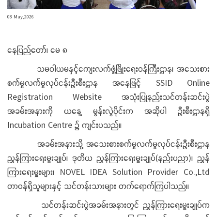
08 May,2026
နေပြည်တော်၊ မေ ၈
သမဝါယမနှင့်ကျေးလက်ဖွံ့ဖြိုးရေးဝန်ကြီးဌာန၊ အသေးစား
စက်မှုလက်မှုလုပ်ငန်းဦးစီးဌာန အနေဖြင့် SSID Online
Registration Website အသုံးပြုနည်းသင်တန်းဆင်းပွဲ
အခမ်းအနားကို ယနေ့ မွန်းလွဲပိုင်းက အဆိုပါ ဦးစီးဌာနရှိ
Incubation Centre ၌ ကျင်းပသည်။
အခမ်းအနားသို့ အသေးစားစက်မှုလက်မှုလုပ်ငန်းဦးစီးဌာန
ညွှန်ကြားရေးမှူးချုပ်၊ ဒုတိယ ညွှန်ကြားရေးမှူးချုပ်(နည်းပညာ)၊ ညွှန်
ကြားရေးမှူးများ၊ NOVEL IDEA Solution Provider Co.,Ltd
တာဝန်ရှိသူများနှင့် သင်တန်းသားများ တက်ရောက်ကြပါသည်။
သင်တန်းဆင်းပွဲအခမ်းအနားတွင် ညွှန်ကြားရေးမှူးချုပ်က