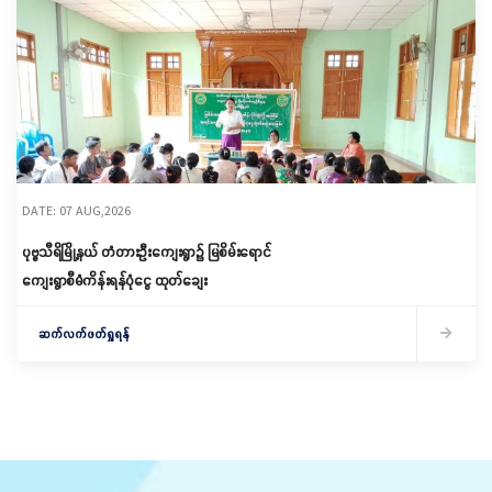
DATE: 07 AUG,2026
ပုဗ္ဗသီရိမြို့နယ် တံတားဦးကျေးရွာ၌ မြစိမ်းရောင်
ကျေးရွာစီမံကိန်းရန်ပုံငွေ ထုတ်ချေး
ဆက်လက်ဖတ်ရှုရန်