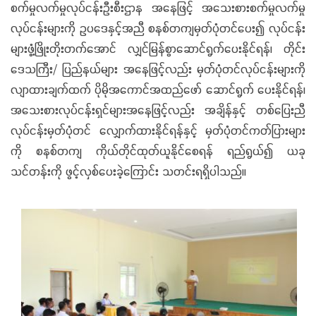
စက်မှုလက်မှုလုပ်ငန်းဦးစီးဌာန အနေဖြင့် အသေးစားစက်မှုလက်မှု
လုပ်ငန်းများကို ဥပဒေနှင့်အညီ စနစ်တကျမှတ်ပုံတင်ပေး၍ လုပ်ငန်း
များဖွံ့ဖြိုးတိုးတက်အောင် လျှင်မြန်စွာဆောင်ရွက်ပေးနိုင်ရန်၊ တိုင်း
ဒေသကြီး/ ပြည်နယ်များ အနေဖြင့်လည်း မှတ်ပုံတင်လုပ်ငန်းများကို
လျာထားချက်ထက် ပိုမိုအကောင်အထည်ဖော် ဆောင်ရွက် ပေးနိုင်ရန်၊
အသေးစားလုပ်ငန်းရှင်များအနေဖြင့်လည်း အချိန်နှင့် တစ်ပြေးညီ
လုပ်ငန်းမှတ်ပုံတင် လျှောက်ထားနိုင်ရန်နှင့် မှတ်ပုံတင်ကတ်ပြားများ
ကို စနစ်တကျ ကိုယ်တိုင်ထုတ်ယူနိုင်စေရန် ရည်ရွယ်၍ ယခု
သင်တန်းကို ဖွင့်လှစ်ပေးခဲ့ကြောင်း သတင်းရရှိပါသည်။