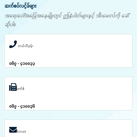
ဆက်စပ်လင့်ခ်များ
အရေးပေါ်အခြေအနေမျိုးတွင် ဤနံပါတ်များနှင့် အီးမေးလ်ကို ခေါ်
ဆိုပါ။
တယ်လီဖုန်း
၀၆၇ - ၄၁၀၀၃၃
ဖက်စ်
၀၆၇ - ၄၁၀၀၃၆
Email