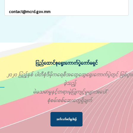
contact@mcrd.gov.mm
ပြည်ထောင်စုရွေးကောက်ပွဲကော်မရှင်
၂၀၂၀ ပြည့်နှစ် ပါတီစုံဒီမိုကရေစီအထွေထွေရွေးကောက်ပွဲတွင် ဖြစ်ပွား
ခဲ့သည့်
မဲမသမာမှုနှင့်တရားမဲ့ပြုကျင့်မှုများအပေါ်
စုံစမ်းစစ်ဆေးတွေ့ရှိချက်
ဆက်လက်ဖတ်ရှုပါရန်