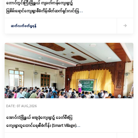
တောင်တွင်းကြီးမြို့နယ် ကျခတ်ကန်ကျေးရွာ၌
မြစိမ်းရောင်ကျေးရွာစီမံကိန်းမိတ်ဆက်ရှင်းလင်းခြင်း
နှင့် ကော်မတီဖွဲ့စည်းခြင်း ပြုလုပ်
ဆက်လက်ဖတ်ရှုရန်
DATE: 07 AUG,2026
အောင်လံမြို့နယ် မအူခုံကျေးရွာ၌ ခေတ်မီစံပြ
ကျေးရွာထူထောင်ရေးစီမံကိန်း (Smart Village)
မိတ်ဆက်ရှင်လင်းခြင်းနှင့်ကော်မတီဖွဲ့စည်း