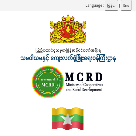
Language :
မြန်မာ
|
Eng
ပြည်ထောင်စုသမ္မတမြန်မာနိုင်ငံတော်အစိုးရ
သမဝါယမနှင့် ကျေးလက်ဖွံ့ဖြိုးရေးဝန်ကြီးဌာန