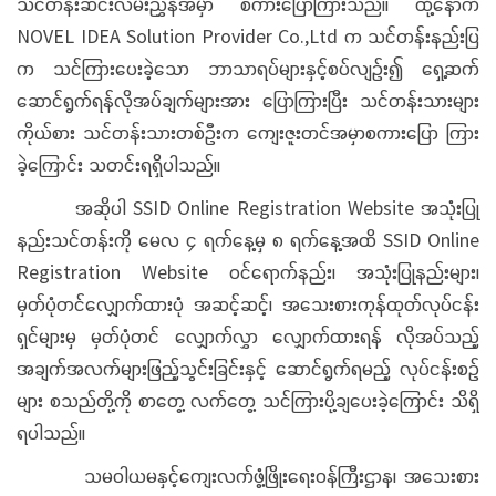
သင်တန်းဆင်းလမ်းညွှန်အမှာ စကားပြောကြားသည်။ ထို့နောက်
NOVEL IDEA Solution Provider Co.,Ltd က သင်တန်းနည်းပြ
က သင်ကြားပေးခဲ့သော ဘာသာရပ်များနှင့်စပ်လျဉ်း၍ ရှေ့ဆက်
ဆောင်ရွက်ရန်လိုအပ်ချက်များအား ပြောကြားပြီး သင်တန်းသားများ
ကိုယ်စား သင်တန်းသားတစ်ဦးက ကျေးဇူးတင်အမှာစကားပြော ကြား
ခဲ့ကြောင်း သတင်းရရှိပါသည်။
အဆိုပါ SSID Online Registration Website အသုံးပြု
နည်းသင်တန်းကို မေလ ၄ ရက်နေ့မှ ၈ ရက်နေ့အထိ SSID Online
Registration Website ဝင်ရောက်နည်း၊ အသုံးပြုနည်းများ၊
မှတ်ပုံတင်လျှောက်ထားပုံ အဆင့်ဆင့်၊ အသေးစားကုန်ထုတ်လုပ်ငန်း
ရှင်များမှ မှတ်ပုံတင် လျှောက်လွှာ လျှောက်ထားရန် လိုအပ်သည့်
အချက်အလက်များဖြည့်သွင်းခြင်းနှင့် ဆောင်ရွက်ရမည့် လုပ်ငန်းစဉ်
များ စသည်တို့ကို စာတွေ့ လက်တွေ့ သင်ကြားပို့ချပေးခဲ့ကြောင်း သိရှိ
ရပါသည်။
သမဝါယမနှင့်ကျေးလက်ဖွံ့ဖြိုးရေးဝန်ကြီးဌာန၊ အသေးစား