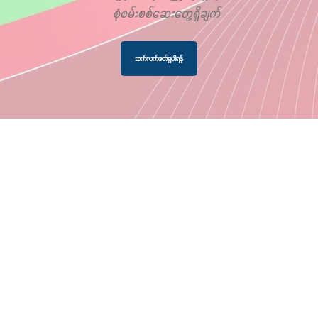
စုံစမ်းစစ်ဆေးတွေ့ရှိချက်
ဆက်လက်ဖတ်ရှုပါရန်