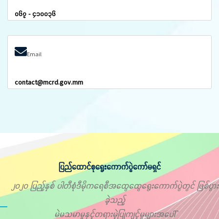
၀၆၇ - ၄၁၀၀၃၆
Email
contact@mcrd.gov.mm
ပြည်ထောင်စုရွေးကောက်ပွဲကော်မရှင်
၂၀၂၀ ပြည့်နှစ် ပါတီစုံဒီမိုကရေစီအထွေထွေရွေးကောက်ပွဲတွင် ဖြစ်ပွား
ခဲ့သည့်
မဲမသမာမှုနှင့်တရားမဲ့ပြုကျင့်မှုများအပေါ်