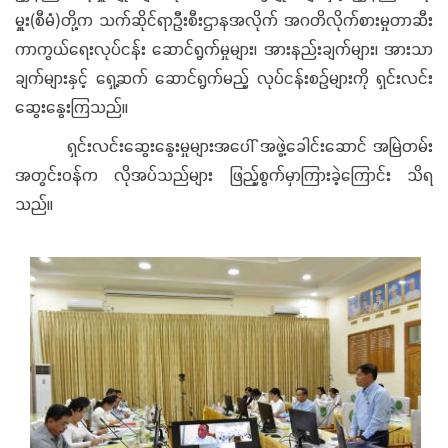
မှူး(စီမံ)တို့က သက်ဆိုင်ရာဦးစီးဌာနအလိုက် အဂတိလိုက်စားမှုတာဆီး
ကာကွယ်ရေးလုပ်ငန်း ဆောင်ရွက်မှုများ၊ အားနည်းချက်များ၊ အားသာ
ချက်များနှင့် ရှေ့ဆက် ဆောင်ရွက်မည့် လုပ်ငန်းစဉ်များကို ရှင်းလင်း
ဆွေးနွေးကြသည်။
ရှင်းလင်းဆွေးနွေးမှုများအပေါ် အဖွဲ့ခေါင်းဆောင် အမြဲတမ်း
အတွင်းဝန်က လိုအပ်သည်များ ဖြည့်စွက်မှာကြားခဲ့ကြောင်း သိရ
သည်။