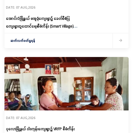
DATE: 07 AUG,2026
အောင်လံမြို့နယ် မအူခုံကျေးရွာ၌ ခေတ်မီစံပြ
ကျေးရွာထူထောင်ရေးစီမံကိန်း (Smart Village)
မိတ်ဆက်ရှင်လင်းခြင်းနှင့်ကော်မတီဖွဲ့စည်း
ဆက်လက်ဖတ်ရှုရန်
DATE: 07 AUG,2026
ပုလောမြို့နယ် ဝါးကုန်းကျေးရွာ၌ ‌VRFP စီမံကိန်း