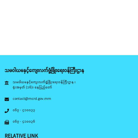
သမဝါယမနှင့်ကျေးလက်ဖွံ့ဖြိုးရေးဝန်ကြီးဌာန
သမဝါယမနှင့်ကျေးလက်ဖွံ့ဖြိုးရေးဝန်ကြီးဌာန ၊
ရုံးအမှတ် (၁၆)၊ နေပြည်တော်
contact@mcrd.gov.mm
၀၆၇ - ၄၁၀၀၃၃
၀၆၇ - ၄၁၀၀၃၆
RELATIVE LINK