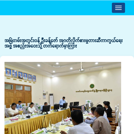
Toggle
navigatio
အမြဲတမ်းအတွင်းဝန် ဦးခန့်ဇော် အဂတိလိုက်စားမှုတားဆီကာကွယ်ရေး
အဖွဲ့ အစည်းအဝေးသို့ တက်ရောက်မှာကြား