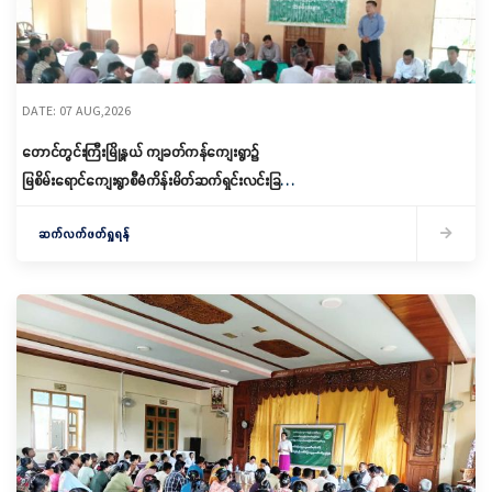
DATE: 07 AUG,2026
တောင်တွင်းကြီးမြို့နယ် ကျခတ်ကန်ကျေးရွာ၌
မြစိမ်းရောင်ကျေးရွာစီမံကိန်းမိတ်ဆက်ရှင်းလင်းခြင်း
နှင့် ကော်မတီဖွဲ့စည်းခြင်း ပြုလုပ်
ဆက်လက်ဖတ်ရှုရန်