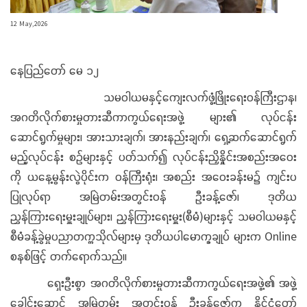
12 May,2026
နေပြည်တော် မေ ၁၂
သမဝါယမနှင့်ကျေးလက်ဖွံ့ဖြိုးရေးဝန်ကြီးဌာန၊
အဂတိလိုက်စားမှုတားဆီကာကွယ်ရေးအဖွဲ့ များ၏ လုပ်ငန်း
ဆောင်ရွက်မှုများ၊ အားသားချက်၊ အားနည်းချက်၊ ရှေ့ဆက်ဆောင်ရွက်
မည့်လုပ်ငန်း စဉ်များနှင့် ပတ်သက်၍ လုပ်ငန်းညှိနှိုင်းအစည်းအဝေး
ကို ယနေ့မွန်းလွဲပိုင်းက ဝန်ကြီးရုံး၊ အစည်း အဝေးခန်းမ၌ ကျင်းပ
ပြုလုပ်ရာ အမြဲတမ်းအတွင်းဝန် ဦးခန့်ဇော်၊ ဒုတိယ
ညွှန်ကြားရေးမှူးချုပ်များ၊ ညွှန်ကြားရေးမှူး(စီမံ)များနှင့် သမဝါယမနှင့်
စီမံခန့်ခွဲမှုပညာတက္ကသိုလ်များမှ ဒုတိယပါမောက္ခချုပ် များက Online
စနစ်ဖြင့် တက်ရောက်သည်။
ရှေးဦးစွာ အဂတိလိုက်စားမှုတားဆီကာကွယ်ရေးအဖွဲ့၏ အဖွဲ့
ခေါင်းဆောင် အမြဲတမ်း အတွင်းဝန် ဦးခန့်ဇော်က နိုင်ငံတော်