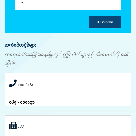
SUBSCRIBE
ဆက်စပ်လင့်ခ်များ
အရေးပေါ်အခြေအနေမျိုးတွင် ဤနံပါတ်များနှင့် အီးမေးလ်ကို ခေါ်
ဆိုပါ။
တယ်လီဖုန်း
၀၆၇ - ၄၁၀၀၃၃
ဖက်စ်