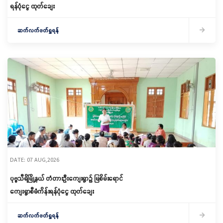
ရန်ပုံငွေ ထုတ်ချေး
ဆက်လက်ဖတ်ရှုရန်
DATE: 07 AUG,2026
ပုဗ္ဗသီရိမြို့နယ် တံတားဦးကျေးရွာ၌ မြစိမ်းရောင်
ကျေးရွာစီမံကိန်းရန်ပုံငွေ ထုတ်ချေး
ဆက်လက်ဖတ်ရှုရန်