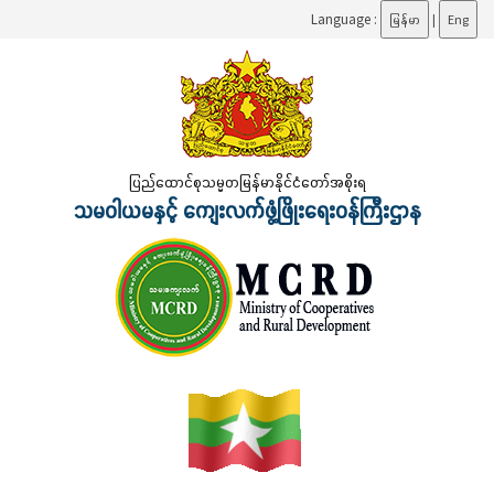
Language :
မြန်မာ
|
Eng
ပြည်ထောင်စုသမ္မတမြန်မာနိုင်ငံတော်အစိုးရ
သမဝါယမနှင့် ကျေးလက်ဖွံ့ဖြိုးရေးဝန်ကြီးဌာန