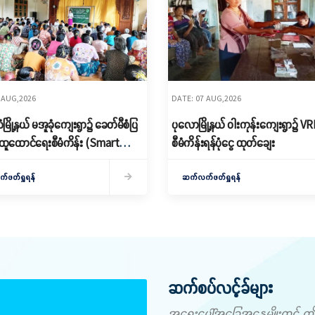
 AUG,2026
DATE: 07 AUG,2026
ြို့နယ် မအူခုံကျေးရွာ၌ ခေတ်မီစံပြ
ပုလောမြို့နယ် ဝါးကုန်းကျေးရွာ၌ ‌V
ထူထောင်ရေးစီမံကိန်း (Smart
စီမံကိန်းရန်ပုံငွေ ထုတ်ချေး
 မိတ်ဆက်ရှင်လင်းခြင်းနှင့်ကော်မတီ
ဖတ်ရှုရန်
ဆက်လက်ဖတ်ရှုရန်
ဆက်စပ်လင့်ခ်များ
အရေးပေါ်အခြေအနေမျိုးတွင် ဤနံပါ