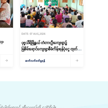
DATE: 07 AUG,2026
RFP
ပုဗ္ဗသီရိမြို့နယ် တံတားဦးကျေးရွာ၌
မြစိမ်းရောင်ကျေးရွာစီမံကိန်းရန်ပုံငွေ ထုတ်
ချေး
ဆက်လက်ဖတ်ရှုရန်
တ်များနှင့် အီးမေးလ်ကို ခေါ်ဆိုပါ။