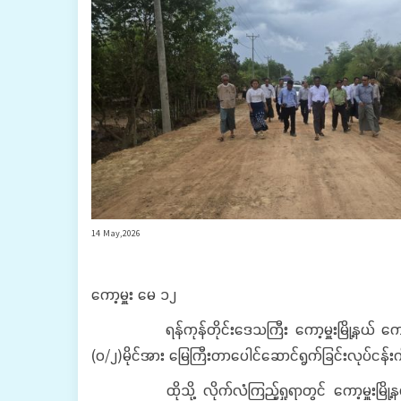
14 May,2026
ကော့မှူး မေ ၁၂
ရန်ကုန်တိုင်းဒေသကြီး ကော့မှူးမြို့နယ် ကျေးလက်လမ
(၀/၂)မိုင်အား မြေကြီးတာပေါင်ဆောင်ရွက်ခြင်းလုပ်ငန်း
ထိုသို့ လိုက်လံကြည့်ရှုရာတွင် ကော့မှူးမြို့နယ်ပ