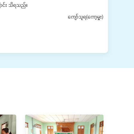
ကြောင်း သိရသည်။
ကျော်သူရ(ကော့မှူး)