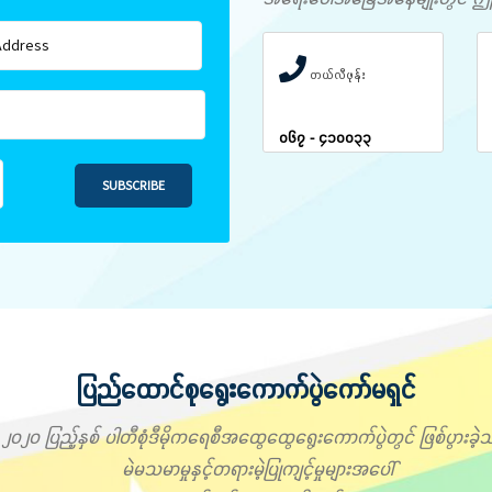
တယ်လီဖုန်း
၀၆၇ - ၄၁၀၀၃၃
SUBSCRIBE
ပြည်ထောင်စုရွေးကောက်ပွဲကော်မရှင်
၂၀၂၀ ပြည့်နှစ် ပါတီစုံဒီမိုကရေစီအထွေထွေရွေးကောက်ပွဲတွင် ဖြစ်ပွားခဲ့သ
မဲမသမာမှုနှင့်တရားမဲ့ပြုကျင့်မှုများအပေါ်