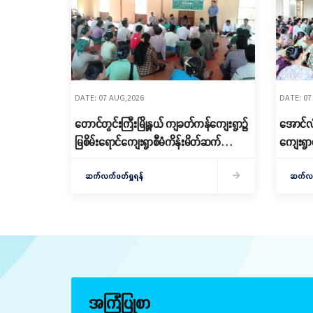
DATE: 07 AUG,2026
DATE: 07
တောင်တွင်းကြီးမြို့နယ် ကျခတ်ကန်ကျေးရွာ၌
အောင်လံမ
မြစိမ်းရောင်ကျေးရွာစီမံကိန်းမိတ်ဆက်
ကျေးရွာ
ရှင်းလင်းခြင်းနှင့် ကော်မတီဖွဲ့စည်းခြင်း
Village)
ပြုလုပ်
ဆက်လက်ဖတ်ရှုရန်
ဖွဲ့စည်း
ဆက်လက်
အကြံပြုစာ