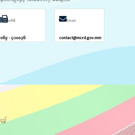
ဖက်စ်
Email
၀၆၇ - ၄၁၀၀၃၆
contact@mcrd.gov.mm
ည့်