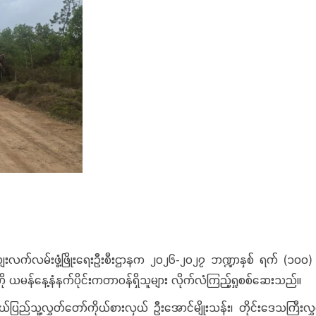
်းဖွံ့ဖြိုးရေးဦးစီးဌာနက ၂၀၂၆-၂၀၂၇ ဘဏ္ဍာနှစ် ရက် (၁၀၀) စီမံချက်ဖ
ကို ယမန်နေ့နံနက်ပိုင်းကတာဝန်ရှိသူများ လိုက်လံကြည့်ရှုစစ်ဆေးသည်။
ြည်သူ့လွှတ်တော်ကိုယ်စားလှယ် ဦးအောင်မျိုးသန်း၊ တိုင်းဒေသကြီးလွှတ