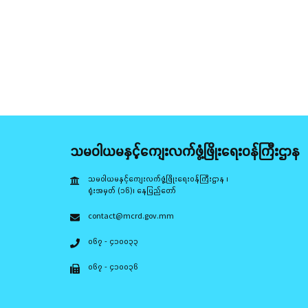
သမဝါယမနှင့်ကျေးလက်ဖွံ့ဖြိုးရေးဝန်ကြီးဌာန
သမဝါယမနှင့်ကျေးလက်ဖွံ့ဖြိုးရေးဝန်ကြီးဌာန ၊
ရုံးအမှတ် (၁၆)၊ နေပြည်တော်
contact@mcrd.gov.mm
၀၆၇ - ၄၁၀၀၃၃
၀၆၇ - ၄၁၀၀၃၆