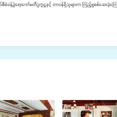
နယ်စီမံခန့်ခွဲရေးကော်မတီဥက္ကဋ္ဌနှင့် တာဝန်ရှိသူများက ကြည့်ရှုစစ်ဆေးခဲ့