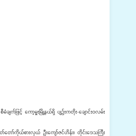
ြင့် ကော့မှူးမြို့နယ်ရှိ ပျဉ်းကတိုး-ချောင်းဝလမ်း
်တော်ကိုယ်စားလှယ် ဦးကျော်ဇင်ဟိန်း၊ တိုင်းဒေသကြီး