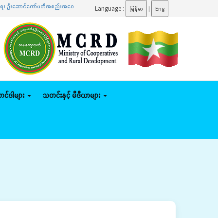
ာင်ကော်မတီအစည်းအဝေးသို့ တက်ရောက်
.......
ပြည်ထောင်စုဝန်ကြီး ဦးမျိုးဇော်သိမ်း နေပြည်တော်ကောင
Language :
မြန်မာ
|
Eng
်တင်ဒါများ
သတင်းနှင့် မီဒီယာများ