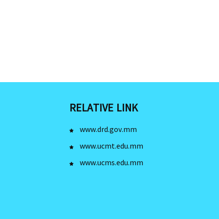
RELATIVE LINK
www.drd.gov.mm
www.ucmt.edu.mm
www.ucms.edu.mm