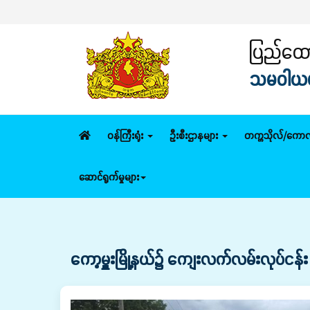
ပြည်ထောင
သမဝါယမနှ
ဝန်ကြီးရုံး
ဦးစီးဌာနများ
တက္ကသိုလ်/ကောလ
ဆောင်ရွက်မှုများ
ကော့မှူးမြို့နယ်၌ ကျေးလက်လမ်းလုပ်ငန်း 