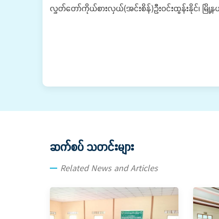
လွှတ်တော်ကိုယ်စားလှယ်(အင်းစိန်)ဦးဝင်းထွန်းနိုင်၊ မြို့
ဆက်စပ် သတင်းများ
Related News and Articles