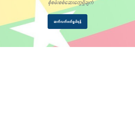
စုံစမ်းစစ်ဆေးတွေ့ရှိချက်
ဆက်လက်ဖတ်ရှုပါရန်