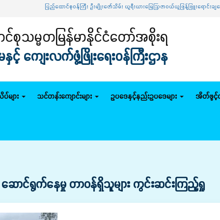
ပြည်ထောင်စုဝန်ကြီး ဦးမျိုးဇော်သိမ်း ယူရီးယားမြေဩဇာဝယ်ယူဖြန့်ဖြူးရောင်းချရေး ဦးဆေ
်စုသမ္မတမြန်မာနိုင်ငံတော်အစိုးရ
င့် ကျေးလက်ဖွံ့ဖြိုးရေးဝန်ကြီးဌာန
ိပ်များ
သင်တန်းကျောင်းများ
ဥပဒေနှင့်နည်းဥပဒေများ
အိတ်ဖွင့
ဆောင်ရွက်နေမှု တာဝန်ရှိသူများ ကွင်းဆင်းကြည့်ရှု