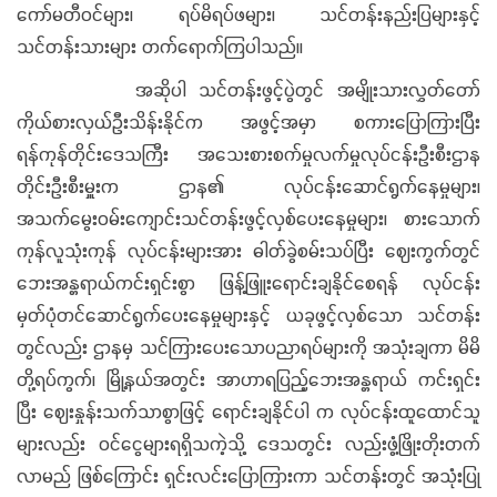
ကော်မတီဝင်များ၊ ရပ်မိရပ်ဖများ၊ သင်တန်းနည်းပြများနှင့်
သင်တန်းသားများ တက်ရောက်ကြပါသည်။
အဆိုပါ သင်တန်းဖွင့်ပွဲတွင် အမျိုးသားလွှတ်တော်
ကိုယ်စားလှယ်ဦးသိန်းနိုင်က အဖွင့်အမှာ စကားပြောကြားပြီး
ရန်ကုန်တိုင်းဒေသကြီး အသေးစားစက်မှုလက်မှုလုပ်ငန်းဦးစီးဌာန
တိုင်းဦးစီးမှူးက ဌာန၏ လုပ်ငန်းဆောင်ရွက်နေမှုများ၊
အသက်မွေးဝမ်းကျောင်းသင်တန်းဖွင့်လှစ်ပေးနေမှုများ၊ စားသောက်
ကုန်လူသုံးကုန် လုပ်ငန်းများအား ဓါတ်ခွဲစမ်းသပ်ပြီး ဈေးကွက်တွင်
ဘေးအန္တရာယ်ကင်းရှင်းစွာ ‌ဖြန့်ဖြူးရောင်းချနိုင်စေရန် လုပ်ငန်း
မှတ်ပုံတင်ဆောင်ရွက်ပေးနေမှုများနှင့် ယခုဖွင့်လှစ်သော သင်တန်း
တွင်လည်း ဌာနမှ သင်ကြားပေးသောပညာရပ်များကို အသုံးချကာ မိမိ
တို့ရပ်ကွက်၊ မြို့နယ်အတွင်း အာဟာရပြည့်ဘေးအန္တရာယ် ကင်းရှင်း
ပြီး ဈေးနှုန်းသက်သာစွာဖြင့် ရောင်းချနိုင်ပါ က လုပ်ငန်းထူထောင်သူ
များလည်း ဝင်ငွေများရရှိသကဲ့သို့ ဒေသတွင်း လည်းဖွံ့ဖြိုးတိုးတက်
လာမည် ဖြစ်ကြောင်း ရှင်းလင်းပြောကြားကာ သင်တန်းတွင် အသုံးပြု