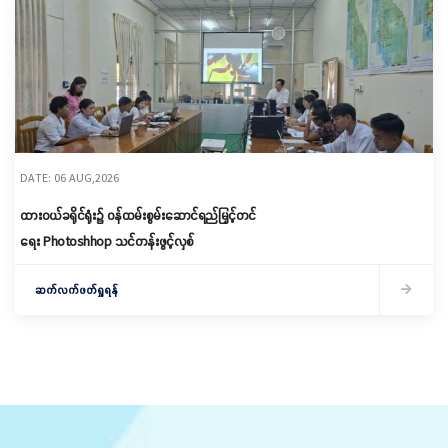
DATE: 06 AUG,2026
ထားဝယ်ခရိုင်ရုံး၌ ဝန်ထမ်းစွမ်းဆောင်ရည်မြှင့်တင်
ရေး Photoshhop သင်တန်းဖွင့်လှစ်
ဆက်လက်ဖတ်ရှုရန်