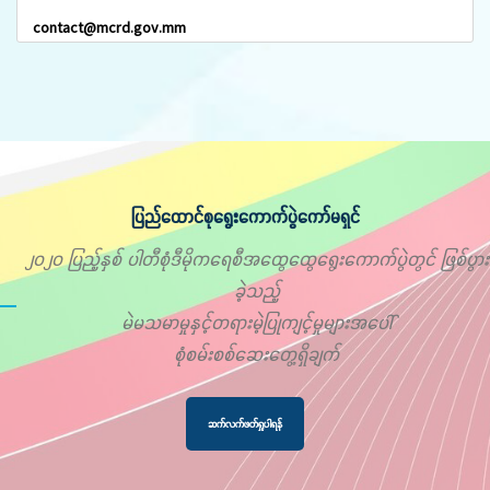
contact@mcrd.gov.mm
ပြည်ထောင်စုရွေးကောက်ပွဲကော်မရှင်
၂၀၂၀ ပြည့်နှစ် ပါတီစုံဒီမိုကရေစီအထွေထွေရွေးကောက်ပွဲတွင် ဖြစ်ပွား
ခဲ့သည့်
မဲမသမာမှုနှင့်တရားမဲ့ပြုကျင့်မှုများအပေါ်
စုံစမ်းစစ်ဆေးတွေ့ရှိချက်
ဆက်လက်ဖတ်ရှုပါရန်