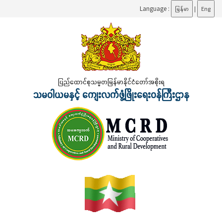
Language :
မြန်မာ
|
Eng
ပြည်ထောင်စုသမ္မတမြန်မာနိုင်ငံတော်အစိုးရ
သမဝါယမနှင့် ကျေးလက်ဖွံ့ဖြိုးရေးဝန်ကြီးဌာန