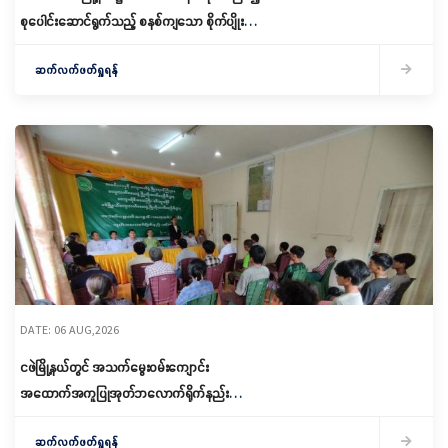
စုပေါင်းဆောင်ရွက်သည့် စနစ်ကျသော စိုက်ပျိုးရေး
ဆောင်ရွက်
ဆက်လက်ဖတ်ရှုရန်
DATE: 06 AUG,2026
ငဖဲမြို့နယ်တွင် အသက်မွေးဝမ်းကျောင်း
အထောက်အကူပြုအုတ်ဘလောက်ရိုက်နည်း
သင်တန်းဖွင့်လှစ်
ဆက်လက်ဖတ်ရှုရန်