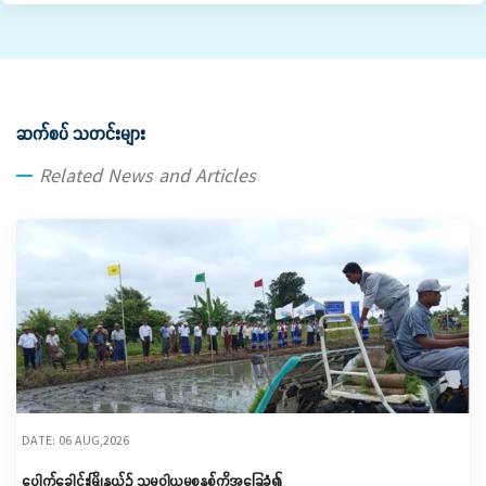
ဆက်စပ် သတင်းများ
Related News and Articles
DATE: 06 AUG,2026
ပေါက်ခေါင်းမြို့နယ်၌ သမဝါယမစနစ်ကိုအခြေခံ၍