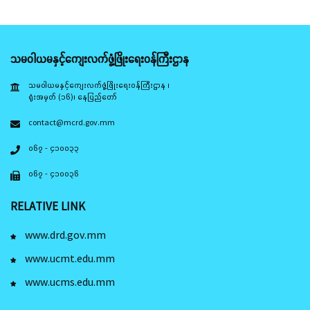
သမဝါယမနှင့်ကျေးလက်ဖွံ့ဖြိုးရေးဝန်ကြီးဌာန
သမဝါယမနှင့်ကျေးလက်ဖွံ့ဖြိုးရေးဝန်ကြီးဌာန ၊
ရုံးအမှတ် (၁၆)၊ နေပြည်တော်
contact@mcrd.gov.mm
၀၆၇ - ၄၁၀၀၃၃
၀၆၇ - ၄၁၀၀၃၆
RELATIVE LINK
www.drd.gov.mm
www.ucmt.edu.mm
www.ucms.edu.mm