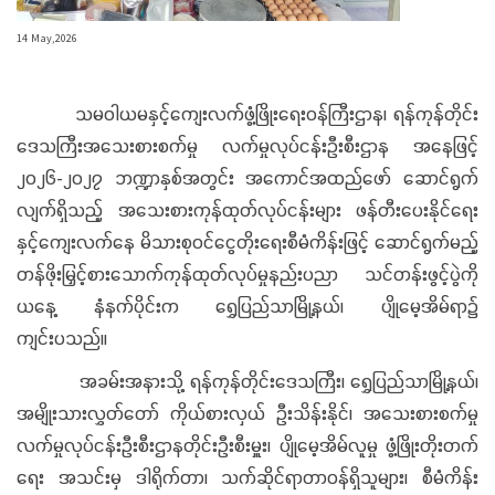
14 May,2026
သမဝါယမနှင့်ကျေးလက်ဖွံ့ဖြိုးရေးဝန်ကြီးဌာန၊ ရန်ကုန်တိုင်း
ဒေသကြီးအသေးစားစက်မှု လက်မှုလုပ်ငန်းဦးစီးဌာန အနေဖြင့်
၂၀၂၆-၂၀၂၇ ဘဏ္ဍာနှစ်အတွင်း အကောင်အထည်ဖော် ဆောင်ရွက်
လျက်ရှိသည့် အသေးစားကုန်ထုတ်လုပ်ငန်းများ ဖန်တီးပေးနိုင်ရေး
နှင့်ကျေးလက်နေ မိသားစုဝင်ငွေတိုးရေးစီမံကိန်းဖြင့် ဆောင်ရွက်မည့်
တန်ဖိုးမြှင့်စားသောက်ကုန်ထုတ်လုပ်မှုနည်းပညာ သင်တန်းဖွင့်ပွဲကို
ယနေ့ နံနက်ပိုင်းက ရွှေပြည်သာမြို့နယ်၊ ပျိုမေ့အိမ်ရာ၌
ကျင်းပသည်။
အခမ်းအနားသို့ ရန်ကုန်တိုင်းဒေသကြီး၊ ရွှေပြည်သာမြို့နယ်၊
အမျိုးသားလွှတ်တော် ကိုယ်စားလှယ် ဦးသိန်းနိုင်၊ အသေးစားစက်မှု
လက်မှုလုပ်ငန်းဦးစီးဌာနတိုင်းဦးစီးမှူး၊ ပျိုမေ့အိမ်လူမှု ဖွံ့ဖြိုးတိုးတက်
ရေး အသင်းမှ ဒါရိုက်တာ၊ သက်ဆိုင်ရာတာဝန်ရှိသူများ၊ စီမံကိန်း