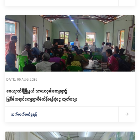
DATE: 06 AUG,2026
ဇေယျာသီရိမြို့နယ် သာယာဝှမ်းကျေးရွာ၌
မြစိမ်းရောင်ကျေးရွာစီမံကိန်းရန်ပုံငွေ ထုတ်ချေး
ဆက်လက်ဖတ်ရှုရန်