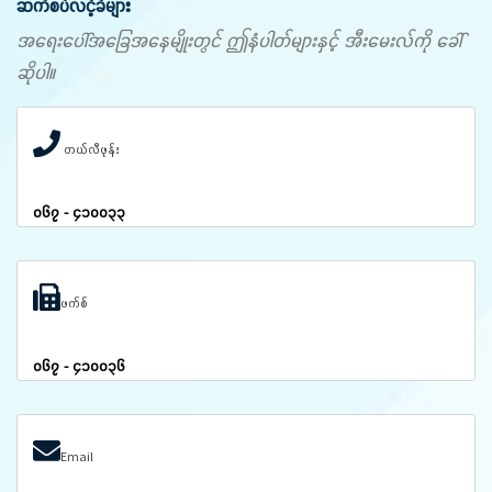
ဆက်စပ်လင့်ခ်များ
အရေးပေါ်အခြေအနေမျိုးတွင် ဤနံပါတ်များနှင့် အီးမေးလ်ကို ခေါ်
ဆိုပါ။
တယ်လီဖုန်း
၀၆၇ - ၄၁၀၀၃၃
ဖက်စ်
၀၆၇ - ၄၁၀၀၃၆
Email