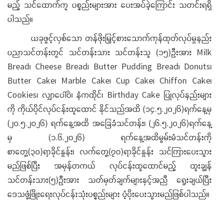
မည့် သင်ထောက်ကူ ပစ္စည်းများအား ပေးအပ်ခဲ့ကြောင်း သတင်းရရှိ
ပါသည်။
ယခုဖွင့်လှစ်သော တန်ဖိုးမြှင့်စားသောက်ကုန်ထုတ်လုပ်မှုနည်း
ပညာသင်တန်းတွင် သင်တန်းသား သင်တန်းသူ (၁၅)ဦးအား Milk
Bread၊ Cheese Bread၊ Butter Pudding Bread၊ Donuts၊
Butter Cake၊ Marble Cake၊ Cup Cake၊ Chiffon Cake၊
Cookies၊ လျှာပေါ်ဝဲ၊ နံကထိုင်၊ Birthday Cake ပြုလုပ်နည်းများ
ကို ကိုယ်ပိုင်လုပ်ငန်းထူထောင် နိုင်သည်အထိ (၁၄.၅.၂၀၂၆)ရက်နေ့မှ
(၂၀.၅.၂၀၂၆) ရက်နေ့အထိ အခြေခံသင်တန်း၊ (၂၆.၅.၂၀၂၆)ရက်နေ့
မှ (၁.၆.၂၀၂၆) ရက်နေ့အထိမွမ်းမံသင်တန်းကို
စာတွေ့(၃၀)ရာခိုင်နှုန်း၊ လက်တွေ့(၇၀)ရာခိုင်နှုန်း သင်ကြားပေးသွား
မည်ဖြစ်ပြီး အမှန်တကယ် လုပ်ငန်းထူထောင်မည့် ထူးချွန်
သင်တန်းသား(၅)ဦးအား သတ်မှတ်ချက်များနှင့်အညီ ရွေးချယ်ပြီး
ဒေသဖွံ့ဖြိုးရေးလုပ်ငန်းသုံးပစ္စည်းများ ပံ့ပိုးပေးသွားမည်ဖြစ်ပါသည်။