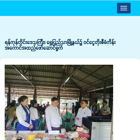
Toggle
navigatio
ရန်ကုန်တိုင်းဒေသကြီး၊ ရွှေပြည်သာမြို့နယ်၌ ဝင်ငွေတိုးစီမံကိန်း
အကောင်အထည်ဖော်ဆောင်ရွက်