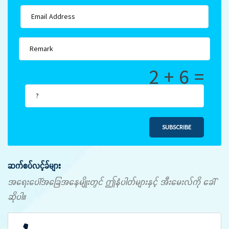
2 + 6 =
SUBSCRIBE
ဆက်စပ်လင့်ခ်များ
အရေးပေါ်အခြေအနေမျိုးတွင် ဤနံပါတ်များနှင့် အီးမေးလ်ကို ခေါ်
ဆိုပါ။