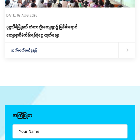
DATE: 07 AUG,2026
ပုဗ္ဗသီရိမြို့နယ် တံတားဦးကျေးရွာ၌ မြစိမ်းရောင်
ကျေးရွာစီမံကိန်းရန်ပုံငွေ ထုတ်ချေး
ဆက်လက်ဖတ်ရှုရန်
အကြံပြုစာ