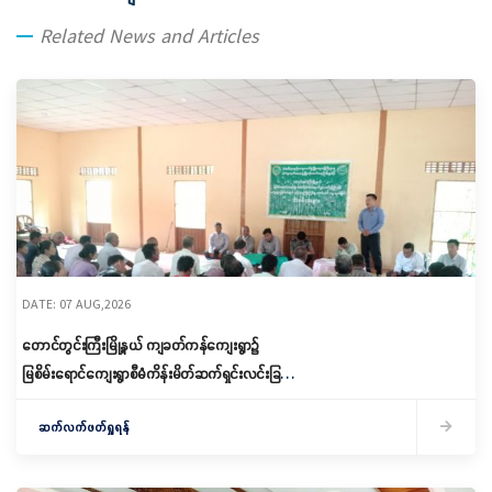
Related News and Articles
DATE: 07 AUG,2026
တောင်တွင်းကြီးမြို့နယ် ကျခတ်ကန်ကျေးရွာ၌
မြစိမ်းရောင်ကျေးရွာစီမံကိန်းမိတ်ဆက်ရှင်းလင်းခြင်း
နှင့် ကော်မတီဖွဲ့စည်းခြင်း ပြုလုပ်
ဆက်လက်ဖတ်ရှုရန်