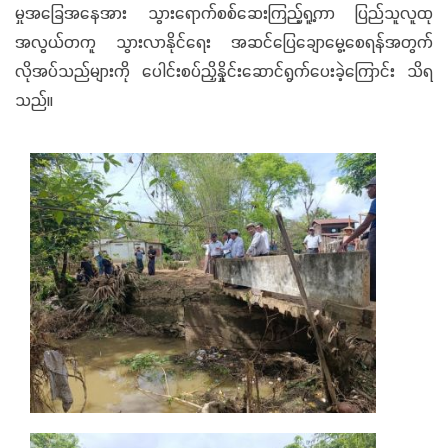
မှုအခြေအနေအား သွားရောက်စစ်ဆေးကြည့်ရူ့ကာ ပြည်သူလူထု
အလွယ်တကူ သွားလာနိုင်ရေး အဆင်ပြေချောမွေ့စေရန်အတွက်
လိုအပ်သည်များကို ပေါင်းစပ်ညှိနှိုင်းဆောင်ရွက်ပေးခဲ့ကြောင်း သိရ
သည်။