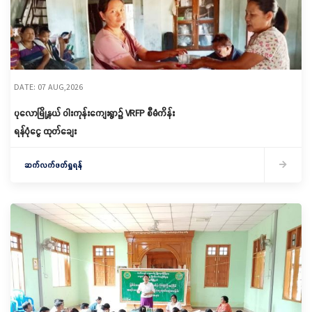
DATE: 07 AUG,2026
ပုလောမြို့နယ် ဝါးကုန်းကျေးရွာ၌ ‌VRFP စီမံကိန်း
ရန်ပုံငွေ ထုတ်ချေး
ဆက်လက်ဖတ်ရှုရန်