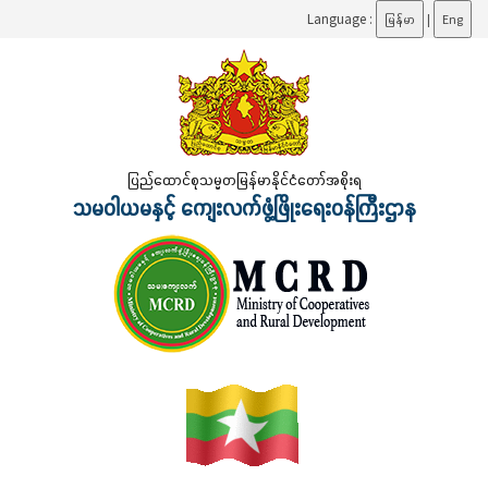
Language :
မြန်မာ
|
Eng
ပြည်ထောင်စုသမ္မတမြန်မာနိုင်ငံတော်အစိုးရ
သမဝါယမနှင့် ကျေးလက်ဖွံ့ဖြိုးရေးဝန်ကြီးဌာန