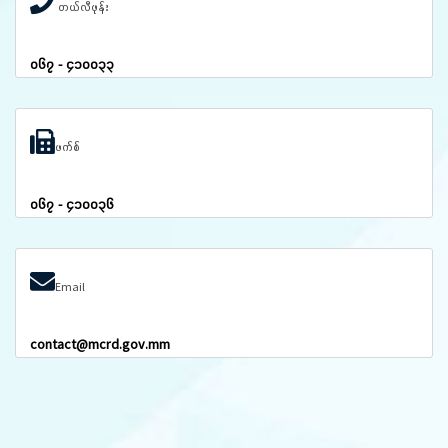
တယ်လီဖုန်း
၀၆၇ - ၄၁၀၀၃၃
ဖက်စ်
၀၆၇ - ၄၁၀၀၃၆
Email
contact@mcrd.gov.mm