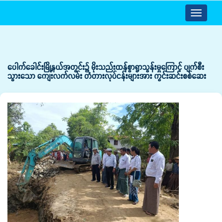
Toggle
navigatio
ပေါက်ခေါင်းမြို့နယ်အတွင်း၌ မိုးသည်းထန်စွာရွာသွန်းမှုကြောင့် ပျက်စီး
သွားသော ကျေးလက်လမ်း တံတားလုပ်ငန်းများအား ကွင်းဆင်းစစ်ဆေး