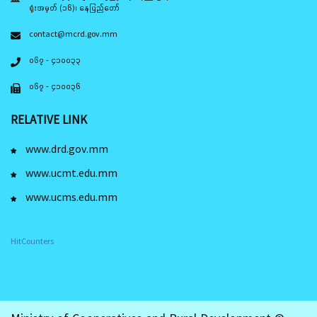
ရုံးအမှတ် (၁၆)၊ နေပြည်တော်
contact@mcrd.gov.mm
၀၆၇ - ၄၁၀၀၃၃
၀၆၇ - ၄၁၀၀၃၆
RELATIVE LINK
www.drd.gov.mm
www.ucmt.edu.mm
www.ucms.edu.mm
HitCounters