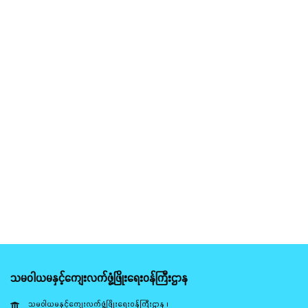
သမဝါယမနှင့်ကျေးလက်ဖွံ့ဖြိုးရေးဝန်ကြီးဌာန
သမဝါယမနှင့်ကျေးလက်ဖွံ့ဖြိုးရေးဝန်ကြီးဌာန ၊