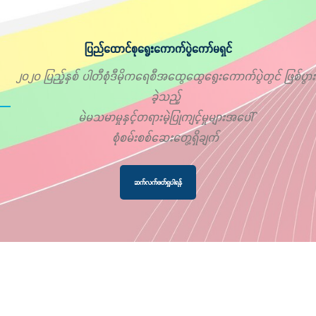
ပြည်ထောင်စုရွေးကောက်ပွဲကော်မရှင်
၂၀၂၀ ပြည့်နှစ် ပါတီစုံဒီမိုကရေစီအထွေထွေရွေးကောက်ပွဲတွင် ဖြစ်ပွား
ခဲ့သည့်
မဲမသမာမှုနှင့်တရားမဲ့ပြုကျင့်မှုများအပေါ်
စုံစမ်းစစ်ဆေးတွေ့ရှိချက်
ဆက်လက်ဖတ်ရှုပါရန်