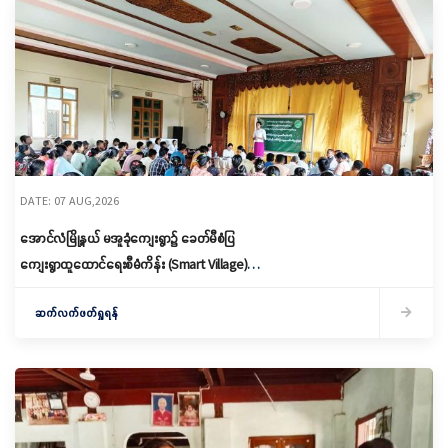
DATE: 07 AUG,2026
အောင်လံမြို့နယ် မအူခုံကျေးရွာ၌ ခေတ်မီစံပြ
ကျေးရွာထူထောင်ရေးစီမံကိန်း (Smart Village)
မိတ်ဆက်ရှင်လင်းခြင်းနှင့်ကော်မတီဖွဲ့စည်း
ဆက်လက်ဖတ်ရှုရန်