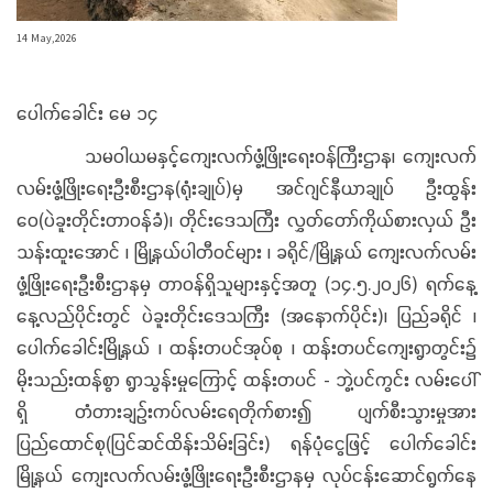
14 May,2026
ပေါက်ခေါင်း မေ ၁၄
သမဝါယမနှင့်ကျေးလက်ဖွံ့ဖြိုးရေးဝန်ကြီးဌာန၊ ကျေးလက်
လမ်းဖွံ့ဖြိုးရေးဦးစီးဌာန(ရုံးချုပ်)မှ အင်ဂျင်နီယာချုပ် ဦးထွန်း
ဝေ(ပဲခူးတိုင်းတာဝန်ခံ)၊ တိုင်းဒေသကြီး လွှတ်တော်ကိုယ်စားလှယ် ဦး
သန်းထူးအောင် ၊ မြို့နယ်ပါတီဝင်များ ၊ ခရိုင်/မြို့နယ် ကျေးလက်လမ်း
ဖွံ့ဖြိုးရေးဦးစီးဌာနမှ တာဝန်ရှိသူများနှင့်အတူ (၁၄.၅.၂၀၂၆) ရက်နေ့
နေ့လည်ပိုင်းတွင် ပဲခူးတိုင်းဒေသကြီး (အနောက်ပိုင်း)၊ ပြည်ခရိုင် ၊
ပေါက်ခေါင်းမြို့နယ် ၊ ထန်းတပင်အုပ်စု ၊ ထန်းတပင်ကျေးရွာတွင်း၌
မိုးသည်းထန်စွာ ရွာသွန်းမှုကြောင့် ထန်းတပင် - ဘွဲ့ပင်ကွင်း လမ်းပေါ်
ရှိ တံတားချဉ်းကပ်လမ်းရေတိုက်စား၍ ပျက်စီးသွားမှုအား
ပြည်ထောင်စု(ပြင်ဆင်ထိန်းသိမ်းခြင်း) ရန်ပုံငွေဖြင့် ပေါက်ခေါင်း
မြို့နယ် ကျေးလက်လမ်းဖွံ့ဖြိုးရေးဦးစီးဌာနမှ လုပ်ငန်းဆောင်ရွက်နေ