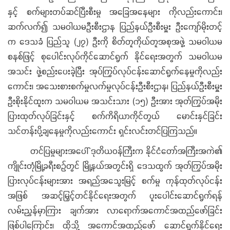
နှင့် စက်များတပ်ဆင်ပြီးစီးမှု အခြေအနေများ ကိုလည်းကောင်း၊
ဆက်လက်၍ သမဝါယမဦးစီးဌာန ပြည်နယ်ဦးစီးမှူး ဦးကျော်မိုးတင့်
က ဒေသခံ ပြည်သူ (၂၇) ဦးကို စိတ်တူကိုယ်တူအစုအဖွဲ့ သမဝါယမ
စနစ်ဖြင့် စုပေါင်းလုပ်ကိုင်ဆောင်ရွက် နိုင်ရေးအတွက် သမဝါယမ
အသင်း ဖွဲ့စည်းပေးခဲ့ပြီး အုပ်ကြွပ်လုပ်ငန်းဆောင်ရွက်နေမှုကိုလည်း
ကောင်း၊ အသေးစားစက်မှုလက်မှုလုပ်ငန်းဦးစီးဌာန၊ ပြည်နယ်ဦးစီးမှူး
ဦးစိုးနိုင်ထူးက သမဝါယမ အသင်းသား (၁၅) ဦးအား အုတ်ကြွပ်အမိုး
ပြားထုတ်လုပ်ခြင်းနှင့် စက်ကိရိယာကိုင်တွယ် မောင်းနှင်ခြင်း
သင်တန်းပို့ချနေမှုကိုလည်းကောင်း ရှင်းလင်းတင်ပြကြသည်။
တင်ပြမှုများအပေါ် ဒုတိယဝန်ကြီးက နိုင်ငံတော်အကြီးအကဲ၏
ကျိုင်းတုံမြို့ခရီးစဉ်တွင် မြို့နယ်အတွင်းရှိ ဒေသထွက် အုတ်ကြွပ်အမိုး
ပြားလုပ်ငန်းများအား အရည်အသွေးမြင့် စက်မှု ကုန်ထုတ်လုပ်ငန်း
အဖြစ် အဆင့်မြှင့်တင်နိုင်ရေးအတွက် ပူးပေါင်းဆောင်ရွက်ရန်
လမ်းညွှန်မှာကြား ချက်အား လာရောက်အကောင်အထည်ဖော်ခြင်း
ဖြစ်ပါကြောင်း၊ ထိုသို့ အကောင်အထည်ဖော် ဆောင်ရွက်နိုင်ရေး