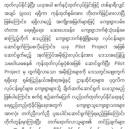
ထုတ်လုပ်နိုင်ခဲ့ပြီး ယခုအခါ စက်နှင့်ထုတ်လုပ်ခြင်းဖြင့် တစ်နာရီလျှင်
အချပ် (၉၀၀) ရရှိကာ ကုန်ထုတ်စွမ်းအား တိုးတက်မြင့်မားလာပြီ
ဖြစ်ကြောင်း၊ ရရှိလာမည့် အကျိုးအမြတ်များဖြင့် ကျေးရွာလမ်း၊
တံတား၊ ရေရရှိရေး၊ ဆေးပေးခန်း၊ ကျေးရွာဘက်စုံသုံးခန်းမ၊
စာကြည့်တိုက် စသည်ဖြင့် ကျေးရွာဘက်စုံဖွံ့ဖြိုးရေး လုပ်ငန်းများ
ဆောင်ရွက်ကြစေလိုကြောင်း၊ ယခု Pilot Project အဖြစ်
ဆောင်ရွက်မည့် အုတ်ကြွပ်အမိုးပြားလုပ်ငန်းအား ဒေသအခြေပြု
သမဝါယမစနစ် ကုန်ထုတ်လုပ်မှုပုံစံအဖြစ် ဆောင်ရွက်ပြီး Pilot
Project မှ ထွက်ရှိလာသော အမိုးပြားများကို ဒေသတွင်းဈေးကွက်
ရရှိရေး ရှမ်းပြည်နယ်အစိုးရအဖွဲ့နှင့် ဌာနဆိုင်ရာများ၊ ပုဂ္ဂလိက
လုပ်ငန်းရှင်များ၊ ကျေးရွာများသို့ ချိတ်ဆက်ဆောင်ရွက် ပေးသွားမည်
ဖြစ်ပါကြောင်း၊ စက်ရုံ စဉ်ဆက်မပြတ် လည်ပတ်ထုတ်လုပ်နိုင်ရေးနှင့်
ရေရှည်တည်တံ့ခိုင်မြဲရေးအတွက် ကျေးရွာသူကျေးရွာသားများ
အားလုံး တက်ညီလက်ညီ ပူးပေါင်းဆောင်ရွက်ကြရမည်ဖြစ်ကြောင်း
တိုက်တွန်းမှာကြားပြီး တက်ရောက်လာသူများ၏ တင်ပြချက်များ