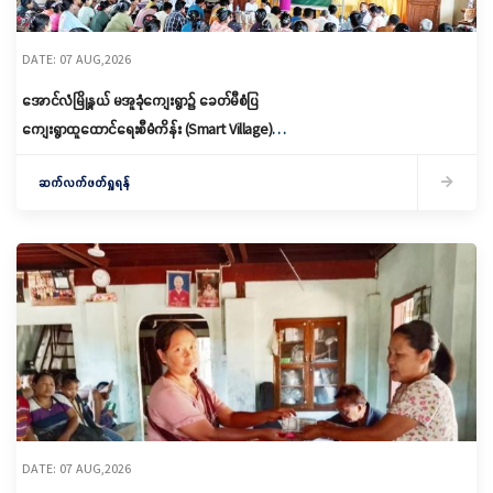
DATE: 07 AUG,2026
အောင်လံမြို့နယ် မအူခုံကျေးရွာ၌ ခေတ်မီစံပြ
ကျေးရွာထူထောင်ရေးစီမံကိန်း (Smart Village)
မိတ်ဆက်ရှင်လင်းခြင်းနှင့်ကော်မတီဖွဲ့စည်း
ဆက်လက်ဖတ်ရှုရန်
DATE: 07 AUG,2026