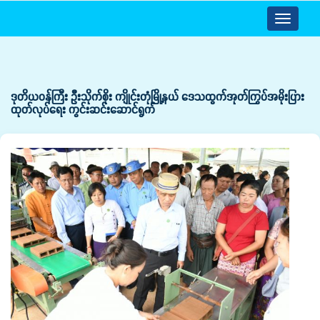
Toggle
navigatio
ဒုတိယဝန်ကြီး ဦးသိုက်စိုး ကျိုင်းတုံမြို့နယ် ဒေသထွက်အုတ်ကြွပ်အမိုးပြား
ထုတ်လုပ်ရေး ကွင်းဆင်းဆောင်ရွက်