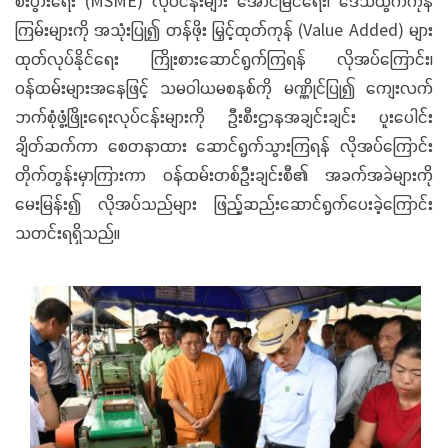
စီးပွားရေး (MSME) လုပ်ငန်းများ အောင်မြင်ရေး၊ ဒေသထွက်ကုန်
ကြမ်းများကို အသုံးပြု၍ တန်ဖိုး မြှင့်ထုတ်ကုန် (Value Added) များ
ထုတ်လုပ်နိုင်ရေး ကြိုးစားဆောင်ရွက်ကြရန် လိုအပ်ကြောင်း၊
ဝန်ထမ်းများအနေဖြင့် သမဝါယမစနစ်ကို မဏ္ဏိုင်ပြု၍ ကျေးလက်
ဘက်စုံဖွံ့ဖြိုးရေးလုပ်ငန်းများကို ဦးစီးဌာနအချင်းချင်း ပူးပေါင်း
ချိတ်ဆက်ကာ စေတနာထား ဆောင်ရွက်သွားကြရန် လိုအပ်ကြောင်း
တိုက်တွန်းမှာကြားကာ ဝန်ထမ်းတစ်ဦးချင်းစီ၏ အခက်အခဲများကို
မေးမြန်း၍ လိုအပ်သည်များ ဖြည့်ဆည်းဆောင်ရွက်ပေးခဲ့ကြောင်း
သတင်းရရှိသည်။