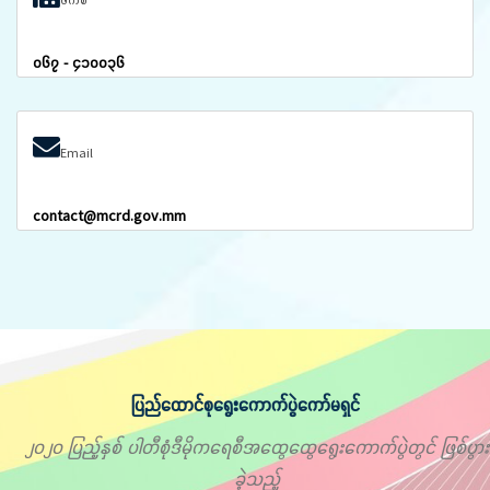
၀၆၇ - ၄၁၀၀၃၆
Email
contact@mcrd.gov.mm
ပြည်ထောင်စုရွေးကောက်ပွဲကော်မရှင်
၂၀၂၀ ပြည့်နှစ် ပါတီစုံဒီမိုကရေစီအထွေထွေရွေးကောက်ပွဲတွင် ဖြစ်ပွား
ခဲ့သည့်