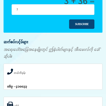
3 + 36 =
SUBSCRIBE
ဆက်စပ်လင့်ခ်များ
အရေးပေါ်အခြေအနေမျိုးတွင် ဤနံပါတ်များနှင့် အီးမေးလ်ကို ခေါ်
ဆိုပါ။
တယ်လီဖုန်း
၀၆၇ - ၄၁၀၀၃၃
ဖက်စ်