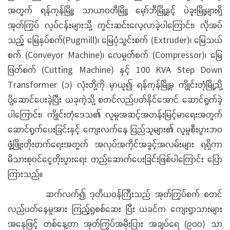
အတွက် ရန်ကုန်မြို့၊ သာယာဝတီမြို့၊ မှော်ဘီမြို့နှင့် ပဲခူးမြို့များရှိ
အုတ်ကြွပ် လုပ်ငန်းများသို့ ကွင်းဆင်းလေ့လာခဲ့ပါကြောင်း၊ လိုအပ်
သည့် မြေနှပ်စက်(Pugmill)၊ မြေပုံသွင်းစက် (Extruder)၊ မြေသယ်
စက် (Conveyor Machine)၊ လေမှုတ်စက် (Compressor)၊ မြေ
ဖြတ်စက် (Cutting Machine) နှင့် 100 KVA Step Down
Transformer (၁) လုံးတို့ကို မှာယူ၍ ရန်ကုန်မြို့မှ ကျိုင်းတုံမြို့သို့
ပို့ဆောင်ပေးခဲ့ပြီး ယခုကဲ့သို့ စတင်လည်ပတ်နိုင်အောင် ဆောင်ရွက်ခဲ့
ပါကြောင်း၊ ကျိုင်းတုံဒေသ၏ လူမှုအဆင့်အတန်းမြင့်မာရေးအတွက်
ဆောင်ရွက်ပေးခြင်းနှင့် ကျေးလက်နေ ပြည်သူများ၏ လူမှုစီးပွားဘဝ
ဖွံ့ဖြိုးတိုးတက်ရေးအတွက် အလုပ်အကိုင်အခွင့်အလမ်းများ ရရှိကာ
မိသားစုဝင်ငွေတိုးပွားရေး တည်ဆောက်ပေးခြင်းဖြစ်ပါကြောင်း ပြော
ကြားသည်။
ဆက်လက်၍ ဒုတိယဝန်ကြီးသည် အုတ်ကြွပ်စက် စတင်
လည်ပတ်နေမှုအား ကြည့်ရှုစစ်ဆေး ပြီး ယခင်က ကျေးရွာသားများ
အနေဖြင့် တစ်နေ့တာ အုတ်ကြွပ်အမိုးပြား အချပ်ရေ (၉၀၀) သာ