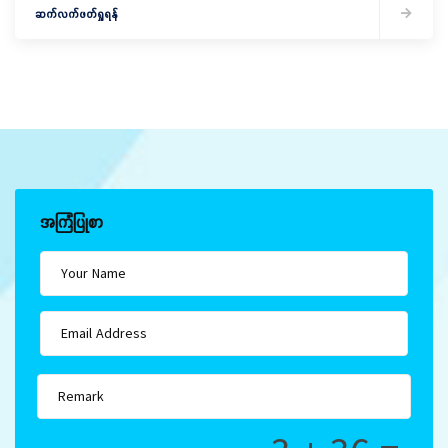
ဆက်လက်ဖတ်ရှုရန်
အကြံပြုစာ