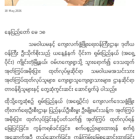
18 May,2026
နေပြည်တော် မေ ၁၈
သမဝါယမနှင့် ကျေးလက်ဖွံ့ဖြိုးရေးဝန်ကြီးဌာန၊ ဒုတိယ
ဝန်ကြီး ဦးသိုက်စိုးသည် ယနေ့နံနက် ပိုင်းက ရှမ်းပြည်နယ် (အရှေ့
ပိုင်း) ကျိုင်းတုံမြို့နယ်၊ ဝမ်ဟကျေးရွာသို့ သွားရောက်၍ ဒေသထွက်
အုတ်ကြွပ်အမိုးပြား ထုတ်လုပ်မှုဆိုင်ရာ သမဝါယမအသင်းသား
အုတ်ကြွပ်ထုတ်လုပ်သူများ၊ ကျေးရွာသူကျေးရွာသားများ၊ ဌာနဆိုင်ရာ
တာဝန်ရှိသူများနှင့် တွေ့ဆုံကွင်းဆင်း ဆောင်ရွက်ခဲ့ ပါသည်။
ထိုသို့တွေ့ဆုံစဉ် ရှမ်းပြည်နယ် (အရှေ့ပိုင်း) ကျေးလက်ဒေသဖွံ့ဖြိုး
တိုးတက်ရေးဦးစီးဌာန၊ ပြည်နယ်ဦးစီးမှူး ဦးမျိုးမင်းသန့်က အုတ်ကြွပ်
အမိုးပြား ထုတ်လုပ်ခြင်းနှင့်ပတ်သက်၍ အုတ်ကြွပ် ထုတ်လုပ်ရန်
မြေပြင်ခြင်း၊ ကွန်ကရစ်ခင်းခြင်း၊ စက်ပစ္စည်းများထားရန် စက်ရုံ
အဆောက်အဦ တည်ဆောက်ခြင်း၊ ကုန်ကြမ်းမြေစုဆောင်းထားခြင်း