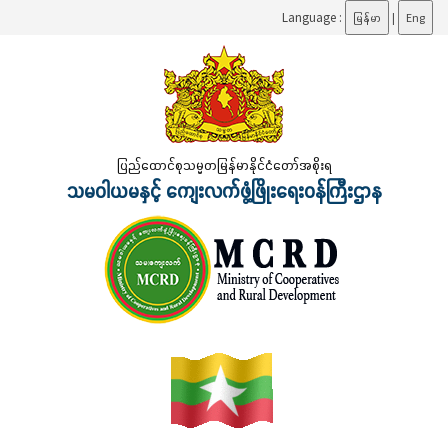
Language :
မြန်မာ
|
Eng
ပြည်ထောင်စုသမ္မတမြန်မာနိုင်ငံတော်အစိုးရ
သမဝါယမနှင့် ကျေးလက်ဖွံ့ဖြိုးရေးဝန်ကြီးဌာန