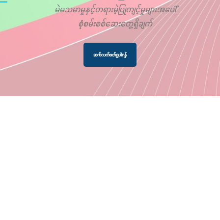
မဲမသမာမှုနှင့်တရားမဲ့ပြုကျင့်မှုများအပေါ်
စုံစမ်းစစ်ဆေးတွေ့ရှိချက်
ဆက်လက်ဖတ်ရှုပါရန်