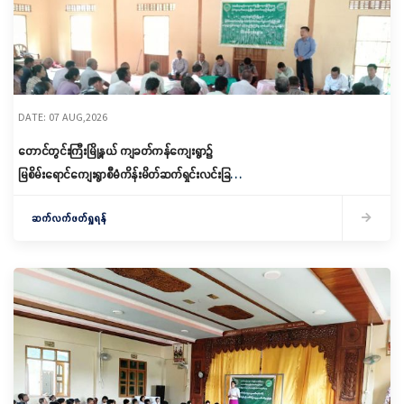
DATE: 07 AUG,2026
တောင်တွင်းကြီးမြို့နယ် ကျခတ်ကန်ကျေးရွာ၌
မြစိမ်းရောင်ကျေးရွာစီမံကိန်းမိတ်ဆက်ရှင်းလင်းခြင်း
နှင့် ကော်မတီဖွဲ့စည်းခြင်း ပြုလုပ်
ဆက်လက်ဖတ်ရှုရန်