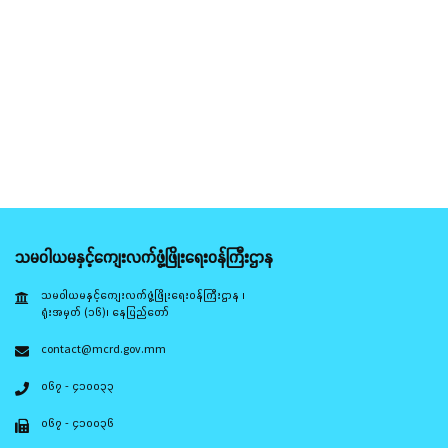
သမဝါယမနှင့်ကျေးလက်ဖွံ့ဖြိုးရေးဝန်ကြီးဌာန
သမဝါယမနှင့်ကျေးလက်ဖွံ့ဖြိုးရေးဝန်ကြီးဌာန ၊
ရုံးအမှတ် (၁၆)၊ နေပြည်တော်
contact@mcrd.gov.mm
၀၆၇ - ၄၁၀၀၃၃
၀၆၇ - ၄၁၀၀၃၆