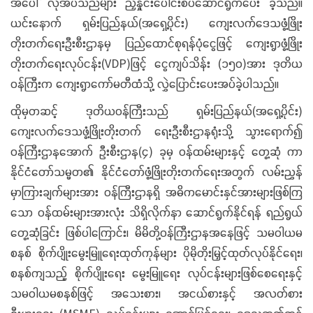
အပေါ် လိုအပ်သည်များ ညှိနှိုင်းပေါင်းစပ်ဆောင်ရွက်ပေး ခဲ့သည်။
ယင်းနောက် ရှမ်းပြည်နယ်(အရှေ့ပိုင်း) ကျေးလက်ဒေသဖွံ့ဖြိုး
တိုးတက်ရေးဦးစီးဌာနမှ ပြည်ထောင်စုရန်ပုံငွေဖြင့် ကျေးရွာဖွံ့ဖြိုး
တိုးတက်ရေးလုပ်ငန်း(VDP)ဖြင့် ငွေကျပ်သိန်း (၁၅၀)အား ဒုတိယ
ဝန်ကြီးက ကျေးရွာကော်မတီထံသို့ လွှဲပြောင်းပေးအပ်ခဲ့ပါသည်။
ထိုမှတဆင့် ဒုတိယဝန်ကြီးသည် ရှမ်းပြည်နယ်(အရှေ့ပိုင်း)
ကျေးလက်ဒေသဖွံ့ဖြိုးတိုးတက် ရေးဦးစီးဌာနရုံးသို့ သွားရောက်၍
ဝန်ကြီးဌာနအောက် ဦးစီးဌာန(၄) ခုမှ ဝန်ထမ်းများနှင့် တွေ့ဆုံ ကာ
နိုင်ငံတော်သမ္မတ၏ နိုင်ငံတော်ဖွံ့ဖြိုးတိုးတက်ရေးအတွက် လမ်းညွှန်
မှာကြားချက်များအား ဝန်ကြီးဌာနရှိ အဓိကမောင်းနှင်အားများဖြစ်ကြ
သော ဝန်ထမ်းများအားလုံး သိရှိလိုက်နာ ဆောင်ရွက်နိုင်ရန် ရည်ရွယ်
တွေ့ဆုံခြင်း ဖြစ်ပါကြောင်း၊ မိမိတို့ဝန်ကြီးဌာနအနေဖြင့် သမဝါယမ
စနစ် စိုက်ပျိုးမွေးမြူရေးထုတ်ကုန်များ ပိုမိုတိုးမြှင့်ထုတ်လုပ်နိုင်ရေး၊
စနစ်ကျသည့် စိုက်ပျိုးရေး မွေးမြူရေး လုပ်ငန်းများဖြစ်စေရေးနှင့်
သမဝါယမစနစ်ဖြင့် အသေးစား၊ အငယ်စားနှင့် အလတ်စား