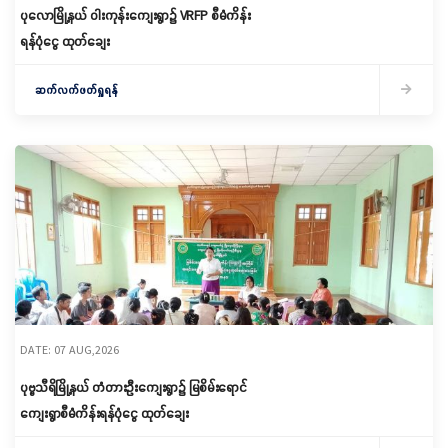
ပုလောမြို့နယ် ဝါးကုန်းကျေးရွာ၌ ‌VRFP စီမံကိန်း
ရန်ပုံငွေ ထုတ်ချေး
ဆက်လက်ဖတ်ရှုရန်
DATE: 07 AUG,2026
ပုဗ္ဗသီရိမြို့နယ် တံတားဦးကျေးရွာ၌ မြစိမ်းရောင်
ကျေးရွာစီမံကိန်းရန်ပုံငွေ ထုတ်ချေး