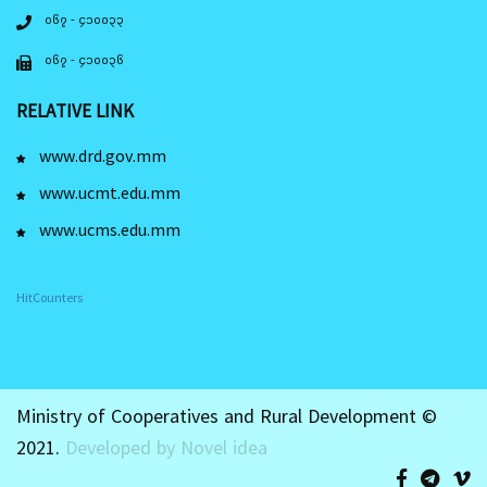
၀၆၇ - ၄၁၀၀၃၃
၀၆၇ - ၄၁၀၀၃၆
RELATIVE LINK
www.drd.gov.mm
www.ucmt.edu.mm
www.ucms.edu.mm
HitCounters
Ministry of Cooperatives and Rural Development ©
2021.
Developed by Novel idea