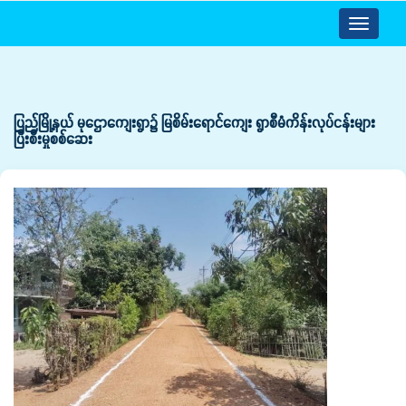
Toggle
navigatio
ပြည်မြို့နယ် မုဌောကျေးရွာ၌ မြစိမ်းရောင်ကျေး ရွာစီမံကိန်းလုပ်ငန်းများ
ပြီးစီးမှုစစ်ဆေး