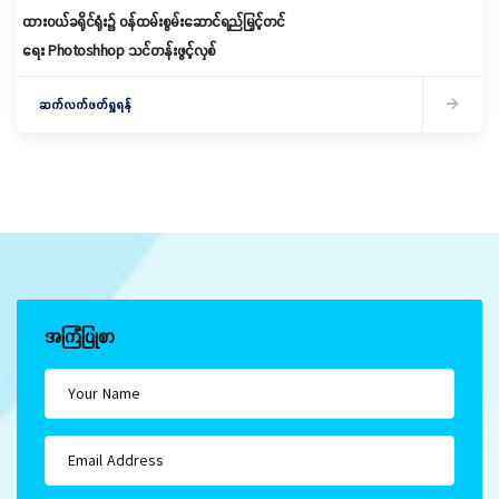
ထားဝယ်ခရိုင်ရုံး၌ ဝန်ထမ်းစွမ်းဆောင်ရည်မြှင့်တင်
ရေး Photoshhop သင်တန်းဖွင့်လှစ်
ဆက်လက်ဖတ်ရှုရန်
အကြံပြုစာ