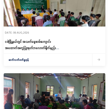
DATE: 06 AUG,2026
ငဖဲမြို့နယ်တွင် အသက်မွေးဝမ်းကျောင်း
အထောက်အကူပြုအုတ်ဘလောက်ရိုက်နည်း
သင်တန်းဖွင့်လှစ်
ဆက်လက်ဖတ်ရှုရန်