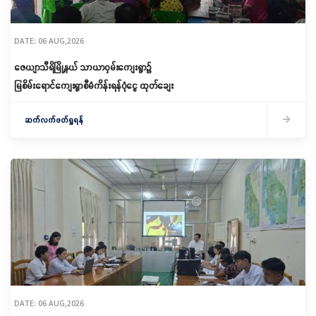
DATE: 06 AUG,2026
ဇေယျာသီရိမြို့နယ် သာယာဝှမ်းကျေးရွာ၌
မြစိမ်းရောင်ကျေးရွာစီမံကိန်းရန်ပုံငွေ ထုတ်ချေး
ဆက်လက်ဖတ်ရှုရန်
DATE: 06 AUG,2026