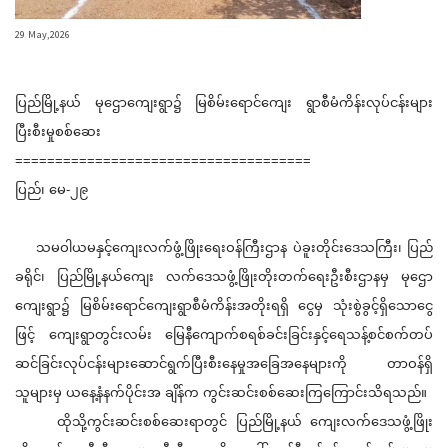
29 May,2026
ပြည်မြို့နယ် မုဌောကျေးရွာ၌ မြစိမ်းရောင်ကျေး ရွာစီမံကိန်းလုပ်ငန်းများ
ပြီးစီးမှုစစ်ဆေး
=====================================
ပြည်၊ မေ-၂၉
သမဝါယမနှင့်ကျေးလက်ဖွံ့ဖြိုးရေးဝန်ကြီးဌာန ပဲခူးတိုင်းဒေသကြီး၊ ပြည်
ခရိုင်၊ ပြည်မြို့နယ်ကျေး လက်ဒေသဖွံ့ဖြိုးတိုးတက်ရေးဦးစီးဌာနမှ မုဌော
ကျေးရွာ၌ မြစိမ်းရောင်ကျေးရွာစီမံကိန်းအတိုးရရှိ ငွေမှ သုံးစွဲခွင့်ရှိသောငွေ
ဖြင့် ကျေးရွာတွင်းလမ်း ‌မြေနီကျောက်စရစ်ခင်းခြင်းနှင့်ရေသန့်စင်စက်တပ်
ဆင်ခြင်းလုပ်ငန်းများဆောင်ရွက်ပြီးစီးနေမှုအခြေအနေများကို တာဝန်ရှိ
သူများမှ ယနေ့နံနက်ပိုင်းအ ချိန်က ကွင်းဆင်းစစ်ဆေးကြကြောင်းသိရသည်။
ထိုသို့ကွင်းဆင်းစစ်ဆေးရာတွင် ပြည်မြို့နယ် ကျေးလက်ဒေသဖွံ့ဖြိုး