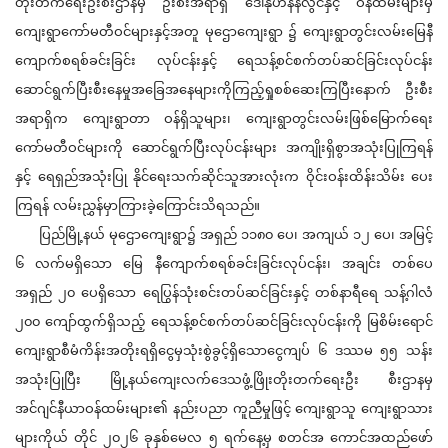
တိုးတက်ရေးဦးစီးဌာနမှ ဦးစီးအရာရှိ ဒေါ်နုဟန်နီလွင်နှင့် ဝန်ထမ်းများမှ
ကျေးရွာကော်မတီဝင်များနှင့်အတူ မုဌောကျေးရွာ ၌ ကျေးရွာတွင်းလမ်းမြေနီ
ကျောက်စရစ်ခင်းခြင်း လုပ်ငန်းနှင့် ရေသန့်စင်စက်တပ်ဆင်ခြင်းလုပ်ငန်း
ဆောင်ရွက်ပြီးစီးနေမှုအခြေအနေများကိုကြည့်ရှုစစ်ဆေးကြပြီးနောက် ဦးစီး
အရာရှိက ကျေးရွာတာ ဝန်ရှိသူများ၊ ကျေးရွာတွင်းလမ်းဖြစ်မြောက်ရေး
ကော်မတီဝင်များကို ဆောင်ရွက်ပြီးလုပ်ငန်းများ အကျိုးရှိစွာအသုံးပြုကြရန်
နှင့် ရေရှည်အသုံးပြု နိုင်ရေးသက်ဆိုင်သူအားလုံးက ဝိုင်းဝန်းထိန်းသိမ်း ပေး
ကြရန် လမ်းညွှန်မှာကြားခဲ့ကြောင်းသိရသည်။
ပြည်မြို့နယ် မုဌောကျေးရွာ၌ အရှည် ၁၁၈၀ ပေ၊ အကျယ် ၁၂ ပေ၊ အမြင့်
၆ လက်မရှိသော မြေ နီကျောက်စရစ်ခင်းခြင်းလုပ်ငန်း၊ အချင်း တစ်ပေ
အရှည် ၂၀ ပေရှိသော ရေပြွန်သုံးစင်းတပ်ဆင်ခြင်းနှင့် တစ်နာရီရေ သန့်ဂါလံ
၂၀၀ ကျော်ထွက်ရှိသည့် ရေသန့်စင်စက်တပ်ဆင်ခြင်းလုပ်ငန်းကို မြစိမ်းရောင်
ကျေးရွာစီမံကိန်းအတိုးရရှိငွေမှသုံးစွဲခွင့်ရှိသောငွေကျပ် ၆ ဒဿမ ၅၅ သန်း
အသုံးပြုပြီး မြို့နယ်ကျေးလက်ဒေသဖွံ့ဖြိုးတိုးတက်ရေးဦး စီးဌာနမှ
အင်ဂျင်နီယာဝန်ထမ်းများ၏ နည်းပညာ ကူညီမှုဖြင့် ကျေးရွာသူ ကျေးရွာသား
များကိုယ် တိုင် ၂၀၂၆ ခုနှစ်မေလ ၅ ရက်နေ့မှ စတင်အ ကောင်အထည်ဖော်