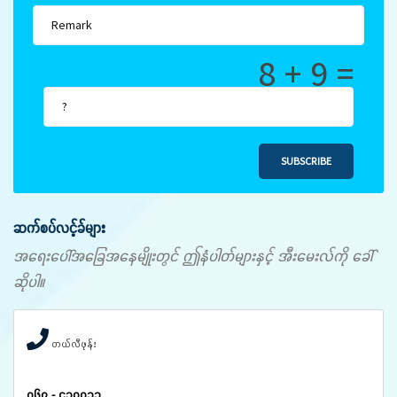
8 + 9 =
SUBSCRIBE
ဆက်စပ်လင့်ခ်များ
အရေးပေါ်အခြေအနေမျိုးတွင် ဤနံပါတ်များနှင့် အီးမေးလ်ကို ခေါ်
ဆိုပါ။
တယ်လီဖုန်း
၀၆၇ - ၄၁၀၀၃၃