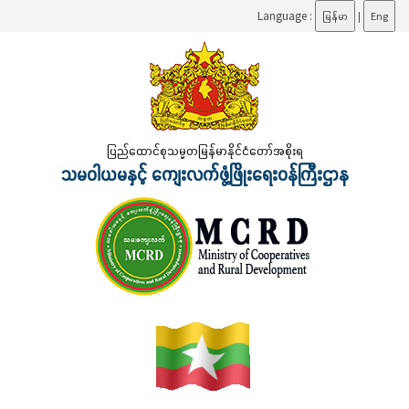
Language :
မြန်မာ
|
Eng
ပြည်ထောင်စုသမ္မတမြန်မာနိုင်ငံတော်အစိုးရ
သမဝါယမနှင့် ကျေးလက်ဖွံ့ဖြိုးရေးဝန်ကြီးဌာန