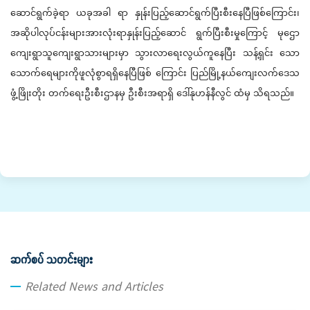
ဆောင်ရွက်ခဲ့ရာ ယခုအခါ ရာ နှုန်းပြည့်ဆောင်ရွက်ပြီးစီးနေပြီဖြစ်ကြောင်း၊
အဆိုပါလုပ်ငန်းများအားလုံးရာနှုန်းပြည့်ဆောင် ရွက်ပြီးစီးမှုကြောင့် မုဌော
ကျေးရွာသူကျေးရွာသားများမှာ သွားလာရေးလွယ်ကူနေပြီး သန့်ရှင်း သော
သောက်ရေများကိုဖူလုံစွာရရှိနေပြီဖြစ် ကြောင်း ပြည်မြို့နယ်ကျေးလက်ဒေသ
ဖွံ့ဖြိုးတိုး တက်ရေးဦးစီးဌာနမှ ဦးစီးအရာရှိ ဒေါ်နုဟန်နီလွင် ထံမှ သိရသည်။
ဆက်စပ် သတင်းများ
Related News and Articles