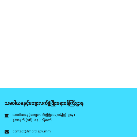
သမဝါယမနှင့်ကျေးလက်ဖွံ့ဖြိုးရေးဝန်ကြီးဌာန
သမဝါယမနှင့်ကျေးလက်ဖွံ့ဖြိုးရေးဝန်ကြီးဌာန ၊
ရုံးအမှတ် (၁၆)၊ နေပြည်တော်
contact@mcrd.gov.mm