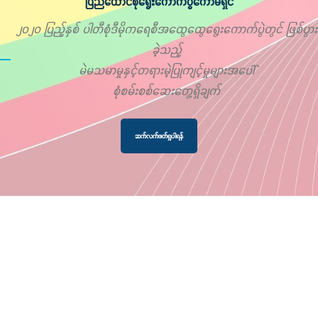
ပြည်ထောင်စုရွေးကောက်ပွဲကော်မရှင်
၂၀၂၀ ပြည့်နှစ် ပါတီစုံဒီမိုကရေစီအထွေထွေရွေးကောက်ပွဲတွင် ဖြစ်ပွား
ခဲ့သည့်
မဲမသမာမှုနှင့်တရားမဲ့ပြုကျင့်မှုများအပေါ်
စုံစမ်းစစ်ဆေးတွေ့ရှိချက်
ဆက်လက်ဖတ်ရှုပါရန်