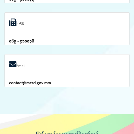
ဖက်စ်
၀၆၇ - ၄၁၀၀၃၆
Email
contact@mcrd.gov.mm