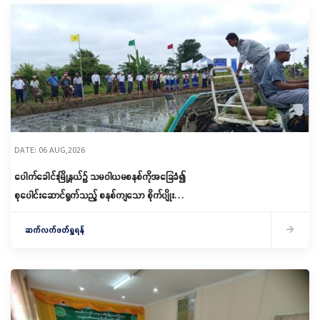
DATE: 06 AUG,2026
ပေါက်ခေါင်းမြို့နယ်၌ သမဝါယမစနစ်ကိုအခြေခံ၍
စုပေါင်းဆောင်ရွက်သည့် စနစ်ကျသော စိုက်ပျိုးရေး
ဆောင်ရွက်
ဆက်လက်ဖတ်ရှုရန်