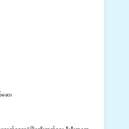
စစ်ဆေး