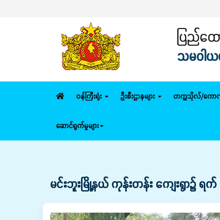
ပြည်ထောင
သမဝါယမနှ
ဝန်ကြီးရုံး
ဦးစီးဌာနများ
တက္ကသိုလ်/ကောလ
ဆောင်ရွက်မှုများ
မင်းဘူးမြို့နယ် ကုန်းတန်း ကျေးရွာ၌ ရက်