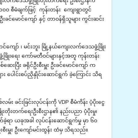
 ကျေးလက်ဒေသဖွံ့ဖြိုးတိုးတက်ရေး ဦးစီးဌာနက
၀ စီမံချက်ဖြင့် ကုန်းတန်း ကျေးရွာတွင်
းခင်မောင်ကျော် နှင့် တာဝန်ရှိသူများ ကွင်းဆင်း
မောင်ကျော် ၊ မင်းဘူး
မြို့နယ်ကျေးလက်ဒေသဖွံ့ဖြိုး
ဖွံ့ဖြိုးရေး ကော်မတီဝင်များနှင့်အတူ ကုန်းတန်း
စစ်ဆေးပြီး
ခရိုင်ဦးစီးမှူး ဦးခင်မောင်ကျော်
က
ပေါင်းစပ်ညှိနှိုင်းဆောင်ရွက် ခဲ့ကြောင်း သိရ
းခြင်းလုပ်ငန်းကို VDP စီမံကိန်း ပံ့ပိုးငွေ
ိုးတိုးတက်ရေးဦးစီးဌာန၏ နည်းပညာ ပံ့ပိုးမှု၊
ခဲ့ရာ ယခုအခါ လုပ်ငန်းဆောင်ရွက်မှု မှာ ၆၀
စီးမှူး ဦးကျော်မင်းထွန်း
ထံမှ သိရသည်။