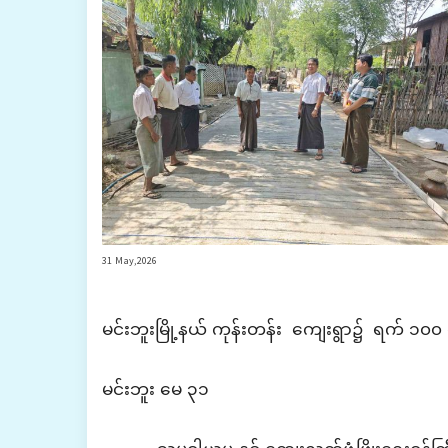
31 May,2026
မင်းဘူးမြို့နယ် ကုန်းတန်း ကျေးရွာ၌ ရက် ၁၀၀ စ
‎မင်းဘူး မေ ၃၁