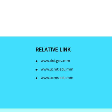
RELATIVE LINK
www.drd.gov.mm
www.ucmt.edu.mm
www.ucms.edu.mm