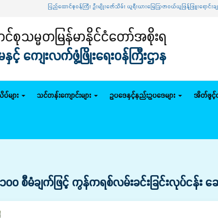
ပြည်ထောင်စုဝန်ကြီး ဦးမျိုးဇော်သိမ်း ယူရီးယားမြေဩဇာဝယ်ယူဖြန့်ဖြူးရောင်းချရေး ဦးဆ
်စုသမ္မတမြန်မာနိုင်ငံတော်အစိုးရ
င့် ကျေးလက်ဖွံ့ဖြိုးရေးဝန်ကြီးဌာန
ိပ်များ
သင်တန်းကျောင်းများ
ဥပဒေနှင့်နည်းဥပဒေများ
အိတ်ဖွင့
 ၁၀၀ စီမံချက်ဖြင့် ကွန်ကရစ်လမ်းခင်းခြင်းလုပ်ငန်း ဆ