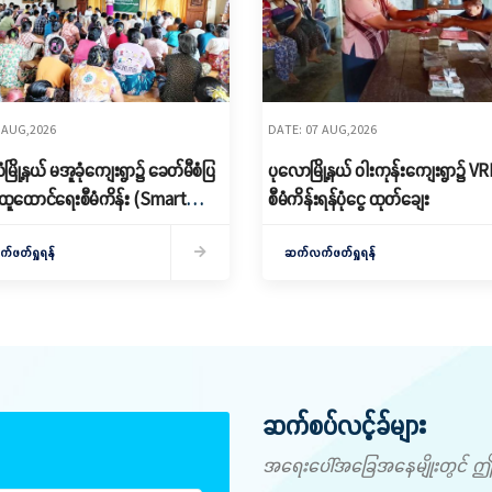
 AUG,2026
DATE: 07 AUG,2026
ြို့နယ် မအူခုံကျေးရွာ၌ ခေတ်မီစံပြ
ပုလောမြို့နယ် ဝါးကုန်းကျေးရွာ၌ ‌V
ထူထောင်ရေးစီမံကိန်း (Smart
စီမံကိန်းရန်ပုံငွေ ထုတ်ချေး
 မိတ်ဆက်ရှင်လင်းခြင်းနှင့်ကော်မတီ
ဖတ်ရှုရန်
ဆက်လက်ဖတ်ရှုရန်
ဆက်စပ်လင့်ခ်များ
အရေးပေါ်အခြေအနေမျိုးတွင် ဤနံပါ