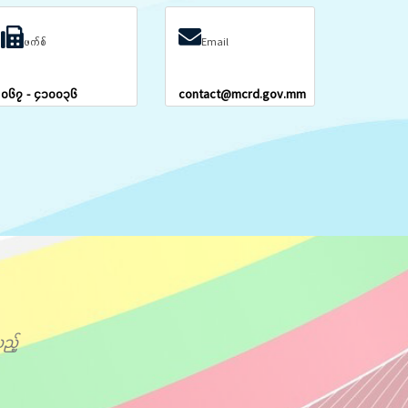
ဖက်စ်
Email
၀၆၇ - ၄၁၀၀၃၆
contact@mcrd.gov.mm
ည့်