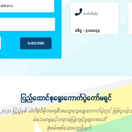
တယ်လီဖုန်း
၀၆၇ - ၄၁၀၀၃၃
SUBSCRIBE
ပြည်ထောင်စုရွေးကောက်ပွဲကော်မရှင်
၂၀၂၀ ပြည့်နှစ် ပါတီစုံဒီမိုကရေစီအထွေထွေရွေးကောက်ပွဲတွင် ဖြစ်ပွားခဲ့သ
မဲမသမာမှုနှင့်တရားမဲ့ပြုကျင့်မှုများအပေါ်
စုံစမ်းစစ်ဆေးတွေ့ရှိချက်