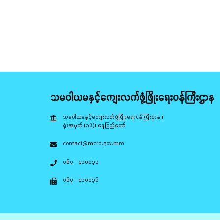
သမဝါယမနှင့်ကျေးလက်ဖွံ့ဖြိုးရေးဝန်ကြီးဌာန
သမဝါယမနှင့်ကျေးလက်ဖွံ့ဖြိုးရေးဝန်ကြီးဌာန ၊
ရုံးအမှတ် (၁၆)၊ နေပြည်တော်
contact@mcrd.gov.mm
၀၆၇ - ၄၁၀၀၃၃
၀၆၇ - ၄၁၀၀၃၆