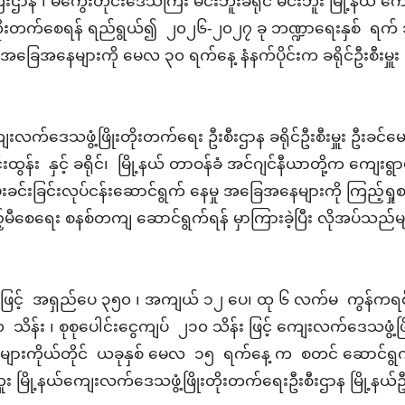
ီးဌာန ၊
မကွေးတိုင်းဒေသကြီး မင်းဘူးခရိုင် မင်းဘူး မြို့နယ်
ုးတိုးတက်စေရန် ရည်ရွယ်၍ ၂၀၂၆-၂၀၂၇ ခု ဘဏ္ဍာရေးနှစ် ရက် ၁၀
အခြေအနေများကို မေလ ၃၀ ရက်နေ့ နံနက်ပိုင်းက ခရိုင်ဦးစီးမှူး ဦ
ေးလက်ဒေသဖွံ့ဖြိုးတိုးတက်ရေး ဦးစီးဌာန
ခရိုင်ဦးစီးမှူး ဦးခင်
းထွန်း နှင့် ခရိုင်၊ မြို့နယ် တာဝန်ခံ အင်ဂျင်နီယာတို့က ကျေးရွာ
းခင်းခြင်းလုပ်ငန်းဆောင်ရွက် နေမှု အခြေအနေများကို ကြည့်ရှု
်မီစေရေး စနစ်တကျ ဆောင်ရွက်ရန် မှာကြားခဲ့ပြီး လိုအပ်သည်များ 
 အရှည်ပေ ၃၅၀ ၊ အကျယ် ၁၂ ပေ၊ ထု ၆ လက်မ ကွန်ကရစ်လမ်း ခင်
 သိန်း ၊ စုစုပေါင်းငွေကျပ် ၂၁၀ သိန်း ဖြင့် ကျေးလက်ဒေသဖွံ့ဖြ
ားများကိုယ်တိုင် ယခုနှစ် မေလ ၁၅ ရက်နေ့ က စတင် ဆောင်ရွက်
ဘူး
မြို့နယ်ကျေးလက်ဒေသဖွံ့ဖြိုးတိုးတက်ရေးဦးစီးဌာန မြို့နယ်ဦး