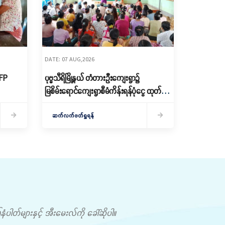
DATE: 07 AUG,2026
RFP
ပုဗ္ဗသီရိမြို့နယ် တံတားဦးကျေးရွာ၌
မြစိမ်းရောင်ကျေးရွာစီမံကိန်းရန်ပုံငွေ ထုတ်
ချေး
ဆက်လက်ဖတ်ရှုရန်
တ်များနှင့် အီးမေးလ်ကို ခေါ်ဆိုပါ။