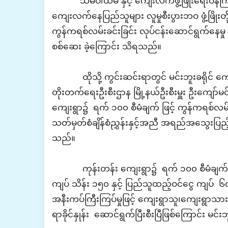
‎ သမဝါယမ နှင့် ကျေးလက်ဖွံ့ဖြိုးရေးဝန်ကြ
ကျေးလက်နေပြည်သူများ လူမှုစီးပွားဘဝ ဖွံ့ဖြိ
ကွန်ကရစ်လမ်းခင်းခြင်း လုပ်ငန်းဆောင်ရွက်နေမှု 
စစ်ဆေး ခဲ့ကြောင်း သိရသည်။
‎ ထိုသို့ ကွင်းဆင်းရာတွင်
မင်းဘူးခရိုင်
ကျ
တိုးတက်ရေးဦးစီးဌာန မြို့နယ်ဦးစီးမှူး ဦးကျော်မင်
ကျေးရွာ၌ ရက် ၁၀၀ စီမံချက် ဖြင့် ကွန်ကရစ်လမ်
သတ်မှတ်စံချိန်စံညွှန်းနှင့်အညီ အရည်အသွေးပြည့
သည်။
‎ ကုန်းတန်း ကျေးရွာ၌ ရက် ၁၀၀ စီမံချက်ဖြင့်
ကျပ် သိန်း ၁၅၀ နှင့် ပြည်သူထည့်ဝင်ငွေ ကျပ် ၆၀
အနီးကပ်ကြီးကြပ်မှုဖြင့် ကျေးရွာသူ၊ကျေးရွာသ
ရာခိုင်နှုန်း ဆောင်ရွက်ပြီးစီးပြီဖြစ်ကြောင်း
မင်း