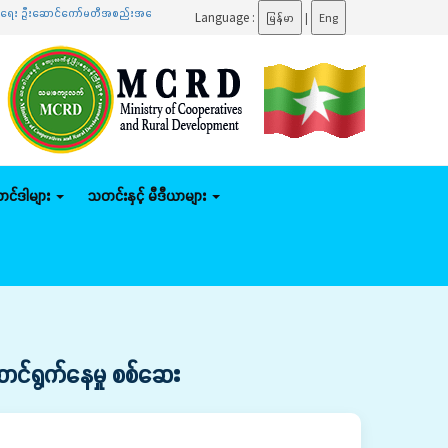
ောင်ကော်မတီအစည်းအဝေးသို့ တက်ရောက်
.......
ပြည်ထောင်စုဝန်ကြီး ဦးမျိုးဇော်သိမ်း နေပြည်တော်ကော
Language :
မြန်မာ
|
Eng
်တင်ဒါများ
သတင်းနှင့် မီဒီယာများ
ောင်ရွက်နေမှု စစ်ဆေး