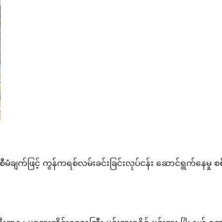
ီမံချက်ဖြင့် ကွန်ကရစ်လမ်းခင်းခြင်းလုပ်ငန်း ဆောင်ရွက်နေမှု 