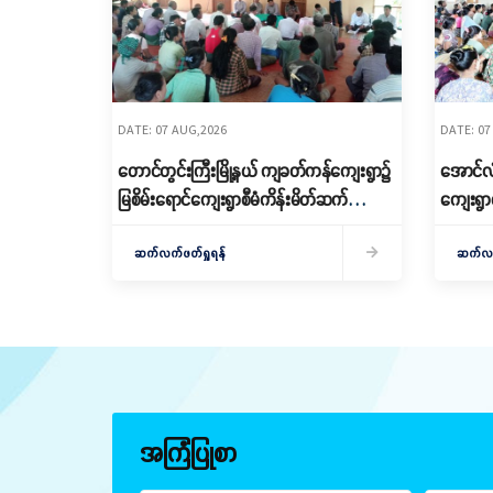
DATE: 07 AUG,2026
DATE: 07
တောင်တွင်းကြီးမြို့နယ် ကျခတ်ကန်ကျေးရွာ၌
အောင်လံမ
မြစိမ်းရောင်ကျေးရွာစီမံကိန်းမိတ်ဆက်
ကျေးရွာ
ရှင်းလင်းခြင်းနှင့် ကော်မတီဖွဲ့စည်းခြင်း
Village)
ပြုလုပ်
ဆက်လက်ဖတ်ရှုရန်
ဖွဲ့စည်း
ဆက်လက်
အကြံပြုစာ