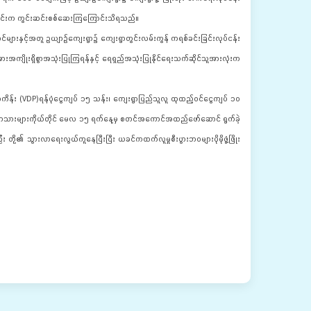
နက်ပိုင်းက ကွင်းဆင်းစစ်ဆေးကြကြောင်းသိရသည်။
ဝင်များနှင့်အတူ ဥယျာဉ်ကျေးရွာ၌ ကျေးရွာတွင်းလမ်းကွန် ကရစ်ခင်းခြင်းလုပ်ငန်း
းအကျိုးရှိစွာအသုံးပြုကြရန်နှင့် ရေရှည်အသုံးပြုနိုင်‌ရေးသက်ဆိုင်သူအားလုံးက
ံကိန်း (VDP)ရန်ပုံငွေကျပ် ၁၅ သန်း၊ ကျေးရွာပြည်သူလူ ထုထည့်ဝင်ငွေကျပ် ၁၀
းရွာသားများကိုယ်တိုင် မေလ ၁၅ ရက်နေ့မှ စတင်အကောင်အထည်ဖော်ဆောင် ရွက်ခဲ့
း တို့၏ သွားလာရေးလွယ်ကူ‌နေပြီးပြီး ယခင်ကထက်လူမှုစီးပွားဘဝများပိုမိုဖွံ့ဖြိုး