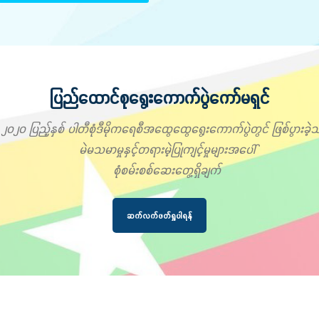
ပြည်ထောင်စုရွေးကောက်ပွဲကော်မရှင်
၂၀၂၀ ပြည့်နှစ် ပါတီစုံဒီမိုကရေစီအထွေထွေရွေးကောက်ပွဲတွင် ဖြစ်ပွားခဲ့သ
မဲမသမာမှုနှင့်တရားမဲ့ပြုကျင့်မှုများအပေါ်
စုံစမ်းစစ်ဆေးတွေ့ရှိချက်
ဆက်လက်ဖတ်ရှုပါရန်