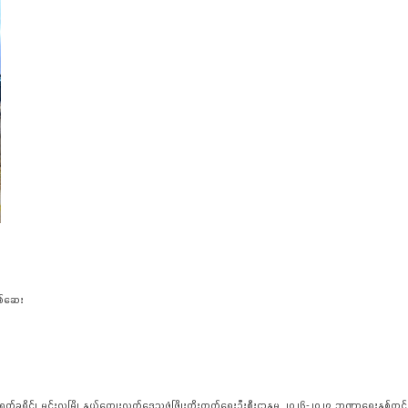
စစ်ဆေး
ိုင်၊ မင်းလှမြို့ နယ်ကျေးလက်ဒေသဖွံ့ဖြိုးတိုးတက်ရေးဦးစီးဌာနမှ ၂၀၂၆-၂၀၂၇ ဘဏ္ဍာရေးနှစ်တွင် ရက