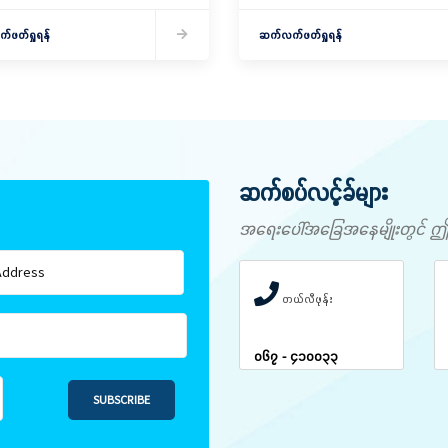
ွင့်လှစ်
ချေး
ဖတ်ရှုရန်
ဆက်လက်ဖတ်ရှုရန်
ဆက်စပ်လင့်ခ်များ
အရေးပေါ်အခြေအနေမျိုးတွင် ဤနံပါ
တယ်လီဖုန်း
၀၆၇ - ၄၁၀၀၃၃
SUBSCRIBE