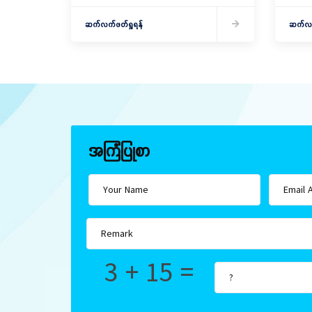
သော စိုက်ပျိုးရေးဆောင်ရွက်
သင်တန်းဖ
ဆက်လက်ဖတ်ရှုရန်
ဆက်လက်
အကြံပြုစာ
3 + 15 =