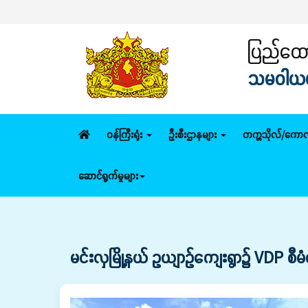
ပြည်ထောင
သမဝါယမနှ
ဝန်ကြီးရုံး
ဦးစီးဌာနများ
တက္ကသိုလ်/ကောလ
ဆောင်ရွက်မှုများ
မင်းလှမြို့နယ် ဥယျာဉ်ကျေးရွာ၌ VDP စီမံက