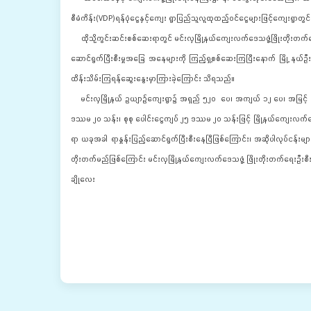
စီမံကိန်း(VDP)ရန်ပုံငွေနှင့်ကျေး ရွာပြည်သူလူထုထည့်ဝင်ငွေများဖြင့်ကျေးရွာ
ထိုသို့ကွင်းဆင်းစစ်ဆေးရာတွင် မင်းလှမြို့နယ်ကျေးလက်ဒေသဖွံ့ဖြိုးတိုးတက်ရေး
ဆောင်ရွက်ပြီးစီးမှုအခြေ အနေများကို ကြည့်ရှ့စစ်‌ဆေးကြပြီးနောက် မြို့ နယ်ဦ
ထိန်းသိမ်းကြရန်ဆွေးနွေးမှာကြားခဲ့ကြောင်း သိရသည်။
မင်းလှမြို့နယ် ဥယျာဉ်ကျေးရွာ၌ အရှည် ၅၂၀ ပေ၊ အကျယ် ၁၂ ပေ၊ အမြင့် ၆ လက်
ဒဿမ ၂၀ သန်း၊ စုစု ပေါင်းငွေကျပ် ၂၅ ဒဿမ ၂၀ သန်းဖြင့် မြို့နယ်ကျေးလက်ဒ
ရာ ယခုအခါ ရာနှုန်း‌ပြည့်ဆောင်ရွက်ပြီးစီးနေပြီဖြစ်ကြောင်း၊ အဆိုပါလုပ်ငန်းမျာ
တိုးတက်မည်ဖြစ်ကြောင်း မင်းလှမြို့နယ်ကျေးလက်ဒေသဖွံ့ ဖြိုးတိုးတက်ရေးဦးစီးဌာ
ချိုလေး