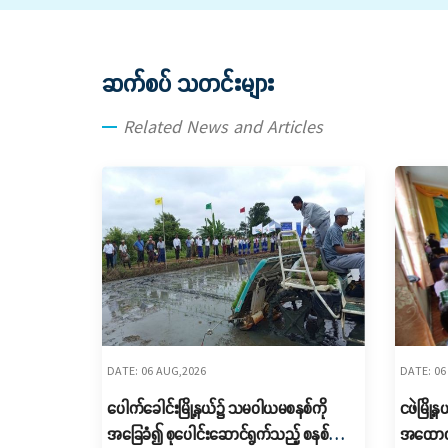
ဆက်စပ် သတင်းများ
Related News and Articles
DATE: 06 AUG,2026
DATE: 06
ပေါက်ခေါင်းမြို့နယ်၌ သမဝါယမစနစ်ကို
ငဖဲမြို
အခြေခံ၍ စုပေါင်းဆောင်ရွက်သည့် စနစ်ကျ
အထောက်