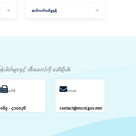
ဆက်လက်ဖတ်ရှုရန်
တ်များနှင့် အီးမေးလ်ကို ခေါ်ဆိုပါ။
ဖက်စ်
Email
၀၆၇ - ၄၁၀၀၃၆
contact@mcrd.gov.mm