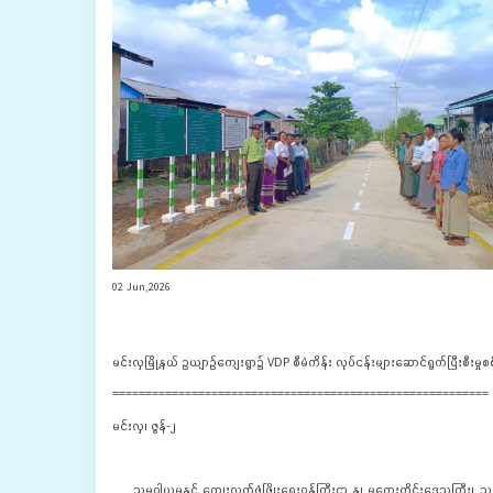
02 Jun,2026
မင်းလှမြို့နယ် ဥယျာဉ်ကျေးရွာ၌ VDP စီမံကိန်း လုပ်ငန်းများဆောင်ရွက်ပြီးစီးမှု
=========================================================
မင်းလှ၊ ဇွန်-၂
သမဝါယမနှင့် ကျေးလက်ဖွံ့ဖြိုးရေးဝန်ကြီးဌာ န၊ မကွေးတိုင်းဒေသကြီး၊ သရက်ခရ