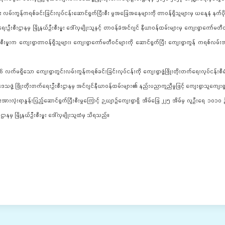
တွင်း လမ်းကွန်ကရစ်ခင်းခြင်းလုပ်ငန်းဆောင်ရွက်ပြီးစီး မှုအခြေအနေများကို တာဝန်ရှိသူများမှ ယနေ့နံ 
ဦးစီးဌာနမှ မြို့နယ်ဦးစီးမှူး ဒေါ်လှမျိုးသူနှင့် တာဝန်ခံအင်ဂျင် နီယာဝန်ထမ်းများမှ ကျေးရွာကော်မတီ
းစီးမှူးက ကျေးရွာတာဝန်ရှိသူများ၊ ကျေးရွာကော်မတီဝင်များကို ဆောင်ရွက်ပြီး ကျေးရွာကွန် ကရစ်လမ်းအာ
မရှိသော ကျေးရွာတွင်းလမ်းကွန်ကရစ်ခင်းခြင်းလုပ်ငန်းကို ကျေးရွာဖွံ့ဖြိုးတိုးတက်ရေးလုပ်ငန်းစီမ
ေသဖွံ့ ဖြိုးတိုးတက်ရေးဦးစီးဌာနမှ အင်ဂျင်နီယာဝန်ထမ်းများ၏ နည်းပညာကူညီမှုဖြင့် ကျေးရွာသူကျေ
းအားလုံးရာနှုန်းပြည့်ဆောင်ရွက်ပြီးစီးမှုကြောင့် ဉယျာဉ်ကျေးရွာရှိ အိမ်ခြေ ၂၂၅ အိမ်မှ လူဦးရေ ၁၀၁၀ ဦ
နမှ မြို့နယ်ဦးစီးမှူး ဒေါ်လှမျိုးသူထံမှ သိရသည်။