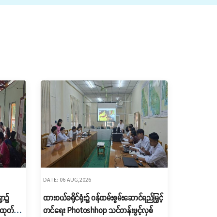
DATE: 06 AUG,2026
ွာ၌
ထားဝယ်ခရိုင်ရုံး၌ ဝန်ထမ်းစွမ်းဆောင်ရည်မြှင့်
ေ ထုတ်
တင်ရေး Photoshhop သင်တန်းဖွင့်လှစ်