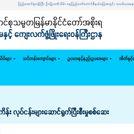
ပြည်ထောင်စုဝန်ကြီး ဦးမျိုးဇော်သိမ်း နေပြည်တော်ကောင်စီနယ်မြေအတွင်း သမဝါယမစနစ် စိုက်ပျိုးမွေး
်စုသမ္မတမြန်မာနိုင်ငံတော်အစိုးရ
င့် ကျေးလက်ဖွံ့ဖြိုးရေးဝန်ကြီးဌာန
ိပ်များ
သင်တန်းကျောင်းများ
ဥပဒေနှင့်နည်းဥပဒေများ
အိတ်ဖွင့
ိန်း လုပ်ငန်းများဆောင်ရွက်ပြီးစီးမှုစစ်ဆေး