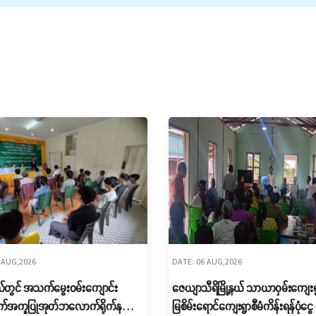
 AUG,2026
DATE: 06 AUG,2026
့နယ်တွင် အသက်မွေးဝမ်းကျောင်း
ဇေယျာသီရိမြို့နယ် သာယာဝှမ်းကျေးရ
အကူပြုအုတ်ဘလောက်ရိုက်နည်း
မြစိမ်းရောင်ကျေးရွာစီမံကိန်းရန်ပုံငွ