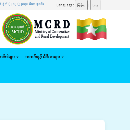
မြူရေး၊ မိသားစုဝင်ငွေတိုးပွားရေး၊ ဒေသဖွံ့ဖြိုးရေးလုပ်ငန်းများ ကွင်းဆင်းဆောင်ရွက် ဝန်ကြီးဌာနကိ
Language :
မြန်မာ
|
Eng
်တင်ဒါများ
သတင်းနှင့် မီဒီယာများ