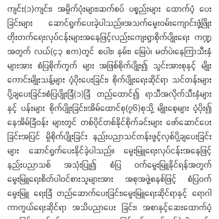
ကျင်း(၁)ကျင်း၊ အမှိုက်ပုံးများ၊ဆက်စပ် ပစ္စည်းများ ထောက်ပံ့ ပေး
ခြင်းများ ဆောင်ရွက်ပေးခဲ့ပါသည်။အသက်မွေးဝမ်းကျောင်းဖွံ့ဖြိုး
တိုးတက်ရေးလုပ်ငန်းများအနေဖြင့်လည်းကျေးရွာစိုက်ပျိုးရေး ကဏ္ဍ
အတွက် လယ်(၄၃ ဧက)တွင် စပါး၊ နှမ်း၊ မြေပဲ၊ မတ်ပဲ၊နေကြာသီးနှံ
များအား စံပြစိုက်ကွက် များ အဖြစ်စိုက်ပျိုး၍ သွင်းအားစုနှင့် မျိုး
ကောင်းမျိုးသန့်များ ပံ့ပိုးပေးခြင်း၊ စိုက်ပျိုးရေးဆိုင်ရာ သင်တန်းများ
ပို့ချပေးခြင်း၊စံပြပျိုးခြံ(၁)ခြံ တည်ထောင်၍ ရာသီအလိုက်သီးနှံများ
နှင့် ပန်းများ စိုက်ပျိုးခြင်း၊အိမ်ထောင်စု(၇၆)စုသို့ မျိုးစေ့များ ပံ့ပိုး၍
နေအိမ်ခြံဝန်း များတွင် တစ်ပိုင်တစ်နိုင်စိုက်ခင်းများ ဖော်ဆောင်ပေး
ခြင်းအပြင် မှိုစိုက်ပျိုးခြင်း နည်းပညာသင်တန်းဖွင့်လှစ်ပို့ချပေးခြင်း
များ ဆောင်ရွက်ပေးနိုင်ခဲ့ပါသည်။ မွေးမြူရေးလုပ်ငန်းအနေဖြင့်
နည်းပညာသစ် အသုံးပြု၍ စံပြ ဝက်မွေးမြူနိုင်ရန်အတွက်
မွေးမြူရေးစိတ်ပါဝင်စားသူများအား အစုအဖွဲ့စနစ်ဖြင့် စံပြဝက်
မွေးမြူ ရေးခြံ တည်ဆောက်ပေးခြင်း၊မွေးမြူရေးဆိုင်ရာနှင့် ရောဂါ
ကာကွယ်ရေးဆိုင်ရာ အသိပညာပေး ခြင်း၊ အစာနှင့်ဆေးထောက်ပံ့