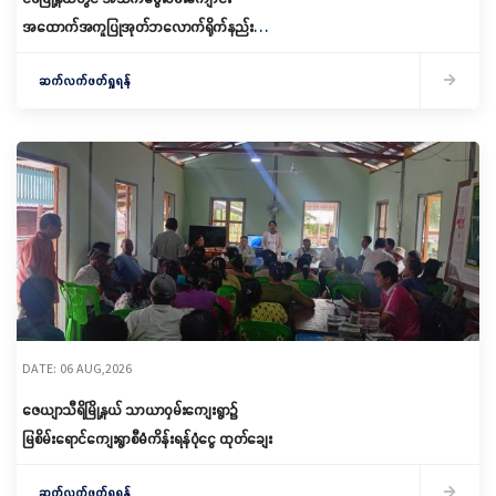
အထောက်အကူပြုအုတ်ဘလောက်ရိုက်နည်း
သင်တန်းဖွင့်လှစ်
ဆက်လက်ဖတ်ရှုရန်
DATE: 06 AUG,2026
ဇေယျာသီရိမြို့နယ် သာယာဝှမ်းကျေးရွာ၌
မြစိမ်းရောင်ကျေးရွာစီမံကိန်းရန်ပုံငွေ ထုတ်ချေး
ဆက်လက်ဖတ်ရှုရန်