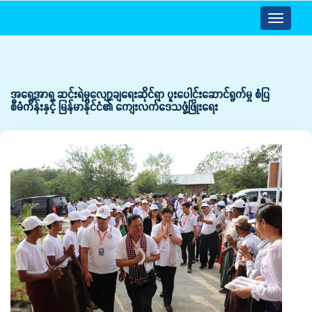
Toggle
navigatio
အရှေ့အာရှ ဆင်းရဲမှုလျော့ချရေးဆိုင်ရာ ပူးပေါင်းဆောင်ရွက်မှု စံပြ
စီမံကိန်းနှင့် မြန်မာနိုင်ငံ၏ ကျေးလက်ဒေသဖွံ့ဖြိုးရေး