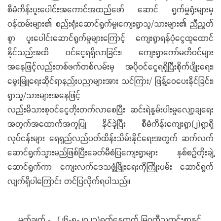
စီမံကိန်းပူးပေါင်းအကောင်အထည်ဖော် ဆောင် ရွက်မှုရုံးများမှ
ဝန်ထမ်းများ၏ စည်းရုံးဆောင်ရွက်မှု၊ကျေးရွာသူ/သားများ၏ ညီညွတ်
စွာ ပူးပေါင်းဆောင်ရွက်မှုများကြောင့် ကျေးရွာရန်ပုံငွေထူထောင်
နိုင်သည်အထိ ဝင်ငွေရရှိလာခြင်း၊ ကျေးရွာကော်မတီဝင်များ
အနေဖြင့်လည်းတစ်ဖက်တစ်လမ်းမှ အပိုဝင်ငွေရရှိပြီးစိုက်ပျိုးရေး၊
မွေးမြူရေးဆိုင်ရာနည်းပညာများအား သင်ကြား/ ဖြန့်ဝေပေးနိုင်ခြင်း၊
ရွာသူ/သားများအနေဖြင့်
လည်းမိသားစုဝင်ငွေတိုးတက်လာစေပြီး ဆင်းရဲနွမ်းပါးမှုလျော့ချရေး
အတွက်အထောက်အကူပြု နိုင်ခဲ့ပြီး စီမံကိန်းကျေးရွာ(၂)ရွာရှိ
လုပ်ငန်းများ ရေရှည်လည်ပတ်ထိန်းသိမ်းနိုင်ရေးအတွက် ဆက်လက်
ဆောင်ရွက်သွားမည်ဖြစ်ပြီးခေတ်မီစံပြကျေးရွာများ နှစ်စဉ်တိုးချဲ့
ဆောင်ရွက်ကာ ကျေးလက်ဒေသဖွံ့ဖြိုးရေးကိုကြိုးပမ်း ဆောင်ရွက်
လျက်ရှိပါကြောင်း တင်ပြလိုက်ရပါသည်။
မှတ်ချက် - (၂၆-၈-၂၀၂၃)ရက်နေ့ထုတ် မြဝတီသတင်းစာနှင့်