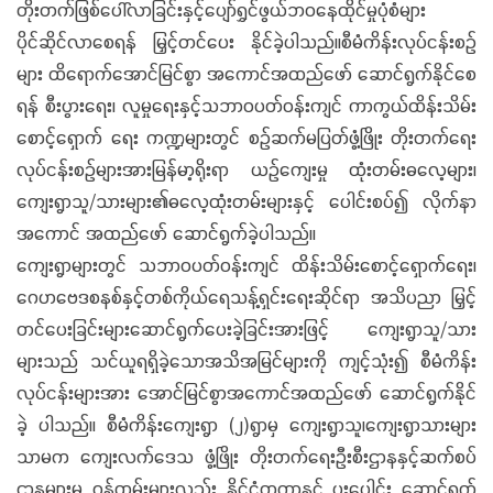
တိုးတက်ဖြစ်ပေါ်လာခြင်းနှင့်ပျော်ရွှင်ဖွယ်ဘဝနေထိုင်မှုပုံစံများ
ပိုင်ဆိုင်လာစေရန် မြှင့်တင်ပေး နိုင်ခဲ့ပါသည်။စီမံကိန်းလုပ်ငန်းစဉ်
များ ထိရောက်အောင်မြင်စွာ အကောင်အထည်ဖော် ဆောင်ရွက်နိုင်စေ
ရန် စီးပွားရေး၊ လူမှုရေးနှင့်သဘာဝပတ်ဝန်းကျင် ကာကွယ်ထိန်းသိမ်း
စောင့်ရှောက် ရေး ကဏ္ဍများတွင် စဉ်ဆက်မပြတ်ဖွံ့ဖြိုး တိုးတက်ရေး
လုပ်ငန်းစဉ်များအားမြန်မာ့ရိုးရာ ယဉ်ကျေးမှု ထုံးတမ်းဓလေ့များ၊
ကျေးရွာသူ/သားများ၏ဓလေ့ထုံးတမ်းများနှင့် ပေါင်းစပ်၍ လိုက်နာ
အကောင် အထည်ဖော် ဆောင်ရွက်ခဲ့ပါသည်။
ကျေးရွာများတွင် သဘာဝပတ်ဝန်းကျင် ထိန်းသိမ်းစောင့်ရှောက်ရေး၊
ဂေဟဗေဒစနစ်နှင့်တစ်ကိုယ်ရေသန့်ရှင်းရေးဆိုင်ရာ အသိပညာ မြှင့်
တင်ပေးခြင်းများဆောင်ရွက်ပေးခဲ့ခြင်းအားဖြင့် ကျေးရွာသူ/သား
များသည် သင်ယူရရှိခဲ့သောအသိအမြင်များကို ကျင့်သုံး၍ စီမံကိန်း
လုပ်ငန်းများအား အောင်မြင်စွာအကောင်အထည်ဖော် ဆောင်ရွက်နိုင်
ခဲ့ ပါသည်။ စီမံကိန်းကျေးရွာ (၂)ရွာမှ ကျေးရွာသူ၊ကျေးရွာသားများ
သာမက ကျေးလက်ဒေသ ဖွံ့ဖြိုး တိုးတက်ရေးဦးစီးဌာနနှင့်ဆက်စပ်
ဌာနများမှ ဝန်ထမ်းများလည်း နိုင်ငံတကာနှင့် ပူးပေါင်း ဆောင်ရွက်