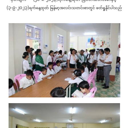
(၃-၉-၂၀၂၃)
ရက်နေ့ထုတ် မြန်မာ့အလင်းသတင်းစာတွင် ဖတ်ရှုနိုင်ပါသည်