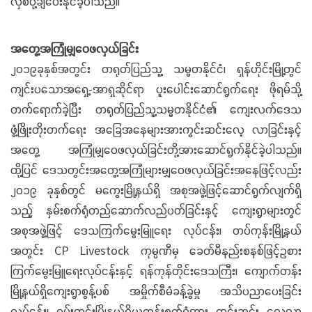
လှစ်ပို့ချပေးနိုင်ခဲ့ပါသည်။
အတွေ့အကြုံမျှဝေဖလှယ်ခြင်း
၂၀၁၉ခုနှစ်အတွင်း တရုတ်ပြည်သူ့ သမ္မတနိုင်ငံ၊ ရှန်ဟိုင်းမြို့တွင်
ကျင်းပသောအရှေ့-အာရှဆိုင်ရာ ပူးပေါင်းဆောင်ရွက်ရေး ဖိုရမ်သို့
တက်ရောက်ခဲ့ပြီး တရုတ်ပြည်သူ့သမ္မတနိုင်ငံ၏ ကျေးလက်ဒေသ
ဖွံ့ဖြိုးတိုးတက်ရေး အခြေအနေများအားကွင်းဆင်းလေ့ လာခြင်းနှင့်
အတွေ့ အကြုံမျှဝေဖလှယ်ခြင်းတို့အားဆောင်ရွက်နိုင်ခဲ့ပါသည်။
ထို့ပြင် ဒေသတွင်းအတွေ့အကြုံများမျှဝေဖလှယ်ခြင်းအနေဖြင့်လည်း
၂၀၁၉ ခုနှစ်တွင် မကွေးမြို့နယ်ရှိ အစုအဖွဲ့ဖြင့်ဆောင်ရွက်လျက်ရှိ
သည့် နှမ်းစက်ရုံတည်ဆောက်လည်ပတ်ခြင်းနှင့် ကျေးရွာများတွင်
အစုအဖွဲ့ဖြင့် ဒေသကြက်မွေးမြူရေး လုပ်ငန်း၊ တပ်ကုန်းမြို့နယ်
အတွင်း CP Livestock ကုမ္ပဏီမှ ခေတ်မီနည်းစနစ်ဖြင့်ဥစား
ကြက်မွေးမြူရေးလုပ်ငန်းနှင့် ရန်ကုန်တိုင်းဒေသကြီး၊ ကျောက်တန်း
မြို့နယ်ရှိကျေးရွာစွန့်ပစ် အမှိုက်စီမံခန့်ခွဲမှု အသိပညာပေးခြင်း
လုပ်ငန်း၊ ဝမ်းတွင်းမြို့နယ်ရှိယက္ကန်းစက်ရုံအား ကွင်းဆင်း လေ့လာ