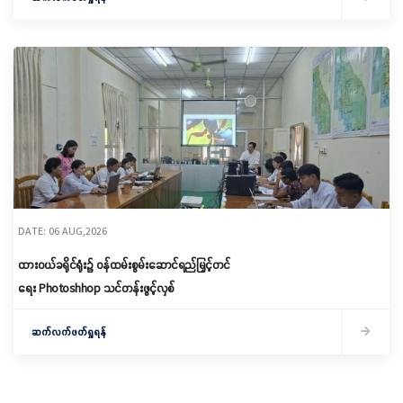
DATE: 06 AUG,2026
ထားဝယ်ခရိုင်ရုံး၌ ဝန်ထမ်းစွမ်းဆောင်ရည်မြှင့်တင်
ရေး Photoshhop သင်တန်းဖွင့်လှစ်
ဆက်လက်ဖတ်ရှုရန်