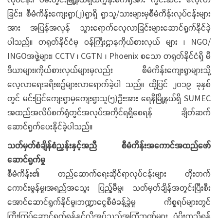
ခြင်း၊ စီမံကိန်းကျေးရွာ(၂)ရွာရှိ ရွာသူ/သားများမှစီမံကိန်းလုပ်ငန်းများ
အား အပြန်အလှန် သွားရောက်လေ့လာခြင်းများဆောင်ရွက်နိုင်ခဲ့
ပါသည်။ တရုတ်နိုင်ငံမှ ဝန်ကြီးဌာနကိုယ်စားလှယ် များ ၊ NGO/
INGOအဖွဲ့များ၊ CCTV ၊ CGTN ၊ Phoenix စသော တရုတ်နိုင်ငံရှိ မီ
ဒီယာများ၊ကိုယ်စားလှယ်များမှလည်း စီမံကိန်းကျေးရွာများသို့
လေ့လာရေးခရီးစဉ်များလာရောက်ခဲ့ပါ သည်။ ထို့ပြင် ၂၀၁၉ ခုနှစ်
တွင် မင်းပြင်ကျေးရွာမှကျေးရွာသူ(၅)ဦးအား ရေနီမြို့နယ်ရှိ SUMEC
အထည်အလိပ်စက်ရုံတွင်အလုပ်အကိုင်ရရှိစေရန် ချိတ်ဆက်
ဆောင်ရွက်ပေးနိုင်ခဲ့ပါသည်။
သတ်မှတ်စံချိန်စံညွှန်းနှင့်အညီ စီမံကိန်းအကောင်အထည်ဖော်
ဆောင်ရွက်မှု
စီမံကိန်း၏ တည်ဆောက်ရေးဆိုင်ရာလုပ်ငန်းများ တိုးတက်
ကောင်းမွန်မှု၊အရည်အသွေး ပြည့်မီမှု၊ သတ်မှတ်ချိန်အတွင်းပြီးစီး
အောင်ဆောင်ရွက်နိုင်မှု၊ဘဏ္ဍာငွေစီမံခန့်ခွဲမှု ကိစ္စရပ်များတွင်
ကြီးကြပ်ဆောင်ရွက်ရန်နှင့်လိုအပ်သည့်အကြံဉာဏ်များ ပံ့ပိုးကူညီရန်