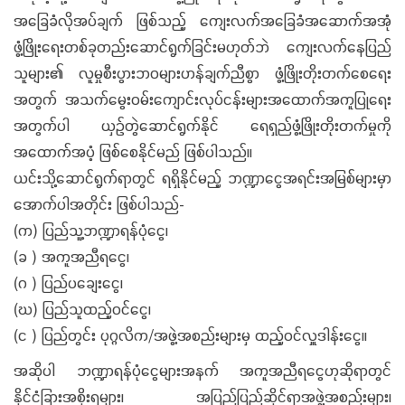
အခြေခံလိုအပ်ချက် ဖြစ်သည့် ကျေးလက်အခြေခံအဆောက်အအုံ
ဖွံ့ဖြိုးရေးတစ်ခုတည်းဆောင်ရွက်ခြင်းမဟုတ်ဘဲ ကျေးလက်နေပြည်
သူများ၏ လူမှုစီးပွားဘဝများဟန်ချက်ညီစွာ ဖွံ့ဖြိုးတိုးတက်စေရေး
အတွက် အသက်မွေးဝမ်းကျောင်းလုပ်ငန်းများအထောက်အကူပြုရေး
အတွက်ပါ ယှဉ်တွဲဆောင်ရွက်နိုင် ရေရှည်ဖွံ့ဖြိုးတိုးတက်မှုကို
အထောက်အပံ့ ဖြစ်စေနိုင်မည် ဖြစ်ပါသည်။
ယင်းသို့ဆောင်ရွက်ရာတွင် ရရှိနိုင်မည့် ဘဏ္ဍာငွေအရင်းအမြစ်များမှာ
အောက်ပါအတိုင်း ဖြစ်ပါသည်-
(က) ပြည်သူ့ဘဏ္ဍာရန်ပုံငွေ၊
(ခ ) အကူအညီရငွေ၊
(ဂ ) ပြည်ပချေးငွေ၊
(ဃ) ပြည်သူထည့်ဝင်ငွေ၊
(င ) ပြည်တွင်း ပုဂ္ဂလိက/အဖွဲ့အစည်းများမှ ထည့်ဝင်လှူဒါန်းငွေ။
အဆိုပါ ဘဏ္ဍာရန်ပုံငွေများအနက် အကူအညီရငွေဟုဆိုရာတွင်
နိုင်ငံခြားအစိုးရများ၊ အပြည်ပြည်ဆိုင်ရာအဖွဲ့အစည်းများ၊