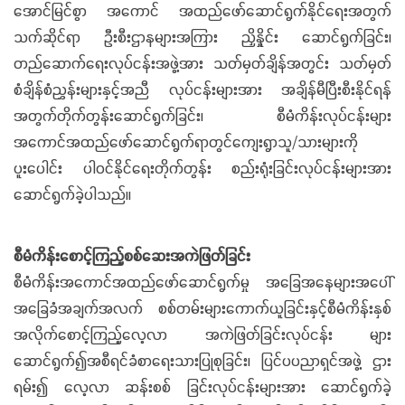
အောင်မြင်စွာ အကောင် အထည်ဖော်ဆောင်ရွက်နိုင်ရေးအတွက်
သက်ဆိုင်ရာ ဦးစီးဌာနများအကြား ညှိနှိုင်း ဆောင်ရွက်ခြင်း၊
တည်ဆောက်ရေးလုပ်ငန်းအဖွဲ့အား သတ်မှတ်ချိန်အတွင်း သတ်မှတ်
စံချိန်စံညွှန်းများနှင့်အညီ လုပ်ငန်းများအား အချိန်မီပြီးစီးနိုင်ရန်
အတွက်တိုက်တွန်းဆောင်ရွက်ခြင်း၊ စီမံကိန်းလုပ်ငန်းများ
အကောင်အထည်ဖော်ဆောင်ရွက်ရာတွင်ကျေးရွာသူ/သားများကို
ပူးပေါင်း ပါဝင်နိုင်ရေးတိုက်တွန်း စည်းရုံးခြင်းလုပ်ငန်းများအား
ဆောင်ရွက်ခဲ့ပါသည်။
စီမံကိန်းစောင့်ကြည့်စစ်ဆေးအကဲဖြတ်ခြင်း
စီမံကိန်းအကောင်အထည်ဖော်ဆောင်ရွက်မှု အခြေအနေများအပေါ်
အခြေခံအချက်အလက် စစ်တမ်းများကောက်ယူခြင်းနှင့်စီမံကိန်းနှစ်
အလိုက်စောင့်ကြည့်လေ့လာ အကဲဖြတ်ခြင်းလုပ်ငန်း များ
ဆောင်ရွက်၍အစီရင်ခံစာရေးသားပြုစုခြင်း၊ ပြင်ပပညာရှင်အဖွဲ့ ဌား
ရမ်း၍ လေ့လာ ဆန်းစစ် ခြင်းလုပ်ငန်းများအား ဆောင်ရွက်ခဲ့