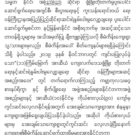
သမ္မတ နိုင်ငံ၊ အပြည်ပြည် ဆိုင်ရာ ဖွံ့ဖြိုးတိုးတက်မှုပူးပေါင်း
ဆောင်ရွက်ရေးအေဂျင်စီ၊ စီးပွားရေးနှင့် ကူးသန်းရောင်းဝယ် ရေး
ဝန်ကြီးဌာန၊အပြည်ပြည်ဆိုင်ရာဆင်းရဲနွမ်းပါးမှုလျှော့ချရေး ပူးပေါင်း
ဆောင်ရွက်မှုစင်တာ နှင့်မြန်မာနိုင်ငံ အစိုးရဘက်မှ အဆင့်ဆင့်သော
တာဝန်ရှိသူများမှ အသိအမှတ်ပြု ချီးကျူးခဲ့ကြသလို စီမံကိန်းကျေးရွာ
သူ/သားများမှလည်း စီမံကိန်းအပေါ် စိတ်ကျေနပ်များရရှိခဲ့ကြောင်း
သိရှိ ခဲ့ပါသည်။ ၂ဝ၁၉ ခုနှစ် နိုဝင်ဘာလတွင် ကျင်းပပြုလုပ်ခဲ့
သော“(၁၁)ကြိမ်မြောက် အာဆီယံ ကျေးလက်ဒေသဖွံ့ဖြိုး တိုးတက်
ရေးနှင့်ဆင်းရဲနွမ်းပါးမှုလျှော့ချရေး ဆိုင်ရာ ဝန်ကြီးများအဆင့်
အစည်းအဝေး” တွင် တက်ရောက်လာကြသည့် ကမ္ဘာ့ကုလသမဂ္ဂ
စားနပ်ရိက္ခာ နှင့် စိုက်ပျိုးရေး အဖွဲ့အစည်းများ၊နိုင်ငံတကာအဖွဲ့
အစည်းများနှင့် အာဆီယံ(၁၀)နိုင်ငံမှ ကိုယ်စားလှယ်(၉၀) ကျော်မှ
ကွင်းဆင်းလေ့လာနိုင်ရန်အတွက် အေးချမ်းသာကျေးရွာအား စံနမူနာ
ကျေးရွာအဖြစ်ရွေးချယ်ပြသနိုင်ခဲ့ပါသည်။ အဆိုပါ ကိုယ်စားလှယ်
များမှ အေးချမ်းသာကျေးရွာတွင်ကွင်းဆင်း လေ့လာခဲ့ပြီးနောက်
ကျေးရွာ၏စီမံကိန်းဆောင်ရွက်ထားရှိမှုများအားနိုင်ငံတကာ