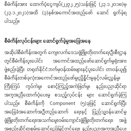
စီမံကိန်းအား ထောက်ပံ့ငွေကျပ်(၂၂၇၂.၂၅)သန်းဖြင့် (၂၃.၁.၂၀၁၈)မှ
(၂၃.၁.၂၀၂၁)အထိ (၃)နှစ်အကောင်အထည်ဖော် ဆောင် ရွက်ခဲ့ရ
ပါသည်။
စီမံကိန်းလုပ်ငန်းများ ဆောင်ရွက်ခဲ့မှုအခြေအနေ
အဆိုပါစီမံကိန်းအတွက် ကျေးလက်ဒေသဖွံ့ဖြိုးတိုးတက်ရေးဦးစီးဌာန
တွင်စီမံကိန်းပူးပေါင်း အကောင်အထည်ဖော်ဆောင်ရွက်မှုရုံးအား
ဖွဲ့စည်းခဲ့ပြီး တရုတ်နိုင်ငံဘက်မှဝန်ထမ်းများနှင့်ပူးပေါင်း တာဝန်ယူ၍
စီမံကိန်းတစ်ခုလုံးအကောင်အထည်ဖော်မှု၊ညှိနှိုင်းမှုနှင့်လမ်းညွှန်မှု၊
ကြီးကြပ် ကွပ်ကဲမှု၊ စောင့်ကြည့်အကဲဖြတ်မှု၊ နည်းပညာဆိုင်ရာ
အကူအညီထောက်ပံ့ပေးမှု စသည့်လုပ်ငန်း များ ဆောင်ရွက်ခဲ့ကြ
ပါသည်။ စီမံကိန်းကို Component (၅)ခုဖြင့် ဆောင်ရွက်ပြီး
အခြေခံအဆောက်အဦတည်ဆောက် ရေးနှင့် ပြည်သူ့ဝန်ဆောင်မှု
ဖွံ့ဖြိုးတိုးတက်ရေး၊အသက်မွေးဝမ်းကျောင်းဖွံ့ဖြိုးတိုးတက်ရေး၊ အဖွဲ့
အစည်းဆိုင်ရာစွမ်းဆောင်ရည်မြှင့်တင်ရေး၊ နည်းပညာအကူအညီပေး