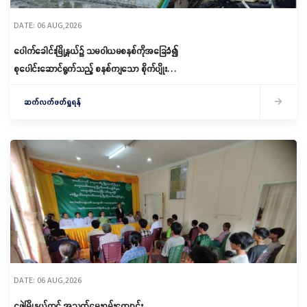
DATE: 06 AUG,2026
ပေါက်ခေါင်းမြို့နယ်၌ သမဝါယမစနစ်ကိုအခြေခံ၍
စုပေါင်းဆောင်ရွက်သည့် စနစ်ကျသော စိုက်ပျိုးရေး
ဆောင်ရွက်
ဆက်လက်ဖတ်ရှုရန်
DATE: 06 AUG,2026
ငဖဲမြို့နယ်တွင် အသက်မွေးဝမ်းကျောင်း