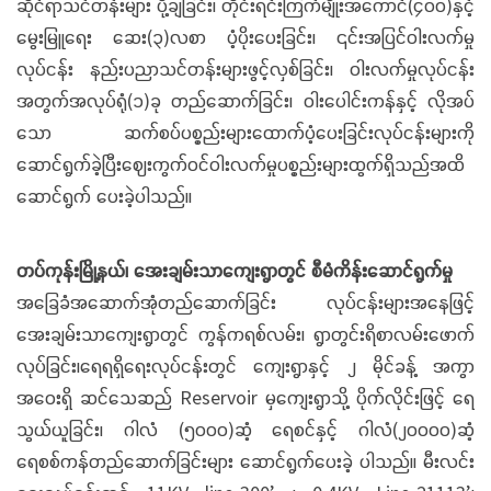
ဆိုင်ရာသင်တန်းများ ပို့ချခြင်း၊ တိုင်းရင်းကြက်မျိုးအကောင်(၄၀၀)နှင့်
မွေးမြူရေး ဆေး(၃)လစာ ပံ့ပိုးပေးခြင်း၊ ၎င်းအပြင်ဝါးလက်မှု
လုပ်ငန်း နည်းပညာသင်တန်းများဖွင့်လှစ်ခြင်း၊ ဝါးလက်မှုလုပ်ငန်း
အတွက်အလုပ်ရုံ(၁)ခု တည်ဆောက်ခြင်း၊ ဝါးပေါင်းကန်နှင့် လိုအပ်
သော ဆက်စပ်ပစ္စည်းများထောက်ပံ့ပေးခြင်းလုပ်ငန်းများကို
ဆောင်ရွက်ခဲ့ပြီးဈေးကွက်ဝင်ဝါးလက်မှုပစ္စည်းများထွက်ရှိသည်အထိ
ဆောင်ရွက် ပေးခဲ့ပါသည်။
တပ်ကုန်းမြို့နယ်၊ အေးချမ်းသာကျေးရွာတွင် စီမံကိန်းဆောင်ရွက်မှု
အခြေခံအဆောက်အုံတည်ဆောက်ခြင်း လုပ်ငန်းများအနေဖြင့်
အေးချမ်းသာကျေးရွာတွင် ကွန်ကရစ်လမ်း၊ ရွာတွင်းရိစာလမ်းဖောက်
လုပ်ခြင်း၊ရေရရှိရေးလုပ်ငန်းတွင် ကျေးရွာနှင့် ၂ မိုင်ခန့် အကွာ
အဝေးရှိ ဆင်သေဆည် Reservoir မှကျေးရွာသို့ ပိုက်လိုင်းဖြင့် ရေ
သွယ်ယူခြင်း၊ ဂါလံ (၅၀၀၀)ဆံ့ ရေစင်နှင့် ဂါလံ(၂၀၀၀၀)ဆံ့
ရေစစ်ကန်တည်ဆောက်ခြင်းများ ဆောင်ရွက်ပေးခဲ့ ပါသည်။ မီးလင်း