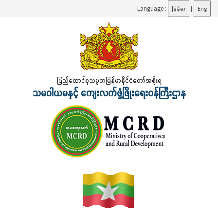
Language :
မြန်မာ
|
Eng
ပြည်ထောင်စုသမ္မတမြန်မာနိုင်ငံတော်အစိုးရ
သမဝါယမနှင့် ကျေးလက်ဖွံ့ဖြိုးရေးဝန်ကြီးဌာန