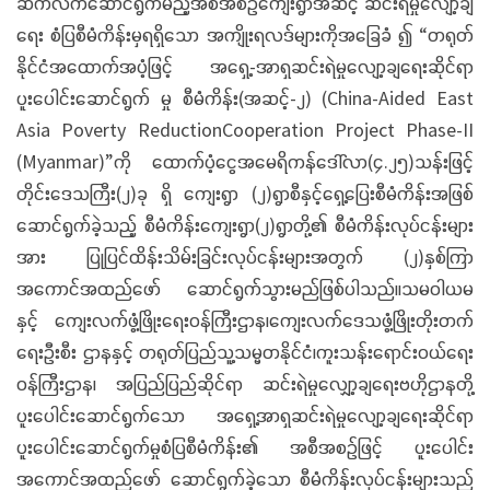
ဆက်လက်ဆောင်ရွက်မည့်အစီအစဉ်ကျေးရွာအဆင့် ဆင်းရဲမှုလျော့ချ
ရေး စံပြစီမံကိန်းမှရရှိသော အကျိုးရလဒ်များကိုအခြေခံ ၍ “တရုတ်
နိုင်ငံအထောက်အပံ့ဖြင့် အရှေ့-အာရှဆင်းရဲမှုလျော့ချရေးဆိုင်ရာ
ပူးပေါင်းဆောင်ရွက် မှု စီမံကိန်း(အဆင့်-၂) (China-Aided East
Asia Poverty ReductionCooperation Project Phase-II
(Myanmar)”ကို ထောက်ပံ့ငွေအမေရိကန်ဒေါ်လာ(၄.၂၅)သန်းဖြင့်
တိုင်းဒေသကြီး(၂)ခု ရှိ ကျေးရွာ (၂)ရွာစီနှင့်ရှေ့ပြေးစီမံကိန်းအဖြစ်
ဆောင်ရွက်ခဲ့သည့် စီမံကိန်းကျေးရွာ(၂)ရွာတို့၏ စီမံကိန်းလုပ်ငန်းများ
အား ပြုပြင်ထိန်းသိမ်းခြင်းလုပ်ငန်းများအတွက် (၂)နှစ်ကြာ
အကောင်အထည်ဖော် ဆောင်ရွက်သွားမည်ဖြစ်ပါသည်။သမဝါယမ
နှင့် ကျေးလက်ဖွံ့ဖြိုးရေးဝန်ကြီးဌာန၊ကျေးလက်ဒေသဖွံ့ဖြိုးတိုးတက်
ရေးဦးစီး ဌာနနှင့် တရုတ်ပြည်သူ့သမ္မတနိုင်ငံ၊ကူးသန်းရောင်းဝယ်ရေး
ဝန်ကြီးဌာန၊ အပြည်ပြည်ဆိုင်ရာ ဆင်းရဲမှုလျှော့ချရေးဗဟိုဌာနတို့
ပူးပေါင်းဆောင်ရွက်သော အရှေ့အာရှဆင်းရဲမှုလျော့ချရေးဆိုင်ရာ
ပူးပေါင်းဆောင်ရွက်မှုစံပြစီမံကိန်း၏ အစီအစဉ်ဖြင့် ပူးပေါင်း
အကောင်အထည်ဖော် ဆောင်ရွက်ခဲ့သော စီမံကိန်းလုပ်ငန်းများသည်