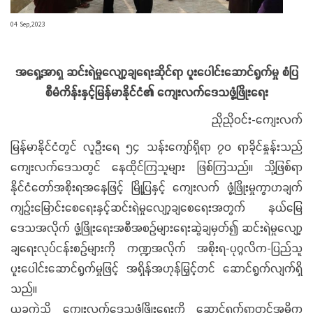
04 Sep,2023
အရှေ့အာရှ ဆင်းရဲမှုလျော့ချရေးဆိုင်ရာ ပူးပေါင်းဆောင်ရွက်မှု စံပြ
စီမံကိန်းနှင့်မြန်မာနိုင်ငံ၏ ကျေးလက်ဒေသဖွံ့ဖြိုးရေး
ညိုညိုဝင်း-ကျေးလက်
မြန်မာနိုင်ငံတွင် လူဦးရေ ၅၄ သန်းကျော်ရှိရာ ၇၀ ရာခိုင်နှုန်းသည်
ကျေးလက်ဒေသတွင် နေထိုင်ကြသူများ ဖြစ်ကြသည်။ သို့ဖြစ်ရာ
နိုင်ငံတော်အစိုးရအနေဖြင့် မြို့ပြနှင့် ကျေးလက် ဖွံ့ဖြိုးမှုကွာဟချက်
ကျဉ်းမြောင်းစေရေးနှင့်ဆင်းရဲမှုလျော့ချစေရေးအတွက် နယ်‌မြေ
ဒေသအလိုက် ဖွံ့ဖြိုးရေးအစီအစဉ်များရေးဆွဲချမှတ်၍ ဆင်းရဲမှုလျော့
ချရေးလုပ်ငန်းစဉ်များကို ကဏ္ဍအလိုက် အစိုးရ-ပုဂ္ဂလိက-ပြည်သူ
ပူးပေါင်းဆောင်ရွက်မှုဖြင့် အရှိန်အဟုန်မြှင့်တင် ဆောင်ရွက်လျက်ရှိ
သည်။
ယခုကဲ့သို့ ကျေးလက်ဒေသဖွံ့ဖြိုးရေးကို ဆောင်ရွက်ရာတွင်အဓိက