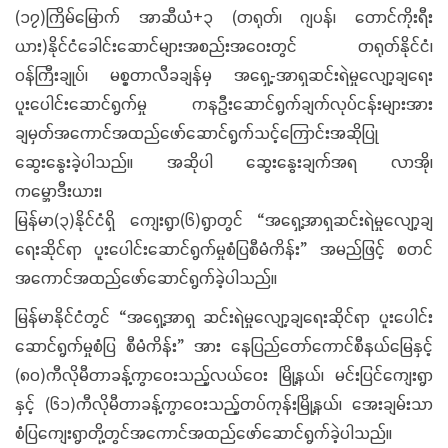
(၁၇)ကြိမ်မြောက် အာဆီယံ+၃ (တရုတ်၊ ဂျပန်၊ တောင်ကိုးရီး
ယား)နိုင်ငံခေါင်းဆောင်များအစည်းအဝေးတွင် တရုတ်နိုင်ငံ၊
ဝန်ကြီးချုပ်၊ မစ္စတာလီခချန်မှ အရှေ့-အာရှဆင်းရဲမှုလျော့ချရေး
ပူးပေါင်းဆောင်ရွက်မှု ကနဦးဆောင်ရွက်ချက်လုပ်ငန်းများအား
ချမှတ်အကောင်အထည်ဖော်ဆောင်ရွက်သင့်ကြောင်းအဆိုပြု
ဆွေးနွေးခဲ့ပါသည်။ အဆိုပါ ဆွေးနွေးချက်အရ လာအို၊
ကမ္ဘောဒီးယား၊
မြန်မာ(၃)နိုင်ငံရှိ ကျေးရွာ(၆)ရွာတွင် “အရှေ့အာရှဆင်းရဲမှုလျော့ချ
ရေးဆိုင်ရာ ပူးပေါင်းဆောင်ရွက်မှုစံပြစီမံကိန်း” အမည်ဖြင့် စတင်
အကောင်အထည်ဖော်ဆောင်ရွက်ခဲ့ပါသည်။
မြန်မာနိုင်ငံတွင် “အရှေ့အာရှ ဆင်းရဲမှုလျော့ချရေးဆိုင်ရာ ပူးပေါင်း
ဆောင်ရွက်မှုစံပြ စီမံကိန်း” အား နေပြည်တော်ကောင်စီနယ်မြေနှင့်
(၈၀)ကီလိုမီတာခန့်ကွာဝေးသည့်လယ်ဝေး မြို့နယ်၊ မင်းပြင်ကျေးရွာ
နှင့် (၆၁)ကီလိုမီတာခန့်ကွာဝေးသည့်တပ်ကုန်းမြို့နယ်၊ အေးချမ်းသာ
စံပြကျေးရွာတို့တွင်အကောင်အထည်ဖော်ဆောင်ရွက်ခဲ့ပါသည်။