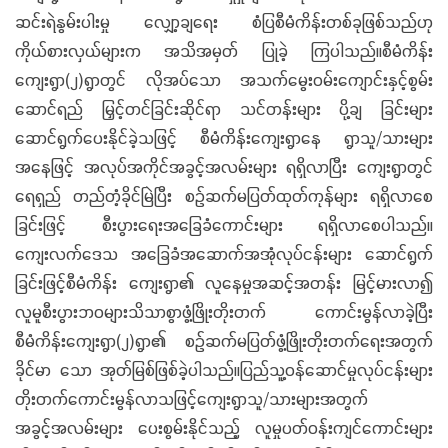
ဆင်းရဲနွမ်းပါးမှု လျှော့ချရေး စံပြစီမံကိန်းတစ်ခုဖြစ်သည်ဟု
ကိုယ်စားလှယ်များက အသိအမှတ် ပြုခဲ့ ကြပါသည်။စီမံကိန်း
ကျေးရွာ(၂)ရွာတွင် လိုအပ်သော အသက်မွေးဝမ်းကျောင်းနှင့်စွမ်း
ဆောင်ရည် မြှင့်တင်ခြင်းဆိုင်ရာ သင်တန်းများ ပို့ချ ခြင်းများ
ဆောင်ရွက်ပေးနိုင်ခဲ့သဖြင့် စီမံကိန်းကျေးရွာနေ ရွာသူ/သားများ
အနေဖြင့် အလုပ်အကိုင်အခွင့်အလမ်းများ ရရှိလာပြီး ကျေးရွာတွင်
ရေရှည် တည်တံ့ခိုင်မြဲပြီး စဉ်ဆက်မပြတ်ထုတ်ကုန်များ ရရှိလာစေ
ခြင်းဖြင့် စီးပွားရေးအခြေခံကောင်းများ ရရှိလာစေပါသည်။
ကျေးလက်ဒေသ အခြေခံအဆောက်အအုံလုပ်ငန်းများ ဆောင်ရွက်
ခြင်းဖြင့်စီမံကိန်း ကျေးရွာ၏ လူနေမှုအဆင့်အတန်း မြင့်မားလာ၍
လူမူစီးပွားဘဝများသိသာစွာဖွံ့ဖြိုးတိုးတက် ကောင်းမွန်လာခဲ့ပြီး
စီမံကိန်းကျေးရွာ(၂)ရွာ၏ စဉ်ဆက်မပြတ်ဖွံ့ဖြိုးတိုးတက်ရေးအတွက်
ခိုင်မာ သော အုတ်မြစ်ဖြစ်ခဲ့ပါသည်။ပြည်သူ့ဝန်ဆောင်မှုလုပ်ငန်းများ
တိုးတက်ကောင်းမွန်လာသဖြင့်ကျေးရွာသူ/သားများအတွက်
အခွင့်အလမ်းများ ပေးစွမ်းနိုင်သည့် လူမှုပတ်ဝန်းကျင်ကောင်းများ