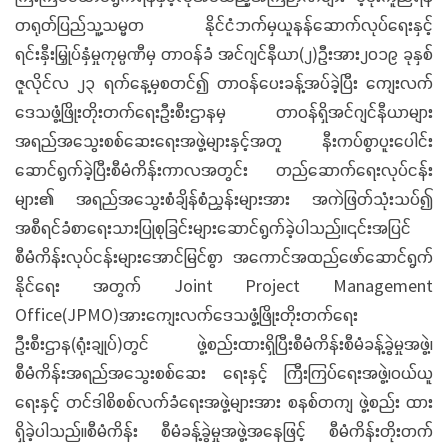
တရုတ်ပြည်သူ့သမ္မတ နိုင်ငံဘက်မှယူနန်ဆောက်လုပ်ရေးနှင့်
ရင်းနှီးမြှုပ်နှံမှုကုမ္ပဏီမှ တာဝန်ခံ အင်ဂျင်နီယာ(၂)ဦးအား၂၀၁၉ ခုနှစ်
ဇူလိုင်လ ၂၃ ရက်နေ့မှစတင်၍ တာဝန်ပေးခန့်အပ်ခဲ့ပြီး ကျေးလက်
ဒေသဖွံ့ဖြိုးတိုးတက်ရေးဦးစီးဌာနမှ တာဝန်ရှိအင်ဂျင်နီယာများ
အရည်အသွေးစစ်ဆေးရေးအဖွဲ့များနှင့်အတူ နီးကပ်စွာပူးပေါင်း
ဆောင်ရွက်ခဲ့ပြီးစီမံကိန်းကာလအတွင်း တည်ဆောက်ရေးလုပ်ငန်း
များ၏ အရည်အသွေးစံချိန်စံညွှန်းများအား အကဲဖြတ်သုံးသပ်၍
အစီရင်ခံစာရေးသားပြုစုခြင်းများဆောင်ရွက်ခဲ့ပါသည်။၎င်းအပြင်
စီမံကိန်းလုပ်ငန်းများအောင်မြင်စွာ အကောင်အထည်ဖော်ဆောင်ရွက်
နိုင်ရေး အတွက် Joint Project Management
Office(JPMO)အားကျေးလက်ဒေသဖွံ့ဖြိုးတိုးတက်ရေး
ဦးစီးဌာန(ရုံးချုပ်)တွင် ဖွဲ့စည်းထားရှိပြီးစီမံကိန်းစီမံခန့်ခွဲမှုအဖွဲ့၊
စီမံကိန်းအရည်အသွေးစစ်ဆေး ရေးနှင့် ကြီးကြပ်ရေးအဖွဲ့၊ဝယ်ယူ
ရေးနှင့် တင်ဒါစိစစ်လက်ခံရေးအဖွဲ့များအား စနစ်တကျ ဖွဲ့စည်း ထား
ရှိခဲ့ပါသည်။စီမံကိန်း စီမံခန့်ခွဲမှုအဖွဲ့အနေဖြင့် စီမံကိန်းတိုးတက်