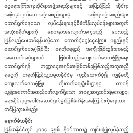
ငွေရေးကြေးရေးဆိုင်ရာအဖွဲ့အစည်းများနှင့် အပြည်ပြည် ဆိုင်ရာ
အစိုးရမဟုတ်သောအဖွဲ့အစည်းများမှ အစိုးရအဖွဲ့အစည်းများ
ဆောင်ရွက်နေသော လုပ်ငန်းများနှင့်စီမံကိန်းလုပ်ငန်းများအတွက်
အသုံးစရိတ်များကို စေတနာအလျောက်အကူအညီ ပေးသည့်
ပြန်လည်ပေးဆပ်ရန်မလိုသော ထောက်ပံ့ငွေ(ငွေကြေး၊ ပစ္စည်းနှင့်
ဆောင်ရွက်ပေးမှု)ဖြစ်ပြီး ရေတိုရေရှည် အကျိုးဖြစ်ထွန်းစေမည့်
အထောက်အပံ့များပင် ဖြစ်ပါသည်။ကျေးလက်ဒေသဖွံ့ဖြိုးရေး
ဆောင်ရွက်ရန် ဘဏ္ဍာငွေအရင်းအမြစ်တစ်ခုဖြစ်သည့်အကူအညီ
ရငွေကို တရုတ်ပြည်သူ့သမ္မတနိုင်ငံမှ ကူညီထောက်ပံ့၍ ကျွန်မတို့
ကျေးလက်ဒေသဖွံ့ဖြိုး တိုးတက်ရေးဦးစီးဌာနမှ တာဝန်
ယူ၍အကောင်အထည်ဖော်လျက်ရှိသော အရှေ့အာရှဆင်းရဲမှုလျော့ချ
ရေးဆိုင်ရာပူးပေါင်းဆောင်ရွက်မှုစံပြစီမံကိန်းအကြောင်းကိုရေးသား
တင်ပြသွားပါမည်။
နောက်ခံသမိုင်း
မြန်မာနိုင်ငံတွင် ၂၀၁၄ ခုနှစ်၊ နိုဝင်ဘာလ၌ ကျင်းပပြုလုပ်ခဲ့သည့်