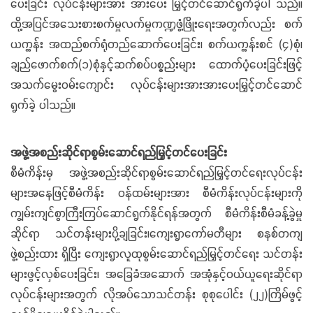
ပေးခြင်း လုပ်ငန်းများအား အားပေး မြှင့်တင်ဆောင်ရွက်ခဲ့ပါ သည်။
ထို့အပြင်အသေးစားစက်မှုလက်မှုကဏ္ဍဖွံ့ဖြိုးရေးအတွက်လည်း စက်
ယက္ကန်း အထည်စက်ရုံတည်ဆောက်ပေးခြင်း၊ စက်ယက္ကန်းစင် (၄)စုံ၊
ချည်ဖောက်စက်(၁)စုံနှင့်ဆက်စပ်ပစ္စည်းများ ထောက်ပံ့ပေးခြင်းဖြင့်
အသက်မွေးဝမ်းကျောင်း လုပ်ငန်းများအားအားပေးမြှင့်တင်ဆောင်
ရွက်ခဲ့ ပါသည်။
အဖွဲ့အစည်းဆိုင်ရာစွမ်းဆောင်ရည်မြှင့်တင်ပေးခြင်း
စီမံကိန်းမှ အဖွဲ့အစည်းဆိုင်ရာစွမ်းဆောင်ရည်မြှင့်တင်ရေးလုပ်ငန်း
များအနေဖြင့်စီမံကိန်း ဝန်ထမ်းများအား စီမံကိန်းလုပ်ငန်းများကို
ကျွမ်းကျင်စွာကြီးကြပ်ဆောင်ရွက်နိုင်ရန်အတွက် စီမံကိန်းစီမံခန့်ခွဲမှု
ဆိုင်ရာ သင်တန်းများပို့ချခြင်း၊ကျေးရွာကော်မတီများ စနစ်တကျ
ဖွဲ့စည်းထား ရှိပြီး ကျေးရွာလူထုစွမ်းဆောင်ရည်မြှင့်တင်ရေး သင်တန်း
များဖွင့်လှစ်ပေးခြင်း၊ အခြေခံအဆောက် အအုံနှင့်ဝယ်ယူရေးဆိုင်ရာ
လုပ်ငန်းများအတွက် လိုအပ်သောသင်တန်း စုစုပေါင်း (၂၂)ကြိမ်ဖွင့်