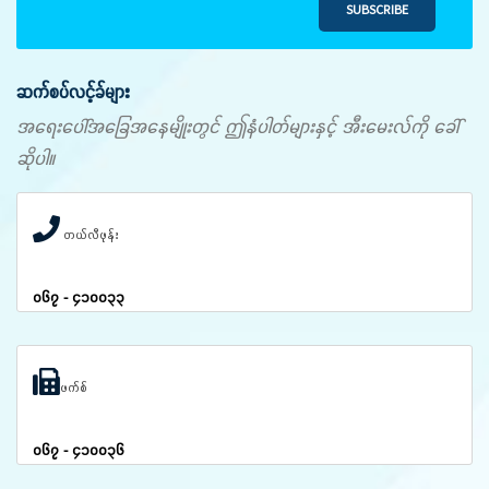
SUBSCRIBE
ဆက်စပ်လင့်ခ်များ
အရေးပေါ်အခြေအနေမျိုးတွင် ဤနံပါတ်များနှင့် အီးမေးလ်ကို ခေါ်
ဆိုပါ။
တယ်လီဖုန်း
၀၆၇ - ၄၁၀၀၃၃
ဖက်စ်
၀၆၇ - ၄၁၀၀၃၆