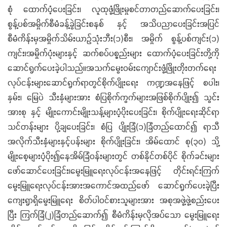
စုံ ထောက်ပံ့ပေးခြင်း၊ လူထုဖွံ့ဖြိုးမှုစင်တာတည်ဆောက်ပေးခြင်း၊
စွန့်ပစ်အမှိုက်စီမံခန့်ခွဲခြင်းစနစ် နှင့် အသိပညာပေးခြင်းအပြင်
စီမံကိန်းမှအမှိုက်သိမ်းယာဉ်သုံးဘီး(၁)စီး၊ အမှိုက် စွန့်ပစ်ကျင်း(၁)
ကျင်း၊အမှိုက်ပုံးများနှင့် ဆက်စပ်ပစ္စည်းများ ထောက်ပံ့ပေးခြင်းတို့ကို
ဆောင်ရွက်ပေးခဲ့ပါသည်။အသက်မွေးဝမ်းကျောင်းဖွံ့ဖြိုးတိုးတက်ရေး
လုပ်ငန်းများဆောင်ရွက်ရာတွင်စိုက်ပျိုးရေး ကဏ္ဍအနေဖြင့် စပါး၊
နှမ်း၊ မြေပဲ သီးနှံများအား စံပြစိုက်ကွက်များအဖြစ်စိုက်ပျိုး၍ သွင်း
အားစု နှင့် မျိုးကောင်းမျိုးသန့်များပံ့ပိုးပေးခြင်း၊ စိုက်ပျိုးရေးဆိုင်ရာ
သင်တန်းများ ပို့ချပေးခြင်း၊ စံပြ ပျိုးခြံ(၁)ခြံတည်ထောင်၍ ရာသီ
အလိုက်သီးနှံများနှင့်ပန်းများ စိုက်ပျိုးခြင်း၊ အိမ်ထောင် စု(၃၀) သို့
မျိုးစေ့များပံ့ပိုး၍နေအိမ်ခြံဝန်းများတွင် တစ်နိုင်တစ်ပိုင် စိုက်ခင်းများ
ဖော်ဆောင်ပေးခြင်း၊မွေးမြူရေးလုပ်ငန်းအနေဖြင့် တိုင်းရင်းကြက်
မွေးမြူရေးလုပ်ငန်းအားအကောင်အထည်ဖော် ဆောင်ရွက်ပေးခဲ့ပြီး
ကျေးရွာရှိမွေးမြူရေး စိတ်ပါဝင်စားသူများအား အစုအဖွဲ့ဖွဲ့စည်းပေး
ပြီး ကြက်ခြံ(၂)ခြံတည်ဆောက်၍ စီမံကိန်းမှလိုအပ်သော မွေးမြူရေး