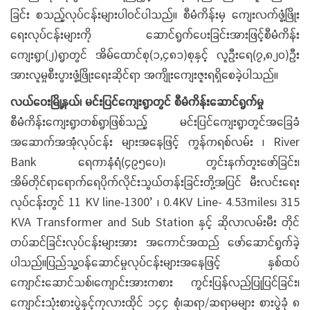
ခြင်း စသည့်လုပ်ငန်းများပါဝင်ပါသည်။ စီမံကိန်းမှ ကျေးလက်ဖွံ့ဖြိုး
ရေးလုပ်ငန်းများကို ဆောင်ရွက်ပေးခြင်းအားဖြင့်စီမံကိန်း
ကျေးရွာ(၂)ရွာတွင် အိမ်ထောင်စု(၁,၄၈၁)စုနှင့် လူဦးရေ(၇,၈၂၀)ဦး
အားလူမှုစီးပွားဖွံ့ဖြိုးရေးဆိုင်ရာ အကျိုးကျေးဇူးရရှိစေခဲ့ပါသည်။
လယ်ဝေးမြို့နယ်၊ မင်းပြင်ကျေးရွာတွင် စီမံကိန်းဆောင်ရွက်မှု
စီမံကိန်းကျေးရွာတစ်ရွာဖြစ်သည့် မင်းပြင်ကျေးရွာတွင်အခြေခံ
အဆောက်အအုံလုပ်ငန်း များအနေဖြင့် ကွန်ကရစ်လမ်း ၊ River
Bank ရေကာနံရံ(၄၉၅ပေ)၊ တွင်းနက်တူးဖော်ခြင်း၊
အိမ်တိုင်ရာရောက်ရေပိုက်လိုင်းသွယ်တန်းခြင်းတို့အပြင် မီးလင်းရေး
လုပ်ငန်းတွင် 11 KV line-1300’ ၊ 0.4KV Line- 4.53miles၊ 315
KVA Transformer and Sub Station နှင့် ဆိုလာလမ်းမီး တိုင်
တပ်ဆင်ခြင်းလုပ်ငန်းများအား အကောင်အထည် ဖော်ဆောင်ရွက်ခဲ့
ပါသည်။ပြည်သူ့ဝန်ဆောင်မှုလုပ်ငန်းများအနေဖြင့် နှစ်ထပ်
ကျောင်းဆောင်သစ်၊ကျောင်းအားကစား ကွင်းပြန်လည်ပြုပြင်ခြင်း၊
ကျောင်းသုံးစားပွဲနှင့်ကုလားထိုင် ၁၄၄ စုံ၊ဆရာ/ဆရာမများ စားပွဲခုံ ၈