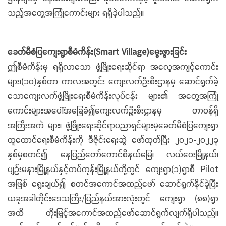
သည့်အတွေ့အကြုံကောင်းများ ရရှိခဲ့ပါသည်။
ခေတ်မီစံပြကျေးရွာစီမံကိန်း(Smart Village)မွေးဖွားခြင်း
ဤစီမံကိန်းမှ ရရှိလာသော ဖွံ့ဖြိုးရေးဆိုင်ရာ အလေ့အကျင့်ကောင်း
များ၊(၁၀)နှစ်တာ ကာလအတွင်း ကျေးလက်ဦးစီးဌာနမှ ဆောင်ရွက်ခဲ့
သောကျေးလက်ဖွံ့ဖြိုးရေးစီမံကိန်းလုပ်ငန်း များ၏ အတွေ့အကြုံ
ကောင်းများအပေါ်အခြေခံ၍ကျေးလက်ဦးစီးဌာနမှ တာဝန်ရှိ
အကြီးအကဲ များ၊ ဖွံ့ဖြိုးရေးဆိုင်ရာပညာရှင်များမှခေတ်မီစံပြကျေးရွာ
ထူထောင်ရေးစီမံကိန်းကို ဒီဇိုင်းရေးဆွဲ ဖော်ထုတ်ပြီး ၂၀၂၁-၂၀၂၂ခု
နှစ်မှစတင်၍ နေပြည်တော်ကောင်စီနယ်မြေ၊ လယ်ဝေးမြို့နယ်၊
ပျဉ်းမနားမြို့နယ်နှင့်တပ်ကုန်းမြို့နယ်တို့တွင် ကျေးရွာ(၁)ရွာစီ Pilot
အဖြစ် ရွေးချယ်၍ စတင်အကောင်အထည်ဖော် ဆောင်ရွက်နိုင်ခဲ့ပြီး
ယခုအခါတိုင်းဒေသကြီး/ပြည်နယ်အားလုံးတွင် ကျေးရွာ (၈၈)ရွာ
အထိ တိုးမြှင့်အကောင်အထည်ဖော်ဆောင်ရွက်လျက်ရှိပါသည်။