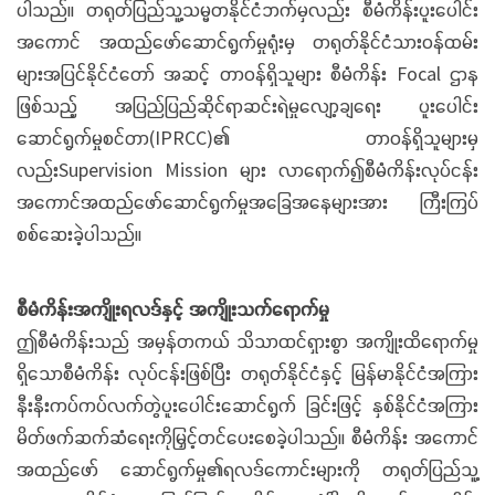
ပါသည်။ တရုတ်ပြည်သူ့သမ္မတနိုင်ငံဘက်မှလည်း စီမံကိန်းပူးပေါင်း
အကောင် အထည်ဖော်ဆောင်ရွက်မှုရုံးမှ တရုတ်နိုင်ငံသားဝန်ထမ်း
များအပြင်နိုင်ငံတော် အဆင့် တာဝန်ရှိသူများ စီမံကိန်း Focal ဌာန
ဖြစ်သည့် အပြည်ပြည်ဆိုင်ရာဆင်းရဲမှုလျော့ချရေး ပူးပေါင်း
ဆောင်ရွက်မှုစင်တာ(IPRCC)၏ တာဝန်ရှိသူများမှ
လည်းSupervision Mission များ လာရောက်၍စီမံကိန်းလုပ်ငန်း
အကောင်အထည်ဖော်ဆောင်ရွက်မှုအခြေအနေများအား ကြီးကြပ်
စစ်ဆေးခဲ့ပါသည်။
စီမံကိန်းအကျိုးရလဒ်နှင့် အကျိုးသက်ရောက်မှု
ဤစီမံကိန်းသည် အမှန်တကယ် သိသာထင်ရှားစွာ အကျိုးထိရောက်မှု
ရှိသောစီမံကိန်း လုပ်ငန်းဖြစ်ပြီး တရုတ်နိုင်ငံနှင့် မြန်မာနိုင်ငံအကြား
နီးနီးကပ်ကပ်လက်တွဲပူးပေါင်းဆောင်ရွက် ခြင်းဖြင့် နှစ်နိုင်ငံအကြား
မိတ်ဖက်ဆက်ဆံရေးကိုမြှင့်တင်ပေးစေခဲ့ပါသည်။ စီမံကိန်း အကောင်
အထည်ဖော် ဆောင်ရွက်မှု၏ရလဒ်ကောင်းများကို တရုတ်ပြည်သူ့