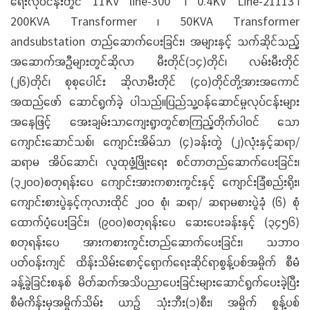
ရေးလုပ်ငန်းတွင် 11KV line-300’ ၊ 0.4KV Line-21113’၊
200KVA Transformer ၊ 50KVA Transformer
andsubstation တည်ဆောက်ပေးခြင်း၊ အများနှင့် သက်ဆိုင်သည့်
အဆောက်အဦများတွင်ဆိုလာ မီးတိုင်(၁၄)တိုင်၊ လမ်းမီးတိုင်
(၂၆)တိုင်၊ စုစုပေါင်း ဆိုလာမီးတိုင် (၄၀)တိုင်တို့အားအကောင်
အထည်ဖော် ဆောင်ရွက်ခဲ့ ပါသည်။ပြည်သူ့ဝန်ဆောင်မှုလုပ်ငန်းများ
အနေဖြင့် အေးချမ်းသာကျေးရွာတွင်စာကြည့်တိုက်ပါဝင် သော
ကျောင်းဆောင်သစ်၊ ကျောင်းအိမ်သာ (၄)ခန်းတွဲ (၂)လုံးနှင့်ဆရာ/
ဆရာမ အိပ်ဆောင်၊ လူထုဖွံ့ဖြိုးရေး စင်တာတည်ဆောက်ပေးခြင်း၊
(၃၂၀၀)စတုရန်းပေ ကျောင်းအားကစားကွင်းနှင့် ကျောင်းခြံစည်းရိုး၊
‌ကျောင်းစားပွဲနှင့်ကုလားထိုင် ၂၀၀ စုံ၊ ဆရာ/ ဆရာမစားပွဲခုံ (၆) စုံ
ထောက်ပံ့ပေးခြင်း၊ (၉၀၀)စတုရန်းပေ ဆေးပေးခန်းနှင့် (၃၄၅၆)
စတုရန်းပေ အားကစားကွင်းတည်ဆောက်ပေးခြင်း၊ သဘာဝ
ပတ်ဝန်းကျင် ထိန်းသိမ်းစောင့်ရှောက်ရေးဆိုင်ရာစွန့်ပစ်အမှိုက် စီမံ
ခန့်ခွဲခြင်းစနစ် မိတ်ဆက်အသိပညာပေးခြင်းများဆောင်ရွက်ပေးခဲ့ပြီး
စီမံကိန်းမှအမှိုက်သိမ်း ယာဉ် သုံးဘီး(၁)စီး၊ အမှိုက် စွန့်ပစ်