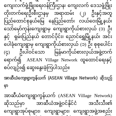
ကျေးလက်ဖွံ့ဖြိုးရေးဝန်ကြီးဌာန၊ ကျေးလက် ဒေသဖွံ့ဖြိုး
တိုးတက်ရေးဦးစီးဌာနမှ အရာထမ်း (၂) ဦးနှင့်အတူ
ပြည်ထောင်စုနယ်မြေ နေပြည်တော်၊ လယ်ဝေးမြို့နယ်၊
သော်မှော်ကုန်းကျေးရွာမှ ကျေးရွာကိုယ်စားလှယ် (၁) ဦး
နှင့် ရှမ်းပြည်နယ် တောင်ပိုင်း၊ ညောင်ရွှေမြို့နယ်၊ အင်း
ပေါခုံကျေးရွာမှ ကျေးရွာကိုယ်စားလှယ် (၁) ဦး စုစုပေါင်း
(၄) ဦးပါဝင်သော မြန်မာကိုယ်စားလှယ်အဖွဲ့တက်
ရောက်၍ ASEAN Village Network ထူထောင်ရေးနှင့်
စပ်လျဉ်း၍ ဆွေးနွေးခဲ့ကြပါသည်။
အာဆီယံကျေးရွာကွန်ယက် (ASEAN Village Network) ဆိုသည်
မှာ
အာဆီယံကျေးရွာကွန်ယက် (ASEAN Village Network)
ဆိုသည်မှာ အာဆီယံအဖွဲ့ဝင်နိုင်ငံ အသီးသီး၏
ကျေးရွာအုပ်စုများ၊ ကျေးရွာများ၊ ကျေးရွာအဖွဲ့အစည်း