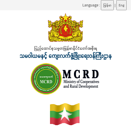
Language :
မြန်မာ
|
Eng
ပြည်ထောင်စုသမ္မတမြန်မာနိုင်ငံတော်အစိုးရ
သမဝါယမနှင့် ကျေးလက်ဖွံ့ဖြိုးရေးဝန်ကြီးဌာန