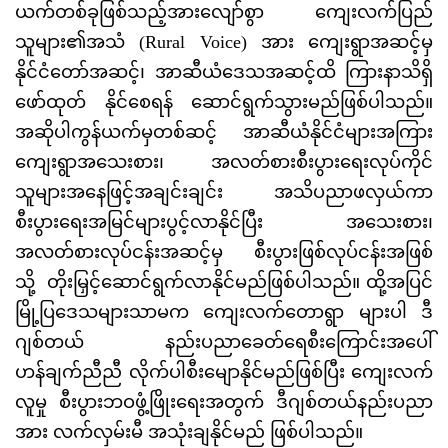
ယက်တစ်ခုဖြစ်သည့်အားလျော်စွာ ကျေးလက်ပြည်
သူများ၏အသံ (Rural Voice) အား ကျေးရွာအဆင့်မှ
နိုင်ငံတော်အဆင့်၊ အာဆီယံဒေသအဆင့်ထိ ကြားနာသိရှိ
ဖော်ထုတ် နိုင်စေရန် ဆောင်ရွက်သွားမည်ဖြစ်ပါသည်။
အဆိုပါကွန်ယက်မှတစ်ဆင့် အာဆီယံနိုင်ငံများအကြား
ကျေးရွာအသေးစား၊ အလတ်စားစီးပွားရေးလုပ်ကိုင်
သူများအနေဖြင့်အချင်းချင်း အသိပညာဖလှယ်ကာ
စီးပွားရေးအမြင်များပွင့်လာနိုင်ပြီး အသေးစား၊
အလတ်စားလုပ်ငန်းအဆင့်မှ စီးပွားဖြစ်လုပ်ငန်းအဖြစ်
သို့ တိုးမြှင့်ဆောင်ရွက်လာနိုင်မည်ဖြစ်ပါသည်။ ထို့အပြင်
မြို့ပြဒေသများသာမက ကျေးလက်တောရွာ များပါ ဒီ
ဂျစ်တယ် နည်းပညာခေတ်ရေစီးကြောင်းအပေါ်
ဟန်ချက်ညီညီ လိုက်ပါစီးမျောနိုင်မည်ဖြစ်ပြီး ကျေးလက်
လူမှု စီးပွားဘဝဖွံ့ဖြိုးရေးအတွက် ဒီဂျစ်တယ်နည်းပညာ
အား လက်လှမ်းမီ အသုံးချနိုင်မည် ဖြစ်ပါသည်။