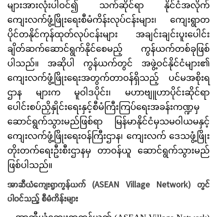
များအားလုံးပါဝင်၍ သက်ဆိုင်ရာ နိုင်ငံအလိုက်
ကျေးလက်ဖွံ့ဖြိုးရေးစီမံကိန်းလုပ်ငန်းများ၊ ကျေးရွာတ
ပိုင်တနိုင်ကုန်ထုတ်လုပ်ငန်းများ အချင်းချင်းပူးပေါင်း
ချိတ်ဆက်ဆောင်ရွက်နိုင်စေမည့် ကွန်ယက်တစ်ခုဖြစ်
ပါသည်။ အဆိုပါ ကွန်ယက်တွင် အဖွဲ့ဝင်နိုင်ငံများ၏
ကျေးလက်ဖွံ့ဖြိုးရေးအတွက်တာဝန်ရှိသည့် ပင်မအစိုးရ
ဌာန များက မူဝါဒပိုင်း၊ မဟာဗျူဟာပိုင်းဆိုင်ရာ
ပေါင်းစပ်ညှိနှိုင်းရေးနှင့်စီမံကြီးကြပ်ရေးအခန်းကဏ္ဍမှ
ဆောင်ရွက်သွားမည်ဖြစ်ရာ မြန်မာနိုင်ငံမှသမဝါယမနှင့်
ကျေးလက်ဖွံ့ဖြိုးရေးဝန်ကြီးဌာန၊ ကျေးလက် ဒေသဖွံ့ဖြိုး
တိုးတက်ရေးဦးစီးဌာနမှ တာဝန်ယူ ဆောင်ရွက်သွားမည်
ဖြစ်ပါသည်။
အာဆီယံကျေးရွာကွန်ယက် (ASEAN Village Network) တွင်
ပါဝင်သည့် စီမံကိန်းများ