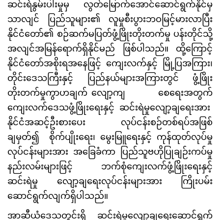
ဆင်းရဲနွမ်းပါးမှုမှ လွတ်မြောက်အောင်ဆောင်ရွက်နိုင်မှ
သာလျင် ပြည်သူများ၏ လူမှုစီးပွားဘဝမြင့်မားလာပြီး
နိုင်ငံတော်၏ စဉ်ဆက်မပြတ်ဖွံ့ဖြိုးတိုးတက်မှု ပန်းတိုင်သို့
အလျင်အမြန်ရောက်ရှိနိုင်မည် ဖြစ်ပါသည်။ ထို့ကြောင့်
နိုင်ငံတော်အစိုးရအနေဖြင့် ကျေးလက်နှင့် မြို့ပြအကြား၊
တိုင်းဒေသကြီးနှင့် ပြည်နယ်များအကြားတွင် ဖွံ့ဖြိုး
တိုးတက်မှုကွာဟချက် လျော့ကျ စေရေးအတွက်
ကျေးလက်ဒေသဖွံ့ဖြိုးရေးနှင့် ဆင်းရဲမှုလျော့ချရေးအား
နိုင်ငံအဆင့်ဦးစားပေး လုပ်ငန်းစဉ်တစ်ရပ်အဖြစ်
ချမှတ်၍ စိုက်ပျိုးရေး၊ မွေးမြူရေးနှင့် ကုန်ထုတ်လုပ်မှု
လုပ်ငန်းများအား အခြေခံကာ ပြည်သူဗဟိုပြုချဉ်းကပ်မှု
နည်းလမ်းများဖြင့် ဘက်စုံကျေးလက်ဖွံ့ဖြိုးရေးနှင့်
ဆင်းရဲမှု လျော့ချရေးလုပ်ငန်းများအား ကြိုးပမ်း
ဆောင်ရွက်လျက်ရှိပါသည်။
အာဆီယံဒေသတွင်းရှိ ဆင်းရဲမှုလျော့ချရေးဆောင်ရွက်