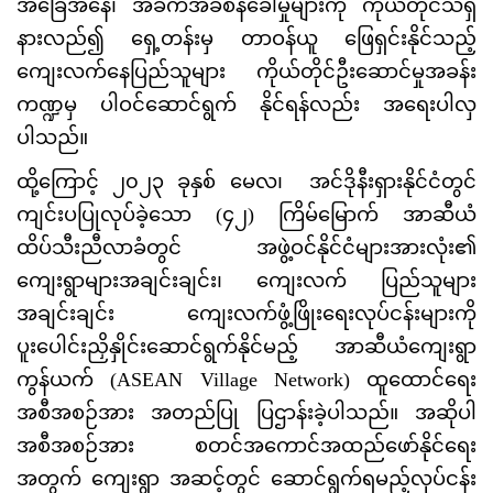
အခြေအနေ၊ အခက်အခဲစိန်ခေါ်မှုများကို ကိုယ်တိုင်သိရှိ
နားလည်၍ ရှေ့တန်းမှ တာဝန်ယူ ဖြေရှင်းနိုင်သည့်
ကျေးလက်နေပြည်သူများ ကိုယ်တိုင်ဦးဆောင်မှုအခန်း
ကဏ္ဍမှ ပါဝင်ဆောင်ရွက် နိုင်ရန်လည်း အရေးပါလှ
ပါသည်။
ထို့ကြောင့် ၂၀၂၃ ခုနှစ် မေလ၊ အင်ဒိုနီးရှားနိုင်ငံတွင်
ကျင်းပပြုလုပ်ခဲ့သော (၄၂) ကြိမ်မြောက် အာဆီယံ
ထိပ်သီးညီလာခံတွင် အဖွဲ့ဝင်နိုင်ငံများအားလုံး၏
ကျေးရွာများအချင်းချင်း၊ ကျေးလက် ပြည်သူများ
အချင်းချင်း ကျေးလက်ဖွံ့ဖြိုးရေးလုပ်ငန်းများကို
ပူးပေါင်းညှိနှိုင်းဆောင်ရွက်နိုင်မည့် အာဆီယံကျေးရွာ
ကွန်ယက် (ASEAN Village Network) ထူထောင်ရေး
အစီအစဉ်အား အတည်ပြု ပြဌာန်းခဲ့ပါသည်။ အဆိုပါ
အစီအစဉ်အား စတင်အကောင်အထည်ဖော်နိုင်ရေး
အတွက် ကျေးရွာ အဆင့်တွင် ဆောင်ရွက်ရမည့်လုပ်ငန်း