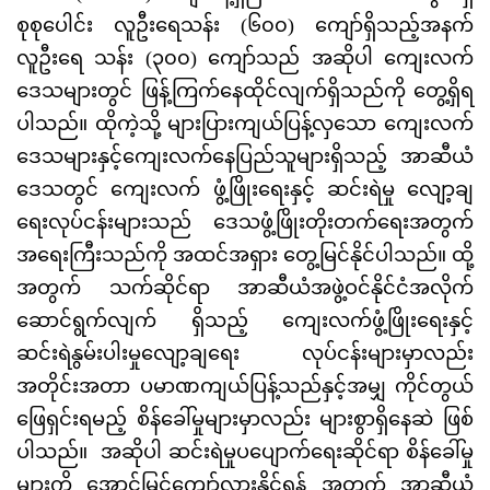
စုစုပေါင်း လူဦးရေသန်း (၆၀၀) ကျော်ရှိသည့်အနက်
လူဦးရေ သန်း (၃၀၀) ကျော်သည် အဆိုပါ ကျေးလက်
ဒေသများတွင် ဖြန့်ကြက်နေထိုင်လျက်ရှိသည်ကို တွေ့ရှိရ
ပါသည်။ ထိုကဲ့သို့ များပြားကျယ်ပြန့်လှသော ကျေးလက်
ဒေသများနှင့်ကျေးလက်နေပြည်သူများရှိသည့် အာဆီယံ
ဒေသတွင် ကျေးလက် ဖွံ့ဖြိုးရေးနှင့် ဆင်းရဲမှု လျော့ချ
ရေးလုပ်ငန်းများသည် ဒေသဖွံ့ဖြိုးတိုးတက်ရေးအတွက်
အရေးကြီးသည်ကို အထင်အရှား တွေ့မြင်နိုင်ပါသည်။ ထို့
အတွက် သက်ဆိုင်ရာ အာဆီယံအဖွဲ့ဝင်နိုင်ငံအလိုက်
ဆောင်ရွက်လျက် ရှိသည့် ကျေးလက်ဖွံ့ဖြိုးရေးနှင့်
ဆင်းရဲနွမ်းပါးမှုလျော့ချရေး လုပ်ငန်းများမှာလည်း
အတိုင်းအတာ ပမာဏကျယ်ပြန့်သည်နှင့်အမျှ ကိုင်တွယ်
ဖြေရှင်းရမည့် စိန်ခေါ်မှုများမှာလည်း များစွာရှိနေဆဲ ဖြစ်
ပါသည်။ အဆိုပါ ဆင်းရဲမှုပပျောက်ရေးဆိုင်ရာ စိန်ခေါ်မှု
များကို အောင်မြင်ကျော်လွှားနိုင်ရန် အတွက် အာဆီယံ