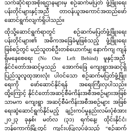
သက်ဆိုင်ရာအစိုးရဌာနများမှ စဉ်ဆက်မပြတ် ဖွံ့ဖြိုးရေး
ပန်းတိုင်များနှင့်အညီ တာဝန်ယူအကောင်အထည်ဖော်
ဆောင်ရွက်လျက်ရှိပါသည်။
ထိုသို့ဆောင်ရွက်ရာတွင် စဉ်ဆက်မပြတ်ဖွံ့ဖြိုးရေး
ပန်းတိုင်များ၏ အဓိကအခြေခံမူဖြစ်သည့် ဖွံ့ဖြိုးရေး
ဖြစ်စဉ်တွင် မည်သူတစ်ဦးတစ်ယောက်မျှ နောက်ကျ ကျန်
ရှိမနေစေရေး (No One Left Behind) မူနှင့်အညီ
နိုင်ငံတော်အဆင့်မှသည် အောက်ခြေ ကျေးရွာအဆင့်ရှိ
ပြည်သူလူထုအားလုံး ပါဝင်သော စဉ်ဆက်မပြတ်ဖွံ့ဖြိုး
ရေးကို ဖော်ဆောင်နိုင်ရန် အရေးကြီးလှပါသည်။
ထို့ကြောင့် နိုင်ငံတော်အဆင့်စီမံကိန်းအစီအစဉ်များအဖြစ်
သာမက ကျေးရွာ အဆင့်စီမံကိန်းအစီအစဉ်များ အဖြစ်
ရေးဆွဲဆောင်ရွက်နိုင်မည့် ချဉ်းကပ်မှုနည်းလမ်းပုံစံအား
၂၀၂၃ ခုနှစ်၊ မတ်လ (၃၁) ရက်နေ့၊ ထိုင်းနိုင်ငံ၊
ဘန်ကောက်မြို့တွင် ကျင်းပပြုလုပ်ခဲ့သည့် “စဉ်ဆက်