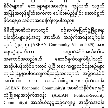
နိုင်ငံများ၏ ကျေးရွာများအားလုံးမှ ကွန်ယက် သဖွယ်
အပြန်အလှန်ချိတ်ဆက်ကာ ပေါင်းစပ်ညှိနှိုင်း ဆောင်ရွက်
နိုင်ရေးမှာ အဓိကအရေးကြီးလှပါသည်။
မိမိတို့အာဆီယံဒေသတွင် စဉ်ဆက်မပြတ်ဖွံ့ဖြိုးရေး
ပန်းတိုင်များနှင့်အတူ အာဆီယံ အသိုက်အဝန်းမျှော်မှန်း
ချက် (၂၀၂၅) (ASEAN Community Vision-2025) အား
ရေးဆွဲချမှတ်ကာ အဖွဲ့ဝင်နိုင်ငံအသီးသီးမှ
အကောင်အထည်ဖော် ဆောင်ရွက်လျက်ရှိပါသည်။
အဆိုပါပန်းတိုင်များတွင် ဖွံ့ဖြိုးရေး ကဏ္ဍလုပ်ငန်းစဉ်များ
ကျယ်ပြန့်စွာပါဝင်လျက်ရှိသည့်အလျောက် အဖွဲ့ဝင်နိုင်ငံ
အသီးသီး အား အာဆီယံစီးပွားရေးအသိုက်အဝန်း
(ASEAN Economic Community)၊ အာဆီယံနိုင်ငံရေးနှင့်
လုံခြုံရေးအသိုက်အဝန်း (ASEAN Political-Security
Community)၊ အာဆီယံလူမှုယဉ်ကျေးမှု အသိုက်အဝန်း