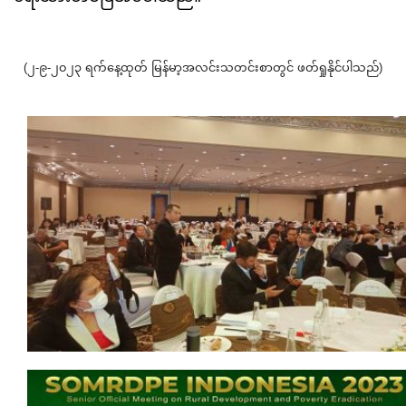
(၂-၉-၂၀၂၃ ရက်နေ့ထုတ် မြန်မာ့အလင်းသတင်းစာတွင် ဖတ်ရှုနိုင်ပါသည်)