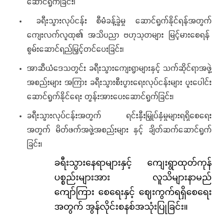
ဆောင်ရွက်ခြင်း၊
ခရီးသွားလုပ်ငန်း စီမံခန့်ခွဲမှု ဆောင်ရွက်နိုင်ရန်အတွက်
ကျေးလက်လူထု၏ အသိပညာ ဗဟုသုတများ မြင့်မားစေရန်
စွမ်းဆောင်ရည်မြှင့်တင်ပေးခြင်း၊
အာဆီယံဒေသတွင်း ခရီးသွားကျေးရွာများနှင့် သက်ဆိုင်ရာအဖွဲ့
အစည်းများ အကြား ခရီးသွားစီးပွားရေးလုပ်ငန်းများ ပူးပေါင်း
ဆောင်ရွက်နိုင်ရေး တွန်းအားပေးဆောင်ရွက်ခြင်း၊
ခရီးသွားလုပ်ငန်းအတွက် ရင်းနှီးမြှုပ်နှံမှုများရရှိစေရေး
အတွက် မိတ်ဖက်အဖွဲ့အစည်းများ နှင့် ချိတ်ဆက်ဆောင်ရွက်
ခြင်း၊
ခရီးသွားနေရာများနှင့် ကျေးရွာထုတ်ကုန်
ပစ္စည်းများအား လူသိများနာမည်
ကျော်ကြား စေရေးနှင့် ဈေးကွက်ရရှိစေရေး
အတွက် အွန်လိုင်းစနစ်အသုံးပြုခြင်း။