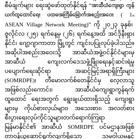
အာဆီယံကျေးရွာ ကွန်
စီမံချက်များ ရေးဆွဲဖော်ထုတ်နိုင်ရန် “
ယက်ထူထောင်ရေး ပထမအကြိမ်မြောက်အစည်းအဝေး
( 1
st
ASEAN Village Network Meeting)” ကို ၂၀၂၃ ခုနှစ်၊
ဇူလိုင်လ (၂၅) ရက်နေ့မှ (၂၆) ရက်နေ့အထိ အင်ဒိုနီးရှား
နိုင်ငံ၊ ဂျော့ဂျာကာတာ မြို့တွင် ကျင်းပပြုလုပ်ခဲ့ပါသည်။
အဆိုပါအစည်းအဝေးသို့ အာဆီယံအဖွဲ့ဝင်နိုင်ငံများမှ
အာဆီယံ ကျေးလက်ဒေသဖွံ့ဖြိုးရေးနှင့်ဆင်းရဲမှု
ပပျောက်ရေးဆိုင်ရာ အဆင့်မြင့်အရာရှိကြီးများ
(SOMRDPE)၊ တီမောလက်စ်တေနိုင်ငံမှ လေ့လာသူ
အဖြစ်လည်းကောင်း၊ အာဆီယံကျေးရွာကွန်ရက်
ထူထောင် ရေးအတွက် ရွေးချယ်ထားရှိသည့် ကျေးရွာ
များမှ ကိုယ်စားလှယ်များ၊ အသေးစား၊ အလတ်စား
စီးပွားရေးလုပ်ကိုင်သူများတက်ရောက်ကြရာ
မြန်မာနိုင်ငံ၏ အာဆီယံ SOMRDPE ပင်မဌာနအဖြစ်
တာဝန်ယူဆောင်ရွက်လျက်ရှိသော သမဝါယမနှင့်