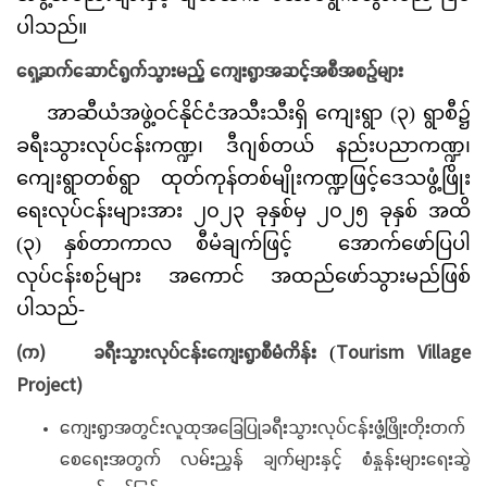
ပါသည်။
ရှေ့ဆက်ဆောင်ရွက်သွားမည့် ကျေးရွာအဆင့်အစီအစဉ်များ
အာဆီယံအဖွဲ့ဝင်နိုင်ငံအသီးသီးရှိ ကျေးရွာ (၃) ရွာစီ၌
ခရီးသွားလုပ်ငန်းကဏ္ဍ၊ ဒီဂျစ်တယ် နည်းပညာကဏ္ဍ၊
ကျေးရွာတစ်ရွာ ထုတ်ကုန်တစ်မျိုးကဏ္ဍဖြင့်ဒေသဖွံ့ဖြိုး
ရေးလုပ်ငန်းများအား ၂၀၂၃ ခုနှစ်မှ ၂၀၂၅ ခုနှစ် အထိ
(၃) နှစ်တာကာလ စီမံချက်ဖြင့် အောက်ဖော်ပြပါ
လုပ်ငန်းစဉ်များ အကောင် အထည်ဖော်‌သွားမည်ဖြစ်
ပါသည်-
(က)
ခရီးသွားလုပ်ငန်းကျေးရွာစီမံကိန်း
Tourism Village
(
Project)
ကျေးရွာအတွင်းလူထုအခြေပြုခရီးသွားလုပ်ငန်းဖွံ့ဖြိုးတိုးတက်
စေရေးအတွက် လမ်းညွှန် ချက်များနှင့် စံနှုန်းများရေးဆွဲ