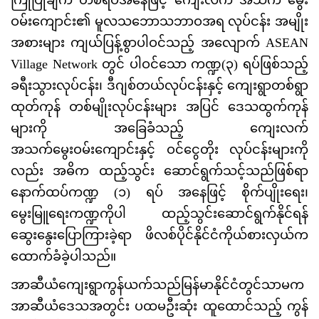
ကြုံပြုချက် တစ်ရပ်အနေဖြင့် ကျေးလက် အသက် မွေး
ဝမ်းကျောင်း၏ မူလသဘောသဘာဝအရ လုပ်ငန်း အမျိုး
အစားများ ကျယ်ပြန့်စွာပါဝင်သည့် အလျောက် ASEAN
Village Network တွင် ပါဝင်သော ကဏ္ဍ(၃) ရပ်ဖြစ်သည့်
ခရီးသွားလုပ်ငန်း၊ ဒီဂျစ်တယ်လုပ်ငန်းနှင့် ကျေးရွာတစ်ရွာ
ထုတ်ကုန် တစ်မျိုးလုပ်ငန်းများ အပြင် ဒေသထွက်ကုန်
များကို အခြေခံသည့် ကျေးလက်
အသက်မွေးဝမ်းကျောင်းနှင့် ဝင်ငွေတိုး လုပ်ငန်းများကို
လည်း အဓိက ထည့်သွင်း ဆောင်ရွက်သင့်သည်ဖြစ်ရာ
နောက်ထပ်ကဏ္ဍ (၁) ရပ် အနေဖြင့် စိုက်ပျိုးရေး၊
မွေးမြူရေးကဏ္ဍကိုပါ ထည့်သွင်းဆောင်ရွက်နိုင်ရန်
ဆွေးနွေးပြောကြားခဲ့ရာ ဖိလစ်ပိုင်နိုင်ငံကိုယ်စားလှယ်က
ထောက်ခံခဲ့ပါသည်။
အာဆီယံကျေးရွာကွန်ယက်သည်မြန်မာနိုင်ငံတွင်သာမက
အာဆီယံဒေသအတွင်း ပထမဦးဆုံး ထူထောင်သည့် ကွန်