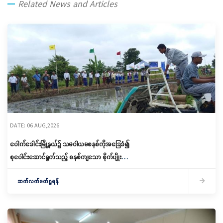
Related News and Articles
DATE: 06 AUG,2026
ပေါက်ခေါင်းမြို့နယ်၌ သမဝါယမစနစ်ကိုအခြေခံ၍
စုပေါင်းဆောင်ရွက်သည့် စနစ်ကျသော စိုက်ပျိုးရေး
ဆောင်ရွက်
ဆက်လက်ဖတ်ရှုရန်