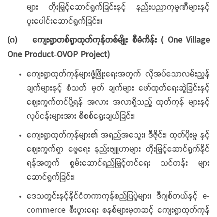
များ တိုးမြှင့်ဆောင်ရွက်ခြင်းနှင့် နည်းပညာကုမ္ပဏီများနှင့်
ပူးပေါင်းဆောင်ရွက်ခြင်း။
(ဂ)
ကျေးရွာတစ်ရွာထုတ်ကုန်တစ်မျိုး စီမံကိန်း
( One Village
One Product
OVOP Project)
-
ကျေးရွာထုတ်ကုန်များဖွံ့ဖြိုးရေးအတွက် လိုအပ်သောလမ်းညွှန်
ချက်များနှင့် စံသတ် မှတ် ချက်များ ဖော်ထုတ်ရေးဆွဲခြင်းနှင့်
ဈေးကွက်တင်ပို့ရန် အလား အလာရှိသည့် ထုတ်ကုန် များနှင့်
လုပ်ငန်းများအား စိစစ်ရွေးချယ်ခြင်း၊
ကျေးရွာထုတ်ကုန်များ၏ အရည်အသွေး၊ ဒီဇိုင်း၊ ထုတ်ပိုးမှု နှင့်
ဈေးကွက်ရှာ ဖွေရေး နည်းဗျူဟာများ တိုးမြှင့်ဆောင်ရွက်နိုင်
ရန်အတွက် စွမ်းဆောင်ရည်မြှင့်တင်ရေး သင်တန်း များ
ဆောင်ရွက်ခြင်း၊
ဒေသတွင်းနှင့်နိုင်ငံတကာကုန်စည်ပြပွဲများ၊ ဒီဂျစ်တယ်နှင့် e-
commerce စီးပွားရေး စနစ်များမှတဆင့် ကျေးရွာထုတ်ကုန်