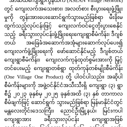
အာဆီယံကျေးရွာကွန်ယက် (ASEAN Village Network)
တွင် ကျေးလက်အသေးစား၊ အလတ်စား စီးပွားရေးဖွံ့ဖြိုး
မှုကို တွန်းအားပေးဆောင်ရွက်သွားမည်ဖြစ်ရာ မီးခိုးမ
ထွက်သည့်လုပ်ငန်းဖြင့် ကျေးလက်ဝင်ငွေတိုးပွားစေနိုင်
သည့် ခရီးသွားလုပ်ငန်းဖွံ့ဖြိုးရေးကျေးရွာစီမံကိန်း၊ ဒီဂျစ်
တယ် အခြေခံအဆောက်အအုံများဆောက်လုပ်ပေး၍
ကျေးလက်ဖွံ့ဖြိုးရေးကို ဖော်ဆောင်နိုင်မည့် ဒီဂျစ်တယ်
ကျေးရွာစီမံကိန်း၊ ကျေးလက်ကုန်ထုတ်စွမ်းအားကို မြှင့်
တင်ပေးမည့် ကျေးရွာတစ်ရွာ ထုတ်ကုန်တစ်မျိုးစီမံကိန်း
(One Village One Product) တို့ ပါဝင်ပါသည်။ အဆိုပါ
စီမံကိန်းများကို အဖွဲ့ဝင်နိုင်ငံအသီးသီးရှိ ကျေးရွာ (၃) ရွာ
စီ၌ ၂၀၂၃ ခုနှစ်မှ ၂၀၂၅ ခုနှစ်အထိ (၃) နှစ် တာကာလ
စီမံချက်ဖြင့် ဆောင်ရွက် သွားမည်ဖြစ်ရာ မြန်မာနိုင်ငံတွင်
မန္တလေးတိုင်းဒေသကြီး၊ ညောင်ဦးမြို့နယ်၊ မြင်းကပါ
ကျေးရွာအား ခရီးသွားလုပ်ငန်း ကျေးရွာအဖြစ်