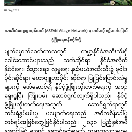
04 Sep,2023
အာဆီယံကျေးရွာကွန်ယက် (ASEAN Village Network) မှ တစ်ဆင့် စဉ်ဆက်မပြတ်
ဖွံ့ဖြိုးရေးပန်းတိုင်သို့
မျက်မှောက်ခေတ်ကာလတွင် ကမ္ဘာ့နိုင်ငံအသီးသီးရှိ
ခေါင်းဆောင်များသည် သက်ဆိုင်ရာ နိုင်ငံအလိုက်
နိုင်ငံရေး၊ စီးပွားရေး၊ လူမှုရေး နယ်ပယ်အသီးသီး၌ မူဝါဒ
ပိုင်းဆိုင်ရာ၊ မဟာဗျူဟာပိုင်း ဆိုင်ရာ ပြုပြင်ပြောင်းလဲမှု
များကို ဖော်ဆောင်၍ နိုင်ငံ့ဖွံ့ဖြိုးတိုးတက်ရေးကို အစဉ်
ရှေးရှုပြီး ကြိုးပမ်း ဆောင်ရွက်လျက်ရှိပါသည်။ နိုင်ငံ့
ဖွံ့ဖြိုးတိုးတက်ရေးအတွက် ဆောင်ရွက်ရာတွင်
ဆင်းရဲနွမ်းပါးမှု ပပျောက်ရေးသည် အဓိကစိန်ခေါ်မှု
တစ်ရပ်အဖြစ်တွေ့မြင်နိုင်ပါသည်။ ၂၀၃၀ ပြည့်နှစ်အမီ
အောင်မြင် အောင် ဆောင်ရွက်ရမည့် ကမ္ဘာ့ကုလသမဂ္ဂမှ