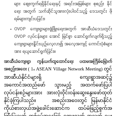
များ ဈေးကွက်ရရှိနိုင်ရေးနှင့် အရင်းအမြစ်များ စုစည်း နိုင်
ရေး အတွက် သက်ဆိုင်သူအားလုံးပါဝင်သည့် ဒေသတွင်း ဖို
ရမ်များကျင်းပခြင်း၊
OVOP ကျေးရွာများဖွံ့ဖြိုးရေးအတွက် အာဆီယံဒေသတွင်း
OVOP လုပ်ငန်းများ အောင် မြင်စွာ ဆောင်ရွက်လျက်ရှိသည့်
ကျေးရွာများနှိုင်းယှဉ်လေ့လာ၍ အလေ့အကျင့် ကောင်းပုံစံများ
အား ရယူဆောင်ရွက်ခြင်း။
အာဆီယံကျေးရွာ ကွန်ယက်ထူထောင်ရေး ပထမအကြိမ်မြောက်
အစည်းအဝေး
( 1
ASEAN Village Network Meeting) တွင်
st
အာဆီယံနိုင်ငံများရှိ ကျေးရွာအဆင့်၌
အကောင်အထည်ဖော် သွားမည့် အထက်ဖော်ပြပါ
လုပ်ငန်းစဉ်များအား အားလုံးဝိုင်းဝန်းဆွေးနွေးဖော်ထုတ်
နိုင်ခဲ့ကြပါသည်။ အစည်းအဝေးတွင် မြန်မာနိုင်ငံ
ကိုယ်စားလှယ်အဖွဲ့ခေါင်းဆောင်က ထပ်မံဖြည့်စွက်အ