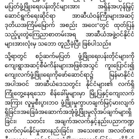
မပြတ်ဖွံ့ဖြိုးရေးပန်းတိုင်များအား အရှိန်အဟုန်မြှင့်
ဆောင်ရွက်ရေးဆိုင်ရာ အာဆီယံဝန်ကြီးများအဆင့်
ဒုတိယအကြိမ်မြောက် အစည်း အဝေး”တွင် ထုတ်ပြန်
သည့်ပူးတွဲကြေညာစာတမ်းအရ အာဆီယံအဖွဲ့ဝင်နိုင်ငံ
များအားလုံးမှ သဘော တူညီခဲ့ပြီး ဖြစ်ပါသည်။
သို့ရာတွင် စဉ်ဆက်မပြတ် ဖွံ့ဖြိုးရေးပန်းတိုင်များကို
ကျေးရွာအဆင့်စီမံကိန်းများအဖြစ်အသွင် ကူးပြောင်း၍
ကျေးလက်ဖွံ့ဖြိုးရေးကိုဖော်ဆောင်ရာ၌ မြန်မာနိုင်ငံ
အပါအဝင် အာဆီယံဒေသတွင်း နိုင်ငံများ၏ လက်ရှိ
ကြုံတွေ့နေရသော စိန်ခေါ်မှုများမှာ မြို့ပြနှင့်ကျေးလက်
အကြား လူမှုစီးပွားဘဝ ဖွံ့ဖြိုးမှုကွာဟချက်မြင့်မားလျက်
ရှိခြင်း၊အခြေခံအဆောက်အအုံဖွံ့ဖြိုးမှုလိုအပ်ချက်များရှိ
ခြင်း၊ သတင်း အချက်အလက်နှင့်နည်းပညာကဏ္ဍ
လက်လှမ်းနိုင်မှုအားနည်းခြင်း၊ အသေးစား၊ အလတ်စား