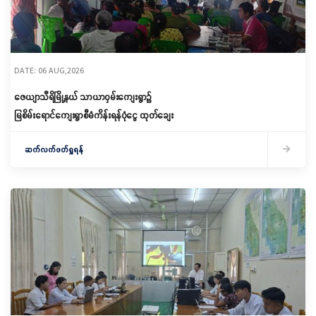
DATE: 06 AUG,2026
ဇေယျာသီရိမြို့နယ် သာယာဝှမ်းကျေးရွာ၌
မြစိမ်းရောင်ကျေးရွာစီမံကိန်းရန်ပုံငွေ ထုတ်ချေး
ဆက်လက်ဖတ်ရှုရန်