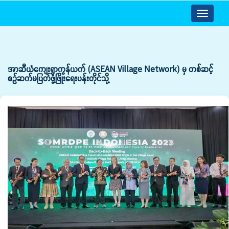
Toggle
navigatio
အာဆီယံကျေးရွာကွန်ယက် (ASEAN Village Network) မှ တစ်ဆင့်
စဉ်ဆက်မပြတ်ဖွံ့ဖြိုးရေးပန်းတိုင်သို့