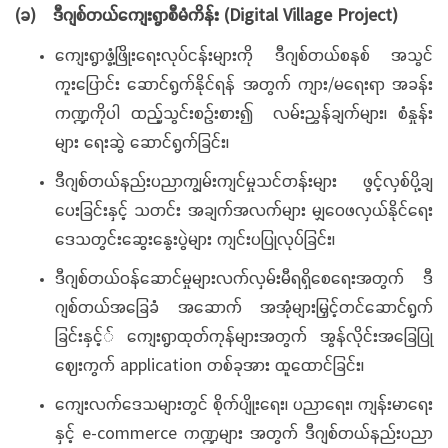
(ခ)
ဒီဂျစ်တယ်ကျေးရွာစီမံကိန်း
(Digital Village Project)
ကျေးရွာဖွံ့ဖြိုးရေးလုပ်ငန်းများကို ဒီဂျစ်တယ်စနစ် အသွင်
ကူးပြောင်း ဆောင်ရွက်နိုင်ရန် အတွက် ကျား/မရေးရာ အခန်း
ကဏ္ဍကိုပါ ထည့်သွင်းစဉ်းစား၍ လမ်းညွှန်ချက်များ၊ စံနှုန်း
များ ရေးဆွဲ ဆောင်ရွက်ခြင်း၊
ဒီဂျစ်တယ်နည်းပညာကျွမ်းကျင်မှုသင်တန်းများ ဖွင့်လှစ်ပို့ချ
ပေးခြင်းနှင့် သတင်း အချက်အလက်များ မျှဝေဖလှယ်နိုင်ရေး
ဒေသတွင်းဆွေးနွေးပွဲများ ကျင်းပပြုလုပ်ခြင်း၊
ဒီဂျစ်တယ်ဝန်ဆောင်မှုများလက်လှမ်းမီရရှိစေရေးအတွက် ဒီ
ဂျစ်တယ်အခြေခံ အဆောက် အအုံများမြှင့်တင်ဆောင်ရွက်
ခြင်းနှင့်် ကျေးရွာထုတ်ကုန်များအတွက် အွန်လိုင်းအခြေပြု
ဈေးကွက် application တစ်ခုအား ထူထောင်ခြင်း၊
ကျေးလက်ဒေသများတွင် စိုက်ပျိုးရေး၊ ပညာရေး၊ ကျန်းမာရေး
နှင့် e-commerce ကဏ္ဍများ အတွက် ဒီဂျစ်တယ်နည်းပညာ