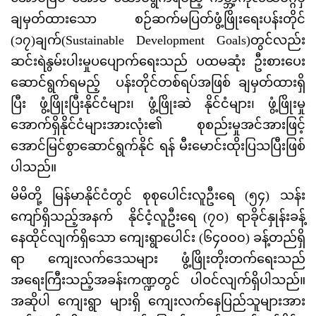
ချမှတ်ထားသော စဉ်ဆက်မပြတ်ဖွံ့ဖြိုးရေးပန်းတိုင်
(၁၇)ချက်(Sustainable Development Goals)တွင်လည်း
ဆင်းရဲနွမ်းပါးမှုပပျောက်ရေးသည် ပထမဆုံး ဦးစားပေး
ဆောင်ရွက်ရမည့် ပန်းတိုင်တစ်ရပ်အဖြစ် ချမှတ်ထားရှိ
ပြီး ဖွံ့ဖြိုးပြီးနိုင်ငံများ၊ ဖွံ့ဖြိုးဆဲ နိုင်ငံများ၊ ဖွံ့ဖြိုးမှု
အောက်ရှိနိုင်ငံများအားလုံး၏ စုစည်းမှုအင်အားဖြင့်
အောင်မြင်စွာဆောင်ရွက်နိုင် ရန် မီးမောင်းထိုးပြသပြီးဖြစ်
ပါသည်။
မိမိတို့ မြန်မာနိုင်ငံတွင် စုစုပေါင်းလူဦးရေ (၅၄) သန်း
ကျော်ရှိသည့်အနက် နိုင်ငံ့လူဦးရေ (၇၀) ရာခိုင်နှုန်းခန့်
နေထိုင်လျက်ရှိသော ကျေးရွာပေါင်း (၆၄၀၀၀) ခန့်တည်ရှိ
ရာ ကျေးလက်ဒေသများ ဖွံ့ဖြိုးတိုးတက်ရေးသည်
အရေးကြီးသည့်အခန်းကဏ္ဍတွင် ပါဝင်လျက်ရှိပါသည်။
အဆိုပါ ကျေးရွာ များရှိ ကျေးလက်နေပြည်သူများအား