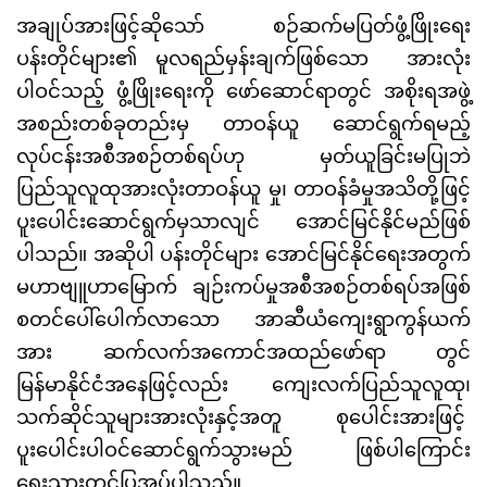
အချုပ်အားဖြင့်ဆိုသော် စဉ်ဆက်မပြတ်ဖွံ့ဖြိုးရေး
ပန်းတိုင်များ၏ မူလရည်မှန်းချက်ဖြစ်သော အားလုံး
ပါဝင်သည့် ဖွံ့ဖြိုးရေးကို ဖော်ဆောင်ရာတွင် အစိုးရအဖွဲ့
အစည်းတစ်ခုတည်းမှ တာဝန်ယူ ဆောင်ရွက်ရမည့်
လုပ်ငန်းအစီအစဉ်တစ်ရပ်ဟု မှတ်ယူခြင်းမပြုဘဲ
ပြည်သူလူထုအားလုံးတာဝန်ယူ မှု၊ တာဝန်ခံမှုအသိတို့ဖြင့်
ပူးပေါင်းဆောင်ရွက်မှသာလျင် အောင်မြင်နိုင်မည်ဖြစ်
ပါသည်။ အဆိုပါ ပန်းတိုင်များ အောင်မြင်နိုင်ရေးအတွက်
မဟာဗျူဟာမြောက် ချဉ်းကပ်မှုအစီအစဉ်တစ်ရပ်အဖြစ်
စတင်ပေါ်ပေါက်လာသော အာဆီယံကျေးရွာကွန်ယက်
အား ဆက်လက်အကောင်အထည်ဖော်ရာ တွင်
မြန်မာနိုင်ငံအနေဖြင့်လည်း ကျေးလက်ပြည်သူလူထု၊
သက်ဆိုင်သူများအားလုံးနှင့်အတူ စုပေါင်းအားဖြင့်
ပူးပေါင်းပါဝင်ဆောင်ရွက်သွားမည် ဖြစ်ပါကြောင်း
ရေးသားတင်ပြအပ်ပါသည်။