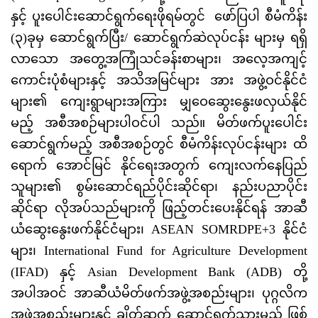
နှင့် ပူးပေါင်းဆောင်ရွက်ရေးဖိုရမ်တွင် ဖော်ပြပါ စီမံကိန်း
(၃)ခုမှ ဆောင်ရွက်ပြီး/ ဆောင်ရွက်ဆဲလုပ်ငန်း များမှ ရရှိ
လာသော အတွေ့အကြုံသင်ခန်းစာများ၊ အလေ့အကျင့်
ကောင်းပုံစံများနှင့် အသိအမြင်များ အား အဖွဲ့ဝင်နိုင်ငံ
များ၏ ကျေးရွာများအကြား မျှဝေဆွေးနွေးဖလှယ်နိုင်
မည့် အစီအစဉ်များပါဝင်ပါ သည်။ မိတ်ဖက်ပူးပေါင်း
ဆောင်ရွက်မည့် အစီအစဉ်တွင် စီမံကိန်းလုပ်ငန်းများ ထိ
ရောက် အောင်မြင် နိုင်ရေးအတွက် ကျေးလက်နေပြည်
သူများ၏ စွမ်းဆောင်ရည်ပိုင်းဆိုင်ရာ၊ နည်းပညာပိုင်း
ဆိုင်ရာ လိုအပ်သည်များကို ဖြည့်တင်းပေးနိုင်ရန် အာဆီ
ယံဆွေးနွေးဖက်နိုင်ငံများ၊ ASEAN SOMRDPE+3 နိုင်ငံ
များ၊ International Fund for Agriculture Development
(IFAD) နှင့် Asian Development Bank (ADB) တို့
အပါအဝင် အာဆီယံမိတ်ဖက်အဖွဲ့အစည်းများ၊ ပုဂ္ဂလိက
အဖွဲ့အစည်းများနှင့် ချိတ်ဆက် ဆောင်ရွက်သွားမည် ဖြစ်