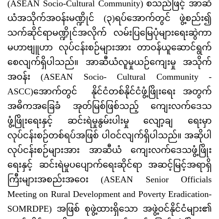
(ASEAN Socio-Cultural Community) စသည်ဖြင့် အာဆီ
ယံအသိုက်အဝန်းမဏ္ဍိုင် (၃)ရပ်အောက်တွင် ဖွဲ့စည်း၍
သက်ဆိုင်ရာမဏ္ဍိုင်အလိုက် လမ်းပြမြေပုံများရေးဆွဲကာ
မဟာဗျူဟာ လုပ်ငန်းစဉ်များအား တာဝန်ယူဆောင်ရွက်
စေလျက်ရှိပါသည်။ အာဆီယံလူမှုယဉ်ကျေးမှု အသိုက်
အဝန်း (ASEAN Socio- Cultural Community -
ASCC)အောက်တွင် နိုင်ငံတစ်နိုင်ငံဖွံ့ဖြိုးရေး အတွက်
အဓိကအခြေခံ အုတ်မြစ်ဖြစ်သည့် ကျေးလက်ဒေသ
ဖွံ့ဖြိုးရေးနှင့် ဆင်းရဲမှုနွမ်းပါးမှု လျော့ချ ရေးမှာ
လုပ်ငန်းစဉ်တစ်ရပ်အဖြစ် ပါဝင်လျက်ရှိပါသည်။ အဆိုပါ
လုပ်ငန်းစဉ်များအား အာဆီယံ ကျေးလက်ဒေသဖွံ့ဖြိုး
ရေးနှင့် ဆင်းရဲမှုပပျောက်ရေးဆိုင်ရာ အဆင့်မြင့်အရာရှိ
ကြီးများအစည်းအဝေး (ASEAN Senior Officials
Meeting on Rural Development and Poverty Eradication-
SOMRDPE) အဖြစ် စုဖွဲ့ထားရှိသော အဖွဲ့ဝင်နိုင်ငံများ၏