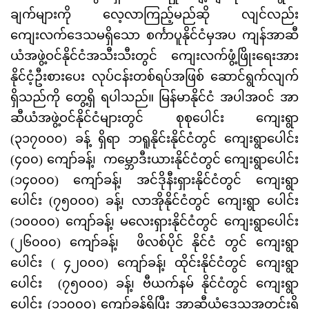
ချက်များကို လေ့လာကြည့်မည်ဆို လျင်လည်း
ကျေးလက်ဒေသမရှိသော စင်္ကာပူနိုင်ငံမှအပ ကျန်အာဆီ
ယံအဖွဲ့ဝင်နိုင်ငံအသီးသီးတွင် ကျေးလက်ဖွံ့ဖြိုးရေးအား
နိုင်ငံ့ဦးစားပေး လုပ်ငန်းတစ်ရပ်အဖြစ် ဆောင်ရွက်လျက်
ရှိသည်ကို တွေ့ရှိ ရပါသည်။ မြန်မာနိုင်ငံ အပါအဝင် အာ
ဆီယံအဖွဲ့ဝင်နိုင်ငံများတွင် စုစုပေါင်း ကျေးရွာ
(၃၁၇၀၀၀) ခန့် ရှိရာ ဘရူနိုင်းနိုင်ငံတွင် ကျေးရွာပေါင်း
(၄၀၀) ကျော်ခန့်၊ ကမ္ဘောဒီးယားနိုင်ငံတွင် ကျေးရွာပေါင်း
(၁၄၀၀၀) ကျော်ခန့်၊ အင်ဒိုနီးရှားနိုင်ငံတွင် ကျေးရွာ
ပေါင်း (၇၅၀၀၀) ခန့်၊ လာအိုနိုင်ငံတွင် ကျေးရွာ ပေါင်း
(၁၀၀၀၀) ကျော်ခန့်၊ မလေးရှားနိုင်ငံတွင် ကျေးရွာပေါင်း
(၂၆၀၀၀) ကျော်ခန့်၊ ဖိလစ်ပိုင် နိုင်ငံ တွင် ကျေးရွာ
ပေါင်း ( ၄၂၀၀၀) ကျော်ခန့်၊ ထိုင်းနိုင်ငံတွင် ကျေးရွာ
ပေါင်း (၇၅၀၀၀) ခန့်၊ ဗီယက်နမ် နိုင်ငံတွင် ကျေးရွာ
ပေါင်း (၁၁၀၀၀) ကျော်ခန့်ရှိပြီး အာဆီယံဒေသအတွင်းရှိ