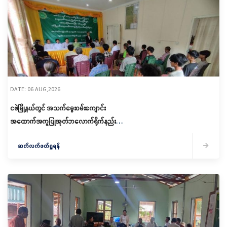
DATE: 06 AUG,2026
ငဖဲမြို့နယ်တွင် အသက်မွေးဝမ်းကျောင်း
အထောက်အကူပြုအုတ်ဘလောက်ရိုက်နည်း
သင်တန်းဖွင့်လှစ်
ဆက်လက်ဖတ်ရှုရန်