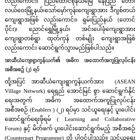
လည်းကောင်း၊ ပြည်ထောင်စုနယ်မြေ နေပြည် တော်၊
လယ်ဝေးမြို့နယ်၊သော်မှော်ကုန်းကျေးရွာအား ဒီဂျစ်တယ်
ကျေးရွာအဖြစ် လည်းကောင်း၊ ရှမ်းပြည်နယ် (တောင်
ပိုင်း)၊ ညောင်ရွှေမြို့နယ်၊ အင်းပေါခုံကျေးရွာအား
ကျေးရွာတစ်ရွာ ထုတ်ကုန် တစ်မျိုး ကျေးရွာအဖြစ်
လည်းကောင်း ဆောင်ရွက်သွားမည်ဖြစ်ပါသည်။
အာဆီယံကျေးရွာကွန်ယက်၏ အဓိက အထောက်အကူပြုလုပ်ငန်း
အစီအစဉ် (၂) ရပ်
ထို့အပြင် အာဆီယံကျေးရွာကွန်ယက်အား (ASEAN
Village Network) ရေရှည် အောင်မြင် စွာ ဆောင်ရွက်နိုင်
ရေးအတွက် အဓိက အထောက်အကူပြုလုပ်ငန်း
အစီအစဉ် (Enablers ) (၂) ရပ်မှာ သင်ယူရေးနှင့် ပူးပေါင်း
ဆောင်ရွက်ရေးဖိုရမ် ( Learning and Collaborative
Forum) နှင့် မိတ်ဖက် ပူးပေါင်းဆောင်ရွက်မည့် အစီအစဉ်
(Counterpart Programme) တို့ ပါဝင်ပါသည်။ သင်ယူရေး