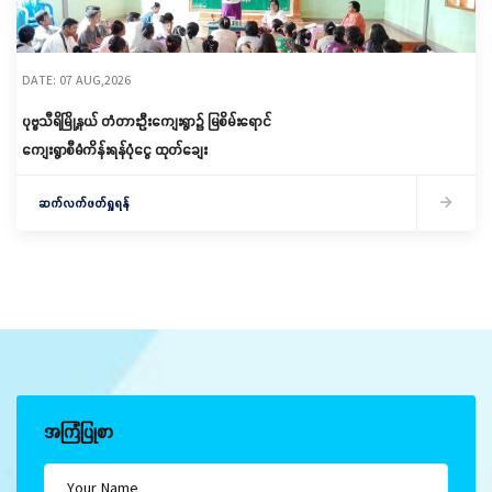
DATE: 07 AUG,2026
ပုဗ္ဗသီရိမြို့နယ် တံတားဦးကျေးရွာ၌ မြစိမ်းရောင်
ကျေးရွာစီမံကိန်းရန်ပုံငွေ ထုတ်ချေး
ဆက်လက်ဖတ်ရှုရန်
အကြံပြုစာ