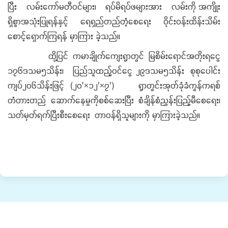
ပြီး လမ်းကော်မတီဝင်များ၊ ရပ်မိရပ်ဖများအား လမ်းကို အကျိုး
ရှိစွာအသုံးပြုရန်နှင့် ရေရှည်တည်တံ့စေရေး ဝိုင်းဝန်းထိန်းသိမ်း
စောင့်ရှောက်ကြရန် မှာကြား ခဲ့သည်။
ထို့ပြင် ကမာချိုက်ကျေးရွာတွင် မြစိမ်းရောင်အတိုးရငွေ
၁၇၆ဒသမ၅သိန်း၊ ပြည်သူထည့်ဝင်ငွေ ၂၉ဒသမ၅သိန်း စုစုပေါင်း
ကျပ်၂၀၆သိန်းဖြင့် (၂၀'×၁၂'×၇') ရွာတွင်းအုတ်ခုံခံကွန်ကရစ်
တံတားတည် ဆောက်နေမှုကိုစစ်ဆေးပြီး စံချိန်စံညွှန်းပြည့်မီစေရေး၊
သတ်မှတ်ရက်ပြီးစီးစေရေး တာဝန်ရှိသူများကို မှာကြားခဲ့သည်။