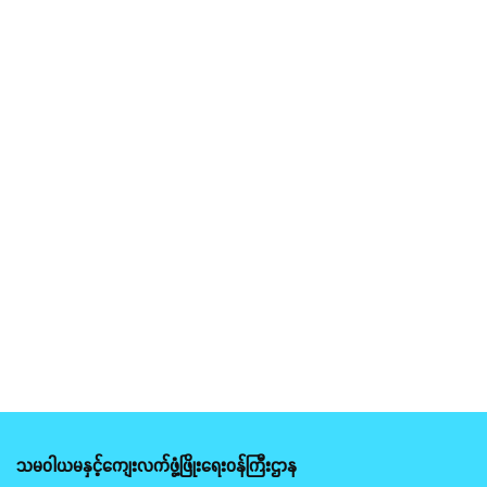
သမဝါယမနှင့်ကျေးလက်ဖွံ့ဖြိုးရေးဝန်ကြီးဌာန