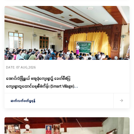
DATE: 07 AUG,2026
အောင်လံမြို့နယ် မအူခုံကျေးရွာ၌ ခေတ်မီစံပြ
ကျေးရွာထူထောင်ရေးစီမံကိန်း (Smart Village)
မိတ်ဆက်ရှင်လင်းခြင်းနှင့်ကော်မတီဖွဲ့စည်း
ဆက်လက်ဖတ်ရှုရန်