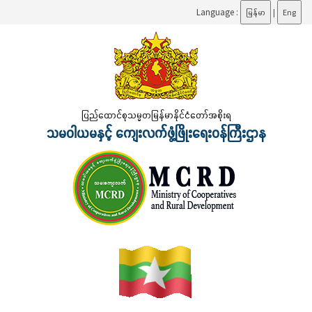
Language :
မြန်မာ
|
Eng
ပြည်ထောင်စုသမ္မတမြန်မာနိုင်ငံတော်အစိုးရ
သမဝါယမနှင့် ကျေးလက်ဖွံ့ဖြိုးရေးဝန်ကြီးဌာန