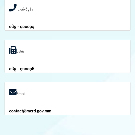
တယ်လီဖုန်း
၀၆၇ - ၄၁၀၀၃၃
ဖက်စ်
၀၆၇ - ၄၁၀၀၃၆
Email
contact@mcrd.gov.mm