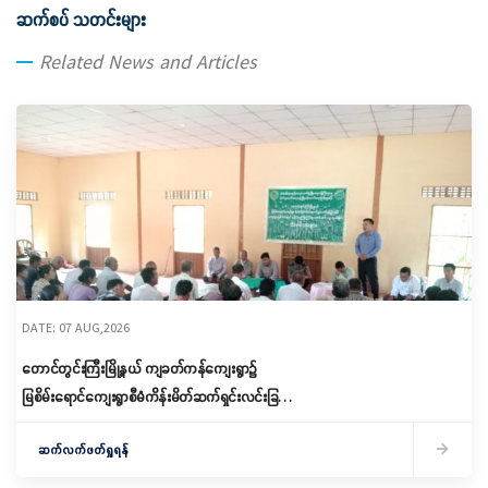
ဆက်စပ် သတင်းများ
Related News and Articles
DATE: 07 AUG,2026
တောင်တွင်းကြီးမြို့နယ် ကျခတ်ကန်ကျေးရွာ၌
မြစိမ်းရောင်ကျေးရွာစီမံကိန်းမိတ်ဆက်ရှင်းလင်းခြင်း
နှင့် ကော်မတီဖွဲ့စည်းခြင်း ပြုလုပ်
ဆက်လက်ဖတ်ရှုရန်