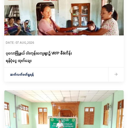
DATE: 07 AUG,2026
ပုလောမြို့နယ် ဝါးကုန်းကျေးရွာ၌ ‌VRFP စီမံကိန်း
ရန်ပုံငွေ ထုတ်ချေး
ဆက်လက်ဖတ်ရှုရန်