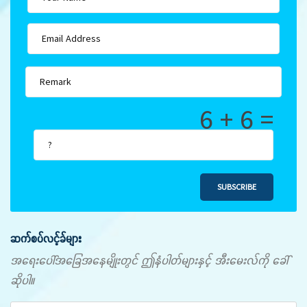
6 + 6 =
SUBSCRIBE
ဆက်စပ်လင့်ခ်များ
အရေးပေါ်အခြေအနေမျိုးတွင် ဤနံပါတ်များနှင့် အီးမေးလ်ကို ခေါ်
ဆိုပါ။