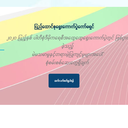
ပြည်ထောင်စုရွေးကောက်ပွဲကော်မရှင်
၂၀၂၀ ပြည့်နှစ် ပါတီစုံဒီမိုကရေစီအထွေထွေရွေးကောက်ပွဲတွင် ဖြစ်ပွား
ခဲ့သည့်
မဲမသမာမှုနှင့်တရားမဲ့ပြုကျင့်မှုများအပေါ်
စုံစမ်းစစ်ဆေးတွေ့ရှိချက်
ဆက်လက်ဖတ်ရှုပါရန်