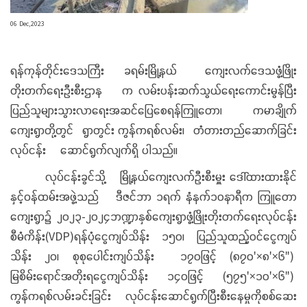
06 Dec,2023
ရန်ကုန်တိုင်းဒေသကြီး ခရမ်းမြို့နယ် ကျေးလက်ဒေသဖွံ့ဖြိုး
တိုးတက်ရေးဦးစီးဌာန က လမ်းပန်းဆက်သွယ်ရေးကောင်းမွန်ပြီး
ပြည်သူများသွားလာရေးအဆင်ပြေစေရန်ကြူတော၊ ကမာချိုက်
ကျေးရွာတို့တွင် ရွာတွင်း ကွန်ကရစ်လမ်း၊ တံတားတည်ဆောက်ခြင်း
လုပ်ငန်း ဆောင်ရွက်လျက်ရှိ ပါသည်။
လုပ်ငန်းခွင်သို့ မြို့နယ်ကျေးလက်ဦးစီးမှူး ဒေါ်ထားထားနိုင်
နှင့်ဝန်ထမ်းအဖွဲ့သည် ဒီဇင်ဘာ ၁ရက် နံနက်၁၀နာရီက ကြူတော
ကျေးရွာ၌ ၂၀၂၃-၂၀၂၄ဘဏ္ဍာနှစ်ကျေးရွာဖွံ့ဖြိုးတိုးတက်ရေးလုပ်ငန်း
စီမံကိန်း(VDP)ရန်ပုံငွေကျပ်သိန်း ၁၅၀၊ ပြည်သူထည့်ဝင်ငွေကျပ်
သိန်း ၂၀၊ စုစုပေါင်းကျပ်သိန်း ၁၇၀ဖြင့် (၈၇၀'×၈'×၆")
မြစိမ်းရောင်အတိုးရငွေကျပ်သိန်း ၁၄၀ဖြင့် (၅၇၅'×၁၀'×၆")
ကွန်ကရစ်လမ်းခင်းခြင်း လုပ်ငန်းဆောင်ရွက်ပြီးစီးနေမှုကိုစစ်ဆေး