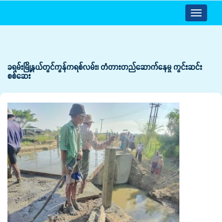
Toggle
navigatio
ခရမ်းမြို့နယ်တွင်ကွန်ကရစ်လမ်း၊ တံတားတည်ဆောက်နေမှု ကွင်းဆင်း
စစ်ဆေး