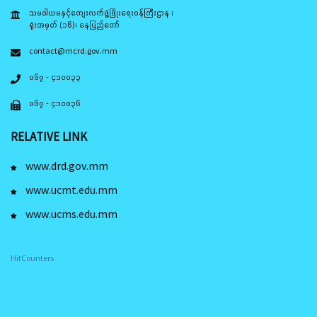
သမဝါယမနှင့်ကျေးလက်ဖွံ့ဖြိုးရေးဝန်ကြီးဌာန ၊
ရုံးအမှတ် (၁၆)၊ နေပြည်တော်
contact@mcrd.gov.mm
၀၆၇ - ၄၁၀၀၃၃
၀၆၇ - ၄၁၀၀၃၆
RELATIVE LINK
www.drd.gov.mm
www.ucmt.edu.mm
www.ucms.edu.mm
HitCounters