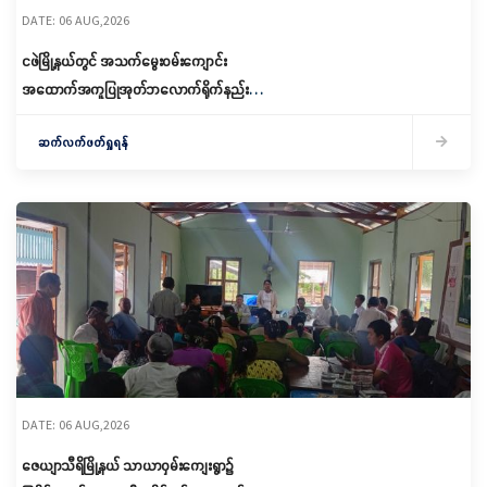
DATE: 06 AUG,2026
ငဖဲမြို့နယ်တွင် အသက်မွေးဝမ်းကျောင်း
အထောက်အကူပြုအုတ်ဘလောက်ရိုက်နည်း
သင်တန်းဖွင့်လှစ်
ဆက်လက်ဖတ်ရှုရန်
DATE: 06 AUG,2026
ဇေယျာသီရိမြို့နယ် သာယာဝှမ်းကျေးရွာ၌