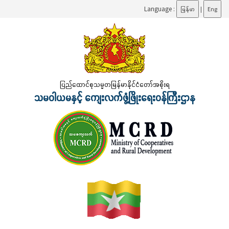
Language :
မြန်မာ
|
Eng
ပြည်ထောင်စုသမ္မတမြန်မာနိုင်ငံတော်အစိုးရ
သမဝါယမနှင့် ကျေးလက်ဖွံ့ဖြိုးရေးဝန်ကြီးဌာန