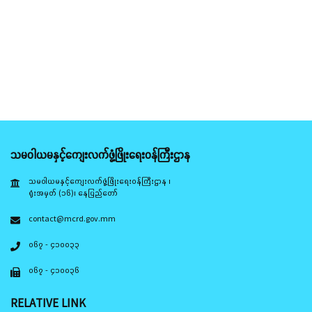
သမဝါယမနှင့်ကျေးလက်ဖွံ့ဖြိုးရေးဝန်ကြီးဌာန
သမဝါယမနှင့်ကျေးလက်ဖွံ့ဖြိုးရေးဝန်ကြီးဌာန ၊
ရုံးအမှတ် (၁၆)၊ နေပြည်တော်
contact@mcrd.gov.mm
၀၆၇ - ၄၁၀၀၃၃
၀၆၇ - ၄၁၀၀၃၆
RELATIVE LINK