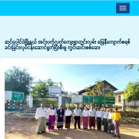
Toggle
navigatio
ဆင်ပေါင်ဝဲမြို့နယ် အင်းပက်လက်ကျေးရွာတွင်းလမ်း မြေနီကျောက်စရစ်
ခင်းခြင်းလုပ်ငန်းဆောင်ရွက်ပြီးစီးမှု ကွင်းဆင်းစစ်ဆေး