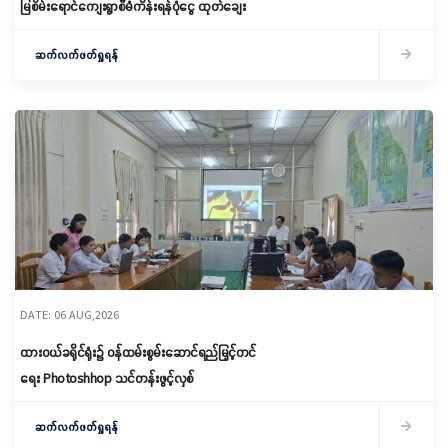
မြစိမ်းရောင်ကျေးရွာစီမံကိန်းရန်ပုံငွေ ထုတ်ချေး
ဆက်လက်ဖတ်ရှုရန်
DATE: 06 AUG,2026
ထားဝယ်ခရိုင်ရုံး၌ ဝန်ထမ်းစွမ်းဆောင်ရည်မြှင့်တင်
ရေး Photoshhop သင်တန်းဖွင့်လှစ်
ဆက်လက်ဖတ်ရှုရန်