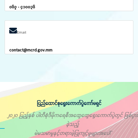
၀၆၇ - ၄၁၀၀၃၆
Email
contact@mcrd.gov.mm
ပြည်ထောင်စုရွေးကောက်ပွဲကော်မရှင်
၂၀၂၀ ပြည့်နှစ် ပါတီစုံဒီမိုကရေစီအထွေထွေရွေးကောက်ပွဲတွင် ဖြစ်ပွား
ခဲ့သည့်
မဲမသမာမှုနှင့်တရားမဲ့ပြုကျင့်မှုများအပေါ်