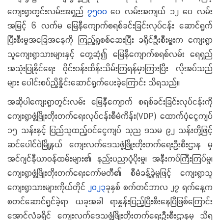
ကျေးရွာတွင်းလမ်းအရှည်
၇၅၀၀
ပေ လမ်းအကျယ် ၁၂ ပေ လမ်း
အမြင့် ၆ လက်မ မြေနီကျောက်စရစ်ခင်းခြင်းလုပ်ငန်း ဆောင်ရွက်
ပြီးစီးမှုအခြေအနေကို ကြည့်ရှုစစ်ဆေးပြီး ခရိုင်ဦးစီးမှူးက ကျေးရွာ
သူကျေးရွာသားများနှင့် တွေ့ဆုံ၍ မြေနီကျောက်စရစ်လမ်း ရေရှည်
အသုံးပြုနိုင်ရေး ဝိုင်းဝန်းထိန်းသိမ်းကြရန်မှာကြားပြီး လိုအပ်သည်
များ ပေါင်းစပ်ညှိနှိုင်းဆောင်ရွက်ပေးခဲ့ကြောင်း သိရသည်။
အဆိုပါကျေးရွာတွင်းလမ်း မြေနီကျောက် စရစ်ခင်းခြင်းလုပ်ငန်းကို
ကျေးရွာဖွံ့ဖြိုးတိုးတက်ရေးလုပ်ငန်းစီမံကိန်း(VDP) ထောက်ပံ့ငွေကျပ်
၁၅ သန်းနှင့် ပြည်သူထည့်ဝင်ငွေကျပ် သုည ဒသမ ၉၂ သန်းတို့ဖြင့်
ဆင်ပေါင်ဝဲမြို့နယ် ကျေးလက်ဒေသဖွံ့ဖြိုးတိုးတက်ရေးဦးစီးဌာန မှ
အင်ဂျင်နီယာဝန်ထမ်းများ၏ နည်းပညာပံ့ပိုးမှု၊ အနီးကပ်ကြီးကြပ်မှု၊
ကျေးရွာဖွံ့ဖြိုးတိုးတက်ရေးကော်မတီ၏ စီမံခန့်ခွဲမှုဖြင့် ကျေးရွာသူ
ကျေးရွာသားများကိုယ်တိုင်
၂၀၂၃
ခုနှစ် စက်တင်ဘာလ ၂၇ ရက်နေ့က
စတင်ဆောင်ရွင်ခဲ့ရာ ယခုအခါ ရာနှုန်းပြည့်ပြီးစီးနေပြီဖြစ်ကြောင်း
အောင်လံခရိုင် ကျေးလက်ဒေသဖွံ့ဖြိုးတိုးတက်ရေးဦးစီးဌာနမှ သိရ