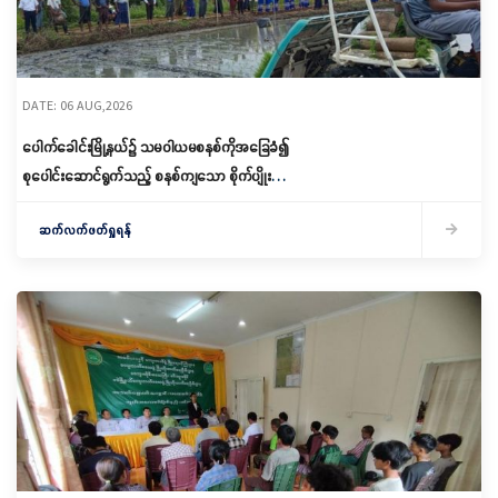
DATE: 06 AUG,2026
ပေါက်ခေါင်းမြို့နယ်၌ သမဝါယမစနစ်ကိုအခြေခံ၍
စုပေါင်းဆောင်ရွက်သည့် စနစ်ကျသော စိုက်ပျိုးရေး
ဆောင်ရွက်
ဆက်လက်ဖတ်ရှုရန်