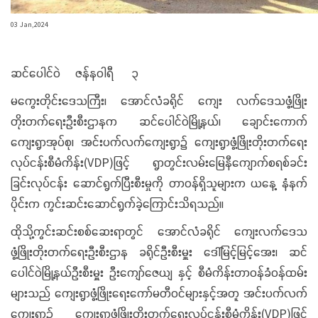
03 Jan,2024
ဆင်ပေါင်ဝဲ ဇန်နဝါရီ ၃
မကွေးတိုင်းဒေသကြီး၊ အောင်လံခရိုင် ကျေး လက်ဒေသဖွံ့ဖြိုး
တိုးတက်ရေးဦးစီးဌာနက ဆင်ပေါင်ဝဲမြို့နယ်၊ ချောင်းကောက်
ကျေးရွာအုပ်စု၊ အင်းပက်လက်ကျေးရွာ၌ ကျေးရွာဖွံ့ဖြိုးတိုးတက်ရေး
လုပ်ငန်းစီမံကိန်း(VDP)ဖြင့် ရွာတွင်းလမ်းမြေနီကျောက်စရစ်ခင်း
ခြင်းလုပ်ငန်း ဆောင်ရွက်ပြီးစီးမှုကို တာဝန်ရှိသူများက ယနေ့ နံနက်
ပိုင်းက ကွင်းဆင်းဆောင်ရွက်ခဲ့ကြောင်းသိရသည်။
ထိုသို့ကွင်းဆင်းစစ်ဆေးရာတွင် အောင်လံခရိုင် ကျေးလက်ဒေသ
ဖွံ့ဖြိုးတိုးတက်ရေးဦးစီးဌာန ခရိုင်ဦးစီးမှူး ဒေါ်မြင့်မြင့်အေး၊ ဆင်
ပေါင်ဝဲမြို့နယ်ဦးစီးမှူး ဦးကျော်ဇေယျ နှင့် စီမံကိန်းတာဝန်ခံဝန်ထမ်း
များသည် ကျေးရွာဖွံ့ဖြိုးရေးကော်မတီဝင်များနှင့်အတူ အင်းပက်လက်
ကျေးရွာ၌ ကျေးရွာဖွံ့ဖြိုးတိုးတက်ရေးလုပ်ငန်းစီမံကိန်း(VDP)ဖြင့်