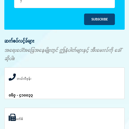
SUBSCRIBE
ဆက်စပ်လင့်ခ်များ
အရေးပေါ်အခြေအနေမျိုးတွင် ဤနံပါတ်များနှင့် အီးမေးလ်ကို ခေါ်
ဆိုပါ။
တယ်လီဖုန်း
၀၆၇ - ၄၁၀၀၃၃
ဖက်စ်