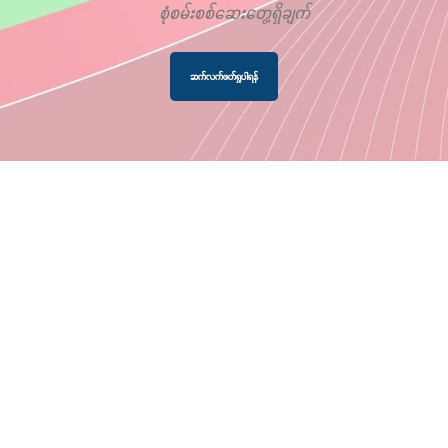
စုံစမ်းစစ်ဆေးတွေ့ရှိချက်
ဆက်လက်ဖတ်ရှုပါရန်