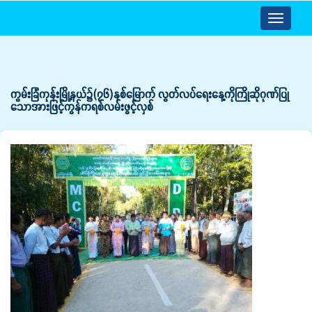
Toggle
navigatio
ကွမ်းခြံကုန်းမြို့နယ်၌(၇၆)နစ်မြောက် လွတ်လပ်ရေးနေ့ကိုကြိုဆိုဂုဏ်ပြု
သောအားဖြင့်ကွန်ကရစ်လမ်းဖွင့်လှစ်