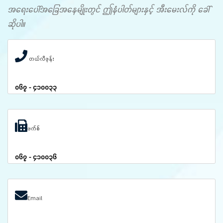
အရေးပေါ်အခြေအနေမျိုးတွင် ဤနံပါတ်များနှင့် အီးမေးလ်ကို ခေါ်
ဆိုပါ။
တယ်လီဖုန်း
၀၆၇ - ၄၁၀၀၃၃
ဖက်စ်
၀၆၇ - ၄၁၀၀၃၆
Email