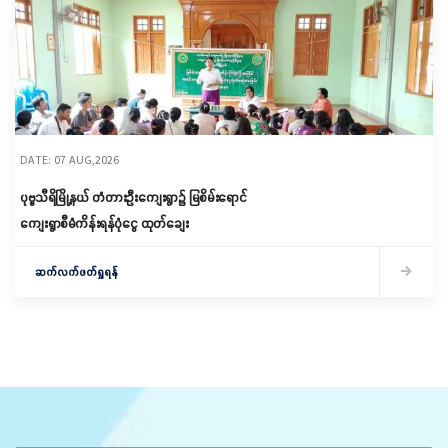
DATE: 07 AUG,2026
ပုဗ္ဗသီရိမြို့နယ် တံတားဦးကျေးရွာ၌ မြစိမ်းရောင်
ကျေးရွာစီမံကိန်းရန်ပုံငွေ ထုတ်ချေး
ဆက်လက်ဖတ်ရှုရန်