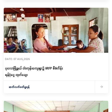
DATE: 07 AUG,2026
ပုလောမြို့နယ် ဝါးကုန်းကျေးရွာ၌ ‌VRFP စီမံကိန်း
ရန်ပုံငွေ ထုတ်ချေး
ဆက်လက်ဖတ်ရှုရန်