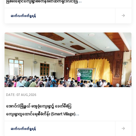
မြစိမ်းရောင်ကျေးရွာစီမံကိန်းမိတ်ဆက်ရှင်းလင်းခြင်း
နှင့် ကော်မတီဖွဲ့စည်းခြင်း ပြုလုပ်
ဆက်လက်ဖတ်ရှုရန်
DATE: 07 AUG,2026
အောင်လံမြို့နယ် မအူခုံကျေးရွာ၌ ခေတ်မီစံပြ
ကျေးရွာထူထောင်ရေးစီမံကိန်း (Smart Village)
မိတ်ဆက်ရှင်လင်းခြင်းနှင့်ကော်မတီဖွဲ့စည်း
ဆက်လက်ဖတ်ရှုရန်