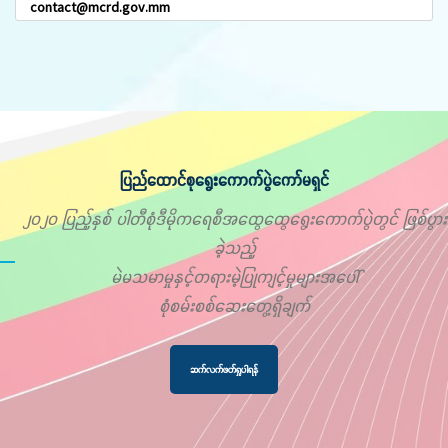
contact@mcrd.gov.mm
ပြည်ထောင်စုရွေးကောက်ပွဲကော်မရှင်
၂၀၂၀ ပြည့်နှစ် ပါတီစုံဒီမိုကရေစီအထွေထွေရွေးကောက်ပွဲတွင် ဖြစ်ပွား
ခဲ့သည့်
မဲမသမာမှုနှင့်တရားမဲ့ပြုကျင့်မှုများအပေါ်
စုံစမ်းစစ်ဆေးတွေ့ရှိချက်
ဆက်လက်ဖတ်ရှုပါရန်