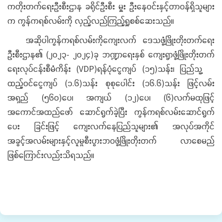
ကတိုးတက်ရေးဦးစီးဌာန ခရိုင်ဦးစီး မှူး ဦးနေဝင်းနှင့်တာဝန်ရှိသူများ
က ကွန်ကရစ်လမ်းကို လှည့်လည်ကြည့်ရှူစစ်ဆေးသည်။
အဆိုပါကွန်ကရစ်လမ်းကိုကျေးလက် ဒေသဖွံ့ဖြိုးတိုးတက်ရေး
ဦးစီးဌာန၏ (၂၀၂၃- ၂၀၂၄)ခု ဘဏ္ဍာရေးနှစ် ကျေးရွာဖွံ့ဖြိုးတိုးတက်
ရေးလုပ်ငန်းစီမံကိန်း (VDP)ရန်ပုံငွေကျပ် (၁၅)သန်း၊ ပြည်သူ့
ထည့်ဝင်ငွေကျပ် (၁.၆)သန်း စုစုပေါင်း (၁၆.၆)သန်း ဖြင့်လမ်း
အရှည် (၅၆၀)ပေ၊ အကျယ် (၁၂)ပေ၊ (၆)လက်မထုဖြင့်
အကောင်အထည်ဖော် ဆောင်ရွက်ခဲ့ပြီး ကွန်ကရစ်လမ်းဆောင်ရွက်
ပေး ခြင်းဖြင့် ကျေးလက်နေပြည်သူများ၏ အလုပ်အကိုင်
အခွင့်အလမ်းများနှင့်လူမှုစီးပွားဘဝဖွံ့ဖြိုးတိုးတက် လာစေမည်
ဖြစ်ကြောင်းလည်းသိရသည်။