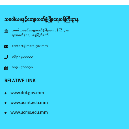
သမဝါယမနှင့်ကျေးလက်ဖွံ့ဖြိုးရေးဝန်ကြီးဌာန
သမဝါယမနှင့်ကျေးလက်ဖွံ့ဖြိုးရေးဝန်ကြီးဌာန ၊
ရုံးအမှတ် (၁၆)၊ နေပြည်တော်
contact@mcrd.gov.mm
၀၆၇ - ၄၁၀၀၃၃
၀၆၇ - ၄၁၀၀၃၆
RELATIVE LINK
www.drd.gov.mm
www.ucmt.edu.mm
www.ucms.edu.mm