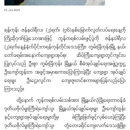
05 Jan,2024
ရန်ကုန်၊ ဇန်နဝါရီလ၊ (၂)ရက်၊ (၇၆)နှစ်မြောက်လွတ်လပ်ရေးနေ့ကို
ကြိုဆိုဂုဏ်ပြုသောအားဖြင့် ကွန်ကရစ်လမ်းဖွင့်ပွဲကို ဇန်နဝါရီလ
(၂)ရက်နေ့နံနံက်ပိုင်းကရန်ကုန်တိုင်းဒေသကြီး၊ ကွမ်းခြံကုန်းမြို့ နယ်၊
တော်ခရမ်းအနောက်ကျေးရွာအုပ်စု၊ ဆိပ်ကြီးကျေးရွာတွင်ကျင်းပ
ပြုလုပ်သည် ဦးစွာ ကွမ်းခြံကုန်း မြို့နယ် စီမံအုပ်ချုပ်ရေးအဖွဲ့ဥက္ကဌ
ဦးကျော်ထွန်းက အဖွင့်အမှာစကားပြောကြားခဲ့ပြီး ကျေးရွာ အုပ်ချုပ်
ရေးမှူး ဦးဌေးလွင်က ကျေးဇူးတင်စကား​များပြန်လည်ပြော
ကြားသည်။
ထို့နောက် ကွန်ကရစ်လမ်းသစ်အား မြို့နယ်လုံခြုံရေးတာဝန်ခံ
ဒုတိယဗိုလ်မှူးကြီးရဲကျော်သူ၊ မြို့နယ်အုပ်ချုပ်ရေးမှူး ဦးကျော်ထွန်း
နှင့်ကျေးရွာအုပ်ချုပ်ရေးမှူးတို့မှ ဖဲကြိုးဖြတ်ဖွင့်လှစ်ပေးခဲ့ကြပြီး
ဒုတိယဗိုလ်မှူးကြီးရဲကျော်သူ၊ တွံတေးခရိုင်ကျေးလက်ဒေသဖွံ့ဖြိုး