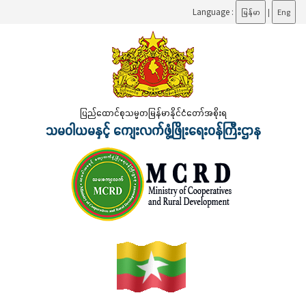
Language :
မြန်မာ
|
Eng
ပြည်ထောင်စုသမ္မတမြန်မာနိုင်ငံတော်အစိုးရ
သမဝါယမနှင့် ကျေးလက်ဖွံ့ဖြိုးရေးဝန်ကြီးဌာန