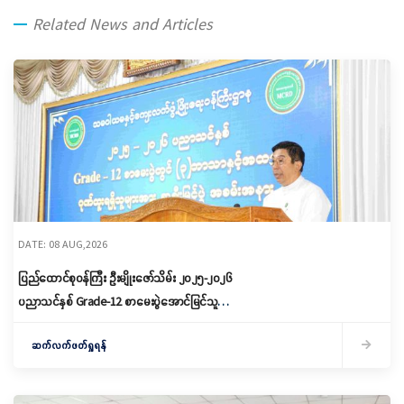
Related News and Articles
DATE: 08 AUG,2026
ပြည်ထောင်စုဝန်ကြီး ဦးမျိုးဇော်သိမ်း ၂၀၂၅-၂၀၂၆
ပညာသင်နှစ် Grade-12 စာမေးပွဲအောင်မြင်သူများ
နှင့် ဂုဏ်ထူးရရှိသူများကို ဆုများချီးမြှင့်ပေးအပ်
ဆက်လက်ဖတ်ရှုရန်