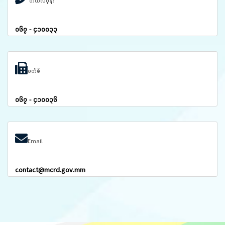
တယ်လီဖုန်း
၀၆၇ - ၄၁၀၀၃၃
ဖက်စ်
၀၆၇ - ၄၁၀၀၃၆
Email
contact@mcrd.gov.mm