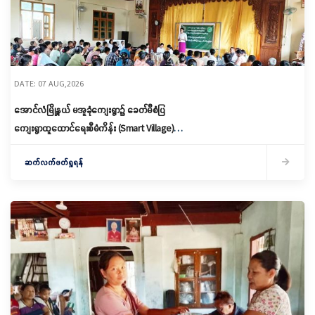
DATE: 07 AUG,2026
အောင်လံမြို့နယ် မအူခုံကျေးရွာ၌ ခေတ်မီစံပြ
ကျေးရွာထူထောင်ရေးစီမံကိန်း (Smart Village)
မိတ်ဆက်ရှင်လင်းခြင်းနှင့်ကော်မတီဖွဲ့စည်း
ဆက်လက်ဖတ်ရှုရန်