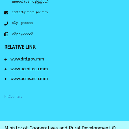
ရုံးအမှတ် (၁၆)၊ နေပြည်တော်
contact@mcrd.gov.mm
၀၆၇ - ၄၁၀၀၃၃
၀၆၇ - ၄၁၀၀၃၆
RELATIVE LINK
www.drd.gov.mm
www.ucmt.edu.mm
www.ucms.edu.mm
HitCounters
Ministry of Cooperatives and Rural Development ©