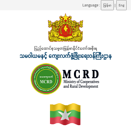
Language :
မြန်မာ
|
Eng
ပြည်ထောင်စုသမ္မတမြန်မာနိုင်ငံတော်အစိုးရ
သမဝါယမနှင့် ကျေးလက်ဖွံ့ဖြိုးရေးဝန်ကြီးဌာန