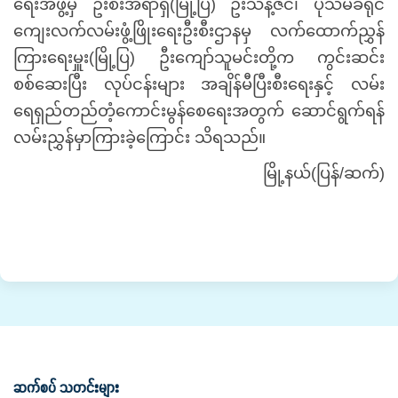
ရေးအဖွဲ့မှ ဦးစီးအရာရှိ(မြို့ပြ) ဦးသန့်ဇင်၊ ပုသိမ်ခရိုင်
ကျေးလက်လမ်းဖွံ့ဖြိုးရေးဦးစီးဌာနမှ လက်ထောက်ညွှန်
ကြားရေးမှူး(မြို့ပြ) ဦးကျော်သူမင်းတို့က ကွင်းဆင်း
စစ်ဆေးပြီး လုပ်ငန်းများ အချိန်မီပြီးစီးရေးနှင့် လမ်း
ရေရှည်တည်တံ့ကောင်းမွန်စေရေးအတွက် ဆောင်ရွက်ရန်
လမ်းညွှန်မှာကြားခဲ့ကြောင်း သိရသည်။
မြို့နယ်(ပြန်/ဆက်)
ဆက်စပ် သတင်းများ