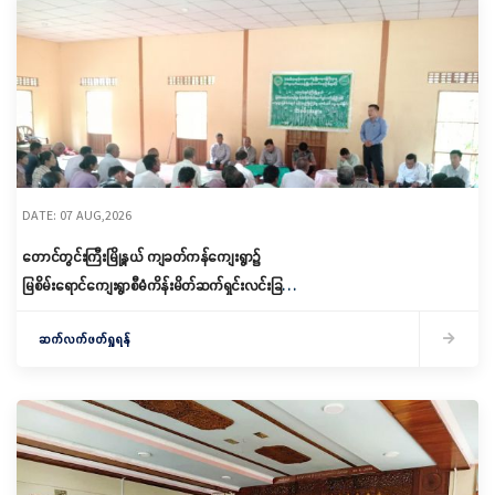
DATE: 07 AUG,2026
တောင်တွင်းကြီးမြို့နယ် ကျခတ်ကန်ကျေးရွာ၌
မြစိမ်းရောင်ကျေးရွာစီမံကိန်းမိတ်ဆက်ရှင်းလင်းခြင်း
နှင့် ကော်မတီဖွဲ့စည်းခြင်း ပြုလုပ်
ဆက်လက်ဖတ်ရှုရန်