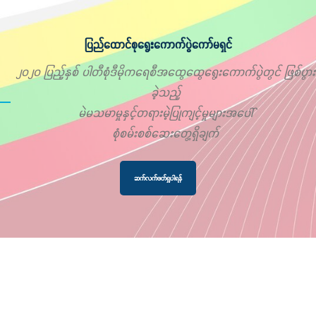
ပြည်ထောင်စုရွေးကောက်ပွဲကော်မရှင်
၂၀၂၀ ပြည့်နှစ် ပါတီစုံဒီမိုကရေစီအထွေထွေရွေးကောက်ပွဲတွင် ဖြစ်ပွား
ခဲ့သည့်
မဲမသမာမှုနှင့်တရားမဲ့ပြုကျင့်မှုများအပေါ်
စုံစမ်းစစ်ဆေးတွေ့ရှိချက်
ဆက်လက်ဖတ်ရှုပါရန်