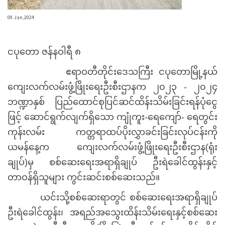
09 Jan,2024
ငပုတော ဇန်နဝါရီ ၈
ဧရာဝတီတိုင်းဒေသကြီး ငပုတောမြို့နယ်
ကျေးလက်လမ်းဖွံ့ဖြိုးရေးဦးစီးဌာနက ၂၀၂၃ - ၂၀၂၄
ဘဏ္ဍာနှစ် ပြည်ထောင်စုပြင်ဆင်ထိန်းသိမ်းခြင်းရန်ပုံငွေ
ဖြင့် ဆောင်ရွက်လျက်ရှိသော ကျုံကူး-ရေကျော်- ရေတွင်း
ကုန်းလမ်း ကတ္တရာထပ်ပိုးလွှာခင်းခြင်းလုပ်ငန်းကို
ယမန်နေ့က ကျေးလက်လမ်းဖွံ့ဖြိုးရေးဦးစီးဌာန(ရုံး
ချုပ်)မှ စစ်ဆေးရေးအရာရှိချုပ် ဦးရဲခေါင်ထွန်းနှင့်
တာဝန်ရှိသူများ ကွင်းဆင်းစစ်ဆေးသည်။
ယင်းသို့စစ်ဆေးရာတွင် စစ်ဆေးရေးအရာရှိချုပ်
ဦးရဲခေါင်ထွန်း၊ အရည်အသွေးထိန်းသိမ်းရေးနှင့်စစ်ဆေး