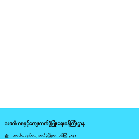
သမဝါယမနှင့်ကျေးလက်ဖွံ့ဖြိုးရေးဝန်ကြီးဌာန
သမဝါယမနှင့်ကျေးလက်ဖွံ့ဖြိုးရေးဝန်ကြီးဌာန ၊