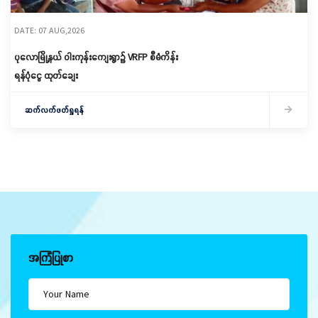
DATE: 07 AUG,2026
ပုလောမြို့နယ် ဝါးကုန်းကျေးရွာ၌ ‌VRFP စီမံကိန်း
ရန်ပုံငွေ ထုတ်ချေး
ဆက်လက်ဖတ်ရှုရန်
အကြံပြုစာ