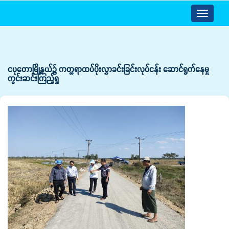
Toggle
navigatio
ငပုတောမြို့နယ်၌ ကတ္တရာထပ်ပိုးလွှာခင်းခြင်းလုပ်ငန်း ဆောင်ရွက်နေမှု
ကွင်းဆင်းကြည့်ရှု