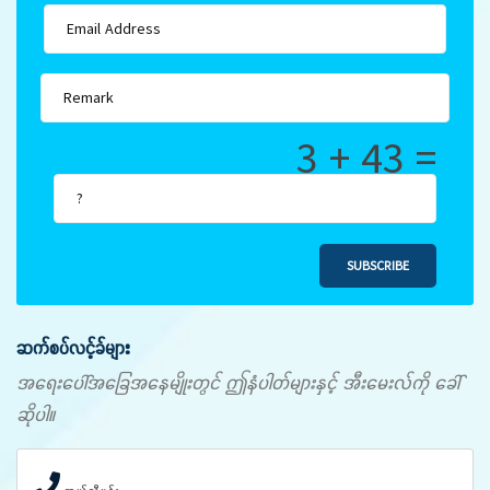
3 + 43 =
SUBSCRIBE
ဆက်စပ်လင့်ခ်များ
အရေးပေါ်အခြေအနေမျိုးတွင် ဤနံပါတ်များနှင့် အီးမေးလ်ကို ခေါ်
ဆိုပါ။