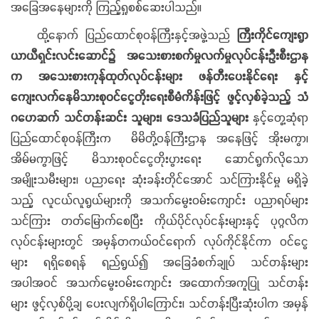
အခြေအနေများကို ကြည့်ရှုစစ်ဆေးပါသည်။
ထို့နောက် ပြည်ထောင်စုဝန်ကြီးနှင့်အဖွဲ့သည်
ကြီးကိုင်ကျေးရွာ
ယာယီရှင်းလင်းဆောင်၌ အသေးစားစက်မှုလက်မှုလုပ်ငန်းဦးစီးဌာန
က
အသေးစားကုန်ထုတ်လုပ်ငန်းများ
ဖန်တီးပေးနိုင်ရေး နှင့်
ကျေးလက်နေမိသားစုဝင်ငွေတိုးရေးစီမံကိန်းဖြင့်
ဖွင့်လှစ်ခဲ့သည့်
သံ
ဂဟေဆက် သင်တန်းဆင်း သူများ၊ ဒေသခံပြည်သူများ
နှင့်တွေ့ဆုံရာ
ပြည်ထောင်စုဝန်ကြီးက မိမိတို့ဝန်ကြီးဌာန အနေဖြင့် အိုးမကွာ၊
အိမ်မကွာဖြင့် မိသားစုဝင်ငွေတိုးပွားရေး ဆောင်ရွက်လိုသော
အမျိုးသမီးများ၊ ပညာရေး ဆုံးခန်းတိုင်အောင် သင်ကြားနိုင်မှု မရှိခဲ့
သည့် လူငယ်လူရွယ်များကို အသက်မွေးဝမ်းကျောင်း ပညာရပ်များ
သင်ကြား တတ်မြောက်စေပြီး ကိုယ်ပိုင်လုပ်ငန်းများနှင့် ပုဂ္ဂလိက
လုပ်ငန်းများတွင် အမှန်တကယ်ဝင်ရောက် လုပ်ကိုင်နိုင်ကာ ဝင်ငွေ
များ ရရှိစေရန် ရည်ရွယ်၍ အခြေခံစက်ချုပ် သင်တန်းများ
အပါအဝင် အသက်မွေးဝမ်းကျောင်း အထောက်အကူပြု သင်တန်း
များ ဖွင့်လှစ်ပို့ချ ပေးလျက်ရှိပါကြောင်း၊ သင်တန်းပြီးဆုံးပါက အမှန်