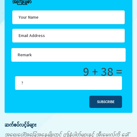
အကြံပြုစာ
9 + 38 =
SUBSCRIBE
ဆက်စပ်လင့်ခ်များ
အရေးပေါ်အခြေအနေမျိုးတွင် ဤနံပါတ်များနှင့် အီးမေးလ်ကို ခေါ်