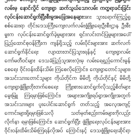
လမ်းမှ နောင်လှိုင် ကျေးရွာ ဆက်သွယ်သောလမ်း ကတ္တရာခင်းခြင်း
လုပ်ငန်းဆောင်ရွက်ပြီးစီးမှုအခြေအနေများ
အား သွားရောက်ကြည့်ရှု
စစ်ဆေးရာ တိုင်းဒေသကြီးကျေးလက်လမ်းဖွံ့ဖြိုးရေးဦးစီးဌာန ဦးစီး
မှူးက လုပ်ငန်းဆောင်ရွက်ခဲ့မှုများအား ရှင်းလင်းတင်ပြမှုများအပေါ်
ပြည်ထောင်စုဝန်ကြီးက ကျန်ရှိသည့် လမ်းပိုင်းများအား ဆက်လက်
ဆောင်ရွက်နိုင်ရေး လျာထားတင်ပြသွားရန်နှင့် ကျေးရွာလမ်း
ကော်မတီဝင်များ ဒေသခံပြည်သူအားလုံးမှ လမ်းရေရှည်ကောင်းမွန်
စေရေး ဝိုင်းဝန်းထိန်းသိမ်း ကြစေလိုကြောင်း၊ ကျေးရွာတောင်သူများ၊
အသင်းသားတောင်သူများ ကိုယ်တိုင်က မိမိတို့ ကိုယ်တိုင်နှင့် မိမိတို့
ကျေးရွာဖွံ့ဖြိုးတိုးတက်စေရေး ကြိုးစားဆောင်ရွက်လိုသည့်စိတ်များ
မွေးမြူ ကြရမှာဖြစ်ကြောင်း၊ အများအကျိုးရပ်ရွာအကျိုးအတွက်
အသင်းသားများ ပူးပေါင်းဆောင်ရွက် တတ်သည့် အလေ့အကျင့်
ကောင်းများရှိရမှာဖြစ်သလို သတ်မှတ်စည်းကမ်းများကိုလည်း
လိုက်နာ ရမှာဖြစ်ကြောင်း၊ ဆောင်ရွက်ပြီး ဖွံ့ဖြိုးရေးလုပ်ငန်းများအား
ဝိုင်းဝန်းထိမ်းသိမ်းကြရန်လိုအပ် ကြောင်းနှင့် ဒေသဖွံ့ဖြိုးရေးဆိုင်ရာ