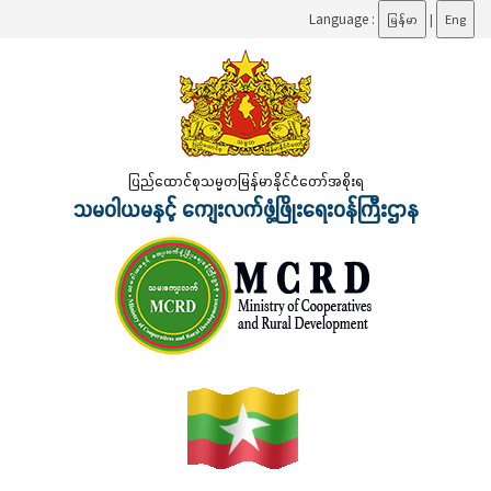
Language :
မြန်မာ
|
Eng
ပြည်ထောင်စုသမ္မတမြန်မာနိုင်ငံတော်အစိုးရ
သမဝါယမနှင့် ကျေးလက်ဖွံ့ဖြိုးရေးဝန်ကြီးဌာန