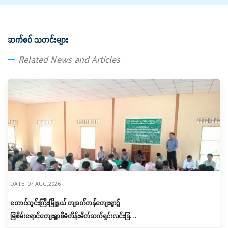
ဆက်စပ် သတင်းများ
Related News and Articles
DATE: 07 AUG,2026
တောင်တွင်းကြီးမြို့နယ် ကျခတ်ကန်ကျေးရွာ၌
မြစိမ်းရောင်ကျေးရွာစီမံကိန်းမိတ်ဆက်ရှင်းလင်းခြင်း