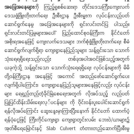
အခြေအနေများ
ကို ကြည့်ရှုစစ်ဆေးရာ တိုင်းဒေသကြီးကျေးလက်
ဒေသဖွံ့ဖြိုးတိုးတက်ရေး ဦးစီးဌာန ဦးစီးမှူးက လုပ်ငန်းလည်ပတ်
ဆောင်ရွက်နေမှု အခြေအနေများကို ရှင်းလင်းတင်ပြ ပါသည်။
ရှင်းလင်းတင်ပြမှုများအပေါ် ပြည်ထောင်စုဝန်ကြီးက နိုင်ငံတော်
အစိုးရအနေဖြင့် ကျေးလက်ဒေသများ ဘက်စုံဖွံ့ဖြိုးတိုးတက်ရေး စီမံ
ဆောင်ရွက်လျက်ရှိရာ ကျေးရွာနေပြည်သူများ သန့်ရှင်းသော သောက်
သုံးရေရရှိရေးသည်လည်း တစ်ခုအပါအဝင်ဖြစ်သည့်အတွက်
ယခုကဲ့သို့ သန့်ရှင်းသော သောက်သုံးရေရရှိရေး လုပ်ငန်းများကို မိမိ
တို့ဝန်ကြီးဌာန အနေဖြင့် အကောင် အထည်ဖော်ဆောင်ရွက်ပေး
လျက်ရှိပါကြောင်း၊ ကျေးရွာနေပြည်သူများအနေဖြင့်လည်း လုပ်ငန်း
များ ရေရှည်တည်တံ့ခိုင်မြဲစေရေးအတွက် လိုအပ်သည့် လည်ပတ်
ပြုပြင်ထိန်းသိမ်းရေးလု်ပငန်များ ကို ဝိုင်းဝန်းပူးပေါင်းဆောင်ရွက်
ရန်လိုအပ်ကြောင်း ဆွေးနွေးမှာကြားပြီးနောက် နိုင်ငံတော် ထောက်ပံ့
ရန်ပုံငွေဖြင့် ကြီးကိုင်ကျေးရွာ ကျေးရွာတွင်းလမ်း ဘေးဝဲ/ယာများ၌
အုတ်စီရေမြောင်းနှင့် Slab Culvert တံတားတည်ဆောက်ပြီးစီးမှု