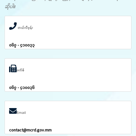
ဆိုပါ။
တယ်လီဖုန်း
၀၆၇ - ၄၁၀၀၃၃
ဖက်စ်
၀၆၇ - ၄၁၀၀၃၆
Email
contact@mcrd.gov.mm