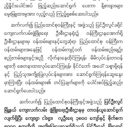
ညှိနှိုင်းပေါင်းစပ် ဖြည့်ဆည်းဆောင်ရွက် ပေးကာ နို့စားနွားများ
မွေးမြူထားမှုအား လှည့်လည် ကြည့်ရှုစစ်ဆေးပါသည်။
ဆက်လက်၍ ပြည်ထောင်စုဝန်ကြီးနှင့် အဖွဲ့သည် ပြင်ဦးလွင်ခရိုင်
ကျေးလက်လမ်းဖွံ့ဖြိုးရေး ဦးစီးဌာနရုံး၌ ဝန်ကြီးဌာနအောက်ရှိ
ဦးစီးဌာနများမှ ဝန်ထမ်းများနှင့်တွေ့ဆုံရာ ပြည်ထောင်စု ဝန်ကြီးက
ဝန်ထမ်းများအနေဖြင့် ဝန်ထမ်းကျင့်ဝတ် ဝန်ထမ်းစည်းမျဉ်း
စည်းကမ်းများနှင့်အညီ လိုက်နာနေထိုင်ကြရန်၊ မိမိလုပ်ငန်းတာဝန်
များကို စေတနာထားလုပ်ဆောင်ကြရန်၊ နိုင်ငံတော် အပေါ် သစ္စာရှိရန်
နှင့် ပြည်သူအကျိုးပြုလုပ်ငန်းများအား ဆောင်ရွက်ကြရန်ဆွေးနွေး
မှာကြားပြီး ဝန်ထမ်းများ၏ တင်ပြချက်များကို ပေါင်းစပ်ဖြည့်ဆည်း
ဆောင်ရွက်ပေးပါသည်။
ဆက်လက်၍ ပြည်ထောင်စုဝန်ကြီးနှင့်အဖွဲ့သည်
ပြင်ဦးလွင်
မြို့နယ် ကျေးလက်လမ်း ဖွံ့ဖြိုးရေးဦးစီးဌာနမှ တာဝန်ယူဆောင်ရွက်
လျက်ရှိပြီး ကျေးရွာ ငါးရွာ၊ လူဦးရေ ၃၈၀၀ ကျော်နှင့် စိုက်ဧက
၅၀၀၀ ဧကတို့ကို အကျိုးပြုပေးလျက်ရှိသည့် ပြင်ဦးလွင် မြို့ရှောင်