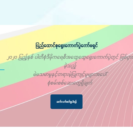
ပြည်ထောင်စုရွေးကောက်ပွဲကော်မရှင်
၂၀၂၀ ပြည့်နှစ် ပါတီစုံဒီမိုကရေစီအထွေထွေရွေးကောက်ပွဲတွင် ဖြစ်ပွား
ခဲ့သည့်
မဲမသမာမှုနှင့်တရားမဲ့ပြုကျင့်မှုများအပေါ်
စုံစမ်းစစ်ဆေးတွေ့ရှိချက်
ဆက်လက်ဖတ်ရှုပါရန်