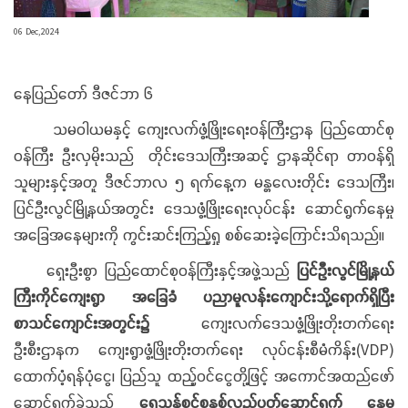
06 Dec,2024
နေပြည်တော် ဒီဇင်ဘာ ၆
သမဝါယမနှင့် ကျေးလက်ဖွံ့ဖြိုးရေးဝန်ကြီးဌာန ပြည်ထောင်စု
ဝန်ကြီး ဦးလှမိုးသည် တိုင်းဒေသကြီးအဆင့် ဌာနဆိုင်ရာ တာဝန်ရှိ
သူများနှင့်အတူ ဒီဇင်ဘာလ ၅ ရက်နေ့က မန္တလေးတိုင်း ဒေသကြီး၊
ပြင်ဦးလွင်မြို့နယ်အတွင်း ဒေသဖွံ့ဖြိုးရေးလုပ်ငန်း ဆောင်ရွက်နေမှု
အခြေအနေများကို ကွင်းဆင်းကြည့်ရှု စစ်ဆေးခဲ့ကြောင်းသိရသည်။
ရှေးဦးစွာ ပြည်ထောင်စုဝန်ကြီးနှင့်အဖွဲ့သည်
ပြင်ဦးလွင်မြို့နယ်
ကြီးကိုင်ကျေးရွာ အခြေခံ ပညာမူလန်းကျောင်းသို့ရောက်ရှိပြီး
စာသင်ကျောင်းအတွင်း၌
ကျေးလက်ဒေသဖွံ့ဖြိုးတိုးတက်ရေး
ဦးစီးဌာနက ကျေးရွာဖွံ့ဖြိုးတိုးတက်ရေး လုပ်ငန်းစီမံကိန်း(VDP)
ထောက်ပံ့ရန်ပုံငွေ၊ ပြည်သူ ထည့်ဝင်ငွေတို့ဖြင့် အကောင်အထည်ဖော်
ဆောင်ရွက်ခဲ့သည့်
ရေသန့်စင်စနစ်လည်ပတ်ဆောင်ရွက် နေမှု