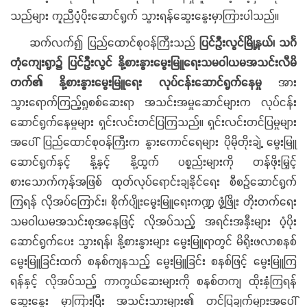
သည်များ ကူညီပံ့ပိုးဆောင်ရွက် သွားရန်ဆွေးနွေးမှာကြားပါသည်။
ဆက်လက်၍ ပြည်ထောင်စုဝန်ကြီးသည်
ပြင်ဦးလွင်မြို့နယ်၊ သင်္ဂ
တုံကျေးရွာ၌ ပြင်ဦးလွင် နို့စားနွားမွေးမြူရေးသမဝါယမအသင်းလီမိ
တက်၏ နို့စားနွားမွေးမြူရေး လုပ်ငန်းဆောင်ရွက်နေမှု
အား
သွားရောက်ကြည့်ရှုစစ်ဆေးရာ အသင်းအမှုဆောင်များက လုပ်ငန်း
ဆောင်ရွက်နေမှုများ ရှင်းလင်းတင်ပြကြသည်။ ရှင်းလင်းတင်ပြမှုများ
အပေါ် ပြည်ထောင်စုဝန်ကြီးက နွားကောင်ရေများ ပိုမိုတိုးချဲ့ မွေးမြူ
ဆောင်ရွက်နှင့် နို့နှင့် နို့ထွက် ပစ္စည်းများကို တန်ဖိုးမြှင့်
စားသောက်ကုန်အဖြစ် ထုတ်လုပ်ရောင်းချနိုင်ရေး စီစဉ်ဆောင်ရွက်
ကြရန် လိုအပ်ကြောင်း၊ စိုက်ပျိုးမွေးမြူရေးကဏ္ဍ ဖွံ့ဖြိုး တိုးတက်ရေး
သမဝါယမအသင်းစုအနေဖြင့် လိုအပ်သည့် အရင်းအနှီးများ ပံ့ပိုး
ဆောင်ရွက်ပေး သွားရန်၊ နို့စားနွားများ မွေးမြူရာတွင် မိရိုးဖလာစနစ်
မွေးမြူခြင်းထက် စနစ်ကျနသည့် မွေးမြူခြင်း စနစ်ဖြင့် မွေးမြူကြ
ရန်နှင့် လိုအပ်သည့် ကာကွယ်ဆေးများကို စနစ်တကျ ထိုးနှံကြရန်
ဆွေးနွေး မှာကြားပြီး အသင်းသားများ၏ တင်ပြချက်များအပေါ်