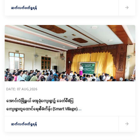
နှင့် ကော်မတီဖွဲ့စည်းခြင်း ပြုလုပ်
ဆက်လက်ဖတ်ရှုရန်
DATE: 07 AUG,2026
အောင်လံမြို့နယ် မအူခုံကျေးရွာ၌ ခေတ်မီစံပြ
ကျေးရွာထူထောင်ရေးစီမံကိန်း (Smart Village)
မိတ်ဆက်ရှင်လင်းခြင်းနှင့်ကော်မတီဖွဲ့စည်း
ဆက်လက်ဖတ်ရှုရန်