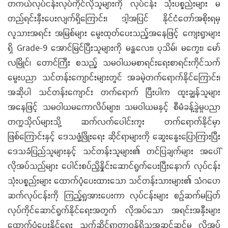
တကယ်လုပ်ငန်းလုပ်ကိုင်လိုသူများကို လုပ်ငန်း သုံးပစ္စည်းများ မ
တည်ရင်းနှီးပေးလျက်ရှိကြောင်း၊ ဒါ့အပြင် နိုင်ငံတော်အစိုးရမှ
လူသားအရင်း အမြစ်များ မွေးထုတ်ပေးသည့်အနေဖြင့် ကျေးရွာများ
ရှိ Grade-9 အောင်မြင်ပြီးသူများကို မန္တလေး၊ ပုသိမ်၊ မကွေး၊ မော်
လမြိုင်၊ တောင်ကြီး စသည့် သမဝါယမစာရင်းရေးစာရင်းကိုင်သက်
မွေးပညာ သင်တန်းကျောင်းများတွင် အခမဲ့တက်ရောက်နိုင်ကြောင်း၊
အဆိုပါ သင်တန်းကျောင်း တက်ရောက် ပြီးပါက ထူးချွန်သူများ
အနေဖြင့် သမဝါယမကောလိပ်များ၊ သမဝါယမနှင့် စီမံခန့်ခွဲမှုပညာ
တက္ကသိုလ်များသို့ ဆက်လက်ပေါင်းကူး တက်ရောက်နိုင်မှာ
ဖြစ်ကြောင်းနှင့် ဒေသဖွံ့ဖြိုးရေး ဆိုင်ရာများကို ဆွေးနွေးပြောကြားပြီး
ဒေသခံပြည်သူများနှင့် သင်တန်းသူများ၏ တင်ပြချက်များ အပေါ်
လိုအပ်သည်များ ပေါင်းစပ်ညှိနှိုင်းဆောင်ရွက်ပေးပြီးနောက် လုပ်ငန်း
သုံးပစ္စည်းများ ထောက်ပံ့ပေးထားသော သင်တန်းသားများ၏ သံဂဟေ
ဆက်လုပ်ငန်းကို ကြည့်ရှုအားပေးကာ လုပ်ငန်းများ စဉ်ဆက်မပြတ်
လုပ်ကိုင်ဆောင်ရွက်နိုင်ရေးအတွက် လိုအပ်သော အရင်းအနှီးများ
ထောက်ပံ့ပေးနိုင်ရေး သက်ဆိုင်ရာတာဝန်ရှိသူအဆင့်ဆင့်မှ လိုအပ်