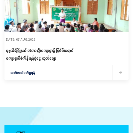
DATE: 07 AUG,2026
ပုဗ္ဗသီရိမြို့နယ် တံတားဦးကျေးရွာ၌ မြစိမ်းရောင်
ကျေးရွာစီမံကိန်းရန်ပုံငွေ ထုတ်ချေး
ဆက်လက်ဖတ်ရှုရန်