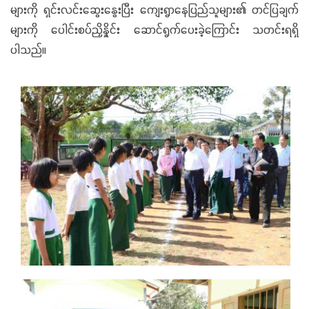
များကို ရှင်းလင်းဆွေးနွေးပြီး ကျေးရွာနေပြည်သူများ၏ တင်ပြချက်
များကို ပေါင်းစပ်ညှိနှိုင်း ဆောင်ရွက်ပေးခဲ့ကြောင်း သတင်းရရှိ
ပါသည်။