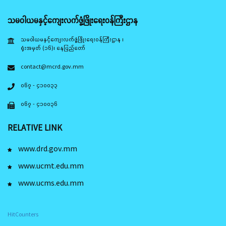
သမဝါယမနှင့်ကျေးလက်ဖွံ့ဖြိုးရေးဝန်ကြီးဌာန
သမဝါယမနှင့်ကျေးလက်ဖွံ့ဖြိုးရေးဝန်ကြီးဌာန ၊
ရုံးအမှတ် (၁၆)၊ နေပြည်တော်
contact@mcrd.gov.mm
၀၆၇ - ၄၁၀၀၃၃
၀၆၇ - ၄၁၀၀၃၆
RELATIVE LINK
www.drd.gov.mm
www.ucmt.edu.mm
www.ucms.edu.mm
HitCounters