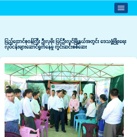
Toggle
navigatio
ပြည်ထောင်စုဝန်ကြီး ဦးလှမိုး ပြင်ဦးလွင်မြို့နယ်အတွင်း ဒေသဖွံ့ဖြိုးရေး
လုပ်ငန်းများဆောင်ရွက်နေမှု ကွင်းဆင်းစစ်ဆေး