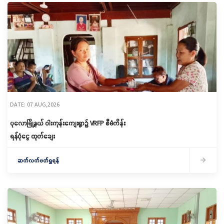
DATE: 07 AUG,2026
ပုလောမြို့နယ် ဝါးကုန်းကျေးရွာ၌ ‌VRFP စီမံကိန်း
ရန်ပုံငွေ ထုတ်ချေး
ဆက်လက်ဖတ်ရှုရန်