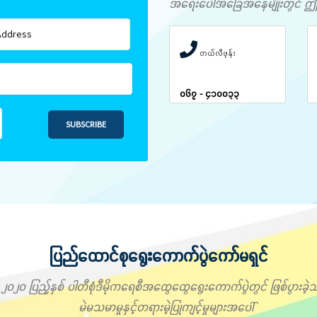
အရေးပေါ်အခြေအနေမျိုးတွင် ဤနံပါ
တယ်လီဖုန်း
၀၆၇ - ၄၁၀၀၃၃
SUBSCRIBE
ပြည်ထောင်စုရွေးကောက်ပွဲကော်မရှင်
၂၀၂၀ ပြည့်နှစ် ပါတီစုံဒီမိုကရေစီအထွေထွေရွေးကောက်ပွဲတွင် ဖြစ်ပွားခဲ့သ
မဲမသမာမှုနှင့်တရားမဲ့ပြုကျင့်မှုများအပေါ်