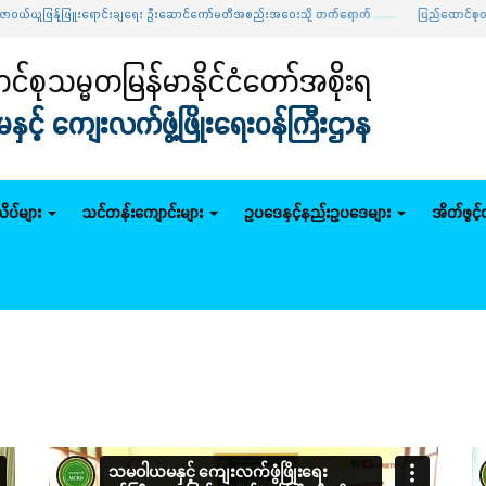
န့်ဖြူးရောင်းချရေး ဦးဆောင်ကော်မတီအစည်းအဝေးသို့ တက်ရောက်
.......
ပြည်ထောင်စုဝန်ကြီး ဦးမျိုး
်စုသမ္မတမြန်မာနိုင်ငံတော်အစိုးရ
င့် ကျေးလက်ဖွံ့ဖြိုးရေးဝန်ကြီးဌာန
ိပ်များ
သင်တန်းကျောင်းများ
ဥပဒေနှင့်နည်းဥပဒေများ
အိတ်ဖွင့