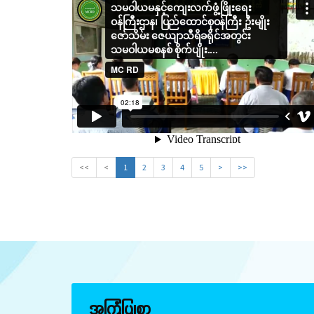
<<
<
1
2
3
4
5
>
>>
အကြံပြုစာ