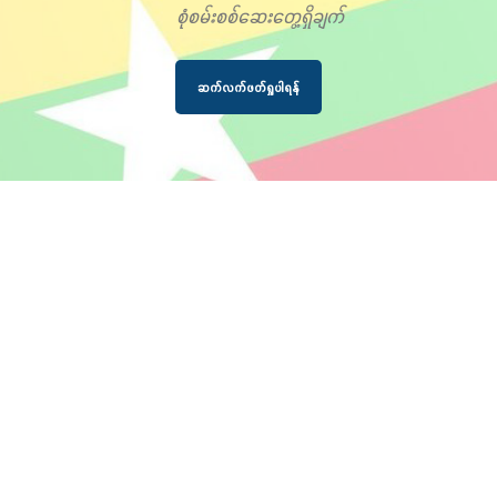
စုံစမ်းစစ်ဆေးတွေ့ရှိချက်
ဆက်လက်ဖတ်ရှုပါရန်