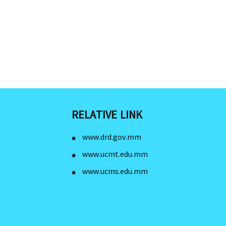
RELATIVE LINK
www.drd.gov.mm
www.ucmt.edu.mm
www.ucms.edu.mm