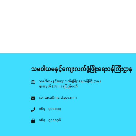
သမဝါယမနှင့်ကျေးလက်ဖွံ့ဖြိုးရေးဝန်ကြီးဌာန
သမဝါယမနှင့်ကျေးလက်ဖွံ့ဖြိုးရေးဝန်ကြီးဌာန ၊
ရုံးအမှတ် (၁၆)၊ နေပြည်တော်
contact@mcrd.gov.mm
၀၆၇ - ၄၁၀၀၃၃
၀၆၇ - ၄၁၀၀၃၆