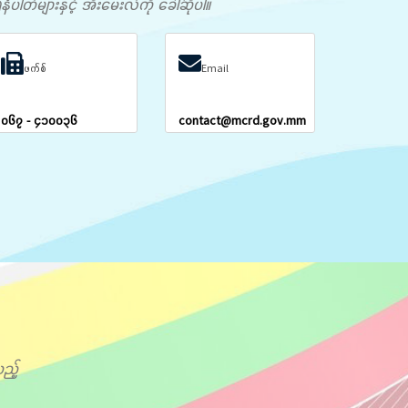
တ်များနှင့် အီးမေးလ်ကို ခေါ်ဆိုပါ။
ဖက်စ်
Email
၀၆၇ - ၄၁၀၀၃၆
contact@mcrd.gov.mm
ည့်