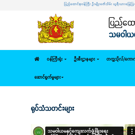
ပြည်ထောင်စုဝန်ကြီး ဦးမျိုးဇော်သိမ်း ယူရီးယားမြေဩဇာဝယ်ယူဖြ
ပြည်ထောင
သမဝါယမနှ
ဝန်ကြီးရုံး
ဦးစီးဌာနများ
တက္ကသိုလ်/ကောလ
ဆောင်ရွက်မှုများ
ရုပ်သံသတင်းများ