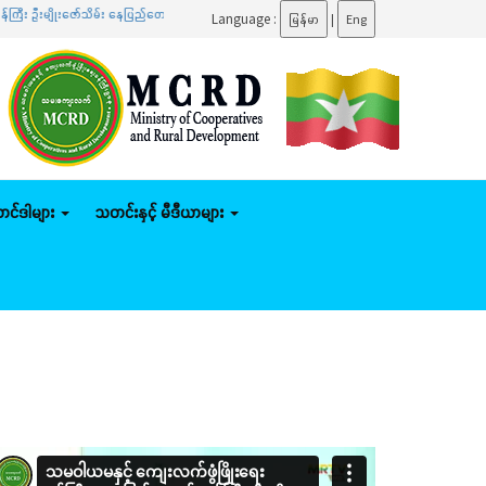
ဇော်သိမ်း နေပြည်တော်ကောင်စီနယ်မြေအတွင်း သမဝါယမစနစ် စိုက်ပျိုးမွေးမြူရေး၊ မိသားစုဝင်ငွေတိုးပွ
Language :
မြန်မာ
|
Eng
်တင်ဒါများ
သတင်းနှင့် မီဒီယာများ