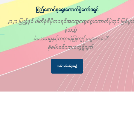
ပြည်ထောင်စုရွေးကောက်ပွဲကော်မရှင်
၂၀၂၀ ပြည့်နှစ် ပါတီစုံဒီမိုကရေစီအထွေထွေရွေးကောက်ပွဲတွင် ဖြစ်ပွား
ခဲ့သည့်
မဲမသမာမှုနှင့်တရားမဲ့ပြုကျင့်မှုများအပေါ်
စုံစမ်းစစ်ဆေးတွေ့ရှိချက်
ဆက်လက်ဖတ်ရှုပါရန်