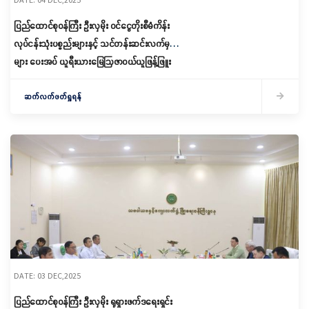
ပြည်ထောင်စုဝန်ကြီး ဦးလှမိုး ဝင်ငွေတိုးစီမံကိန်း
လုပ်ငန်းသုံးပစ္စည်းများနှင့် သင်တန်းဆင်းလက်မှတ်
များ ပေးအပ် ယူရီးယားမြေဩဇာဝယ်ယူဖြန့်ဖြူး
ရောင်းချရေး ဦးဆောင်ကော်မတီအစည်းအဝေး
တက်ရောက်
ဆက်လက်ဖတ်ရှုရန်
DATE: 03 DEC,2025
ပြည်ထောင်စုဝန်ကြီး ဦးလှမိုး ရုရှားဖက်ဒရေးရှင်း