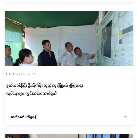
DATE: 22 DEC,2025
ဒုတိယဝန်ကြီး ဦးသိုက်စိုး လှည်းကူးမြို့နယ် ဖွံ့ဖြိုးရေး
လုပ်ငန်းများ ကွင်းဆင်းဆောင်ရွက်
ဆက်လက်ဖတ်ရှုရန်