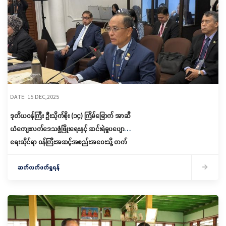
DATE: 15 DEC,2025
ဒုတိယဝန်ကြီး ဦးသိုက်စိုး (၁၄) ကြိမ်မြောက် အာဆီ
ယံကျေးလက်ဒေသဖွံ့ဖြိုးရေးနှင့် ဆင်းရဲမှုပပျောက်
ရေးဆိုင်ရာ ဝန်ကြီးအဆင့်အစည်းအဝေးသို့ တက်
ရောက်
ဆက်လက်ဖတ်ရှုရန်