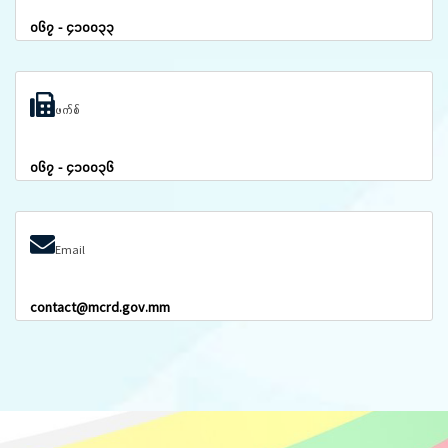
၀၆၇ - ၄၁၀၀၃၃
ဖက်စ်
၀၆၇ - ၄၁၀၀၃၆
Email
contact@mcrd.gov.mm