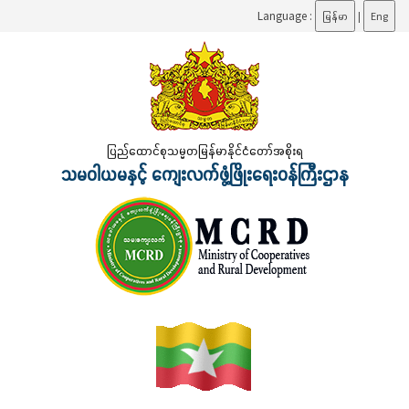
Language :
မြန်မာ
|
Eng
ပြည်ထောင်စုသမ္မတမြန်မာနိုင်ငံတော်အစိုးရ
သမဝါယမနှင့် ကျေးလက်ဖွံ့ဖြိုးရေးဝန်ကြီးဌာန