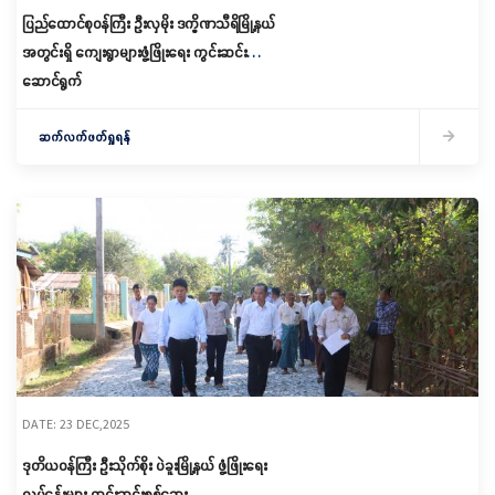
ပြည်ထောင်စုဝန်ကြီး ဦးလှမိုး ဒက္ခိဏသီရိမြို့နယ်
အတွင်းရှိ ကျေးရွာများဖွံ့ဖြိုးရေး ကွင်းဆင်း
ဆောင်ရွက်
ဆက်လက်ဖတ်ရှုရန်
DATE: 23 DEC,2025
ဒုတိယဝန်ကြီး ဦးသိုက်စိုး ပဲခူးမြို့နယ် ဖွံ့ဖြိုးရေး
လုပ်ငန်းများ ကွင်းဆင်းစစ်ဆေး