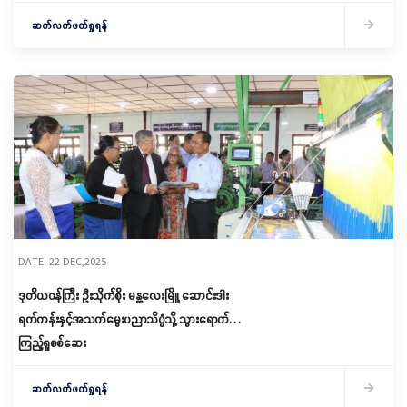
ဆက်လက်ဖတ်ရှုရန်
DATE: 22 DEC,2025
ဒုတိယဝန်ကြီး ဦးသိုက်စိုး မန္တလေးမြို့၊ ဆောင်းဒါး
ရက်ကန်းနှင့်အသက်မွေးပညာသိပ္ပံသို့ သွားရောက်
ကြည့်ရှုစစ်ဆေး
ဆက်လက်ဖတ်ရှုရန်