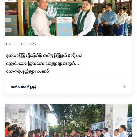
DATE: 09 DEC,2025
ဒုတိယဝန်ကြီး ဦးသိုက်စိုး တပ်ကုန်းမြို့နယ် မကျီးပင်၊
ညောင်ပင်သာ၊ ကြွက်တော ကျေးရွာများအတွက်
ထောက်ပံ့ပစ္စည်းများ ပေးအပ်
ဆက်လက်ဖတ်ရှုရန်