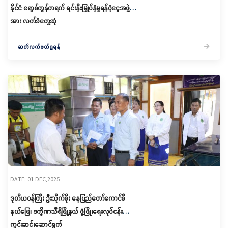
နိုင်ငံ ရော့စ်ကွန်ကရက် ရင်းနှီးမြှုပ်နှံမှုရန်ပုံငွေအဖွဲ့
အား လက်ခံတွေ့ဆုံ
ဆက်လက်ဖတ်ရှုရန်
DATE: 01 DEC,2025
ဒုတိယဝန်ကြီး ဦးသိုက်စိုး နေပြည်တော်ကောင်စီ
နယ်မြေ၊ ဒက္ခိဏသီရိမြို့နယ် ဖွံ့ဖြိုးရေးလုပ်ငန်းများ
ကွင်းဆင်းဆောင်ရွက်