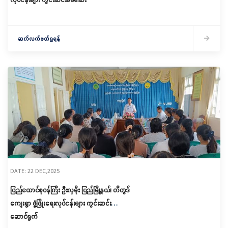
ဆက်လက်ဖတ်ရှုရန်
DATE: 22 DEC,2025
ပြည်ထောင်စုဝန်ကြီး ဦးလှမိုး ပြည်မြို့နယ်၊ တီတွဒ်
ကျေးရွာ ဖွံ့ဖြိုးရေးလုပ်ငန်းများ ကွင်းဆင်း
ဆောင်ရွက်