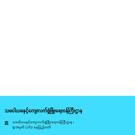
သမဝါယမနှင့်ကျေးလက်ဖွံ့ဖြိုးရေးဝန်ကြီးဌာန
သမဝါယမနှင့်ကျေးလက်ဖွံ့ဖြိုးရေးဝန်ကြီးဌာန ၊
ရုံးအမှတ် (၁၆)၊ နေပြည်တော်