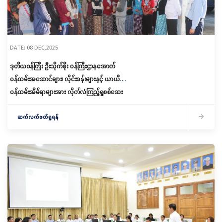
DATE: 08 DEC,2025
ဒုတိယဝန်ကြီး ဦးသိုက်စိုး ဝန်ကြီးဌာနအောက်
ဝန်ထမ်းအဆောင်များ၊ လိုင်းခန်းများနှင့် ယာယီ
ဝန်ထမ်းအိမ်ရာများအား လိုက်လံကြည့်ရှုစစ်ဆေး
ဆက်လက်ဖတ်ရှုရန်