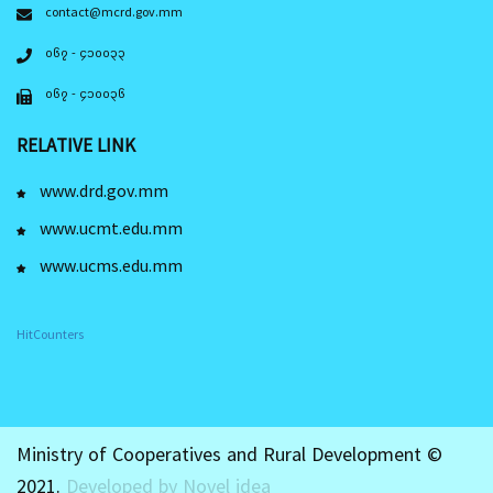
contact@mcrd.gov.mm
၀၆၇ - ၄၁၀၀၃၃
၀၆၇ - ၄၁၀၀၃၆
RELATIVE LINK
www.drd.gov.mm
www.ucmt.edu.mm
www.ucms.edu.mm
HitCounters
Ministry of Cooperatives and Rural Development ©
2021.
Developed by Novel idea