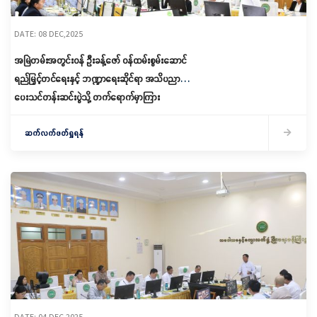
DATE: 08 DEC,2025
အမြဲတမ်းအတွင်းဝန် ဦးခန့်ဇော် ဝန်ထမ်းစွမ်းဆောင်
ရည်မြှင့်တင်ရေးနှင့် ဘဏ္ဍာရေးဆိုင်ရာ အသိပညာ
ပေးသင်တန်းဆင်းပွဲသို့ တက်ရောက်မှာကြား
ဆက်လက်ဖတ်ရှုရန်
DATE: 04 DEC,2025