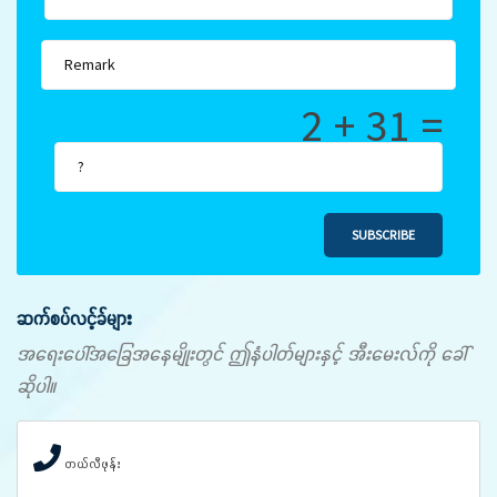
2 + 31 =
SUBSCRIBE
ဆက်စပ်လင့်ခ်များ
အရေးပေါ်အခြေအနေမျိုးတွင် ဤနံပါတ်များနှင့် အီးမေးလ်ကို ခေါ်
ဆိုပါ။
တယ်လီဖုန်း