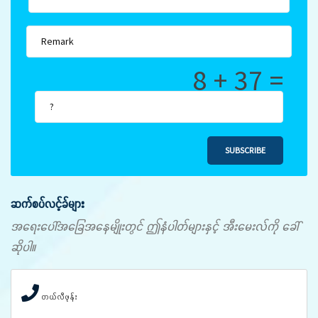
8 + 37 =
SUBSCRIBE
ဆက်စပ်လင့်ခ်များ
အရေးပေါ်အခြေအနေမျိုးတွင် ဤနံပါတ်များနှင့် အီးမေးလ်ကို ခေါ်
ဆိုပါ။
တယ်လီဖုန်း