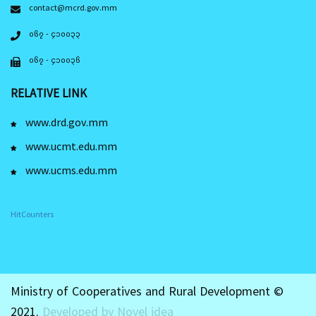
contact@mcrd.gov.mm
၀၆၇ - ၄၁၀၀၃၃
၀၆၇ - ၄၁၀၀၃၆
RELATIVE LINK
www.drd.gov.mm
www.ucmt.edu.mm
www.ucms.edu.mm
HitCounters
Ministry of Cooperatives and Rural Development ©
2021.
Developed by Novel idea