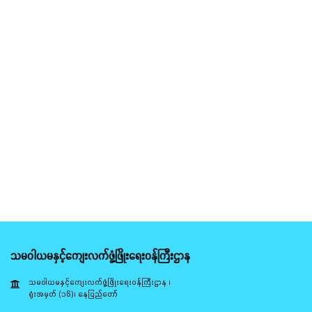
သမဝါယမနှင့်ကျေးလက်ဖွံ့ဖြိုးရေးဝန်ကြီးဌာန
သမဝါယမနှင့်ကျေးလက်ဖွံ့ဖြိုးရေးဝန်ကြီးဌာန ၊
ရုံးအမှတ် (၁၆)၊ နေပြည်တော်