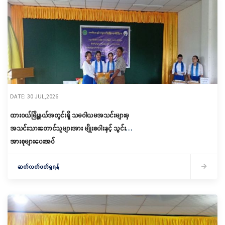
DATE: 30 JUL,2026
ထားဝယ်မြို့နယ်အတွင်းရှိ သမဝါယမအသင်းများမှ
အသင်းသားတောင်သူများအား မျိုးစပါးနှင့် သွင်း
အားစုများပေးအပ်
ဆက်လက်ဖတ်ရှုရန်