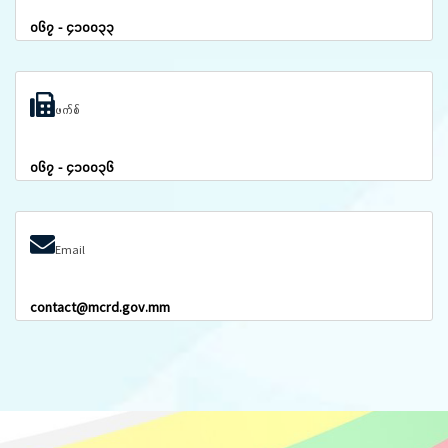
၀၆၇ - ၄၁၀၀၃၃
ဖက်စ်
၀၆၇ - ၄၁၀၀၃၆
Email
contact@mcrd.gov.mm