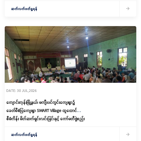
သည့် သုတေသနနှင့်ဆန်းသစ်တီထွင်မှုဖိုရမ်သို့
တက်ရောက်ခြင်း
ဆက်လက်ဖတ်ရှုရန်
DATE: 30 JUL,2026
ကျောင်းကုန်းမြို့နယ်၊ မကျီးပင်ကွင်းကျေးရွာ၌
ခေတ်မီစံပြကျေးရွာ SMART Village ထူထောင်ရေး
စီမံကိန်း မိတ်ဆက်ရှင်းလင်းခြင်းနှင့် ကော်မတီဖွဲ့စည်း
ဆောင်ရွက်
ဆက်လက်ဖတ်ရှုရန်