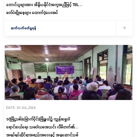
တောင်သူများအား အိန္ဒိယနိုင်ငံအကူအညီဖြင့် TBL-9
မတ်ပဲမျိုးစေ့များ ထောက်ပံ့ပေးအပ်
ဆက်လက်ဖတ်ရှုရန်
DATE: 30 JUL,2026
ဒဂုံမြို့သစ်(မြောက်ပိုင်း)မြို့နယ်၌ ကျွန်းရွှေဝါ
ရောင်း‌ဝယ်‌ရေး သမဝါယမအသင်း လီမိတက်၏
အရပ်ရပ်ဆိုင်ရာအစည်းအဝေးနှင့် အမှုဆောင်သစ်