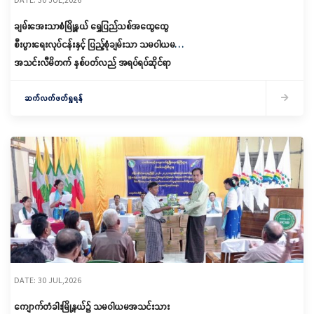
ချမ်းအေးသာစံမြို့နယ် ရွှေပြည်သစ်အထွေထွေ
စီးပွားရေးလုပ်ငန်းနှင့် ပြည့်စုံချမ်းသာ သမဝါယမ
အသင်းလီမိတက် နှစ်ပတ်လည် အရပ်ရပ်ဆိုင်ရာ
အစည်းအဝေးနှင့် အမှုဆောင်ရွေးချယ်ပွဲ ဆောင်ရွက်
ဆက်လက်ဖတ်ရှုရန်
DATE: 30 JUL,2026
ကျောက်တံခါးမြို့နယ်၌ သမဝါယမအသင်းသား