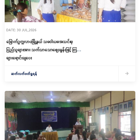
DATE: 30 JUL,2026
မြောက်ဥက္ကလာပမြို့နယ် သမဝါယမအသင်းမှ
ပြည်သူများအား သက်သာသောဈေးနှုန်းဖြင့် ကြက်ဥ
များရောင်းချပေး
ဆက်လက်ဖတ်ရှုရန်