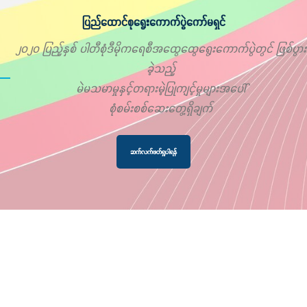
ပြည်ထောင်စုရွေးကောက်ပွဲကော်မရှင်
၂၀၂၀ ပြည့်နှစ် ပါတီစုံဒီမိုကရေစီအထွေထွေရွေးကောက်ပွဲတွင် ဖြစ်ပွား
ခဲ့သည့်
မဲမသမာမှုနှင့်တရားမဲ့ပြုကျင့်မှုများအပေါ်
စုံစမ်းစစ်ဆေးတွေ့ရှိချက်
ဆက်လက်ဖတ်ရှုပါရန်