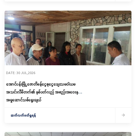
DATE: 30 JUL,2026
အောင်ပန်းမြို့ ဇောတိမန်ငွေစုငွေချေးသမဝါယမ
အသင်းလီမိတက်၏ နှစ်ပတ်လည် အစည်းအ‌ဝေးနှင့်
အမှုဆောင်သစ်ရွေးချယ်
ဆက်လက်ဖတ်ရှုရန်