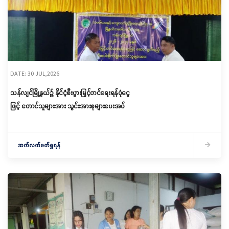
DATE: 30 JUL,2026
သန်လျင်မြို့နယ်၌ နိုင်ငံ့စီးပွားမြှင့်တင်ရေးရန်ပုံငွေ
ဖြင့် တောင်သူများအား သွင်းအားစုများပေးအပ်
ဆက်လက်ဖတ်ရှုရန်