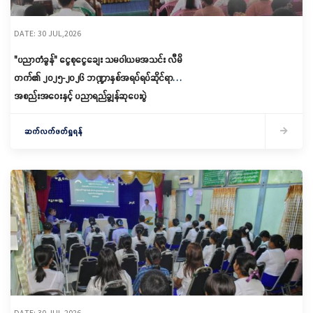
DATE: 30 JUL,2026
"ပညာတံခွန်" ငွေစုငွေချေး သမဝါယမအသင်း လီမိ
တက်၏ ၂၀၂၅-၂၀၂၆ ဘဏ္ဍာနှစ်အရပ်ရပ်ဆိုင်ရာ
အစည်းအဝေးနှင့် ပညာရည်ချွန်ဆုပေးပွဲ
အခမ်းအနားကျင်းပ
ဆက်လက်ဖတ်ရှုရန်
DATE: 30 JUL,2026