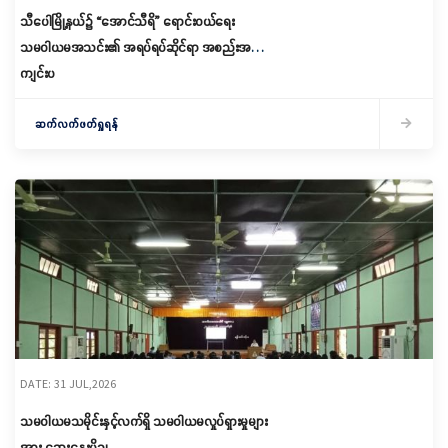
သီပေါမြို့နယ်၌ “အောင်သီရိ” ရောင်းဝယ်ရေး
သမဝါယမအသင်း၏ အရပ်ရပ်ဆိုင်ရာ အစည်းအဝေး
ကျင်းပ
ဆက်လက်ဖတ်ရှုရန်
DATE: 31 JUL,2026
သမဝါယမသမိုင်းနှင့်လက်ရှိ သမဝါယမလှုပ်ရှားမှုများ
အား ဆွေးနွေးပို့ချ