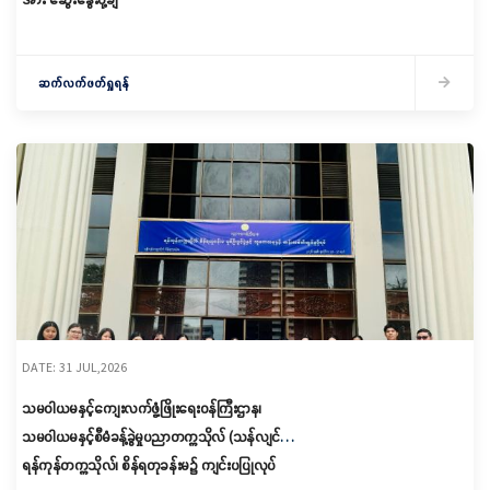
ဆက်လက်ဖတ်ရှုရန်
DATE: 31 JUL,2026
သမဝါယမနှင့်ကျေးလက်ဖွံ့ဖြိုးရေးဝန်ကြီးဌာန၊
သမဝါယမနှင့်စီမံခန့်ခွဲမှုပညာတက္ကသိုလ် (သန်လျင်) မှ
ရန်ကုန်တက္ကသိုလ်၊ စိန်ရတုခန်းမ၌ ကျင်းပပြုလုပ်